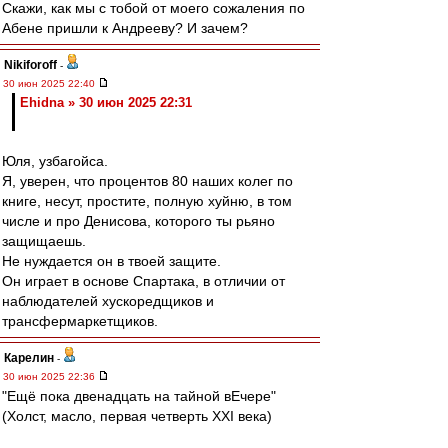
Скажи, как мы с тобой от моего сожаления по
Абене пришли к Андрееву? И зачем?
Nikiforoff
-
30 июн 2025 22:40
Ehidna » 30 июн 2025 22:31
Юля, узбагойса.
Я, уверен, что процентов 80 наших колег по
книге, несут, простите, полную хуйню, в том
числе и про Денисова, которого ты рьяно
защищаешь.
Не нуждается он в твоей защите.
Он играет в основе Спартака, в отличии от
наблюдателей хускоредщиков и
трансфермаркетщиков.
Карелин
-
30 июн 2025 22:36
"Ещё пока двенадцать на тайной вЕчере"
(Холст, масло, первая четверть XXI века)