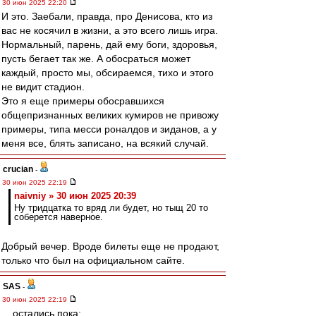
30 июн 2025 22:20
И это. Заебали, правда, про Денисова, кто из
вас не косячил в жизни, а это всего лишь игра.
Нормальный, парень, дай ему боги, здоровья,
пусть бегает так же. А обосраться может
каждый, просто мы, обсираемся, тихо и этого
не видит стадион.
Это я еще примеры обосравшихся
общепризнанных великих кумиров не привожу
примеры, типа месси роналдов и зиданов, а у
меня все, блять записано, на всякий случай.
crucian
-
30 июн 2025 22:19
naivniy » 30 июн 2025 20:39
Ну тридцатка то вряд ли будет, но тыщ 20 то
соберется наверное.
Добрый вечер. Вроде билеты еще не продают,
только что был на официальном сайте.
SAS
-
30 июн 2025 22:19
....остались пока: