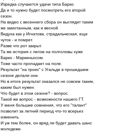
Изредка случаются удачи типа Барко.
Да и то нужно будет посмотреть его второй
сезон.
На видео с весеннего сбора он выглядит таким
же замотанным, как и весной.
Видуха как у Игнатова, страдальческая, еще
чуток - и помрет.
Разве что рот закрыт.
Та же история с легом на полголовы хуже
Барко - Маркиньосом.
Тоже часто пропадает на поле.
Результат "на троих" с Угальде в прошедшем
сезоне делали они.
Но в итоге результат оказался не совсем таким,
каким был нужен.
Что будет в этом сезоне? - вопрос.
Такой же вопрос - возможности нашего ГТ.
У меня большие сомнения, что его "талант"
позволит за летний период что-то всерьез
изменить.
И уж тем более, он вряд ли будет давать шанс
молодежи.