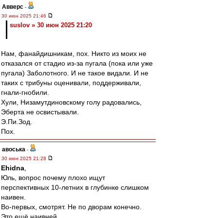
Авверс
-
30 июн 2025 21:46
suslov » 30 июн 2025 21:20
Нам, фанайдишникам, пох. Никто из моих не
отказался от стадио из-за пугала (пока или уже
пугала) Заболотного. И не такое видали. И не
таких с трибуны оценивали, поддерживали,
гнали-гнобили.
Хули, Низамутдиновскому голу радовались,
Эберта не освистывали.
Э.Пи.Зод.
Пох.
авоська
-
30 июн 2025 21:28
Ehidna
,
Юль, вопрос почему плохо ищут
перспективных 10-летних в глубинке слишком
наивен.
Во-первых, смотрят. Не по дворам конечно.
Это ещё наивней.