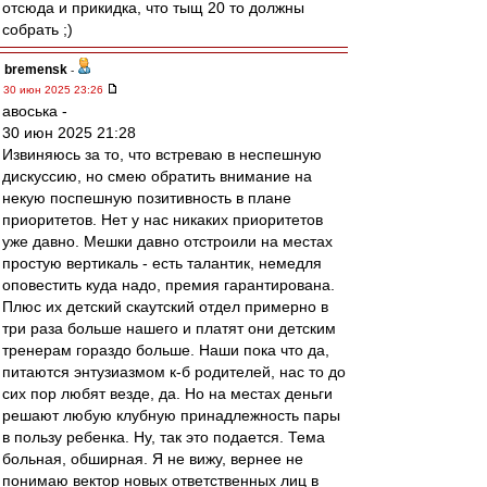
отсюда и прикидка, что тыщ 20 то должны
собрать ;)
bremensk
-
30 июн 2025 23:26
авоська -
30 июн 2025 21:28
Извиняюсь за то, что встреваю в неспешную
дискуссию, но смею обратить внимание на
некую поспешную позитивность в плане
приоритетов. Нет у нас никаких приоритетов
уже давно. Мешки давно отстроили на местах
простую вертикаль - есть талантик, немедля
оповестить куда надо, премия гарантирована.
Плюс их детский скаутский отдел примерно в
три раза больше нашего и платят они детским
тренерам гораздо больше. Наши пока что да,
питаются энтузиазмом к-б родителей, нас то до
сих пор любят везде, да. Но на местах деньги
решают любую клубную принадлежность пары
в пользу ребенка. Ну, так это подается. Тема
больная, обширная. Я не вижу, вернее не
понимаю вектор новых ответственных лиц в