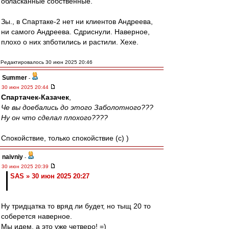
обласканные собственные.
Зы., в Спартаке-2 нет ни клиентов Андреева,
ни самого Андреева. Сдриснули. Наверное,
плохо о них зпботились и растили. Хехе.
Редактировалось 30 июн 2025 20:46
Summer
-
30 июн 2025 20:44
Спартачек-Казачек
,
Че вы доебались до этого Заболотного???
Ну он что сделал плохого????
Спокойствие, только спокойствие (c) )
naivniy
-
30 июн 2025 20:39
SAS » 30 июн 2025 20:27
Ну тридцатка то вряд ли будет, но тыщ 20 то
соберется наверное.
Мы идем, а это уже четверо! =)