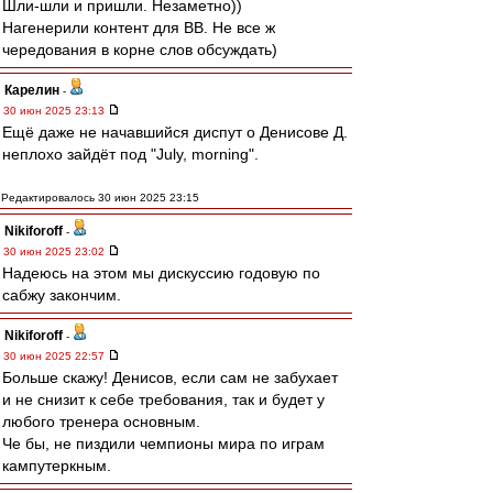
Шли-шли и пришли. Незаметно))
Нагенерили контент для ВВ. Не все ж
чередования в корне слов обсуждать)
Карелин
-
30 июн 2025 23:13
Ещё даже не начавшийся диспут о Денисове Д.
неплохо зайдёт под "July, morning".
Редактировалось 30 июн 2025 23:15
Nikiforoff
-
30 июн 2025 23:02
Надеюсь на этом мы дискуссию годовую по
сабжу закончим.
Nikiforoff
-
30 июн 2025 22:57
Больше скажу! Денисов, если сам не забухает
и не снизит к себе требования, так и будет у
любого тренера основным.
Че бы, не пиздили чемпионы мира по играм
кампутеркным.