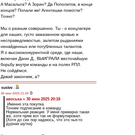
А Масалыга? А Зорин? Да Пополитов, в конце
концов? Попали же! Агентишки помогли?
Точно?
Мы о разным совершенно. Ты - о концлагере
для наших, густо замазанном кровью и
несправедливостью, залитом рыданиями
ненайденных или погубленных талантов.
Я о высококонкурентной среде, где наши,
включая Даню Д., ВЫИГРАЛИ жесточайшую
борьбу внутри команды и на полях РПЛ.
Не сойдёмся.
Давай закончим, а?
suslov
-
30 июн 2025 21:20
авоська » 30 июн 2025 20:18
Именно эта покупка.
Точнее подписание в команду.
Нормальная реакция. У меня примерно такая
же, хотя прям вот так не формулировал.
(Хотя до сих пор надеюсь, что это чья-то
дурная шутка)