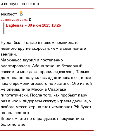
и вернусь на сектор.
Nikiforoff
-
30 июн 2025 22:01
Eaglesias » 30 июн 2025 19:26
Ну да, был. Только в нашем чемпионате
немного другие скорости, чем в семпионате
венгрии.
Маркиньос вкурил и постепенно
адаптировался. Абена тоже не бездарный
совсем, и мне даже нравился,как защ. Только
до конца не получилось адаптироваться, в том
числе времени игрового не хватило. Это из той
же оперы, типа Месси в Спартаке
гипотетически. После того, как пробьют пару
раз в нос и пидорасы скажут, играем дальше, у
любого месси хер на этот чемпионат РФ будет
на полшестого.
Впрочем, это не оправдывает покупки,типа
болотного зе.