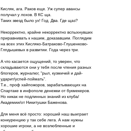
Кисляк, ага. Раков еще. Уж супер авансы
получал у лохов. В КС ща.
Таких звезд было ух! Год. Два. Где щаз?
Некорректно, крайне некорректно вспыхнувших
приравнивать к нашим, доказавшим. Поглядим
на всех этих Кисляко-Батраково-Глушенково-
Глпдышевых в развитии. Года через три.
А что касается ощущений, то уверен, что
складываются они у тебя после чтения разных
блогеров, журналюг, "рыл, кузмичей и дай-
ударит/успей-поймать".
Т.е., проф хайпожоров, зарабатывающих на
Спартаке в инфополе денежки от букмекеров.
Но никак не подлинных знаний из клуба/
Академии/от Никитушки Баженова.
Для меня всё просто: хороший наш выиграет
конкуренцию у так себе лега. А нам нужны
хорошие игроки, а не возлюбленные и