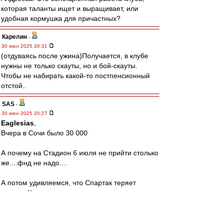
которая таланты ищет и выращивает, или
удобная кормушка для причастных?
Карелин
-
30 июн 2025 20:31
(отдуваясь после ужина)Получается, в клубе
нужны не только скауты, но и бой-скауты.
Чтобы не набирать какой-то постпенсионный
отстой..
SAS
-
30 июн 2025 20:27
Eaglesias
,
Вчера в Сочи было 30 000
А почему на Стадион 6 июля не прийти столько
же....фнд не надо....
А потом удивляемся, что Спартак теряет
зрителя((
Аааааа,дача же важнее?!