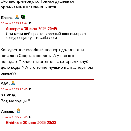
Эко вас тригернуло. Тонкая душевная
организация у fanid-ишников
Ehidna
-
30 июн 2025 21:04
Авверс » 30 июн 2025 20:45
Для меня всё просто: хороший наш выиграет
конкуренцию у так себе лега.
Конкурентоспособный паспорт должен для
начала в Спартак попасть. А у нас кто
попадает? Клиенты агентов, с которыми клуб
дело ведет? А это точно лучшие на паспортном
рынке?)
SAS
-
30 июн 2025 20:45
naivniy
,
Вот, молодцы!!!
Авверс
-
30 июн 2025 20:45
Ehidna » 30 июн 2025 20:33