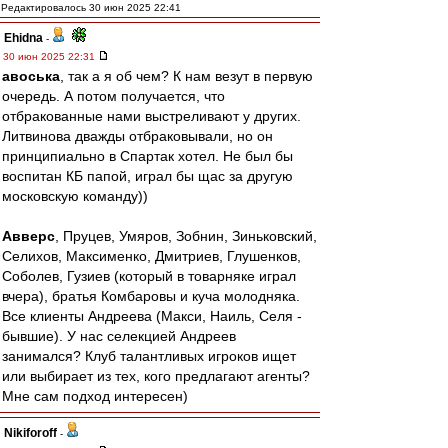
Редактировалось 30 июн 2025 22:41
Ehidna
-
30 июн 2025 22:31
авоська
, так а я об чем? К нам везут в первую
очередь. А потом получается, что
отбракованные нами выстреливают у других.
Литвинова дважды отбраковывали, но он
принципиально в Спартак хотел. Не был бы
воспитан КБ папой, играл бы щас за другую
московскую команду))
Авверс
, Пруцев, Умяров, Зобнин, Зиньковский,
Селихов, Максименко, Дмитриев, Глушенков,
Соболев, Гузиев (который в товарняке играл
вчера), братья Комбаровы и куча молодняка.
Все клиенты Андреева (Макси, Наиль, Селя -
бывшие). У нас селекцией Андреев
занимался? Клуб талантливых игроков ищет
или выбирает из тех, кого предлагают агенты?
Мне сам подход интересен)
Nikiforoff
-