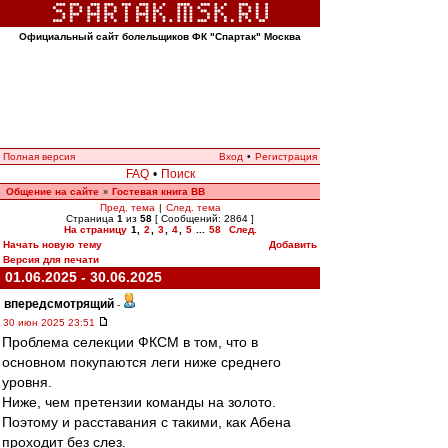
Официальный сайт болельщиков ФК "Спартак" Москва
Полная версия
Вход
•
Регистрация
FAQ
•
Поиск
Общение на сайте
Гостевая книга ВВ
»
Пред. тема
|
След. тема
Страница
1
из
58
[ Сообщений: 2864 ]
На страницу
1
,
2
,
3
,
4
,
5
...
58
След.
Начать новую тему
Добавить
Версия для печати
01.06.2025 - 30.06.2025
впередсмотрящий
-
30 июн 2025 23:51
Проблема селекции ФКСМ в том, что в
основном покупаются леги ниже среднего
уровня.
Ниже, чем претензии команды на золото.
Поэтому и расставания с такими, как Абена
проходит без слез.