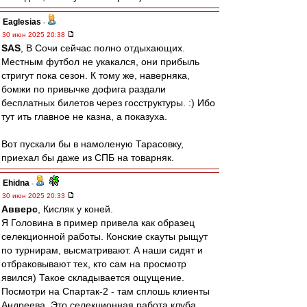
Eaglesias
-
30 июн 2025 20:38
SAS
, В Сочи сейчас полно отдыхающих.
Местным футбол не укакался, они прибыль
стригут пока сезон. К тому же, наверняка,
бомжи по привычке дофига раздали
бесплатных билетов через госструктуры. :) Ибо
тут ить главное не казна, а показуха.
Вот пускали бы в намоленую Тарасовку,
приехал бы даже из СПБ на товарняк.
Ehidna
-
30 июн 2025 20:33
Авверс
, Кисляк у коней.
Я Головина в пример привела как образец
селекционной работы. Конские скауты рыщут
по турнирам, высматривают. А наши сидят и
отбраковывают тех, кто сам на просмотр
явился) Такое складывается ощущение.
Посмотри на Спартак-2 - там сплошь клиенты
Андреева. Это селекционная работа клуба,