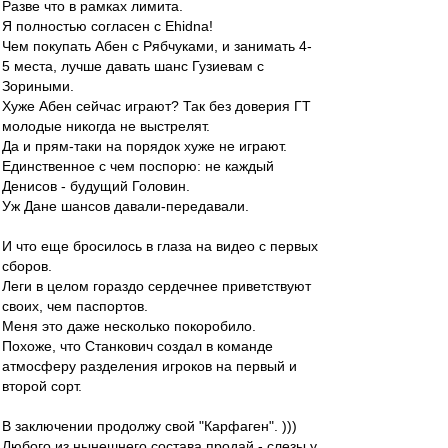
Разве что в рамках лимита.
Я полностью согласен с Ehidna!
Чем покупать Абен с Рябчуками, и занимать 4-
5 места, лучше давать шанс Гузиевам с
Зориными.
Хуже Абен сейчас играют? Так без доверия ГТ
молодые никогда не выстрелят.
Да и прям-таки на порядок хуже не играют.
Единственное с чем поспорю: не каждый
Денисов - будущий Головин.
Уж Дане шансов давали-передавали.
И что еще бросилось в глаза на видео с первых
сборов.
Леги в целом гораздо сердечнее приветствуют
своих, чем паспортов.
Меня это даже несколько покоробило.
Похоже, что Станкович создал в команде
атмосферу разделения игроков на первый и
второй сорт.
В заключении продолжу свой "Карфаген". )))
Любого из нынешнего состава продай - слезы у