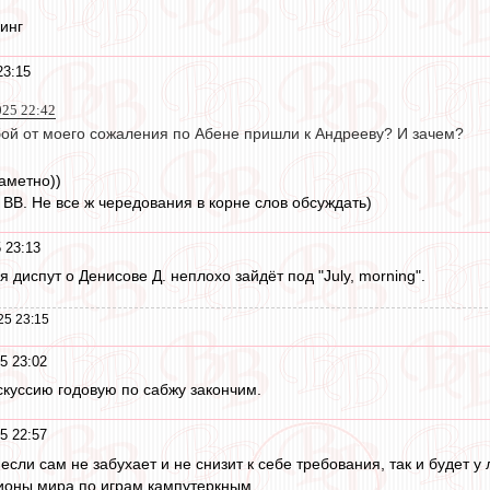
инг
23:15
025 22:42
обой от моего сожаления по Абене пришли к Андрееву? И зачем?
аметно))
 ВВ. Не все ж чередования в корне слов обсуждать)
 23:13
диспут о Денисове Д. неплохо зайдёт под "July, morning".
25 23:15
5 23:02
куссию годовую по сабжу закончим.
5 22:57
если сам не забухает и не снизит к себе требования, так и будет 
ионы мира по играм кампутеркным.