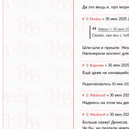
Да это вещь.я, про морн
#
Ehidna
» 30 июн 2025 
Авверс » 30 июн 2
Скажи, как мы с т
Шли-шли и пришли. Нез
Нагенерили контент для
#
Карелин
» 30 июн 2025
Ещё даже не начавшийся 
Редактировалось 30 июн 20
#
Nikiforoff
» 30 июн 202
Надеюсь на этом мы дис
#
Nikiforoff
» 30 июн 202
Больше скажу! Денисов, 
Че бы, не пиздили чемп