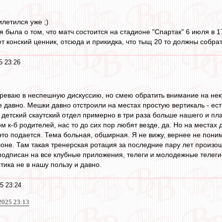
илетился уже ;)
была о том, что матч состоится на стадионе "Спартак" 6 июля в 1
т конский ценник, отсюда и прикидка, что тыщ 20 то должны собрат
5 23:26
стреваю в неспешную дискуссию, но смею обратить внимание на нек
е давно. Мешки давно отстроили на местах простую вертикаль - ест
 детский скаутский отдел примерно в три раза больше нашего и пл
ом к-б родителей, нас то до сих пор любят везде, да. Но на мест
 это подается. Тема больная, обширная. Я не вижу, вернее не пони
не. Там такая тренерская ротация за последние пару лет произош
подписан на все клубные приложения, телеги и молодежные телеги,
тика не в нашу пользу и давно.
5 23:24
2025 23:13