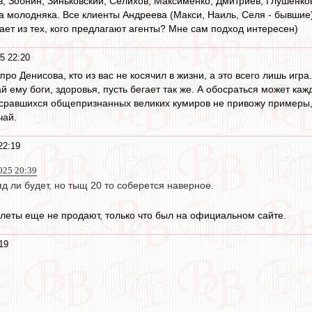
в, Зобнин, Зиньковский, Селихов, Максименко, Дмитриев, Глушенков
а молодняка. Все клиенты Андреева (Макси, Наиль, Селя - бывшие
ает из тех, кого предлагают агенты? Мне сам подход интересен)
5 22:20
про Денисова, кто из вас не косячил в жизни, а это всего лишь игра.
 ему боги, здоровья, пусть бегает так же. А обосраться может кажд
равшихся общепризнанных великих кумиров не привожу примеры, т
чай.
22:19
025 20:39
яд ли будет, но тыщ 20 то соберется наверное.
леты еще не продают, только что был на официальном сайте.
19