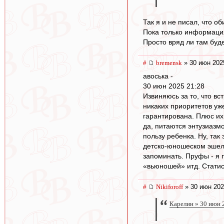
Так я и не писал, что об
Пока только информация 
Просто вряд ли там буде
#
bremensk
» 30 июн 202
авоська -
30 июн 2025 21:28
Извиняюсь за то, что в
никаких приоритетов уж
гарантирована. Плюс их
да, питаются энтузиазм
пользу ребенка. Ну, так
детско-юношеском эшело
запоминать. Пруфы - я 
«вьюношей» итд. Статис
#
Nikiforoff
» 30 июн 202
Карелин » 30 июн 