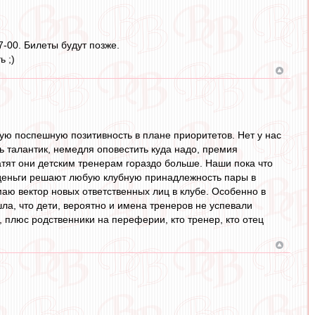
7-00. Билеты будут позже.
ь ;)
ую поспешную позитивность в плане приоритетов. Нет у нас
ь талантик, немедля оповестить куда надо, премия
атят они детским тренерам гораздо больше. Наши пока что
ах деньги решают любую клубную принадлежность пары в
маю вектор новых ответственных лиц в клубе. Особенно в
ла, что дети, вероятно и имена тренеров не успевали
 плюс родственники на переферии, кто тренер, кто отец