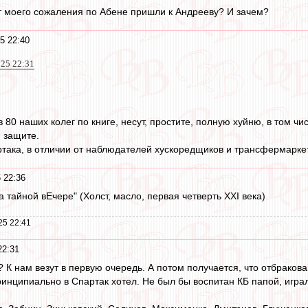
от моего сожаления по Абене пришли к Андрееву? И зачем?
5 22:40
025 22:31
в 80 наших колег по книге, несут, простите, полную хуйню, в том 
й защите.
ртака, в отличии от наблюдателей хускоредщиков и трансфермарке
 22:36
 тайной вЕчере" (Холст, масло, первая четверть XXI века)
25 22:41
22:31
ем? К нам везут в первую очередь. А потом получается, что отбрак
ринципиально в Спартак хотел. Не был бы воспитан КБ папой, игра