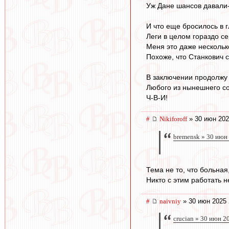
Уж Дане шансов давали
И что еще бросилось в г
Леги в целом гораздо с
Меня это даже нескольк
Похоже, что Станкович 
В заключении продолжу с
Любого из нынешнего со
Ч-В-И!
#
Nikiforoff
» 30 июн 202
bremensk » 30 июн
Тема не то, что больная
Никто с этим работать н
#
naivniy
» 30 июн 2025 
crucian » 30 июн 2