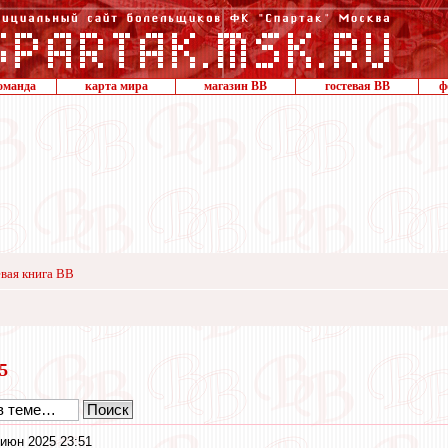
оманда
карта мира
магазин ВВ
гостевая ВВ
ф
вая книга ВВ
25
июн 2025 23:51