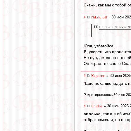
Скажи, как мы с тобой 
#
Nikiforoff
» 30 июн 202
Ehidna » 30 июн 2
Юля, узбагойса.
Я, уверен, что проценто
Не нуждается он в твое
Он играет в основе Спа
#
Карелин
» 30 июн 2025
"Ещё пока двенадцать на
Редактировалось 30 июн 20
#
Ehidna
» 30 июн 2025 
авоська
, так а я об ч
отбраковывали, но он п