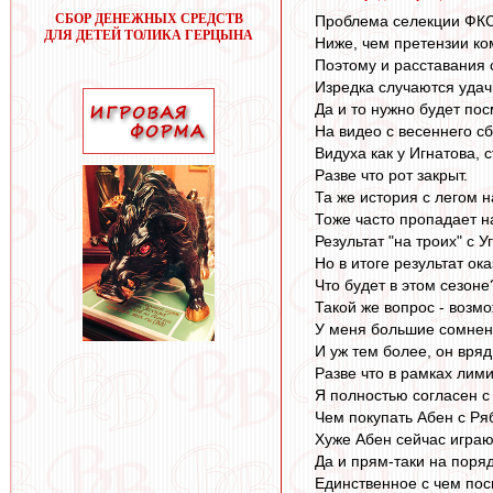
СБОР ДЕНЕЖНЫХ СРЕДСТВ
Проблема селекции ФКСМ
ДЛЯ ДЕТЕЙ ТОЛИКА ГЕРЦЫНА
Ниже, чем претензии ко
Поэтому и расставания с
Изредка случаются удач
Да и то нужно будет пос
На видео с весеннего сб
Видуха как у Игнатова, 
Разве что рот закрыт.
Та же история с легом 
Тоже часто пропадает н
Результат "на троих" с 
Но в итоге результат ок
Что будет в этом сезоне
Такой же вопрос - возм
У меня большие сомнения
И уж тем более, он вря
Разве что в рамках лими
Я полностью согласен с 
Чем покупать Абен с Ря
Хуже Абен сейчас играю
Да и прям-таки на поряд
Единственное с чем пос