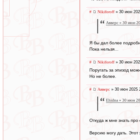
#
Nikiforoff
» 30 июн 202
Авверс » 30 июн 2
Я бы дал более подробн
Пока нельзя...
#
Nikiforoff
» 30 июн 202
Поругать за эпизод мож
Но не более.
#
Авверс
» 30 июн 2025 
Ehidna » 30 июн 2
Откуда ж мне знать про
Версию могу дать. Этот