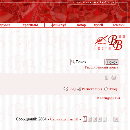
орумы
прогнозы
фан-клуб
юмор
музей
ссылки
Расширенный поиск
FAQ
Регистрация
Вход
Календарь ВВ
1
Сообщений: 2864 •
Страница
1
из
58
•
2
3
4
5
...
58