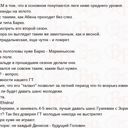
 в том, что в основном покупаются леги ниже среднего уровня.
манды на золото.
 такими, как Абена проходит без слез.
и типа Барко.
мотреть его второй сезон.
ора он выглядит таким же замотанным, как и весной.
страдальческая, еще чуток - и помрет.
на полголовы хуже Барко - Маркиньосом.
а поле.
Угальде в прошедшем сезоне делали они.
азался не совсем таким, каким был нужен.
? - вопрос.
ожности нашего ГТ.
, что его "талант" позволит за летний период что-то всерьез изме
д ли будет давать шанс молодежи.
та.
Ehidna!
бчуками, и занимать 4-5 места, лучше давать шанс Гузиевам с Зор
т? Так без доверия ГТ молодые никогда не выстрелят.
ок хуже не играют.
порю: не каждый Денисов - будущий Головин.