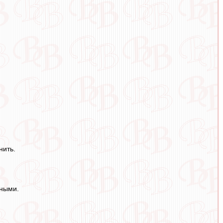
нить.
иными.