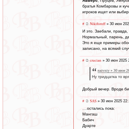
Авверс
, Пруцев, Умяро
братья Комбаровы и куч
игроков ищет или выбир
#
Nikiforoff
» 30 июн 202
И это. Заебали, правда, 
Нормальный, парень, дай
Это я еще примеры обос
записано, на всякий слу
#
crucian
» 30 июн 2025 
naivniy » 30 июн 2
Ну тридцатка то вр
Добрый вечер. Вроде би
#
SAS
» 30 июн 2025 22:
....остались пока:
Мангаш
Бабич
Дуарте