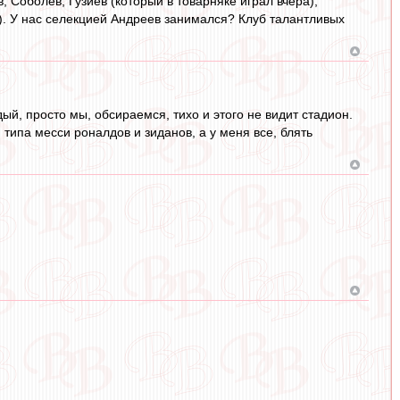
, Соболев, Гузиев (который в товарняке играл вчера),
). У нас селекцией Андреев занимался? Клуб талантливых
ый, просто мы, обсираемся, тихо и этого не видит стадион.
ипа месси роналдов и зиданов, а у меня все, блять