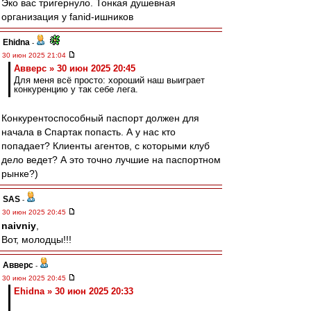
Эко вас тригернуло. Тонкая душевная
организация у fanid-ишников
Ehidna
-
30 июн 2025 21:04
Авверс » 30 июн 2025 20:45
Для меня всё просто: хороший наш выиграет
конкуренцию у так себе лега.
Конкурентоспособный паспорт должен для
начала в Спартак попасть. А у нас кто
попадает? Клиенты агентов, с которыми клуб
дело ведет? А это точно лучшие на паспортном
рынке?)
SAS
-
30 июн 2025 20:45
naivniy
,
Вот, молодцы!!!
Авверс
-
30 июн 2025 20:45
Ehidna » 30 июн 2025 20:33