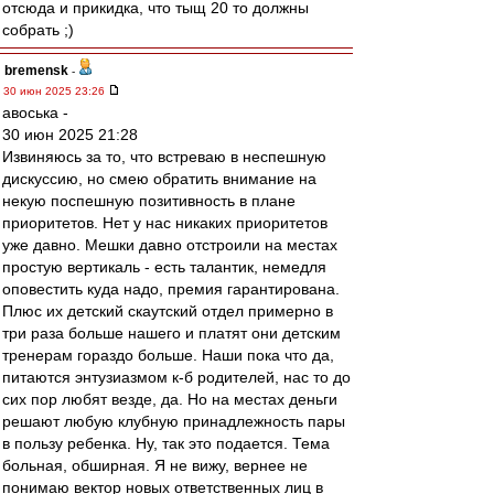
отсюда и прикидка, что тыщ 20 то должны
собрать ;)
bremensk
-
30 июн 2025 23:26
авоська -
30 июн 2025 21:28
Извиняюсь за то, что встреваю в неспешную
дискуссию, но смею обратить внимание на
некую поспешную позитивность в плане
приоритетов. Нет у нас никаких приоритетов
уже давно. Мешки давно отстроили на местах
простую вертикаль - есть талантик, немедля
оповестить куда надо, премия гарантирована.
Плюс их детский скаутский отдел примерно в
три раза больше нашего и платят они детским
тренерам гораздо больше. Наши пока что да,
питаются энтузиазмом к-б родителей, нас то до
сих пор любят везде, да. Но на местах деньги
решают любую клубную принадлежность пары
в пользу ребенка. Ну, так это подается. Тема
больная, обширная. Я не вижу, вернее не
понимаю вектор новых ответственных лиц в