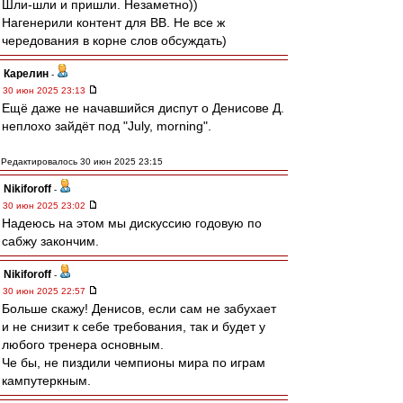
Шли-шли и пришли. Незаметно))
Нагенерили контент для ВВ. Не все ж
чередования в корне слов обсуждать)
Карелин
-
30 июн 2025 23:13
Ещё даже не начавшийся диспут о Денисове Д.
неплохо зайдёт под "July, morning".
Редактировалось 30 июн 2025 23:15
Nikiforoff
-
30 июн 2025 23:02
Надеюсь на этом мы дискуссию годовую по
сабжу закончим.
Nikiforoff
-
30 июн 2025 22:57
Больше скажу! Денисов, если сам не забухает
и не снизит к себе требования, так и будет у
любого тренера основным.
Че бы, не пиздили чемпионы мира по играм
кампутеркным.