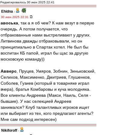
Редактировалось 30 июн 2025 22:41
Ehidna
-
30 июн 2025 22:31
авоська
, так а я об чем? К нам везут в первую
очередь. А потом получается, что
отбракованные нами выстреливают у других.
Литвинова дважды отбраковывали, но он
принципиально в Спартак хотел. Не был бы
воспитан КБ папой, играл бы щас за другую
московскую команду))
Авверс
, Пруцев, Умяров, Зобнин, Зиньковский,
Селихов, Максименко, Дмитриев, Глушенков,
Соболев, Гузиев (который в товарняке играл
вчера), братья Комбаровы и куча молодняка.
Все клиенты Андреева (Макси, Наиль, Селя -
бывшие). У нас селекцией Андреев
занимался? Клуб талантливых игроков ищет
или выбирает из тех, кого предлагают агенты?
Мне сам подход интересен)
Nikiforoff
-