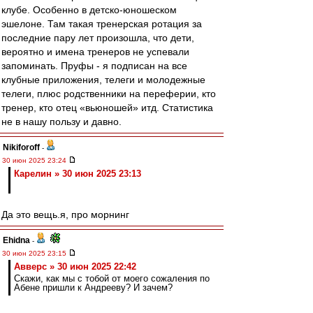
клубе. Особенно в детско-юношеском
эшелоне. Там такая тренерская ротация за
последние пару лет произошла, что дети,
вероятно и имена тренеров не успевали
запоминать. Пруфы - я подписан на все
клубные приложения, телеги и молодежные
телеги, плюс родственники на переферии, кто
тренер, кто отец «вьюношей» итд. Статистика
не в нашу пользу и давно.
Nikiforoff
-
30 июн 2025 23:24
Карелин » 30 июн 2025 23:13
Да это вещь.я, про морнинг
Ehidna
-
30 июн 2025 23:15
Авверс » 30 июн 2025 22:42
Скажи, как мы с тобой от моего сожаления по
Абене пришли к Андрееву? И зачем?