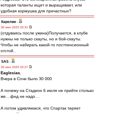
которая таланты ищет и выращивает, или
удобная кормушка для причастных?
Карелин
-
30 июн 2025 20:31
(отдуваясь после ужина)Получается, в клубе
нужны не только скауты, но и бой-скауты.
Чтобы не набирать какой-то постпенсионный
отстой..
SAS
-
30 июн 2025 20:27
Eaglesias
,
Вчера в Сочи было 30 000
А почему на Стадион 6 июля не прийти столько
же....фнд не надо....
А потом удивляемся, что Спартак теряет
зрителя((
Аааааа,дача же важнее?!