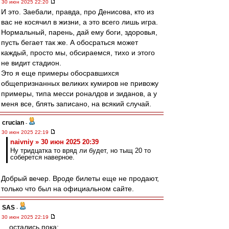
30 июн 2025 22:20
И это. Заебали, правда, про Денисова, кто из
вас не косячил в жизни, а это всего лишь игра.
Нормальный, парень, дай ему боги, здоровья,
пусть бегает так же. А обосраться может
каждый, просто мы, обсираемся, тихо и этого
не видит стадион.
Это я еще примеры обосравшихся
общепризнанных великих кумиров не привожу
примеры, типа месси роналдов и зиданов, а у
меня все, блять записано, на всякий случай.
crucian
-
30 июн 2025 22:19
naivniy » 30 июн 2025 20:39
Ну тридцатка то вряд ли будет, но тыщ 20 то
соберется наверное.
Добрый вечер. Вроде билеты еще не продают,
только что был на официальном сайте.
SAS
-
30 июн 2025 22:19
....остались пока: