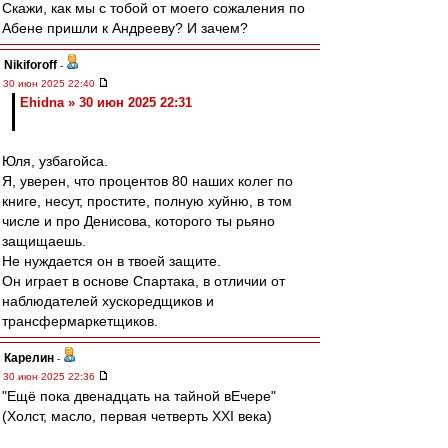
Скажи, как мы с тобой от моего сожаления по
Абене пришли к Андрееву? И зачем?
Nikiforoff
-
30 июн 2025 22:40
Ehidna » 30 июн 2025 22:31
Юля, узбагойса.
Я, уверен, что процентов 80 наших колег по
книге, несут, простите, полную хуйню, в том
числе и про Денисова, которого ты рьяно
защищаешь.
Не нуждается он в твоей защите.
Он играет в основе Спартака, в отличии от
наблюдателей хускоредщиков и
трансфермаркетщиков.
Карелин
-
30 июн 2025 22:36
"Ещё пока двенадцать на тайной вЕчере"
(Холст, масло, первая четверть XXI века)