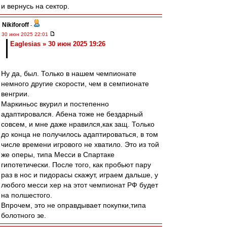
и вернусь на сектор.
Nikiforoff
-
30 июн 2025 22:01
Eaglesias » 30 июн 2025 19:26
Ну да, был. Только в нашем чемпионате
немного другие скорости, чем в семпионате
венгрии.
Маркиньос вкурил и постепенно
адаптировался. Абена тоже не бездарный
совсем, и мне даже нравился,как защ. Только
до конца не получилось адаптироваться, в том
числе времени игрового не хватило. Это из той
же оперы, типа Месси в Спартаке
гипотетически. После того, как пробьют пару
раз в нос и пидорасы скажут, играем дальше, у
любого месси хер на этот чемпионат РФ будет
на полшестого.
Впрочем, это не оправдывает покупки,типа
болотного зе.