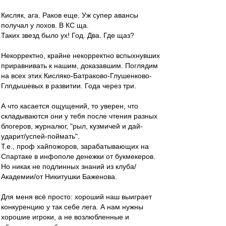
Кисляк, ага. Раков еще. Уж супер авансы
получал у лохов. В КС ща.
Таких звезд было ух! Год. Два. Где щаз?
Некорректно, крайне некорректно вспыхнувших
приравнивать к нашим, доказавшим. Поглядим
на всех этих Кисляко-Батраково-Глушенково-
Глпдышевых в развитии. Года через три.
А что касается ощущений, то уверен, что
складываются они у тебя после чтения разных
блогеров, журналюг, "рыл, кузмичей и дай-
ударит/успей-поймать".
Т.е., проф хайпожоров, зарабатывающих на
Спартаке в инфополе денежки от букмекеров.
Но никак не подлинных знаний из клуба/
Академии/от Никитушки Баженова.
Для меня всё просто: хороший наш выиграет
конкуренцию у так себе лега. А нам нужны
хорошие игроки, а не возлюбленные и