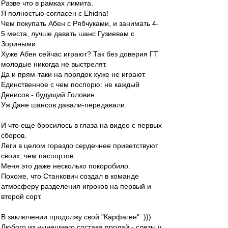
Разве что в рамках лимита.
Я полностью согласен с Ehidna!
Чем покупать Абен с Рябчуками, и занимать 4-
5 места, лучше давать шанс Гузиевам с
Зориными.
Хуже Абен сейчас играют? Так без доверия ГТ
молодые никогда не выстрелят.
Да и прям-таки на порядок хуже не играют.
Единственное с чем поспорю: не каждый
Денисов - будущий Головин.
Уж Дане шансов давали-передавали.
И что еще бросилось в глаза на видео с первых
сборов.
Леги в целом гораздо сердечнее приветствуют
своих, чем паспортов.
Меня это даже несколько покоробило.
Похоже, что Станкович создал в команде
атмосферу разделения игроков на первый и
второй сорт.
В заключении продолжу свой "Карфаген". )))
Любого из нынешнего состава продай - слезы у