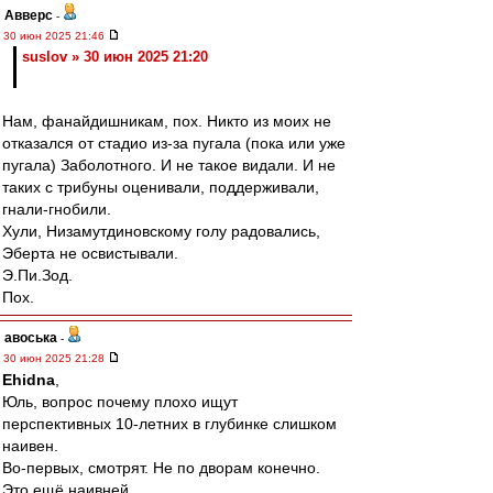
Авверс
-
30 июн 2025 21:46
suslov » 30 июн 2025 21:20
Нам, фанайдишникам, пох. Никто из моих не
отказался от стадио из-за пугала (пока или уже
пугала) Заболотного. И не такое видали. И не
таких с трибуны оценивали, поддерживали,
гнали-гнобили.
Хули, Низамутдиновскому голу радовались,
Эберта не освистывали.
Э.Пи.Зод.
Пох.
авоська
-
30 июн 2025 21:28
Ehidna
,
Юль, вопрос почему плохо ищут
перспективных 10-летних в глубинке слишком
наивен.
Во-первых, смотрят. Не по дворам конечно.
Это ещё наивней.