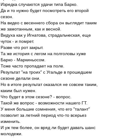
Изредка случаются удачи типа Барко.
Да и то нужно будет посмотреть его второй
сезон.
На видео с весеннего сбора он выглядит таким
же замотанным, как и весной.
Видуха как у Игнатова, страдальческая, еще
чуток - и помрет.
Разве что рот закрыт.
Та же история с легом на полголовы хуже
Барко - Маркиньосом.
Тоже часто пропадает на поле.
Результат "на троих" с Угальде в прошедшем
сезоне делали они.
Но в итоге результат оказался не совсем таким,
каким был нужен.
Что будет в этом сезоне? - вопрос.
Такой же вопрос - возможности нашего ГТ.
У меня большие сомнения, что его "талант"
позволит за летний период что-то всерьез
изменить.
И уж тем более, он вряд ли будет давать шанс
молодежи.