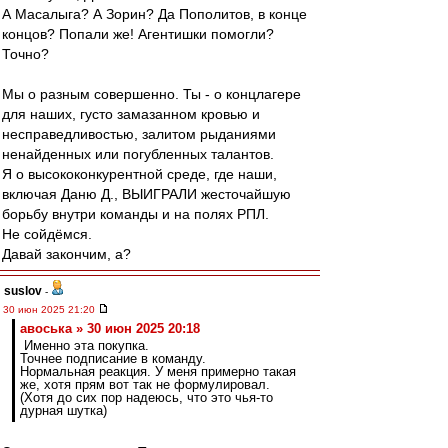
А Масалыга? А Зорин? Да Пополитов, в конце
концов? Попали же! Агентишки помогли?
Точно?
Мы о разным совершенно. Ты - о концлагере
для наших, густо замазанном кровью и
несправедливостью, залитом рыданиями
ненайденных или погубленных талантов.
Я о высококонкурентной среде, где наши,
включая Даню Д., ВЫИГРАЛИ жесточайшую
борьбу внутри команды и на полях РПЛ.
Не сойдёмся.
Давай закончим, а?
suslov
-
30 июн 2025 21:20
авоська » 30 июн 2025 20:18
Именно эта покупка.
Точнее подписание в команду.
Нормальная реакция. У меня примерно такая
же, хотя прям вот так не формулировал.
(Хотя до сих пор надеюсь, что это чья-то
дурная шутка)