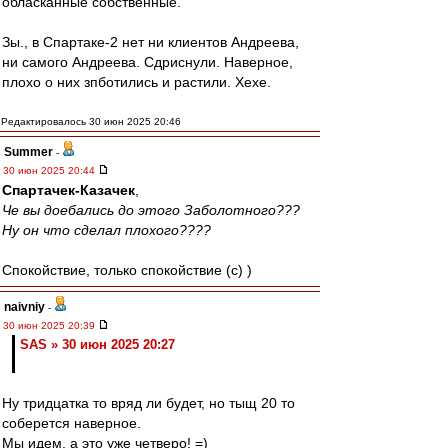
обласканные собственные.
Зы., в Спартаке-2 нет ни клиентов Андреева,
ни самого Андреева. Сдриснули. Наверное,
плохо о них зпботились и растили. Хехе.
Редактировалось 30 июн 2025 20:46
Summer
-
30 июн 2025 20:44
Спартачек-Казачек
,
Че вы доебались до этого Заболотного???
Ну он что сделал плохого????
Спокойствие, только спокойствие (c) )
naivniy
-
30 июн 2025 20:39
SAS » 30 июн 2025 20:27
Ну тридцатка то вряд ли будет, но тыщ 20 то
соберется наверное.
Мы идем, а это уже четверо! =)