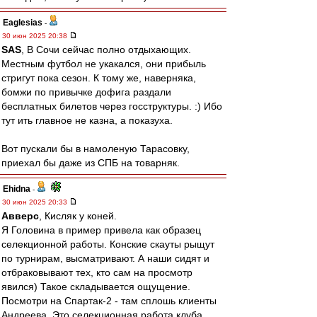
Eaglesias
-
30 июн 2025 20:38
SAS
, В Сочи сейчас полно отдыхающих.
Местным футбол не укакался, они прибыль
стригут пока сезон. К тому же, наверняка,
бомжи по привычке дофига раздали
бесплатных билетов через госструктуры. :) Ибо
тут ить главное не казна, а показуха.
Вот пускали бы в намоленую Тарасовку,
приехал бы даже из СПБ на товарняк.
Ehidna
-
30 июн 2025 20:33
Авверс
, Кисляк у коней.
Я Головина в пример привела как образец
селекционной работы. Конские скауты рыщут
по турнирам, высматривают. А наши сидят и
отбраковывают тех, кто сам на просмотр
явился) Такое складывается ощущение.
Посмотри на Спартак-2 - там сплошь клиенты
Андреева. Это селекционная работа клуба,