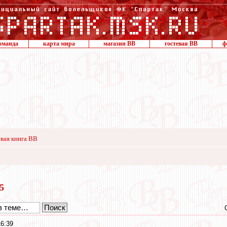
оманда
карта мира
магазин ВВ
гостевая ВВ
ф
вая книга ВВ
25
6:39