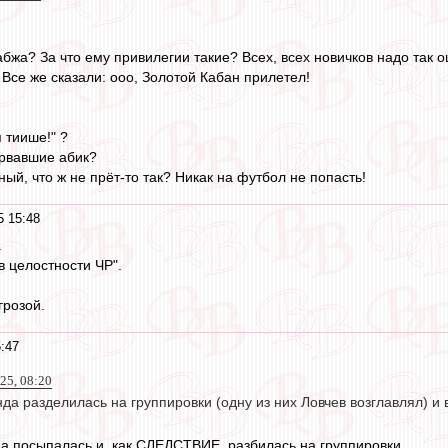
абжа? За что ему привилегии такие? Всех, всех новичков надо так о
Все же сказали: ооо, Золотой Кабан прилетел!
 тиише!" ?
орвавшие абик?
ый, что ж не прёт-то так? Никак на футбол не попасть!
5 15:48
.
в целостности ЧР".
грозой.
:47
25, 08:20
да разделилась на группировки (одну из них Ловчев возглавлял) и 
а посыпалась и, как СЛЕДСТВИЕ, разбилась на группировки.