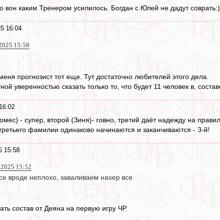
о вон каким Тренером усилилось. Богдан с Юлей не дадут соврать:)
5 16:04
025 15:58
 меня прогнозист тот еще. Тут достаточно любителей этого дела.
ной уверенностью сказать только то, что будет 11 человек в, соста
16:02
мес) - супер, второй (Зиня)- говно, третий даёт надежду на прави
 третьего фамилии одинаково начинаются и заканчиваются - З-й!
5 15:58
л 2025 15:52
все вроде неплохо, заваливаем нахер все
ть состав от Деяна на первую игру ЧР.