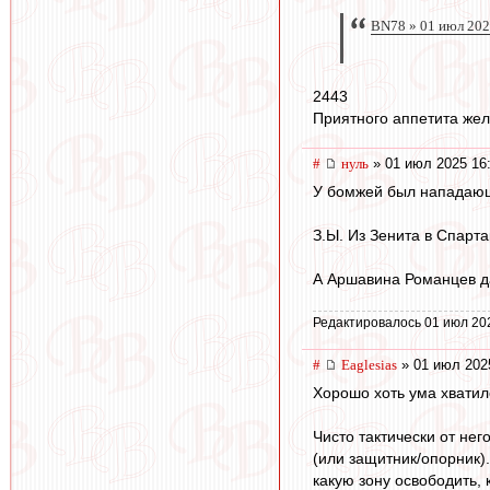
BN78 » 01 июл 202
2443
Приятного аппетита жел
#
нуль
» 01 июл 2025 16
У бомжей был нападающи
З.Ы. Из Зенита в Спарт
А Аршавина Романцев да
Редактировалось 01 июл 20
#
Eaglesias
» 01 июл 202
Хорошо хоть ума хватило
Чисто тактически от не
(или защитник/опорник)
какую зону освободить, к