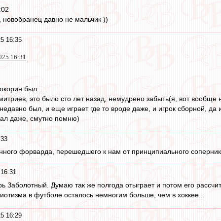
:02
, новобранец давно не мальчик ))
5 16:35
025 16:31
окорин был....
митриев, это было сто лет назад, немудрено забыть(я, вот вообще
 недавно был, и еще играет где то вроде даже, и игрок сборной, да 
вал даже, смутно помню)
:33
анного форварда, перешедшего к нам от принципиального соперни
16:31
рь Заболотный. Думаю так же полгода отыграет и потом его рассчит
иотизма в футболе осталось немногим больше, чем в хоккее...
5 16:29