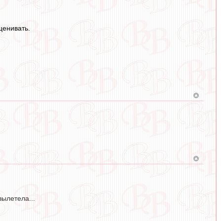
ценивать.
вылетела...