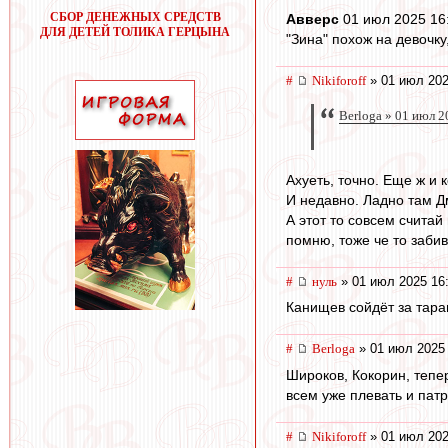
СБОР ДЕНЕЖНЫХ СРЕДСТВ
Авверс
01 июл 2025 16
ДЛЯ ДЕТЕЙ ТОЛИКА ГЕРЦЫНА
"Зина" похож на девочку
#
Nikiforoff
» 01 июл 202
Berloga » 01 июл 2
Ахуеть, точно. Еще ж и к
И недавно. Ладно там Д
А этот то совсем считай
помню, тоже че то заби
#
нуль
» 01 июл 2025 16
Канищев сойдёт за тар
#
Berloga
» 01 июл 2025 
Широков, Кокорин, тепе
всем уже плевать и патр
#
Nikiforoff
» 01 июл 202