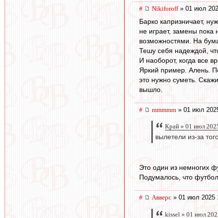
#
Nikiforoff
» 01 июл 202
Барко капризничает, нуж
не играет, замены пока 
возможностями. На бума
Тешу себя надеждой, что
И наоборот, когда все в
Яркий пример. Алень. П
это нужно суметь. Скажи
вышло.
#
mmmmm
» 01 июл 202
Край » 01 июл 202
вылетели из-за тог
Это один из немногих ф
Подумалось, что футбол
#
Авверс
» 01 июл 2025 
kissel » 01 июл 20