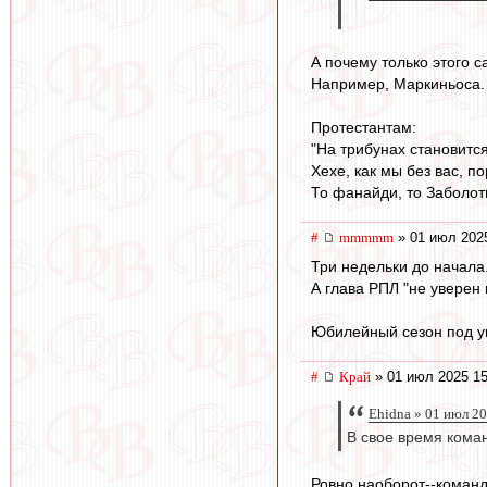
А почему только этого с
Например, Маркиньоса. 
Протестантам:
"На трибунах становится
Хехе, как мы без вас, п
То фанайди, то Заболотн
#
mmmmm
» 01 июл 202
Три недельки до начала
А глава РПЛ "не уверен 
Юбилейный сезон под у
#
Край
» 01 июл 2025 15
Ehidna » 01 июл 20
В свое время коман
Ровно наоборот--команд