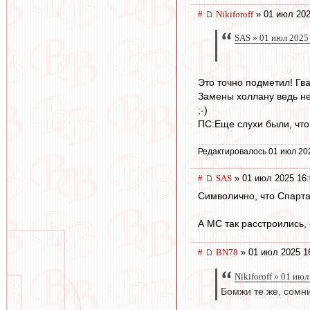
#
Nikiforoff
» 01 июл 202
SAS » 01 июл 2025
Это точно подметил! Гв
Замены холлану ведь не
;-)
ПС:Еще слухи были, что
Редактировалось 01 июл 20
#
SAS
» 01 июл 2025 16:
Символично, что Спарта
А МС так расстроились, 
#
BN78
» 01 июл 2025 1
Nikiforoff » 01 ию
Бомжи те же, сомни