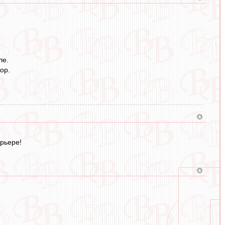
ле.
ор.
рьере!