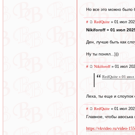
Но все это можно было 
#
RedQuite
» 01 июл 202
Nikiforoff » 01 июл 202
Ден, лучше быть как слоу
Ну ты понял...)))
#
Nikiforoff
» 01 июл 202
RedQuite » 01 июл
Леха, ты еще и слоупок 
#
RedQuite
» 01 июл 202
Главное, чтобы авоська 
https://vkvideo.ru/video-1