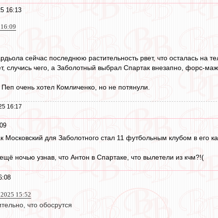
5 16:13
 16:09
ардьола сейчас последнюю растительность рвет, что осталась на те
т, случись чего, а Заболотный выбрал Спартак внезапно, форс-маж
 Пеп очень хотел Комличенко, но не потянули.
25 16:17
09
к Московский для Заболотного стал 11 футбольным клубом в его ка
ещё ночью узнав, что Антон в Спартаке, что вылетели из кчм?!(
6:08
л 2025 15:52
тельно, что обосрутся