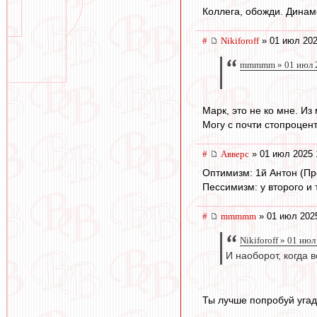
Коллега, обожди. Динам
#
Nikiforoff
» 01 июл 202
mmmmm » 01 июл 2
Марк, это не ко мне. Из
Могу с почти стопроцент
#
Авверс
» 01 июл 2025 
Оптимизм: 1й Антон (Про
Пессимизм: у второго и
#
mmmmm
» 01 июл 202
Nikiforoff » 01 ию
И наоборот, когда 
Ты лучше попробуй угада