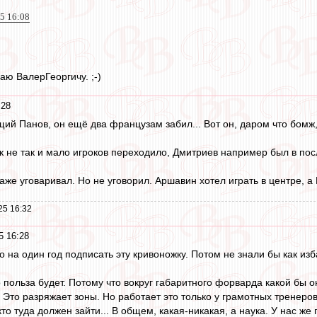
5 16:08
аю ВалерГеоргичу. ;-)
:28
й Панов, он ещё два французам забил... Вот он, даром что бомж,
ак не так и мало игроков переходило, Дмитриев например был в по
же уговаривал. Но не уговорил. Аршавин хотел играть в центре, а 
25 16:32
5 16:28
 на один год подписать эту кривоножку. Потом не знали бы как изб
го польза будет. Потому что вокруг габаритного форварда какой б
. Это разряжает зоны. Но работает это только у грамотных тренеро
то туда должен зайти... В общем, какая-никакая, а наука. У нас же 