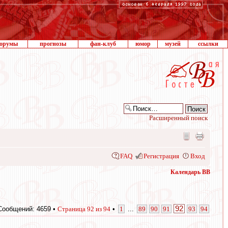
орумы
прогнозы
фан-клуб
юмор
музей
ссылки
Расширенный поиск
FAQ
Регистрация
Вход
Календарь ВВ
92
Сообщений: 4659 •
Страница
92
из
94
•
1
...
89
90
91
93
94