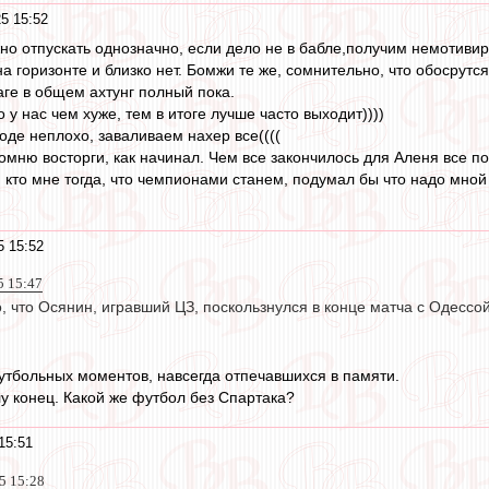
5 15:52
но отпускать однозначно, если дело не в бабле,получим немотивиро
на горизонте и близко нет. Бомжи те же, сомнительно, что обосрут
ге в общем ахтунг полный пока.
 у нас чем хуже, тем в итоге лучше часто выходит))))
роде неплохо, заваливаем нахер все((((
омню восторги, как начинал. Чем все закончилось для Аленя все п
 кто мне тогда, что чемпионами станем, подумал бы что надо мной 
5 15:52
5 15:47
о, что Осянин, игравший ЦЗ, поскользнулся в конце матча с Одессо
утбольных моментов, навсегда отпечавшихся в памяти.
у конец. Какой же футбол без Спартака?
15:51
25 15:28