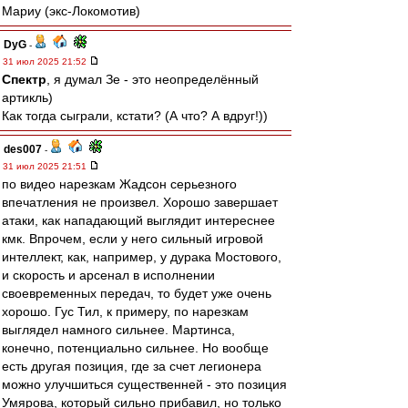
Мариу (экс-Локомотив)
DyG
-
31 июл 2025 21:52
Спектр
, я думал Зе - это неопределённый
артикль)
Как тогда сыграли, кстати? (А что? А вдруг!))
des007
-
31 июл 2025 21:51
по видео нарезкам Жадсон серьезного
впечатления не произвел. Хорошо завершает
атаки, как нападающий выглядит интереснее
кмк. Впрочем, если у него сильный игровой
интеллект, как, например, у дурака Мостового,
и скорость и арсенал в исполнении
своевременных передач, то будет уже очень
хорошо. Гус Тил, к примеру, по нарезкам
выглядел намного сильнее. Мартинса,
конечно, потенциально сильнее. Но вообще
есть другая позиция, где за счет легионера
можно улучшиться существенней - это позиция
Умярова, который сильно прибавил, но только