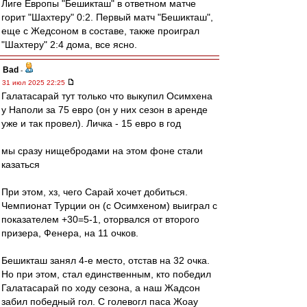
Лиге Европы "Бешикташ" в ответном матче
горит "Шахтеру" 0:2. Первый матч "Бешикташ",
еще с Жедсоном в составе, также проиграл
"Шахтеру" 2:4 дома, все ясно.
Bad
-
31 июл 2025 22:25
Галатасарай тут только что выкупил Осимхена
у Наполи за 75 евро (он у них сезон в аренде
уже и так провел). Личка - 15 евро в год
мы сразу нищебродами на этом фоне стали
казаться
При этом, хз, чего Сарай хочет добиться.
Чемпионат Турции он (с Осимхеном) выиграл с
показателем +30=5-1, оторвался от второго
призера, Фенера, на 11 очков.
Бешикташ занял 4-е место, отстав на 32 очка.
Но при этом, стал единственным, кто победил
Галатасарай по ходу сезона, а наш Жадсон
забил победный гол. С голевогл паса Жоау