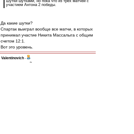
Шутки шутками, но пока что из трех матчей с
участием Антона 2 победы.
Да какие шутки?
Спартак выиграл вообще все матчи, в которых
принимал участие Никита Массалыга с общим
счетом 12:1.
Вот это уровень.
Valentinovich
-
31 июл 2025 16:19
авоська » 31 июл 2025 16:01
Всего один матч без человека-функции.
Шутки шутками, но пока что из трех матчей с
участием Антона 2 победы.
А тот матч который проиграли, 80 мин играли
без него.
Вот и думай))
митхун
-
31 июл 2025 16:19
BN78 » 31 июл 2025 11:10