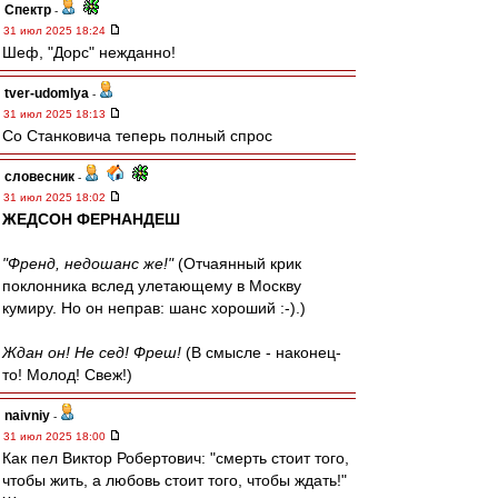
Спектр
-
31 июл 2025 18:24
Шеф, "Дорс" нежданно!
tver-udomlya
-
31 июл 2025 18:13
Со Станковича теперь полный спрос
словесник
-
31 июл 2025 18:02
ЖЕДСОН ФЕРНАНДЕШ
"Френд, недошанс же!"
(Отчаянный крик
поклонника вслед улетающему в Москву
кумиру. Но он неправ: шанс хороший :-).)
Ждан он! Не сед! Фреш!
(В смысле - наконец-
то! Молод! Свеж!)
naivniy
-
31 июл 2025 18:00
Как пел Виктор Робертович: "смерть стоит того,
чтобы жить, а любовь стоит того, чтобы ждать!"