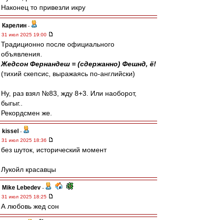
Наконец то привезли икру
Карелин
-
31 июл 2025 19:00
Традиционно после официального
объявления.
Жедсон Фернандеш = (сдержанно) Фешнд, ё!
(тихий скепсис, выражаясь по-английски)
Ну, раз взял №83, жду 8+3. Или наоборот,
быгыг..
Рекордсмен же.
kissel
-
31 июл 2025 18:36
без шуток, исторический момент
Лукойл красавцы
Mike Lebedev
-
31 июл 2025 18:25
А любовь жед сон