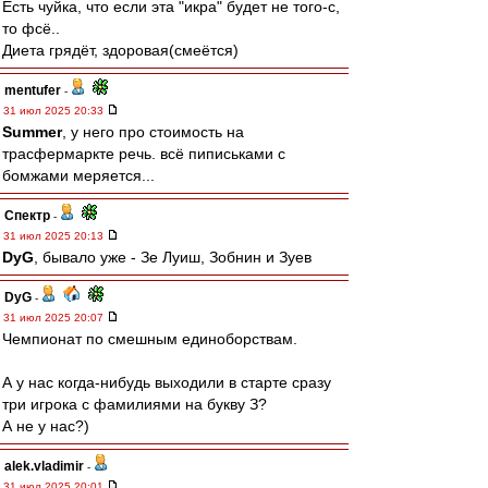
Есть чуйка, что если эта "икра" будет не того-с,
то фсё..
Диета грядёт, здоровая(смеётся)
mentufer
-
31 июл 2025 20:33
Summer
, у него про стоимость на
трасфермаркте речь. всё пиписьками с
бомжами меряется...
Спектр
-
31 июл 2025 20:13
DyG
, бывало уже - Зе Луиш, Зобнин и Зуев
DyG
-
31 июл 2025 20:07
Чемпионат по смешным единоборствам.
А у нас когда-нибудь выходили в старте сразу
три игрока с фамилиями на букву З?
А не у нас?)
alek.vladimir
-
31 июл 2025 20:01