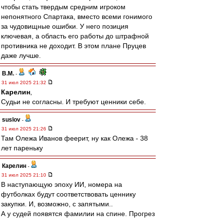
чтобы стать твердым средним игроком
непонятного Спартака, вместо всеми гонимого
за чудовищные ошибки. У него позиция
ключевая, а область его работы до штрафной
противника не доходит. В этом плане Пруцев
даже лучше.
В.М.
-
31 июл 2025 21:32
Карелин
,
Судьи не согласны. И требуют ценники себе.
suslov
-
31 июл 2025 21:26
Там Олежа Иванов феерит, ну как Олежа - 38
лет пареньку
Карелин
-
31 июл 2025 21:10
В наступающую эпоху ИИ, номера на
футболках будут соответствовать ценнику
закупки. И, возможно, с запятыми..
А у судей появятся фамилии на спине. Прогрез