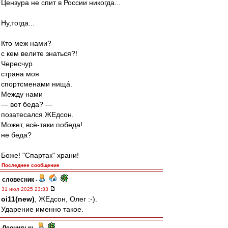
Цензура не спит в России никогда...
Ну,тогда...
Кто меж нами?
с кем велите знаться?!
Чересчур
страна моя
спортсменами нища́.
Между нами
— вот беда? —
позатесался ЖЕдсон.
Может, всё-таки победа!
не беда?
Боже! "Спартак" храни!
Последнее сообщение
словесник
-
31 июл 2025 23:33
oi11(new)
, ЖЕдсон, Олег :-).
Ударение именно такое.