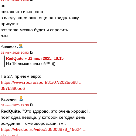
не
щитаю что исчо рано
в следующее окно еще на тридцатачку
прикупят
вот тогда можно будет и спросить
гыы
Summer
-
31 июл 2025 19:53
RedQuite » 31 июл 2025, 19:15
На 18 лямов сильней!!!! )))
На 27, причём евро:
https://www.rbc.ru/sport/31/07/2025/688 ...
357b380ee6
Карелин
-
31 июл 2025 19:30
RedQuite
, "Это здорово, это очень хорошо!",
поёт одна певица, у которой сегодня день
рождения. Тоже здоровский, гм..
https://vkvideo.ru/video335308878_45624 ...
static.net