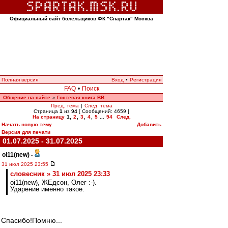
Официальный сайт болельщиков ФК "Спартак" Москва
Полная версия
Вход
•
Регистрация
FAQ
•
Поиск
Общение на сайте
Гостевая книга ВВ
»
Пред. тема
|
След. тема
Страница
1
из
94
[ Сообщений: 4659 ]
На страницу
1
,
2
,
3
,
4
,
5
...
94
След.
Начать новую тему
Добавить
Версия для печати
01.07.2025 - 31.07.2025
oi11(new)
-
31 июл 2025 23:55
словесник » 31 июл 2025 23:33
oi11(new), ЖЕдсон, Олег :-).
Ударение именно такое.
Спасибо!Помню...