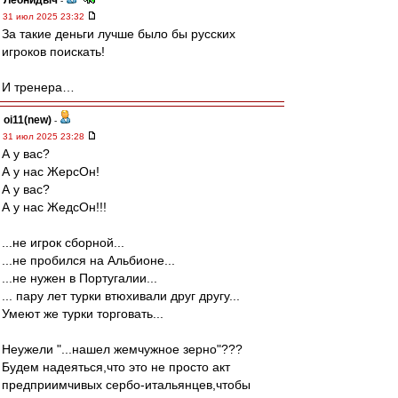
Леонидыч
-
31 июл 2025 23:32
За такие деньги лучше было бы русских
игроков поискать!
И тренера…
oi11(new)
-
31 июл 2025 23:28
А у вас?
А у нас ЖерсОн!
А у вас?
А у нас ЖедсОн!!!
...не игрок сборной...
...не пробился на Альбионе...
...не нужен в Португалии...
... пару лет турки втюхивали друг другу...
Умеют же турки торговать...
Неужели "...нашел жемчужное зерно"???
Будем надеяться,что это не просто акт
предприимчивых сербо-итальянцев,чтобы