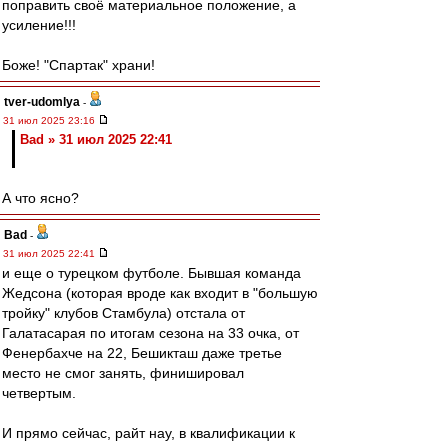
поправить своё материальное положение, а
усиление!!!
Боже! "Спартак" храни!
tver-udomlya
-
31 июл 2025 23:16
Bad » 31 июл 2025 22:41
А что ясно?
Bad
-
31 июл 2025 22:41
и еще о турецком футболе. Бывшая команда
Жедсона (которая вроде как входит в "большую
тройку" клубов Стамбула) отстала от
Галатасарая по итогам сезона на 33 очка, от
Фенербахче на 22, Бешикташ даже третье
место не смог занять, финишировал
четвертым.
И прямо сейчас, райт нау, в квалификации к