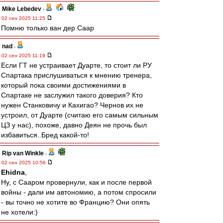
Mike Lebedev
-
02 сен 2025 11:25
Помню только ван дер Саар
nad
-
02 сен 2025 11:19
Если ГТ не устраивает Дуарте, то стоит ли РУ
Спартака прислушиваться к мнению тренера,
который пока своими достижениями в
Спартаке не заслужил такого доверия? Кто
нужен Станковичу и Кахигао? Чернов их не
устроил, от Дуарте (считаю его самым сильным
ЦЗ у нас), похоже, давно Деян не прочь был
избавиться..Бред какой-то!
Rip van Winkle
-
02 сен 2025 10:56
Ehidna
,
Ну, с Сааром провернули, как и после первой
войны - дали им автономию, а потом спросили
- вы точно не хотите во Францию? Они опять
не хотели:)