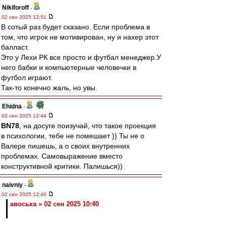
Nikiforoff
-
02 сен 2025 12:51
В сотый раз будет сказано. Если проблема в
том, что игрок не мотивирован, ну и нахер этот
балласт.
Это у Лехи РК все просто и футбал менеджер.У
него бабки и компьютерные человечки в
футбол играют.
Так-то конечно жаль, но увы.
Ehidna
-
02 сен 2025 12:44
BN78
, на досуге поизучай, что такое проекция
в психологии, тебе не помешает )) Ты не о
Валере пишешь, а о своих внутренних
проблемах. Самовыражение вместо
конструктивной критики. Палишься))
naivniy
-
02 сен 2025 12:40
авоська » 02 сен 2025 10:40