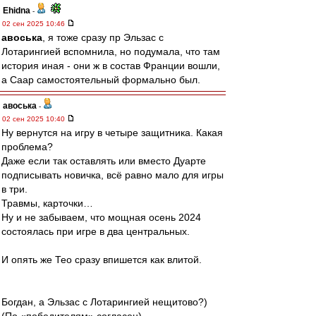
Ehidna
-
02 сен 2025 10:46
авоська
, я тоже сразу пр Эльзас с
Лотарингией вспомнила, но подумала, что там
история иная - они ж в состав Франции вошли,
а Саар самостоятельный формально был.
авоська
-
02 сен 2025 10:40
Ну вернутся на игру в четыре защитника. Какая
проблема?
Даже если так оставлять или вместо Дуарте
подписывать новичка, всё равно мало для игры
в три.
Травмы, карточки…
Ну и не забываем, что мощная осень 2024
состоялась при игре в два центральных.
И опять же Тео сразу впишется как влитой.
Богдан, а Эльзас с Лотарингией нещитово?)