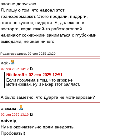
вполне допускаю.
Я, пишу о том, что надоел этот
трансфермаркет. Этого продали, пидорги,
этого не купили, пидорги. Я, далеко не в
восторге, когда какой-то работорговлей
начинают сокнижники заниматься с глубокими
выводами, не зная ничего.
Редактировалось 02 сен 2025 13:20
agk
-
02 сен 2025 13:12
Nikiforoff » 02 сен 2025 12:51
Если проблема в том, что игрок не
мотивирован, ну и нахер этот балласт.
А было заметно, что Дуарте не мотивирован?
авоська
-
02 сен 2025 13:10
naivniy
,
Ну не окончательно прям внедрять.
Пробовать!)