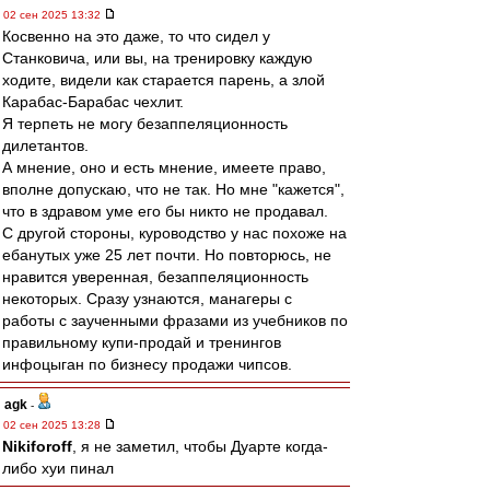
02 сен 2025 13:32
Косвенно на это даже, то что сидел у
Станковича, или вы, на тренировку каждую
ходите, видели как старается парень, а злой
Карабас-Барабас чехлит.
Я терпеть не могу безаппеляционность
дилетантов.
А мнение, оно и есть мнение, имеете право,
вполне допускаю, что не так. Но мне "кажется",
что в здравом уме его бы никто не продавал.
С другой стороны, куроводство у нас похоже на
ебанутых уже 25 лет почти. Но повторюсь, не
нравится уверенная, безаппеляционность
некоторых. Сразу узнаются, манагеры с
работы с заученными фразами из учебников по
правильному купи-продай и тренингов
инфоцыган по бизнесу продажи чипсов.
agk
-
02 сен 2025 13:28
Nikiforoff
, я не заметил, чтобы Дуарте когда-
либо хуи пинал