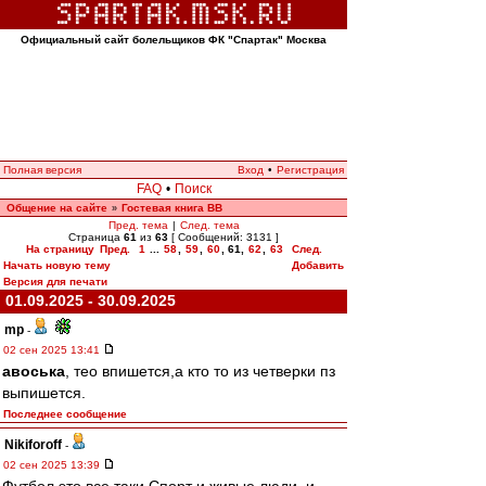
Официальный сайт болельщиков ФК "Спартак" Москва
Полная версия
Вход
•
Регистрация
FAQ
•
Поиск
Общение на сайте
Гостевая книга ВВ
»
Пред. тема
|
След. тема
Страница
61
из
63
[ Сообщений: 3131 ]
На страницу
Пред.
1
...
58
,
59
,
60
,
61
,
62
,
63
След.
Начать новую тему
Добавить
Версия для печати
01.09.2025 - 30.09.2025
mp
-
02 сен 2025 13:41
авоська
, тео впишется,а кто то из четверки пз
выпишется.
Последнее сообщение
Nikiforoff
-
02 сен 2025 13:39