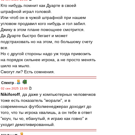
Кто нибудь помнит как Дуарте в своей
штрафной играл головой.
Или чтоб он в чужой штрафной при нашем
угловом продавил кого нибудь и гол забил.
Джику в этом плане помощнее смотрится.
Да Дуарте быстро бегает и может
подстраховать но на этом, по большому счету
все.
Но с другой стороны надо уж тогда привозить
на порядок сильнее игрока, а не просто менять
шило на мыло.
Смогут ли? Есть сомнения.
Спектр
-
02 сен 2025 13:00
Nikiforoff
, да даже у компьютерных человечков
тоже есть показатель "морали", и в
современных футболменеджерах доходит до
того, что ты игрока хвалишь, а он тебе в ответ
"коуч, ты чо, ебанутый, я играю как говно" и
уходит демотивированный.