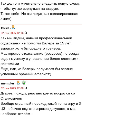
Так долго и мучительно внедрять новую схему,
чтобы тут же вернуться на старую.
Такое себе. Не выглядит, как спланированная
акция)
BN78
-
02 сен 2025 12:16
Как мы видим, навыки профессиональной
содержанки не помогли Валере за 15 лет
вырасти хотя бы среднего тренера.
Мастерское отсасывание (ресурсов) не всегда
ведет к успеху в управлении более сложными
системами.
Еще, кмк, из Валеры получился бы вполне
успешный брачный аферист:)
mentufer
-
02 сен 2025 12:09
Дуарте, походу, реально где-то посрался со
Станковичем
Вообще странный переход какой-то на игру в 3
ЦЗ - обычно под это игроков докупают, а мы,
наоборот, отдаём.