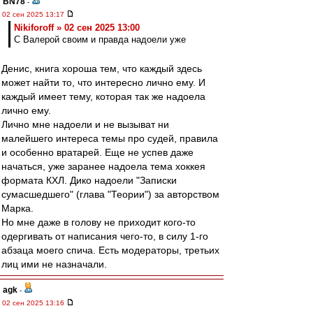
BN78
-
02 сен 2025 13:17
Nikiforoff » 02 сен 2025 13:00
С Валерой своим и правда надоели уже
Денис, книга хороша тем, что каждый здесь
может найти то, что интересно лично ему. И
каждый имеет тему, которая так же надоела
лично ему.
Лично мне надоели и не вызыват ни
малейшего интереса темы про судей, правила
и особенно вратарей. Еще не успев даже
начаться, уже заранее надоела тема хоккея
формата КХЛ. Дико надоели "Записки
сумасшедшего" (глава "Теории") за авторством
Марка.
Но мне даже в голову не приходит кого-то
одергивать от написания чего-то, в силу 1-го
абзаца моего спича. Есть модераторы, третьих
лиц ими не назначали.
agk
-
02 сен 2025 13:16