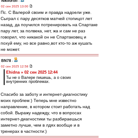
Nikiforoff
-
02 сен 2025 13:00
Пс. С Валерой своим и правда надоели уже.
Сыграл с пару десятков матчей стопицот лет
назад, да поучился потренировать на Спартаке
пару лет, за полвека, нет, жа и сам не раз
говорил, что никакой он не Спартаковец и
похуй ему, но все равно,вот кто-то аж кушать
не может.
BN78
-
02 сен 2025 12:58
Ehidna » 02 сен 2025 12:44
Ты не о Валере пишешь, а о своих
внутренних проблемах.
Спасибо за заботу и интернет-диагностику
моих проблем:) Теперь мне известно
направление, в котором стоит работать над
собой. Выражу надежду, что в вопросах
интернет-диагностики ты разбираешься
заметно лучше, чем в лдях вообще и в
тренерах в частности:)