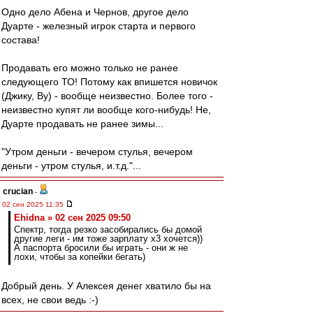
Одно дело Абена и Чернов, другое дело
Дуарте - железный игрок старта и первого
состава!
Продавать его можно только не ранее
следующего ТО! Потому как впишется новичок
(Джику, Ву) - вообще неизвестно. Более того -
неизвестно купят ли вообще кого-нибудь! Не,
Дуарте продавать не ранее зимы...
"Утром деньги - вечером стулья, вечером
деньги - утром стулья, и.т.д."...
crucian
-
02 сен 2025 11:35
Ehidna » 02 сен 2025 09:50
Спектр, тогда резко засобирались бы домой
другие леги - им тоже зарплату х3 хочется))
А паспорта бросили бы играть - они ж не
лохи, чтобы за копейки бегать)
Добрый день. У Алексея денег хватило бы на
всех, не свои ведь :-)