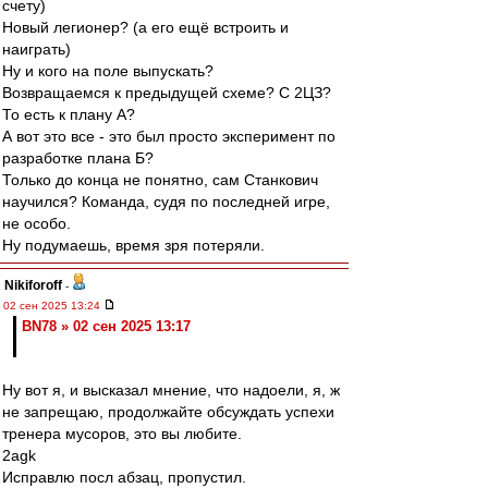
счету)
Новый легионер? (а его ещё встроить и
наиграть)
Ну и кого на поле выпускать?
Возвращаемся к предыдущей схеме? С 2ЦЗ?
То есть к плану А?
А вот это все - это был просто эксперимент по
разработке плана Б?
Только до конца не понятно, сам Станкович
научился? Команда, судя по последней игре,
не особо.
Ну подумаешь, время зря потеряли.
Nikiforoff
-
02 сен 2025 13:24
BN78 » 02 сен 2025 13:17
Ну вот я, и высказал мнение, что надоели, я, ж
не запрещаю, продолжайте обсуждать успехи
тренера мусоров, это вы любите.
2agk
Исправлю посл абзац, пропустил.