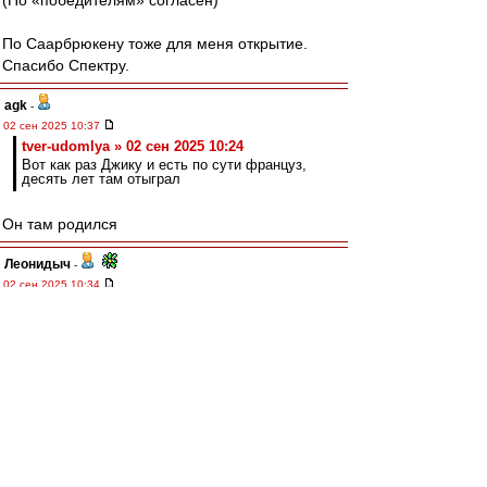
(По «победителям» согласен)
По Саарбрюкену тоже для меня открытие.
Спасибо Спектру.
agk
-
02 сен 2025 10:37
tver-udomlya » 02 сен 2025 10:24
Вот как раз Джику и есть по сути француз,
десять лет там отыграл
Он там родился
Леонидыч
-
02 сен 2025 10:34
Зырянов, будучи крепким профи, неплохо и
сам поигравший в поле, берет ВСЮ
трансферную политику «в свои руки».
Нам бы такого…
А то «не пойми кого берут»/«не пойми зачем
продают».
Allig
-