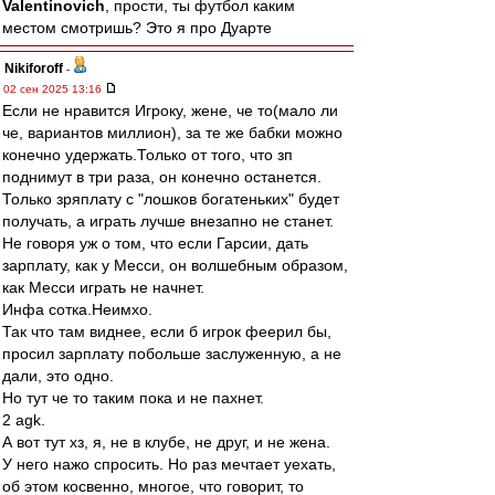
Valentinovich
, прости, ты футбол каким
местом смотришь? Это я про Дуарте
Nikiforoff
-
02 сен 2025 13:16
Если не нравится Игроку, жене, че то(мало ли
че, вариантов миллион), за те же бабки можно
конечно удержать.Только от того, что зп
поднимут в три раза, он конечно останется.
Только зряплату с "лошков богатеньких" будет
получать, а играть лучше внезапно не станет.
Не говоря уж о том, что если Гарсии, дать
зарплату, как у Месси, он волшебным образом,
как Месси играть не начнет.
Инфа сотка.Неимхо.
Так что там виднее, если б игрок феерил бы,
просил зарплату побольше заслуженную, а не
дали, это одно.
Но тут че то таким пока и не пахнет.
2 agk.
А вот тут хз, я, не в клубе, не друг, и не жена.
У него нажо спросить. Но раз мечтает уехать,
об этом косвенно, многое, что говорит, то