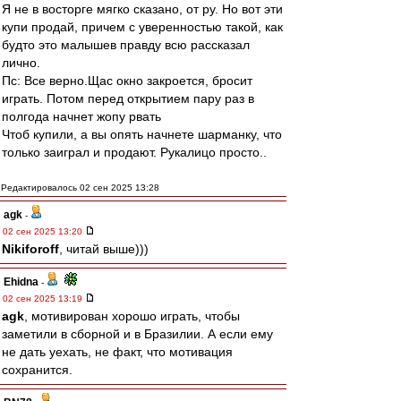
Я не в восторге мягко сказано, от ру. Но вот эти
купи продай, причем с уверенностью такой, как
будто это малышев правду всю рассказал
лично.
Пс: Все верно.Щас окно закроется, бросит
играть. Потом перед открытием пару раз в
полгода начнет жопу рвать
Чтоб купили, а вы опять начнете шарманку, что
только заиграл и продают. Рукалицо просто..
Редактировалось 02 сен 2025 13:28
agk
-
02 сен 2025 13:20
Nikiforoff
, читай выше)))
Ehidna
-
02 сен 2025 13:19
agk
, мотивирован хорошо играть, чтобы
заметили в сборной и в Бразилии. А если ему
не дать уехать, не факт, что мотивация
сохранится.