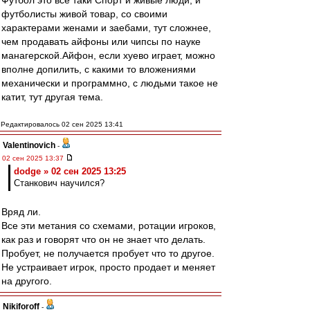
Футбол это все таки Спорт и живые люди, и
футболисты живой товар, со своими
характерами женами и заебами, тут сложнее,
чем продавать айфоны или чипсы по науке
манагерской.Айфон, если хуево играет, можно
вполне допилить, с какими то вложениями
механически и программно, с людьми такое не
катит, тут другая тема.
Редактировалось 02 сен 2025 13:41
Valentinovich
-
02 сен 2025 13:37
dodge » 02 сен 2025 13:25
Станкович научился?
Вряд ли.
Все эти метания со схемами, ротации игроков,
как раз и говорят что он не знает что делать.
Пробует, не получается пробует что то другое.
Не устраивает игрок, просто продает и меняет
на другого.
Nikiforoff
-