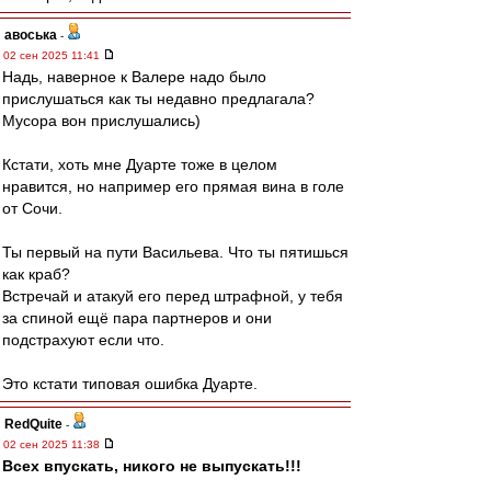
авоська
-
02 сен 2025 11:41
Надь, наверное к Валере надо было
прислушаться как ты недавно предлагала?
Мусора вон прислушались)
Кстати, хоть мне Дуарте тоже в целом
нравится, но например его прямая вина в голе
от Сочи.
Ты первый на пути Васильева. Что ты пятишься
как краб?
Встречай и атакуй его перед штрафной, у тебя
за спиной ещё пара партнеров и они
подстрахуют если что.
Это кстати типовая ошибка Дуарте.
RedQuite
-
02 сен 2025 11:38
Всех впускать, никого не выпускать!!!