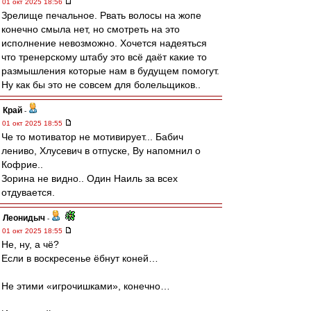
01 окт 2025 18:56
Зрелище печальное. Рвать волосы на жопе
конечно смыла нет, но смотреть на это
исполнение невозможно. Хочется надеяться
что тренерскому штабу это всё даёт какие то
размышления которые нам в будущем помогут.
Ну как бы это не совсем для болельщиков..
Край
-
01 окт 2025 18:55
Че то мотиватор не мотивирует... Бабич
лениво, Хлусевич в отпуске, Ву напомнил о
Кофрие..
Зорина не видно.. Один Наиль за всех
отдувается.
Леонидыч
-
01 окт 2025 18:55
Не, ну, а чё?
Если в воскресенье ёбнут коней…
Не этими «игрочишками», конечно…