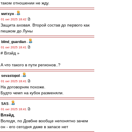
таком отношении не жду.
митхун
-
01 окт 2025 18:42
Защита аховая. Второй состав до первого как
пешком до Луны
blind_guardian
-
01 окт 2025 18:41
# Влэйд »
А что такого в пути регионов..?
sevastopol
-
01 окт 2025 18:41
На договорняк похоже.
Будто чемп на кубок разменяли.
SAS
-
01 окт 2025 18:41
Влэйд
,
Володя, по Довбне вообще непонятно зачем
он - его сегодня даже в запасе нет