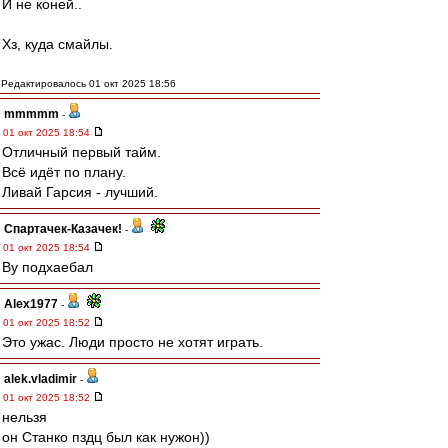
И не коней..
Хз, куда смайлы.
Редактировалось 01 окт 2025 18:56
mmmmm
-
01 окт 2025 18:54
Отличный первый тайм.
Всё идёт по плану.
Ливай Гарсия - лучший.
Спартачек-Казачек!
-
01 окт 2025 18:54
Ву подхаебал
Alex1977
-
01 окт 2025 18:52
Это ужас. Люди просто не хотят играть.
alek.vladimir
-
01 окт 2025 18:52
нельзя
он Станко пздц был как нужон))