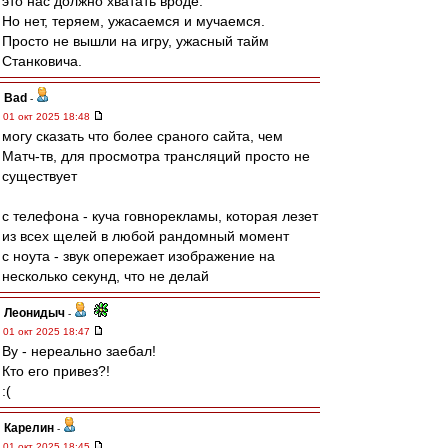
это нас должно хватать вроде.
Но нет, теряем, ужасаемся и мучаемся.
Просто не вышли на игру, ужасный тайм
Станковича.
Bad
-
01 окт 2025 18:48
могу сказать что более сраного сайта, чем
Матч-тв, для просмотра трансляций просто не
существует
с телефона - куча говнорекламы, которая лезет
из всех щелей в любой рандомный момент
с ноута - звук опережает изображение на
несколько секунд, что не делай
Леонидыч
-
01 окт 2025 18:47
Ву - нереально заебал!
Кто его привез?!
:(
Карелин
-
01 окт 2025 18:45