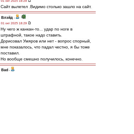
01 окт 2025 18:29
Сайт вылетел .Видимо столько зашло на сайт.
Влэйд
-
01 окт 2025 18:29
Ну чего ж канкан-то... удар по ноге в
штрафной, такое надо ставить.
Дорисовал Умяров или нет - вопрос спорный,
мне показалось, что падал честно, я бы тоже
поставил.
Но вообще смешно получилось, конечно.
Bad
-
01 окт 2025 18:29
Карелин » 01 окт 2025 18:25
# Карелин » 01 окт 2025 18:25
Извините, но женщин в футболе быть не
должнО.
Это ж не пенальти, а канкан какой-то..
в наши ворота такие тоже давали, так что по
правилам