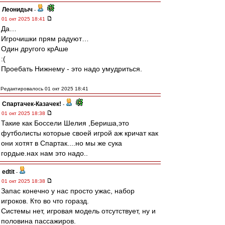
Леонидыч
-
01 окт 2025 18:41
Да…
Игрочишки прям радуют…
Один другого крАше
:(
Проебать Нижнему - это надо умудриться.
Редактировалось 01 окт 2025 18:41
Спартачек-Казачек!
-
01 окт 2025 18:38
Такие как Боссели Шелия ,Бериша,это
футболисты которые своей игрой аж кричат как
они хотят в Спартак....но мы же сука
гордые.нах нам это надо..
edtit
-
01 окт 2025 18:38
Запас конечно у нас просто ужас, набор
игроков. Кто во что горазд.
Системы нет, игровая модель отсутствует, ну и
половина пассажиров.