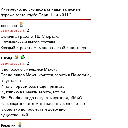
Интересно, во сколько раз наши запасные
дороже всего клуба Пари Нижний Н.?
mmmmm
-
01 окт 2025 18:37
Отличная работа ТШ Спартака.
Оптимальный выбор состава.
Каждый игрок знает маневр - свой и партнёров.
Влэйд
-
01 окт 2025 18:37
К вопросу о сменщике Макси.
После ляпов Макси хочется верить в Помазуна,
а тут такое.
И не в первый раз, надо признать.
В Довбню начинать верить, что ли...
ЗЫ. Вообще надо покупать вратаря, ИМХО.
На конкретно этот матч насрать, конечно, но
глобально вопрос есть и довольно
существенный.
Карелин
-