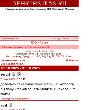
Официальный сайт болельщиков ФК "Спартак" Москва
Полная версия
Вход
•
Регистрация
FAQ
•
Поиск
Общение на сайте
Гостевая книга ВВ
»
Пред. тема
|
След. тема
Страница
70
из
72
[ Сообщений: 3569 ]
На страницу
Пред.
1
...
67
,
68
,
69
,
70
,
71
,
72
След.
Начать новую тему
Добавить
Версия для печати
01.10.2025 - 31.10.2025
recchi
-
01 окт 2025 18:57
довольно печальное пока зрелище. хотелось
бы пару игроков основы увидеть с начала 2-го
тайма.
Последнее сообщение
vald
-