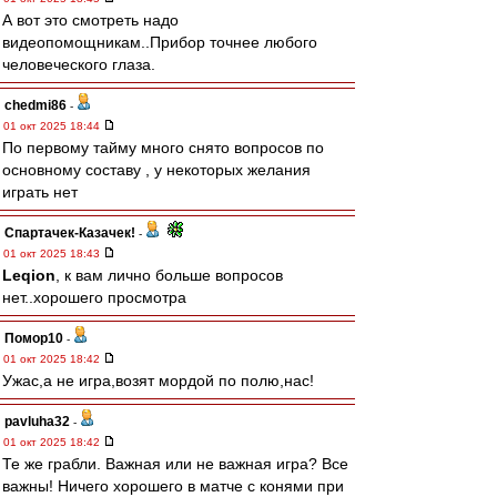
А вот это смотреть надо
видеопомощникам..Прибор точнее любого
человеческого глаза.
chedmi86
-
01 окт 2025 18:44
По первому тайму много снято вопросов по
основному составу , у некоторых желания
играть нет
Спартачек-Казачек!
-
01 окт 2025 18:43
Leqion
, к вам лично больше вопросов
нет..хорошего просмотра
Помор10
-
01 окт 2025 18:42
Ужас,а не игра,возят мордой по полю,нас!
pavluha32
-
01 окт 2025 18:42
Те же грабли. Важная или не важная игра? Все
важны! Ничего хорошего в матче с конями при