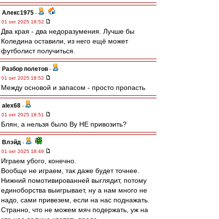
Алекс1975
-
01 окт 2025 18:52
Два края - два недоразумения. Лучше бы
Коледина оставили, из него ещё может
футболист получиться.
Разбор полетов
-
01 окт 2025 18:52
Между основой и запасом - просто пропасть
alex68
-
01 окт 2025 18:51
Блян, а нельзя было Ву НЕ привозить?
Влэйд
-
01 окт 2025 18:49
Играем убого, конечно.
Вообще не играем, так даже будет точнее.
Нижний помотивированней выглядит, потому
единоборства выигрывает, ну а нам много не
надо, сами привезем, если на нас поднажать.
Странно, что не можем мяч подержать, уж на