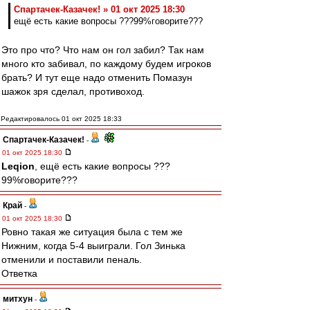
Спартачек-Казачек! » 01 окт 2025 18:30
ещё есть какие вопросы ???99%говорите???
Это про что? Что нам он гол забил? Так нам
много кто забивал, по каждому будем игроков
брать? И тут еще надо отменить Помазун
шажок зря сделал, противоход.
Редактировалось 01 окт 2025 18:33
Спартачек-Казачек!
-
01 окт 2025 18:30
Leqion
, ещё есть какие вопросы ???
99%говорите???
Край
-
01 окт 2025 18:30
Ровно такая же ситуация была с тем же
Нижним, когда 5-4 выиграли. Гол Зинька
отменили и поставили пеналь.
Ответка
митхун
-