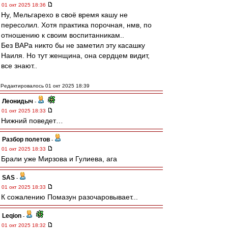
01 окт 2025 18:36
Ну, Мельгарехо в своё время кашу не
пересолил. Хотя практика порочная, нмв, по
отношению к своим воспитанникам..
Без ВАРа никто бы не заметил эту касашку
Наиля. Но тут женщина, она сердцем видит,
все знают..
Редактировалось 01 окт 2025 18:39
Леонидыч
-
01 окт 2025 18:33
Нижний поведет…
Разбор полетов
-
01 окт 2025 18:33
Брали уже Мирзова и Гулиева, ага
SAS
-
01 окт 2025 18:33
К сожалению Помазун разочаровывает...
Leqion
-
01 окт 2025 18:32