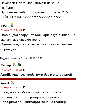
Показали Олега Ивановича в ложе на
трибуне................
Ну неужели тебе не надоело смотреть ЭТУ
ХУЙНЮ У НАС ???????????????????
FTOR
-
31 мар 2012 18:42
Игра ацтой спору нет. Мак, ари, зеув-синхронно
скатились в унылое гавно.
Однако пидора со свистком это не сколько не
оправдывает
Редактировалось 31 мар 2012 18:43
Спектр
-
31 мар 2012 18:41
Ansfil
, главное, чтобы руки были в штрафной
Ansfil
-
31 мар 2012 18:40
а вот, кстати, чё там в правилах насчёт
нахождения тела вратаря в пределах
штрафной при фиксации мяча на границе?