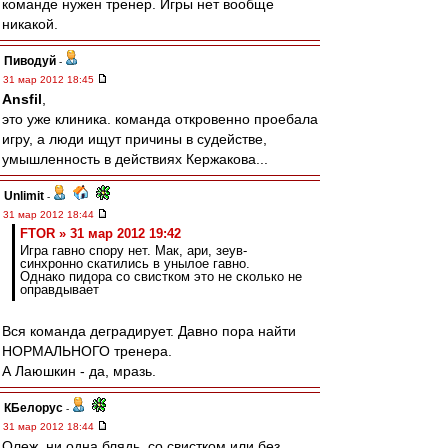
команде нужен тренер. Игры нет вообще
никакой.
Пиводуй
-
31 мар 2012 18:45
Ansfil
,
это уже клиника. команда откровенно проебала
игру, а люди ищут причины в судействе,
умышленность в действиях Кержакова...
Unlimit
-
31 мар 2012 18:44
FTOR » 31 мар 2012 19:42
Игра гавно спору нет. Мак, ари, зеув-
синхронно скатились в унылое гавно.
Однако пидора со свистком это не сколько не
оправдывает
Вся команда деградирует. Давно пора найти
НОРМАЛЬНОГО тренера.
А Лаюшкин - да, мразь.
КБелорус
-
31 мар 2012 18:44
Олеж, ни одна блядь, со свистком или без