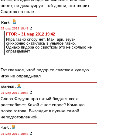
оного, не дезавуирует той дряни, что творит
Спартак на поле.
Kerk
-
31 мар 2012 18:43
FTOR » 31 мар 2012 19:42
Игра гавно спору нет. Мак, ари, зеув-
синхронно скатились в унылое гавно.
Однако пидора со свистком это не сколько не
оправдывает
Тут главное, чтоб пидор со свистком хуевую
игру не оправдывал
Mark66
-
31 мар 2012 18:43
Слова Федуна про пятый бюджет всех
расслабляет. Какой с нас спрос? Команда
плохо готова. Выглядит в пульке самой
неподготовленной.
SAS
-
31 мар 2012 18:43