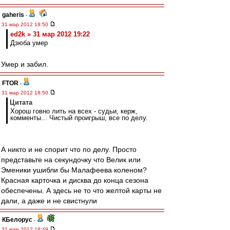
gaheris
-
31 мар 2012 18:50
ed2k » 31 мар 2012 19:22
Дзюба умер
Умер и забил.
FTOR
-
31 мар 2012 18:50
Цитата
Хорош говно лить на всех - судьи, керж,
комменты... Чистый проигрыш, все по делу.
А никто и не спорит что по делу. Просто
представьте на секундочку что Велик или
Эменики ушибли бы Малафеева коленом?
Красная карточка и дисква до конца сезона
обеспечены. А здесь не то что желтой карты не
дали, а даже и не свистнули
КБелорус
-
31 мар 2012 18:49