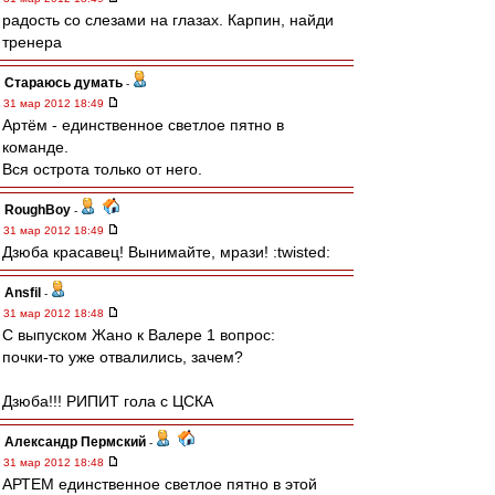
радость со слезами на глазах. Карпин, найди
тренера
Стараюсь думать
-
31 мар 2012 18:49
Артём - единственное светлое пятно в
команде.
Вся острота только от него.
RoughBoy
-
31 мар 2012 18:49
Дзюба красавец! Вынимайте, мрази! :twisted:
Ansfil
-
31 мар 2012 18:48
С выпуском Жано к Валере 1 вопрос:
почки-то уже отвалились, зачем?
Дзюба!!! РИПИТ гола с ЦСКА
Александр Пермский
-
31 мар 2012 18:48
АРТЕМ единственное светлое пятно в этой