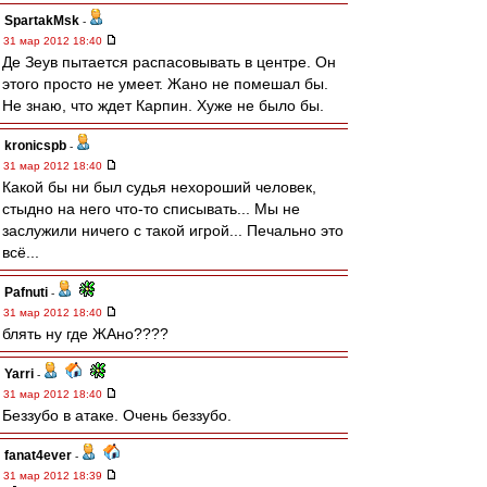
SpartakMsk
-
31 мар 2012 18:40
Де Зеув пытается распасовывать в центре. Он
этого просто не умеет. Жано не помешал бы.
Не знаю, что ждет Карпин. Хуже не было бы.
kronicspb
-
31 мар 2012 18:40
Какой бы ни был судья нехороший человек,
стыдно на него что-то списывать... Мы не
заслужили ничего с такой игрой... Печально это
всё...
Pafnuti
-
31 мар 2012 18:40
блять ну где ЖАно????
Yarri
-
31 мар 2012 18:40
Беззубо в атаке. Очень беззубо.
fanat4ever
-
31 мар 2012 18:39