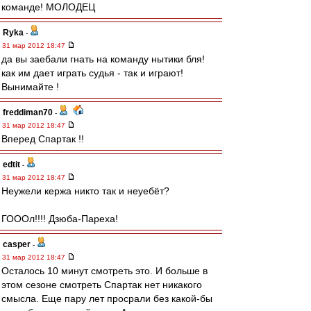
команде! МОЛОДЕЦ
Ryka
-
31 мар 2012 18:47
да вы заебали гнать на команду нытики бля!
как им дает играть судья - так и играют!
Вынимайте !
freddiman70
-
31 мар 2012 18:47
Вперед Спартак !!
edtit
-
31 мар 2012 18:47
Неужели кержа никто так и неуебёт?
ГОООл!!!! Дзюба-Пареха!
casper
-
31 мар 2012 18:47
Осталось 10 минут смотреть это. И больше в
этом сезоне смотреть Спартак нет никакого
смысла. Еще пару лет просрали без какой-бы