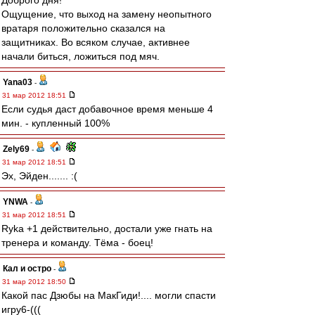
Доброго дня!
Ощущение, что выход на замену неопытного
вратаря положительно сказался на
защитниках. Во всяком случае, активнее
начали биться, ложиться под мяч.
Yana03
-
31 мар 2012 18:51
Если судья даст добавочное время меньше 4
мин. - купленный 100%
Zely69
-
31 мар 2012 18:51
Эх, Эйден....... :(
YNWA
-
31 мар 2012 18:51
Ryka +1 действительно, достали уже гнать на
тренера и команду. Тёма - боец!
Кал и остро
-
31 мар 2012 18:50
Какой пас Дзюбы на МакГиди!.... могли спасти
игру6-(((