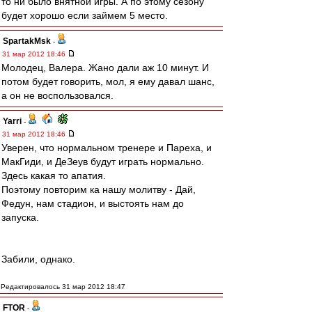
то ни было внятной игры. А по этому сезону
будет хорошо если займем 5 место.
SpartakMsk
-
31 мар 2012 18:46
Молодец, Валера. Жано дали аж 10 минут. И
потом будет говорить, мол, я ему давал шанс,
а он не воспользовался.
Yarri
-
31 мар 2012 18:46
Уверен, что нормальном тренере и Пареха, и
МакГиди, и ДеЗеув будут играть нормально.
Здесь какая то апатия.
Поэтому повторим ка нашу молитву - Дай,
Федун, нам стадион, и выстоять нам до
запуска.
Забили, однако.
Редактировалось 31 мар 2012 18:47
FTOR
-