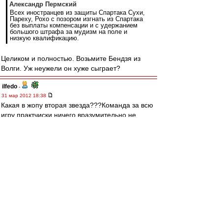
Александр Пермский
Всех иностранцев из защиты Спартака Сухи,
Пареху, Рохо с позором изгнать из Спартака
без выплаты компенсации и с удержанием
большого штрафа за мудизм на поле и
низкую квалификацию.
Целиком и полностью. Возьмите Бендзя из
Волги. Уж неужели он хуже сыграет?
ilfedo
-
31 мар 2012 18:38
Какая в жопу вторая звезда???Команда за всю
игру практчиски ничего вразумительно не
создала-все за счет индивидуального пинания
мяча вперед ...все.
edtit
-
31 мар 2012 18:38
зачем вообще этот бред? зачем эти игры с
бомжами.
Вышли спели гимн и ушли получили 3-0 и хер с
этим зенитом .пусть радуются.
ну или на край няк дублем играть с ними авось