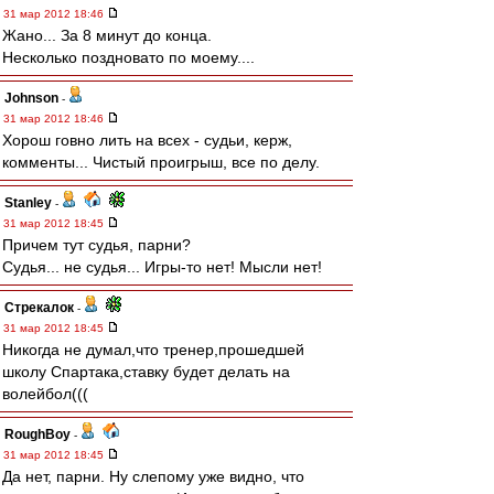
31 мар 2012 18:46
Жано... За 8 минут до конца.
Несколько поздновато по моему....
Johnson
-
31 мар 2012 18:46
Хорош говно лить на всех - судьи, керж,
комменты... Чистый проигрыш, все по делу.
Stanley
-
31 мар 2012 18:45
Причем тут судья, парни?
Судья... не судья... Игры-то нет! Мысли нет!
Стрекалок
-
31 мар 2012 18:45
Никогда не думал,что тренер,прошедшей
школу Спартака,ставку будет делать на
волейбол(((
RoughBoy
-
31 мар 2012 18:45
Да нет, парни. Ну слепому уже видно, что