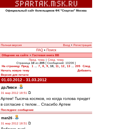
Официальный сайт болельщиков ФК "Спартак" Москва
Полная версия
Вход
•
Регистрация
FAQ
•
Поиск
Общение на сайте
Гостевая книга ВВ
»
Пред. тема
|
След. тема
Страница
10
из
205
[ Сообщений: 10206 ]
На страницу
Пред.
1
...
7
,
8
,
9
,
10
,
11
,
12
,
13
...
205
След.
Начать новую тему
Добавить
Версия для печати
01.03.2012 - 31.03.2012
др.Ливси
-
31 мар 2012 18:51
Артем! Тысяча косяков, но когда голова придет
в согласие с телом... Спасибо Артем
Последнее сообщение
man26
-
31 мар 2012 18:51