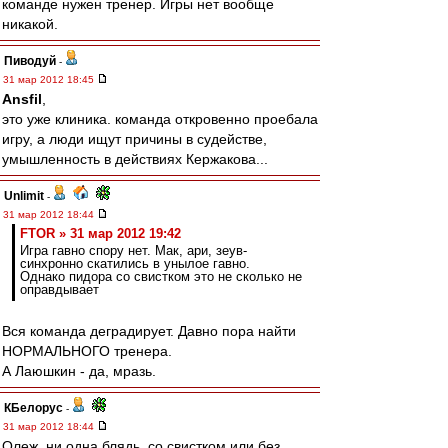
команде нужен тренер. Игры нет вообще
никакой.
Пиводуй
-
31 мар 2012 18:45
Ansfil
,
это уже клиника. команда откровенно проебала
игру, а люди ищут причины в судействе,
умышленность в действиях Кержакова...
Unlimit
-
31 мар 2012 18:44
FTOR » 31 мар 2012 19:42
Игра гавно спору нет. Мак, ари, зеув-
синхронно скатились в унылое гавно.
Однако пидора со свистком это не сколько не
оправдывает
Вся команда деградирует. Давно пора найти
НОРМАЛЬНОГО тренера.
А Лаюшкин - да, мразь.
КБелорус
-
31 мар 2012 18:44
Олеж, ни одна блядь, со свистком или без