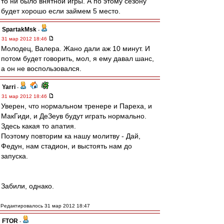
то ни было внятной игры. А по этому сезону
будет хорошо если займем 5 место.
SpartakMsk
-
31 мар 2012 18:46
Молодец, Валера. Жано дали аж 10 минут. И
потом будет говорить, мол, я ему давал шанс,
а он не воспользовался.
Yarri
-
31 мар 2012 18:46
Уверен, что нормальном тренере и Пареха, и
МакГиди, и ДеЗеув будут играть нормально.
Здесь какая то апатия.
Поэтому повторим ка нашу молитву - Дай,
Федун, нам стадион, и выстоять нам до
запуска.
Забили, однако.
Редактировалось 31 мар 2012 18:47
FTOR
-