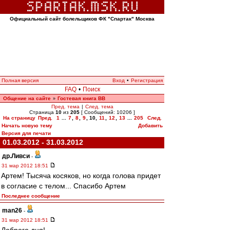
Официальный сайт болельщиков ФК "Спартак" Москва
Полная версия
Вход
•
Регистрация
FAQ
•
Поиск
Общение на сайте
Гостевая книга ВВ
»
Пред. тема
|
След. тема
Страница
10
из
205
[ Сообщений: 10206 ]
На страницу
Пред.
1
...
7
,
8
,
9
,
10
,
11
,
12
,
13
...
205
След.
Начать новую тему
Добавить
Версия для печати
01.03.2012 - 31.03.2012
др.Ливси
-
31 мар 2012 18:51
Артем! Тысяча косяков, но когда голова придет
в согласие с телом... Спасибо Артем
Последнее сообщение
man26
-
31 мар 2012 18:51