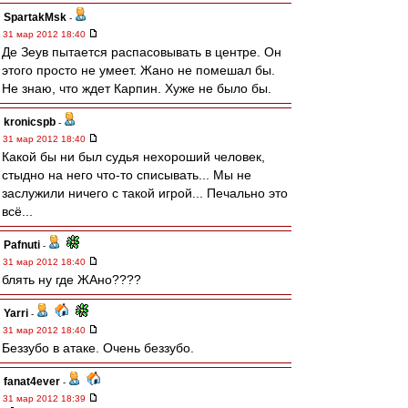
SpartakMsk
-
31 мар 2012 18:40
Де Зеув пытается распасовывать в центре. Он
этого просто не умеет. Жано не помешал бы.
Не знаю, что ждет Карпин. Хуже не было бы.
kronicspb
-
31 мар 2012 18:40
Какой бы ни был судья нехороший человек,
стыдно на него что-то списывать... Мы не
заслужили ничего с такой игрой... Печально это
всё...
Pafnuti
-
31 мар 2012 18:40
блять ну где ЖАно????
Yarri
-
31 мар 2012 18:40
Беззубо в атаке. Очень беззубо.
fanat4ever
-
31 мар 2012 18:39