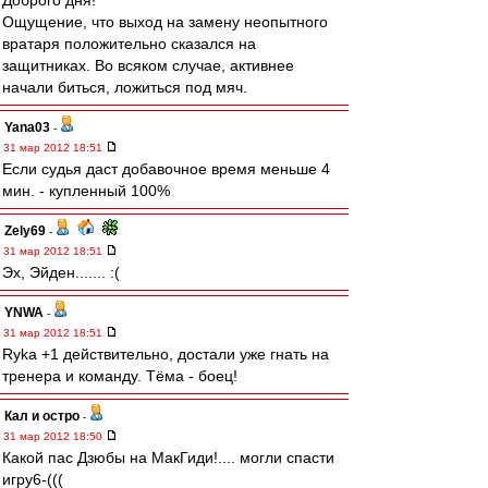
Доброго дня!
Ощущение, что выход на замену неопытного
вратаря положительно сказался на
защитниках. Во всяком случае, активнее
начали биться, ложиться под мяч.
Yana03
-
31 мар 2012 18:51
Если судья даст добавочное время меньше 4
мин. - купленный 100%
Zely69
-
31 мар 2012 18:51
Эх, Эйден....... :(
YNWA
-
31 мар 2012 18:51
Ryka +1 действительно, достали уже гнать на
тренера и команду. Тёма - боец!
Кал и остро
-
31 мар 2012 18:50
Какой пас Дзюбы на МакГиди!.... могли спасти
игру6-(((