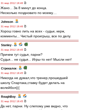
31 мар 2012 18:46
Жано... За 8 минут до конца.
Несколько поздновато по моему....
Johnson
-
31 мар 2012 18:46
Хорош говно лить на всех - судьи, керж,
комменты... Чистый проигрыш, все по делу.
Stanley
-
31 мар 2012 18:45
Причем тут судья, парни?
Судья... не судья... Игры-то нет! Мысли нет!
Стрекалок
-
31 мар 2012 18:45
Никогда не думал,что тренер,прошедшей
школу Спартака,ставку будет делать на
волейбол(((
RoughBoy
-
31 мар 2012 18:45
Да нет, парни. Ну слепому уже видно, что