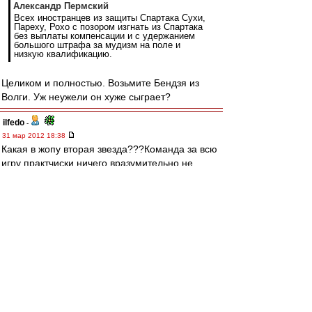
Александр Пермский
Всех иностранцев из защиты Спартака Сухи,
Пареху, Рохо с позором изгнать из Спартака
без выплаты компенсации и с удержанием
большого штрафа за мудизм на поле и
низкую квалификацию.
Целиком и полностью. Возьмите Бендзя из
Волги. Уж неужели он хуже сыграет?
ilfedo
-
31 мар 2012 18:38
Какая в жопу вторая звезда???Команда за всю
игру практчиски ничего вразумительно не
создала-все за счет индивидуального пинания
мяча вперед ...все.
edtit
-
31 мар 2012 18:38
зачем вообще этот бред? зачем эти игры с
бомжами.
Вышли спели гимн и ушли получили 3-0 и хер с
этим зенитом .пусть радуются.
ну или на край няк дублем играть с ними авось