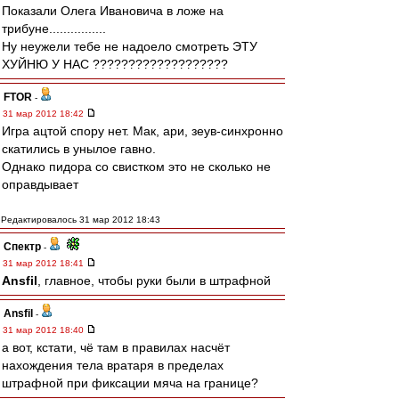
Показали Олега Ивановича в ложе на
трибуне................
Ну неужели тебе не надоело смотреть ЭТУ
ХУЙНЮ У НАС ???????????????????
FTOR
-
31 мар 2012 18:42
Игра ацтой спору нет. Мак, ари, зеув-синхронно
скатились в унылое гавно.
Однако пидора со свистком это не сколько не
оправдывает
Редактировалось 31 мар 2012 18:43
Спектр
-
31 мар 2012 18:41
Ansfil
, главное, чтобы руки были в штрафной
Ansfil
-
31 мар 2012 18:40
а вот, кстати, чё там в правилах насчёт
нахождения тела вратаря в пределах
штрафной при фиксации мяча на границе?