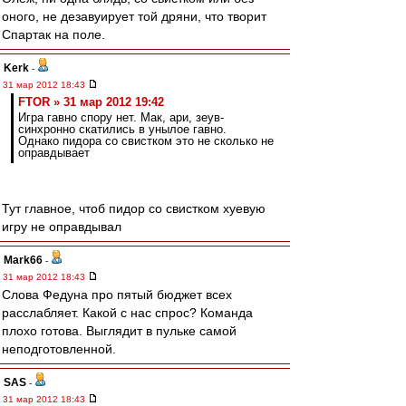
оного, не дезавуирует той дряни, что творит
Спартак на поле.
Kerk
-
31 мар 2012 18:43
FTOR » 31 мар 2012 19:42
Игра гавно спору нет. Мак, ари, зеув-
синхронно скатились в унылое гавно.
Однако пидора со свистком это не сколько не
оправдывает
Тут главное, чтоб пидор со свистком хуевую
игру не оправдывал
Mark66
-
31 мар 2012 18:43
Слова Федуна про пятый бюджет всех
расслабляет. Какой с нас спрос? Команда
плохо готова. Выглядит в пульке самой
неподготовленной.
SAS
-
31 мар 2012 18:43