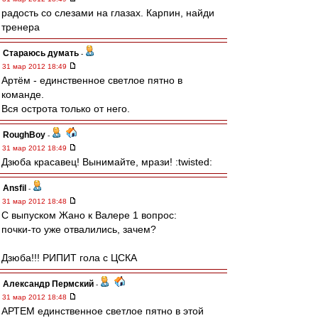
радость со слезами на глазах. Карпин, найди
тренера
Стараюсь думать
-
31 мар 2012 18:49
Артём - единственное светлое пятно в
команде.
Вся острота только от него.
RoughBoy
-
31 мар 2012 18:49
Дзюба красавец! Вынимайте, мрази! :twisted:
Ansfil
-
31 мар 2012 18:48
С выпуском Жано к Валере 1 вопрос:
почки-то уже отвалились, зачем?
Дзюба!!! РИПИТ гола с ЦСКА
Александр Пермский
-
31 мар 2012 18:48
АРТЕМ единственное светлое пятно в этой