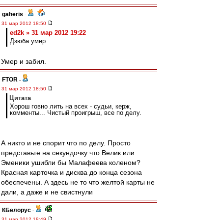
gaheris
-
31 мар 2012 18:50
ed2k » 31 мар 2012 19:22
Дзюба умер
Умер и забил.
FTOR
-
31 мар 2012 18:50
Цитата
Хорош говно лить на всех - судьи, керж,
комменты... Чистый проигрыш, все по делу.
А никто и не спорит что по делу. Просто
представьте на секундочку что Велик или
Эменики ушибли бы Малафеева коленом?
Красная карточка и дисква до конца сезона
обеспечены. А здесь не то что желтой карты не
дали, а даже и не свистнули
КБелорус
-
31 мар 2012 18:49