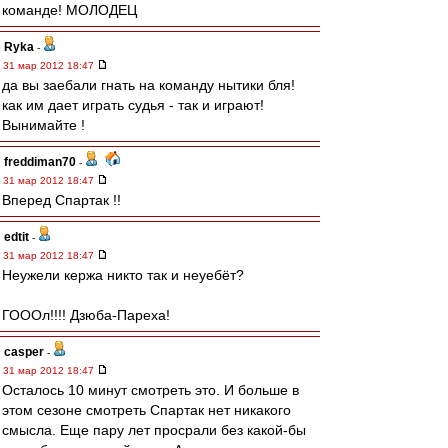
команде! МОЛОДЕЦ
Ryka
-
31 мар 2012 18:47
да вы заебали гнать на команду нытики бля!
как им дает играть судья - так и играют!
Вынимайте !
freddiman70
-
31 мар 2012 18:47
Вперед Спартак !!
edtit
-
31 мар 2012 18:47
Неужели кержа никто так и неуебёт?
ГОООл!!!! Дзюба-Пареха!
casper
-
31 мар 2012 18:47
Осталось 10 минут смотреть это. И больше в
этом сезоне смотреть Спартак нет никакого
смысла. Еще пару лет просрали без какой-бы