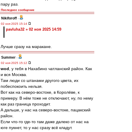
пару раз.
Последнее сообщение
Nikiforoff
-
02 ноя 2025 15:14
pavluha32 » 02 ноя 2025 14:59
Лучше сразу на маракане.
Summer
-
02 ноя 2025 15:12
wod
, у тебя в Нахабино чатланский район. Как
и вся Москва.
Там люди со штанами другого цвета, их
побеспокоить нельзя.
Вот как на северо-востоке, в Королёве, к
примеру. В нём тоже не отключают, ну, по нему
как раз граница проходит.
А дальше, у нас на северо-востоке, пацакский
район.
Если что-то где-то там даже далеко от нас на
юге пукнет, то у нас сразу всё кладут.