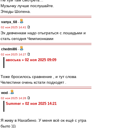
Не хуй там смотреть…
Музычку лучше послушайте.
Этюды Шопена.
vanya_68
-
02 ноя 2025 14:41
Эх девченкам надо отыграться с лошадьми и
стать сегодня Чемпионками
chedmi86
-
02 ноя 2025 14:27
авоська » 02 ноя 2025 09:09
Тоже бросилось сравнение , и тут слова
Челестини очень кстати подходят .
wod
-
02 ноя 2025 14:26
Summer » 02 ноя 2025 14:21
Я живу в Нахабино. У меня всё ок ещё с утра
было )))