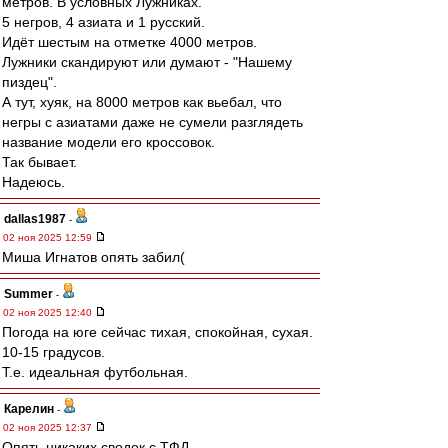
метров. В условных Лужниках.
5 негров, 4 азиата и 1 русский.
Идёт шестым на отметке 4000 метров.
Лужники скандируют или думают - "Нашему
пиздец".
А тут, хуяк, на 8000 метров как вьебал, что
негры с азиатами даже не сумели разглядеть
название модели его кроссовок.
Так бывает.
Надеюсь.
dallas1987
-
02 ноя 2025 12:59
Миша Игнатов опять забил(
Summer
-
02 ноя 2025 12:40
Погода на юге сейчас тихая, спокойная, сухая.
10-15 градусов.
Т.е. идеальная футбольная.
Карелин
-
02 ноя 2025 12:37
Опять никаких сводок с ТФД.