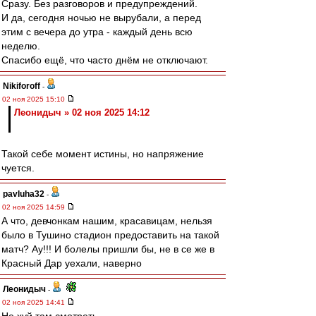
Сразу. Без разговоров и предупреждений.
И да, сегодня ночью не вырубали, а перед
этим с вечера до утра - каждый день всю
неделю.
Спасибо ещё, что часто днём не отключают.
Nikiforoff
-
02 ноя 2025 15:10
Леонидыч » 02 ноя 2025 14:12
Такой себе момент истины, но напряжение
чуется.
pavluha32
-
02 ноя 2025 14:59
А что, девчонкам нашим, красавицам, нельзя
было в Тушино стадион предоставить на такой
матч? Ау!!! И болелы пришли бы, не в се же в
Красный Дар уехали, наверно
Леонидыч
-
02 ноя 2025 14:41