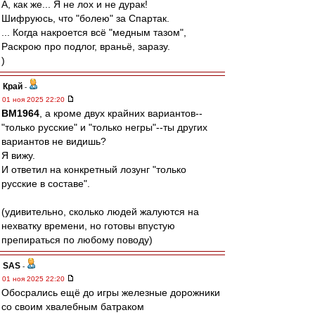
А, как же... Я не лох и не дурак!
Шифруюсь, что "болею" за Спартак.
... Когда накроется всё "медным тазом",
Раскрою про подлог, враньё, заразу.
)
Край
-
01 ноя 2025 22:20
BM1964
, а кроме двух крайних вариантов--
"только русские" и "только негры"--ты других
вариантов не видишь?
Я вижу.
И ответил на конкретный лозунг "только
русские в составе".
(удивительно, сколько людей жалуются на
нехватку времени, но готовы впустую
препираться по любому поводу)
SAS
-
01 ноя 2025 22:20
Обосрались ещё до игры железные дорожники
со своим хвалебным батраком