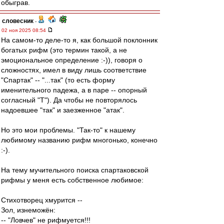
обыграв.
словесник
-
02 ноя 2025 08:54
На самом-то деле-то я, как большой поклонник
богатых рифм (это термин такой, а не
эмоциональное определение :-)), говоря о
сложностях, имел в виду лишь соответствие
"Спартак" -- "...так" (то есть форму
именительного падежа, а в паре -- опорный
согласный "Т"). Да чтобы не повторялось
надоевшее "так" и заезженное "атак".
Но это мои проблемы. "Так-то" к нашему
любимому названию рифм многонько, конечно
:-).
На тему мучительного поиска спартаковской
рифмы у меня есть собственное любимое:
Стихотворец хмурится --
Зол, изнеможён:
-- "Ловчев" не рифмуется!!!