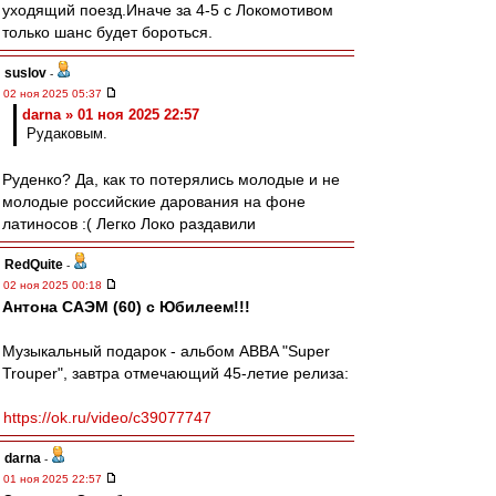
уходящий поезд.Иначе за 4-5 с Локомотивом
только шанс будет бороться.
suslov
-
02 ноя 2025 05:37
darna » 01 ноя 2025 22:57
Рудаковым.
Руденко? Да, как то потерялись молодые и не
молодые российские дарования на фоне
латиносов :( Легко Локо раздавили
RedQuite
-
02 ноя 2025 00:18
Антона САЭМ (60) с Юбилеем!!!
Музыкальный подарок - альбом ABBA "Super
Trouper", завтра отмечающий 45-летие релиза:
https://ok.ru/video/c39077747
darna
-
01 ноя 2025 22:57