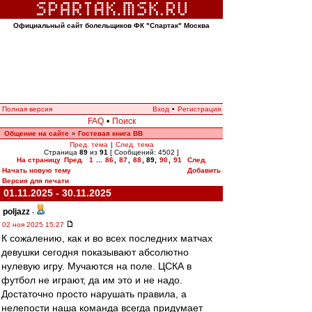
Официальный сайт болельщиков ФК "Спартак" Москва
Полная версия
Вход
•
Регистрация
FAQ
•
Поиск
Общение на сайте
Гостевая книга ВВ
»
Пред. тема
|
След. тема
Страница
89
из
91
[ Сообщений: 4502 ]
На страницу
Пред.
1
...
86
,
87
,
88
,
89
,
90
,
91
След.
Начать новую тему
Добавить
Версия для печати
01.11.2025 - 30.11.2025
poljazz
-
02 ноя 2025 15:27
К сожалению, как и во всех последних матчах
девушки сегодня показывают абсолютно
нулевую игру. Мучаются на поле. ЦСКА в
футбол не играют, да им это и не надо.
Достаточно просто нарушать правила, а
нелепости наша команда всегда придумает