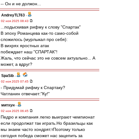
-- Он и не должон...
AndreyTLT63
-
02 ноя 2025 08:43
...подыскивая рифму к слову "Спартак"
В эпоху Романцева как-то само-собой
сложилось (мурлыкал про себя):
В вихрях яростных атак
побеждает наш "СПАРТАК"!
Жаль, что сейчас это не совсем актуально... А
может, а вдруг?
SpaSib
-
02 ноя 2025 07:45
- Придумай рифму к Спартаку?
Чатланин отвечает:"Ку!"
митхун
-
02 ноя 2025 06:45
Педро и компания легко выиграют чемпионат
если продолжат так играть.Но бразильцы как
мы знаем часто хондрят.тПоэтому только
сегодня победа сможет нас зацепить за