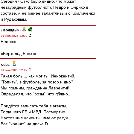
Сегодня чОтко было видно, что может
незаурядный футболист с Педро и Энрико в
составе, и не менее талантливый с Комличенко
и Рудаковым.
Леонидыч
-
01 ноя 2025 22:33
Неплохо…
«Бертольд Брехт»…
cuba
-
01 ноя 2025 22:22
Такая боль..., как мог ты, Иннокентий,
"Топить", в футболе, за позор и дно?
Мы помним, гражданин Лаврентий,
Определял, что "розы", что г@вно...
Придётся записать тебя в агенты,
Тогдашего ГБ и МВД. Посмертно.
Настоящие клиенты, имеют разум,
Всё "хранят" на диске D...