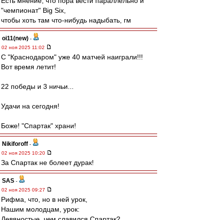
Есть мнение, что пора вести параллельно и
"чемпионат" Big Six,
чтобы хоть там что-нибудь надыбать, гм
oi11(new)
-
02 ноя 2025 11:02
С "Краснодаром" уже 40 матчей наиграли!!!
Вот время летит!
22 победы и 3 ничьи...
Удачи на сегодня!
Боже! "Спартак" храни!
Nikiforoff
-
02 ноя 2025 10:20
За Спартак не болеет дурак!
SAS
-
02 ноя 2025 09:27
Рифма, что, но в ней урок,
Нашим молодцам, урок:
Девяностые, чем славился Спартак?