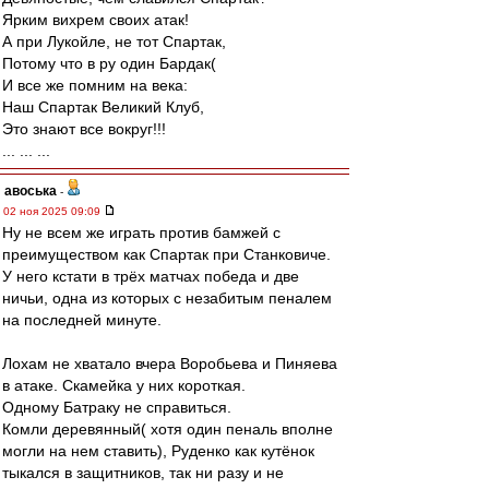
Ярким вихрем своих атак!
А при Лукойле, не тот Спартак,
Потому что в ру один Бардак(
И все же помним на века:
Наш Спартак Великий Клуб,
Это знают все вокруг!!!
... ... ...
авоська
-
02 ноя 2025 09:09
Ну не всем же играть против бамжей с
преимуществом как Спартак при Станковиче.
У него кстати в трёх матчах победа и две
ничьи, одна из которых с незабитым пеналем
на последней минуте.
Лохам не хватало вчера Воробьева и Пиняева
в атаке. Скамейка у них короткая.
Одному Батраку не справиться.
Комли деревянный( хотя один пеналь вполне
могли на нем ставить), Руденко как кутёнок
тыкался в защитников, так ни разу и не