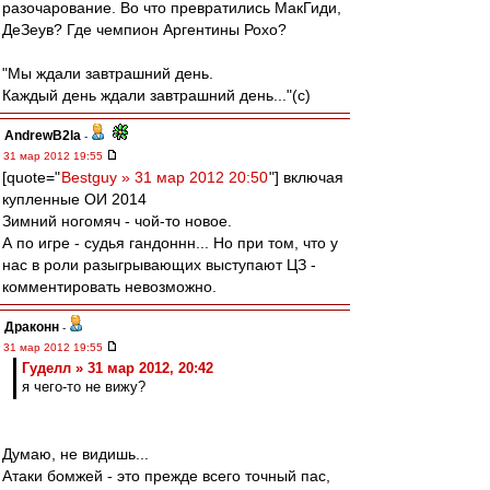
разочарование. Во что превратились МакГиди,
ДеЗеув? Где чемпион Аргентины Рохо?
"Мы ждали завтрашний день.
Каждый день ждали завтрашний день..."(с)
AndrewB2la
-
31 мар 2012 19:55
[quote="
Bestguy » 31 мар 2012 20:50
"] включая
купленные ОИ 2014
Зимний ногомяч - чой-то новое.
А по игре - судья гандоннн... Но при том, что у
нас в роли разыгрывающих выступают ЦЗ -
комментировать невозможно.
Драконн
-
31 мар 2012 19:55
Гуделл » 31 мар 2012, 20:42
я чего-то не вижу?
Думаю, не видишь...
Атаки бомжей - это прежде всего точный пас,