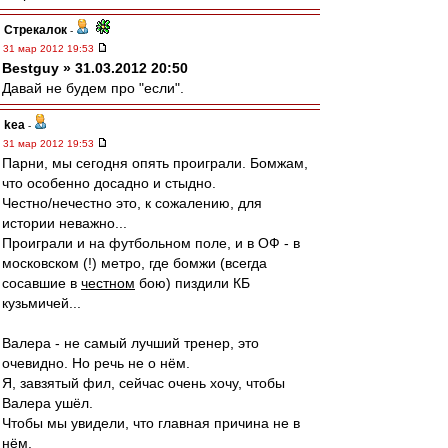
Стрекалок
-
31 мар 2012 19:53
Bestguy » 31.03.2012 20:50
Давай не будем про "если".
kea
-
31 мар 2012 19:53
Парни, мы сегодня опять проиграли. Бомжам,
что особенно досадно и стыдно.
Честно/нечестно это, к сожалению, для
истории неважно...
Проиграли и на футбольном поле, и в ОФ - в
московском (!) метро, где бомжи (всегда
сосавшие в
честном
бою) пиздили КБ
кузьмичей...
Валера - не самый лучший тренер, это
очевидно. Но речь не о нём.
Я, завзятый фил, сейчас очень хочу, чтобы
Валера ушёл.
Чтобы мы увидели, что главная причина не в
нём.