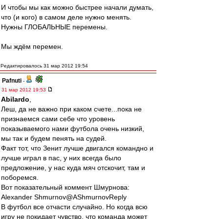
И чтобы мы как можно быстрее начали думать,
что (и кого) в самом деле нужно менять.
Нужны ГЛОБАЛЬНЫЕ перемены.
Мы ждём перемен.
Редактировалось 31 мар 2012 19:54
Pafnuti
-
31 мар 2012 19:53
Abilardo
,
Леш, да не важно при каком счете...пока не
признаемся сами себе что уровень
показываемого нами футбола очень низкий,
мы так и будем пенять на судей.
Факт тот, что Зенит лучше двигался командно и
лучше играл в пас, у них всегда было
предложение, у нас куда мяч отскочит, там и
поборемся.
Вот показательный коммент Шмурнова:
Alexander Shmurnov‏@AShmurnovReply
В футбол все отчасти случайно. Но когда всю
игру не покидает чувство, что команда может