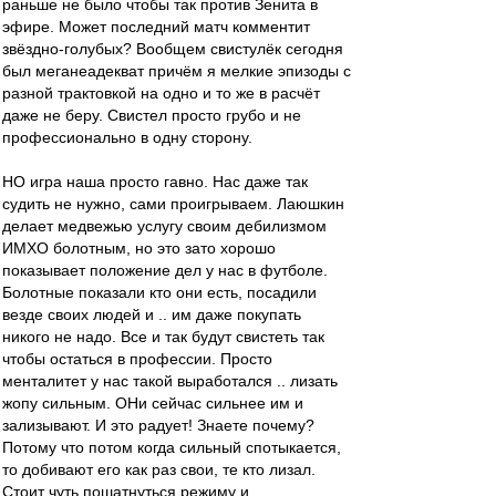
раньше не было чтобы так против Зенита в
эфире. Может последний матч комментит
звёздно-голубых? Вообщем свистулёк сегодня
был меганеадекват причём я мелкие эпизоды с
разной трактовкой на одно и то же в расчёт
даже не беру. Свистел просто грубо и не
профессионально в одну сторону.
НО игра наша просто гавно. Нас даже так
судить не нужно, сами проигрываем. Лаюшкин
делает медвежью услугу своим дебилизмом
ИМХО болотным, но это зато хорошо
показывает положение дел у нас в футболе.
Болотные показали кто они есть, посадили
везде своих людей и .. им даже покупать
никого не надо. Все и так будут свистеть так
чтобы остаться в профессии. Просто
менталитет у нас такой выработался .. лизать
жопу сильным. ОНи сейчас сильнее им и
зализывают. И это радует! Знаете почему?
Потому что потом когда сильный спотыкается,
то добивают его как раз свои, те кто лизал.
Стоит чуть пошатнуться режиму и ..