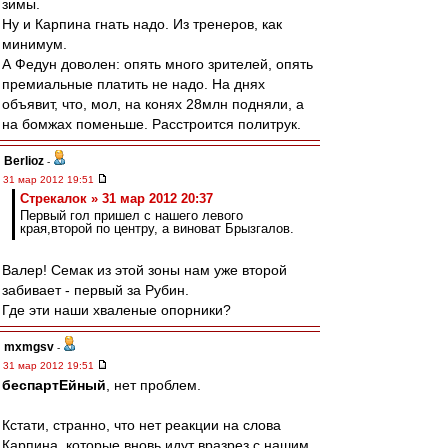
зимы.
Ну и Карпина гнать надо. Из тренеров, как
минимум.
А Федун доволен: опять много зрителей, опять
премиальные платить не надо. На днях
объявит, что, мол, на конях 28млн подняли, а
на бомжах поменьше. Расстроится политрук.
Berlioz
-
31 мар 2012 19:51
Стрекалок » 31 мар 2012 20:37
Первый гол пришел с нашего левого
края,второй по центру, а виноват Брызгалов.
Валер! Семак из этой зоны нам уже второй
забивает - первый за Рубин.
Где эти наши хваленые опорники?
mxmgsv
-
31 мар 2012 19:51
беспартЕйный
, нет проблем.
Кстати, странно, что нет реакции на слова
Карпина, которые вновь идут вразрез с нашим