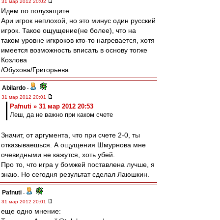
31 мар 2012 20:02
Идем по полузащите
Ари игрок неплохой, но это минус один русский
игрок. Такое ощущение(не более), что на
таком уровне игкроков кто-то нагревается, хотя
имеется возможность вписать в основу тогже
Козлова
/Обухова/Григорьева
Abilardo
-
31 мар 2012 20:01
Pafnuti » 31 мар 2012 20:53
Леш, да не важно при каком счете
Значит, от аргумента, что при счете 2-0, ты
отказываешься. А ощущения Шмурнова мне
очевидными не кажутся, хоть убей.
Про то, что игра у бомжей поставлена лучше, я
знаю. Но сегодня результат сделал Лаюшкин.
Pafnuti
-
31 мар 2012 20:01
еще одно мнение: