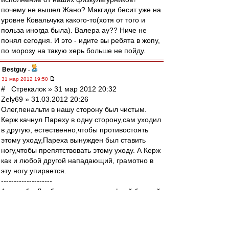
почему не вышел Жано? Макгиди бесит уже на
уровне Ковальчука какого-то(хотя от того и
польза иногда была). Валера ау?? Ниче не
понял сегодня. И это - идите вы ребята в жопу,
по морозу на такую херь больше не пойду.
Bestguy
-
31 мар 2012 19:50
# Стрекалок » 31 мар 2012 20:32
Zely69 » 31.03.2012 20:26
Олег,пенальти в нашу сторону был чистым.
Керж качнул Пареху в одну сторону,сам уходил
в другую, естественно,чтобы противостоять
этому уходу,Пареха вынужден был ставить
ногу,чтобы препятствовать этому уходу. А Керж
как и любой другой нападающий, грамотно в
эту ногу упирается.
--------------------
А если бы Дзюба так упал втштрафной бомжей,
дали бы пенальти? Нет. А особо "объективные"
болельщики здесь бы написали, что Артему
"нужно доигрывать эпизод до конца, а не