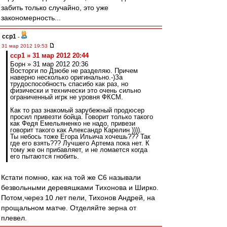
забить только случайно, это уже
закономерность...
ccp1
-
31 мар 2012 19:53
ccp1 » 31 мар 2012 20:44
Борн » 31 мар 2012 20:36
Восторги по Дзюбе не разделяю. Причем
наверно несколько оригинально.-)За
трудоспособность спасибо как раз, но
физически и технически это очень сильно
ограниченный игрк не уровня ФКСМ.
Как то раз знакомый зарубежный продюсер
просил привезти бойца. Говорит только такого
как Федя Емельяненко не надо, привези
говорит такого как Александр Карелин )))).
Ты небось тоже Егора Ильича хочешь??? Так
где его взять??? Лучшего Артема пока нет. К
тому же он прибавляет, и не ломается когда
его пытаются гнобить.
Кстати помню, как на той же С6 называли
безвольными деревяшками Тихонова и Ширко.
Потом,через 10 лет пели, Тихонов Андрей, на
прощальном матче. Отделяйте зерна от
плевел.