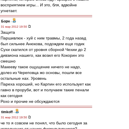
восприятием игры... И это, бля, вдвойне
угнетает.
Борн
-
31 мар 2012 19:50
Защита
Паршивлюк - хуй с ним травмы, 2 года назад
был сильнее Анюкова, подождем еще годик
Сухи скатился от уровня сборной Чехии до 2
дивзиона нашего, как возил его Кокорин это
смешно
Макееву такое ощущение ничего не надо,
долез из Череповца жо основы, пошли все
остальные нах. Уровень
Пареха хороший, но Карпин его использует как
гавно в проруби, вот и получаем такие пенали
как сегодня
Рохо и прочие не обсуждаются
timkoff
-
31 мар 2012 19:50
че то я совсем не понял, что было сегодня за
исполнение от наших физкультурников?