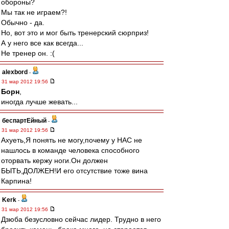
обороны?
Мы так не играем?!
Обычно - да.
Но, вот это и мог быть тренерский сюрприз!
А у него все как всегда...
Не тренер он. :(
alexbord
-
31 мар 2012 19:56
Борн
,
иногда лучше жевать...
беспартЕйный
-
31 мар 2012 19:56
Ахуеть,Я понять не могу,почему у НАС не
нашлось в команде человека способного
оторвать кержу ноги.Он должен
БЫТЬ,ДОЛЖЕН!И его отсутствие тоже вина
Карпина!
Kerk
-
31 мар 2012 19:56
Дзюба безусловно сейчас лидер. Трудно в него