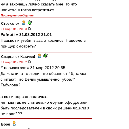
ну а захочешь лично сказать мне, то что
написал я готов встретиться
Последнее сообщение
Стрекалок
-
31 мар 2012 20:03
Pafnuti » 31.03.2012 21:01
Паш,вот и утебя глаза открылись. Надоело в
прищур смотреть?
Спартачек-Казачек!
-
31 мар 2012 20:02
# новичок хзк » 31 мар 2012 20:55
Да кстати, а те люди, что обвиняют 4б, также
считают, что Велик умышленно "убрал"
Габулова?
а вот и первая ласточка..
нет мы так не считаем,но ебучий рфс должен
быть последователен в своих решениях..или я
не прав???
Борн
-