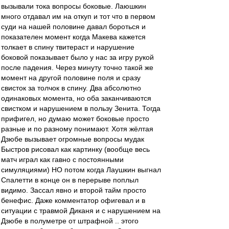
вызывали тока вопросы боковые. Лаюшкин
много отдавал им на откуп и тот что в первом
суди на нашей половине давал бороться и
показателен момент когда Макева кажется
толкает в спину твитераст и нарушение
боковой показывает было у нас за игру рукой
после падения. Через минуту точно такой же
момент на другой половине поля и сразу
свисток за толчок в спину. Два абсолютно
одинаковых момента, но оба заканчиваются
свистком и нарушением в пользу Зенита. Тогда
прифигел, но думаю может боковые просто
разные и по разному понимают. Хотя жёлтая
Дзюбе вызывает огромные вопросы мудак
Быстров рисовал как картинку (вообще весь
матч играл как гавно с постоянными
симуляциями) НО потом когда Лаушкин выгнал
Спалетти в конце он в перерыве поплыл
видимо. Зассал явно и второй тайм просто
бенефис. Даже комментатор офигевал и в
ситуации с травмой Диканя и с нарушением на
Дзюбе в полуметре от штрафной .. этого