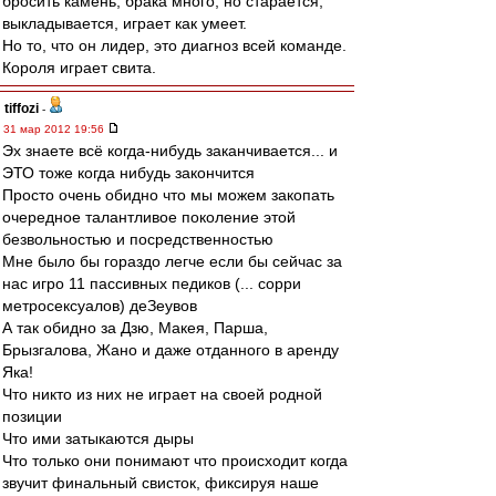
бросить камень, брака много, но старается,
выкладывается, играет как умеет.
Но то, что он лидер, это диагноз всей команде.
Короля играет свита.
tiffozi
-
31 мар 2012 19:56
Эх знаете всё когда-нибудь заканчивается... и
ЭТО тоже когда нибудь закончится
Просто очень обидно что мы можем закопать
очередное талантливое поколение этой
безвольностью и посредственностью
Мне было бы гораздо легче если бы сейчас за
нас игро 11 пассивных педиков (... сорри
метросексуалов) деЗеувов
А так обидно за Дзю, Макея, Парша,
Брызгалова, Жано и даже отданного в аренду
Яка!
Что никто из них не играет на своей родной
позиции
Что ими затыкаются дыры
Что только они понимают что происходит когда
звучит финальный свисток, фиксируя наше