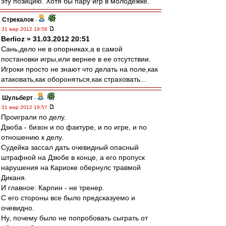
эту позицию. Хотя бы пару игр в молодежке.
Стрекалок
-
31 мар 2012 19:58
Berlioz » 31.03.2012 20:51
Сань,дело не в опорниках,а в самой
постановки игры,или вернее в ее отсутствии.
Игроки просто не знают что делать на поле,как
атаковать,как обороняться,как страховать...
Шульберт
-
31 мар 2012 19:57
Проиграли по делу.
Дзюба - бизон и по фактуре, и по игре, и по
отношению к делу.
Судейка зассал дать очевидный опасный
штрафной на Дзюбе в конце, а его пропуск
нарушения на Кариоке обернулс травмой
Диканя.
И главное: Карпин - не тренер.
С его стороны все было предсказуемо и
очевидно.
Ну, почему было не попробовать сыграть от