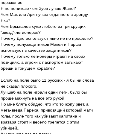
поражение
Я не понимаю чем Зуев лучше Жано?
Чем Мак или Ари лучше отданного в аренду
Яка?
Чем Брызгалов хуже любого из три срущих
"звезд"-легионеров?
Почему Дзю используют явно не по профилю?
Почему полузащитников Макея и Парша
используют в качестве защитников?
Почему только легионеры играют на своих
позициях, а игроки с паспортом затыкают
бреши в тонущем корабле?
Еслиб на поле было 11 русских - я бы ни слова
не сказал плохого.
Лучшеб на поле играли одни леги. было бы
проще махнуть на все это рукой
Но мне блять обидно, что кто то жопу рвет, а
мега-зведа Пареха, привозящий который матч
голы, после того как убивают капитана и
вратаря стоит и весело трепется с этим
убийцей...