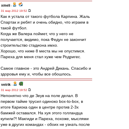
xmeli
-
31 мар 2012 19:52
Как я устала от такого футбола Карпина. Жаль
Спартак и ребят и очень обидно, что играем в
такой футбол.
Когда же Валера поймет, что у него не
получается, видимо, пока Федун не закончит
строительство стадиона имхо.
Хорошо, что ниже 8 места мы не опустимся.
Пареха для меня стал хуже чем Родригес.
Самое главное - это Андрей Дикань. Спасибо и
здоровья ему и, чтобы все обошлось.
vetrik
-
31 мар 2012 19:52
Непонятно что де Зеув на поле делал. В
первом тайме трусил одиноко box-to-box, в
итоге Кариока один в центре против 2-3х
бамжей оставался. На хуя этого голландца
купили?! Макгиди и Пареха, похоже, мыслями
уже в других командах - обоих не узнать после