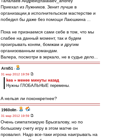
Талалаев Андрей‏@talalaev_andrey
Приехал из Лужников. Зенит лучше в
организации,в исполнительском мастерстве и
победил бы даже без помощи Лаюшкина ...
Пока не признаемся сами себе в том, что мы
слабее на данный момент, так и будем
проигрывать коням, бомжам и другим
организованным командам.
Валера, посмотри в зеркало, не в судье дело...
Arni51
-
31 мар 2012 19:59
kea » менее минуты назад
Нужны ГЛОБАЛЬНЫЕ перемены.
А нельзя ли поконкретнее?
1960olin
-
31 мар 2012 19:59
Очень симпатизирую Брызгалову, но по
большому счету игру в этом матче он
провалил. Надо все-таки игрока наигрывать на