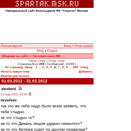
Официальный сайт болельщиков ФК "Спартак" Москва
Полная версия
Вход
•
Регистрация
FAQ
•
Поиск
Общение на сайте
Гостевая книга ВВ
»
Пред. тема
|
След. тема
Страница
6
из
205
[ Сообщений: 10206 ]
На страницу
Пред.
1
...
3
,
4
,
5
,
6
,
7
,
8
,
9
...
205
След.
Начать новую тему
Добавить
Версия для печати
01.03.2012 - 31.03.2012
alexbord
-
31 мар 2012 20:04
revolver
,
так это же тебе надо было всем заявить, что
тебе стыдно.
за что стыдно то?
за то что Дикань лицом ударил немытого?
за то что Артема судят по другим правилам?