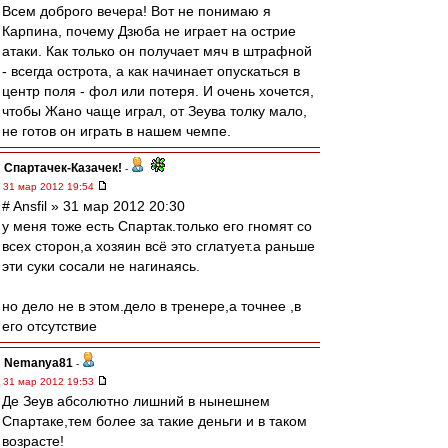
Всем доброго вечера! Вот не понимаю я
Карпина, почему Дзюба не играет на острие
атаки. Как только он получает мяч в штрафной
- всегда острота, а как начинает опускаться в
центр поля - фол или потеря. И очень хочется,
чтобы Жано чаще играл, от Зеува толку мало,
не готов он играть в нашем чемпе.
Спартачек-Казачек!
-
31 мар 2012 19:54
# Ansfil » 31 мар 2012 20:30
у меня тоже есть Спартак.только его гномят со
всех сторон,а хозяин всё это сглатует.а раньше
эти суки сосали не нагинаясь.
но дело не в этом.дело в тренере,а точнее ,в
его отсутствие
Nemanya81
-
31 мар 2012 19:53
Де Зеув абсолютно лишний в нынешнем
Спартаке,тем более за такие деньги и в таком
возрасте!