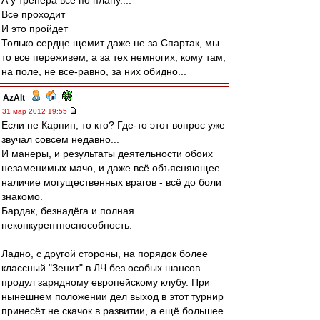
А у тренера все по плану....
Все проходит
И это пройдет
Только сердце щемит даже не за Спартак, мы
то все переживем, а за тех немногих, кому там,
на поле, не все-равно, за них обидно...
AzAlt
-
31 мар 2012 19:55
Если не Карпин, то кто? Где-то этот вопрос уже
звучал совсем недавно...
И манеры, и результаты деятельности обоих
незаменимых мачо, и даже всё объясняющее
наличие могущественных врагов - всё до боли
знакомо.
Бардак, безнадёга и полная
неконкурентноспособность.
Ладно, с другой стороны, на порядок более
классный "Зенит" в ЛЧ без особых шансов
продул зарядному европейскому клубу. При
нынешнем положении дел выход в этот турнир
принесёт не скачок в развитии, а ещё большее