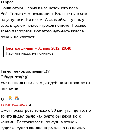
заброс...
Наши атаки... срыв из-за неточного паса...
Всё. Только этот компонент. Больше ни в чем
не уступили. Ни в чем. А скамейка... у нас у
всех в целом, класс игроков пониже. Прежде
всего паспортов. Вот этого чуть-чуть класса
пока и не хватает.
беспартЕйный » 31 мар 2012, 20:48
Научить надо, не понятно?
Ты чо, ненормальный(с)?
Обкурился(с)(
Учить школьным азам, людей на контрактах от
единички...
Q_
-
31 мар 2012 19:55
Смог посмотреть только с 30 минуты где-то, но
то что видел было как будто бы дежа вю с
конями. Бестолковость по сути в атаке и
судейка судил вполне нормально по началу