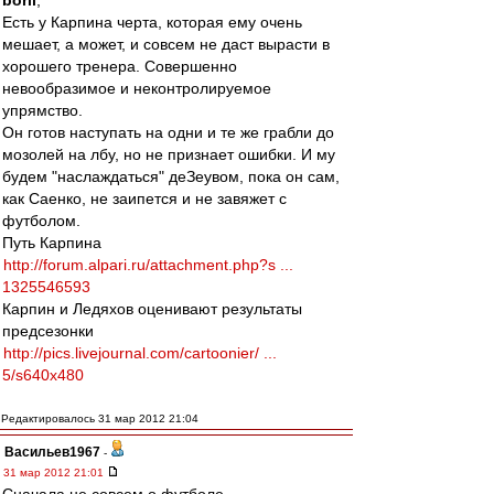
boril
,
Есть у Карпина черта, которая ему очень
мешает, а может, и совсем не даст вырасти в
хорошего тренера. Совершенно
невообразимое и неконтролируемое
упрямство.
Он готов наступать на одни и те же грабли до
мозолей на лбу, но не признает ошибки. И му
будем "наслаждаться" деЗеувом, пока он сам,
как Саенко, не заипется и не завяжет с
футболом.
Путь Карпина
http://forum.alpari.ru/attachment.php?s ...
1325546593
Карпин и Ледяхов оценивают результаты
предсезонки
http://pics.livejournal.com/cartoonier/ ...
5/s640x480
Редактировалось 31 мар 2012 21:04
Васильев1967
-
31 мар 2012 21:01