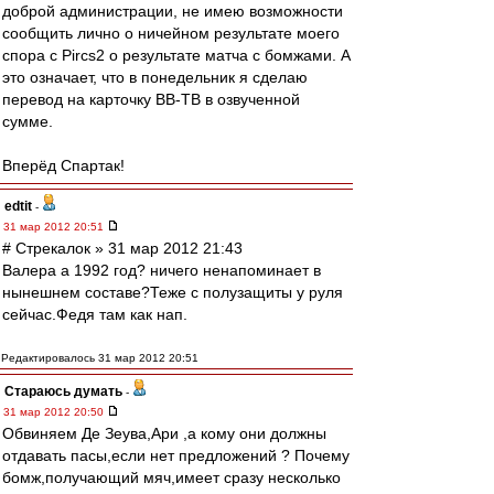
доброй администрации, не имею возможности
сообщить лично о ничейном результате моего
спора с Pircs2 о результате матча с бомжами. А
это означает, что в понедельник я сделаю
перевод на карточку ВВ-ТВ в озвученной
сумме.
Вперёд Спартак!
edtit
-
31 мар 2012 20:51
# Стрекалок » 31 мар 2012 21:43
Валера а 1992 год? ничего ненапоминает в
нынешнем составе?Теже с полузащиты у руля
сейчас.Федя там как нап.
Редактировалось 31 мар 2012 20:51
Стараюсь думать
-
31 мар 2012 20:50
Обвиняем Де Зеува,Ари ,а кому они должны
отдавать пасы,если нет предложений ? Почему
бомж,получающий мяч,имеет сразу несколько