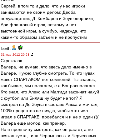
Сергей, в том то и дело, что у нас игроки
занимаются не своим делом: Дзюба
полузащитник, Д. Комбаров и Зеув опорники,
Ари фланговый игрок, поэтому и нет
выстоенной игры, а сумбур, надежда, что
каким-то образом забъем и не пропустим
boril
-
31 мар 2012 20:53
Стрекалок
Валера, не думаю, что здесь дело именно в
Валере. Нужно глубже смотреть. То что чувак
живет СПАРТАКОМ нет сомнений. Ты знаешь,
как бывает, мы полагаем, е а Бог располагает.
Кто знал, что Алекс или Маггиди закончат накуй
с футбол или Биляш ну будет не тот? Я
смотрел на Де Зеува в составе Аякса и мечтал,
100% процентов не пиздю, чтобы этот чел
играл в СПАРТАКЕ, проебался и и не я один (((
Валера еще молод, как тренер.
Но я предпочту смотреть, как он растет, а не
всякая куета, типа Чернышовых и Черчесовых