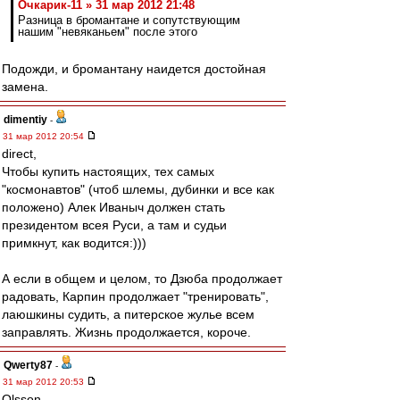
Очкарик-11 » 31 мар 2012 21:48
Разница в бромантане и сопутствующим
нашим "невяканьем" после этого
Подожди, и бромантану наидется достойная
замена.
dimentiy
-
31 мар 2012 20:54
direct,
Чтобы купить настоящих, тех самых
"космонавтов" (чтоб шлемы, дубинки и все как
положено) Алек Иваныч должен стать
президентом всея Руси, а там и судьи
примкнут, как водится:)))
А если в общем и целом, то Дзюба продолжает
радовать, Карпин продолжает "тренировать",
лаюшкины судить, а питерское жулье всем
заправлять. Жизнь продолжается, короче.
Qwerty87
-
31 мар 2012 20:53
Olsson