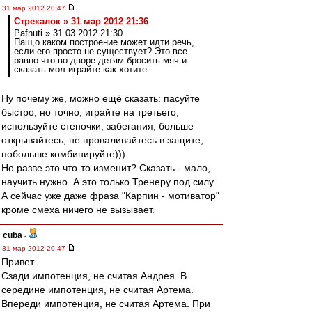
31 мар 2012 20:47
Стрекалок » 31 мар 2012 21:36
Pafnuti » 31.03.2012 21:30
Паш,о каком построение может идти речь,
если его просто не существует? Это все
равно что во дворе детям бросить мяч и
сказать мол играйте как хотите.
Ну почему же, можно ещё сказать: пасуйте
быстро, но точно, играйте на третьего,
используйте стеночки, забегания, больше
открывайтесь, не проваливайтесь в защите,
побольше комбинируйте)))
Но разве это что-то изменит? Сказать - мало,
научить нужно. А это только Тренеру под силу.
А сейчас уже даже фраза "Карпин - мотиватор"
кроме смеха ничего не вызывает.
cuba
-
31 мар 2012 20:47
Привет.
Сзади импотенция, не считая Андрея. В
середине импотенция, не считая Артема.
Впереди импотенция, не считая Артема. При