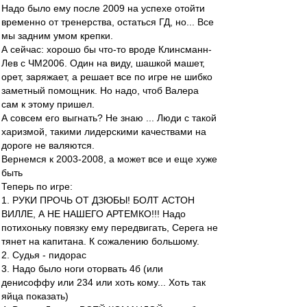
Надо было ему после 2009 на успехе отойти
временно от тренерства, остаться ГД, но... Все
мы задним умом крепки.
А сейчас: хорошо бы что-то вроде Клинсманн-
Лев с ЧМ2006. Один на виду, шашкой машет,
орет, заряжает, а решает все по игре не шибко
заметный помощник. Но надо, чтоб Валера
сам к этому пришел.
А совсем его выгнать? Не знаю ... Люди с такой
харизмой, такими лидерскими качествами на
дороге не валяются.
Вернемся к 2003-2008, а может все и еще хуже
быть
Теперь по игре:
1. РУКИ ПРОЧЬ ОТ ДЗЮБЫ! БОЛТ АСТОН
ВИЛЛЕ, А НЕ НАШЕГО АРТЕМКО!!! Надо
потихоньку повязку ему передвигать, Серега не
тянет на капитана. К сожалению большому.
2. Судья - пидорас
3. Надо было ноги оторвать 4б (или
денисоффу или 234 или хоть кому... Хоть так
яйца показать)