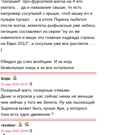
"папашей" про-фурсеткой матча на 4 его
укатать ... да и наказание свыше, то есть
например сосулькой с крыши, чтоб кашку ел и
пузыри пускал ... а в итоге Пареха лыбется
после матча, комитеты рыфыэсные уже небось
петицию составляют из серии "ну он же
извинился и ваще это главная надежда страны
на Евро-2012", а сосульки уже все растаяли ... :
(
Обидно до слез вообщем. И за игру
безвольную нашу и за все остальное ...
Борн
-
31 мар 2012 20:57
Позорный матч, позорные отмазки
Денег и игроков у нас сейчас никак не меньше
чем чейчас у того же Зенита. Ну как лысеющий
Зырянов может быть лучше Ари, у которого
тока есть одно движение ?
revolver
-
31 мар 2012 20:54