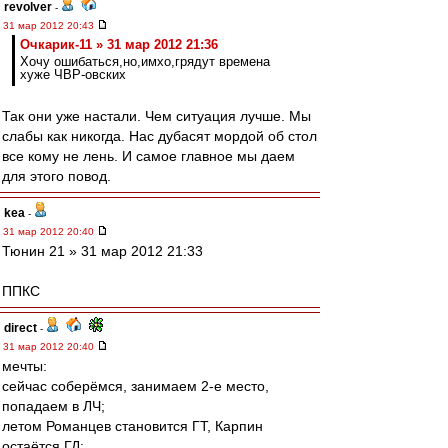
revolver
-
31 мар 2012 20:43
Очкарик-11 » 31 мар 2012 21:36
Хочу ошибаться,но,имхо,грядут времена
хуже ЧВР-овских
Так они уже настали. Чем ситуация лучше. Мы
слабы как никогда. Нас дубасят мордой об стол
все кому не лень. И самое главное мы даем
для этого повод.
kea
-
31 мар 2012 20:40
Тюнин 21 » 31 мар 2012 21:33
ППКС
direct
-
31 мар 2012 20:40
мечты:
сейчас соберёмся, занимаем 2-е место,
попадаем в ЛЧ;
летом Романцев становится ГТ, Карпин
остаётся ГД;