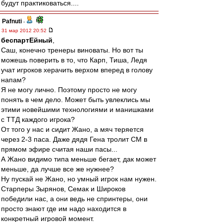
будут практиковаться....
Pafnuti
-
31 мар 2012 20:52
беспартЕйный
,
Саш, конечно тренеры виноваты. Но вот ты
можешь поверить в то, что Карп, Тиша, Ледя
учат игроков херачить верхом вперед в голову
напам?
Я не могу лично. Поэтому просто не могу
понять в чем дело. Может быть увлеклись мы
этими новейшими технологиями и манишками
с ТТД каждого игрока?
От того у нас и сидит Жано, а мяч теряется
через 2-3 паса. Даже дядя Гена тролит СМ в
прямом эфире считая наши пасы...
А Жано видимо типа меньше бегает, дак может
меньше, да лучше все же нужнее?
Ну пускай не Жано, но умный игрок нам нужен.
Старперы Зырянов, Семак и Широков
победили нас, а они ведь не спринтеры, они
просто знают где им надо находится в
конкретный игровой момент.