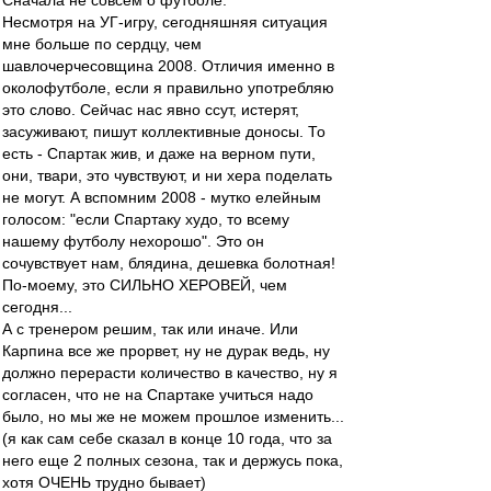
Сначала не совсем о футболе.
Несмотря на УГ-игру, сегодняшняя ситуация
мне больше по сердцу, чем
шавлочерчесовщина 2008. Отличия именно в
околофутболе, если я правильно употребляю
это слово. Сейчас нас явно ссут, истерят,
засуживают, пишут коллективные доносы. То
есть - Спартак жив, и даже на верном пути,
они, твари, это чувствуют, и ни хера поделать
не могут. А вспомним 2008 - мутко елейным
голосом: "если Спартаку худо, то всему
нашему футболу нехорошо". Это он
сочувствует нам, блядина, дешевка болотная!
По-моему, это СИЛЬНО ХЕРОВЕЙ, чем
сегодня...
А с тренером решим, так или иначе. Или
Карпина все же прорвет, ну не дурак ведь, ну
должно перерасти количество в качество, ну я
согласен, что не на Спартаке учиться надо
было, но мы же не можем прошлое изменить...
(я как сам себе сказал в конце 10 года, что за
него еще 2 полных сезона, так и держусь пока,
хотя ОЧЕНЬ трудно бывает)