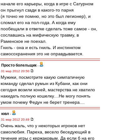
начале его карьеры, когда в игре с Сатурном
он прыгнул сзади в какого-то парня
(я точно не помню, но это был легионер), и
сломал его на пол-года. А когда ему
пообещали в ответке сделать тоже самое - он,
сославшись на мифическую травму, в
Раменское не поехал.
Гниль - она и есть гниль. И инстинктом
самосохранения это не оправдывается.
Просто болельщик
-
31 мар 2012 20:50
Мужики, посмотрите какую симпатичную
команду сделал румын из Кубани, как они
сегодня возили коней, мастерства не хватило
накидать полную кошелку....Не могу понять
умом почему Федун не берет тренера....
ювл
-
31 мар 2012 20:49
Очень жаль, что у некоторых игроков нет
самолюбия. Пареха, весело беседующий в
течение игры с кержаковым. Да если б на его