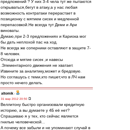
предложений ? У них 3-4 чела тут же пытаются
открываться,бегут в атаку,а у нас любая
возможность контратаки перерастает в
позиционку с мятием сисек и медленной
перепасовкой.Не всегда тут Деми и Ари
виноваты.
Думаю,при 2-3 предложениях и Кариока мог
бы дать неплохой пас на ход.
Не всегда же соперники оставляют в защите 7-
8 человек.
Отсюда и мятие сисек ,и навесы
.Элементарного движения не хватает.
Извините за аналитику,может и бредовую.
Но соглашусь с теми,кто пишет,что в ЛЧ нам
просто нечего делать.
altomik
-
31 мар 2012 20:50
Веллитону быстро организовали кредитную
историю, а вы думаете у 4Б её нет?
Спрашиваю я у тех, кто сейчас является
гнилью человеческой...
А почему все забыли и не упоминают случай в