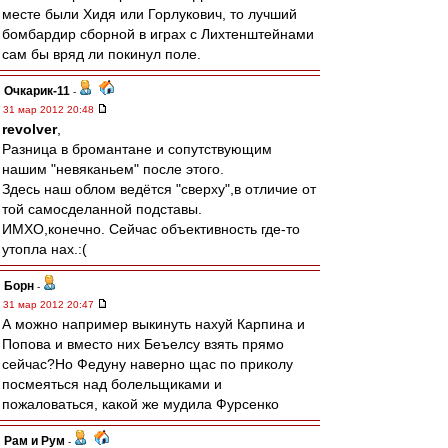
месте были Хидя или Горлукович, то лучший
бомбардир сборной в играх с Лихтенштейнами
сам бы вряд ли покинул поле.
Очкарик-11
-
31 мар 2012 20:48
revolver
,
Разница в бромантане и сопутствующим
нашим "невяканьем" после этого.
Здесь наш облом ведётся "сверху",в отличие от
той самосделанной подставы.
ИМХО,конечно. Сейчас объективность где-то
утопла нах.:(
Борн
-
31 мар 2012 20:47
А можно например выкинуть нахуй Карпина и
Попова и вместо них Беъелсу взять прямо
сейчас?Но Федуну наверно щас по приколу
посмеяться над болельщиками и
пожаловаться, какой же мудила Фурсенко
Рам и Рум
-