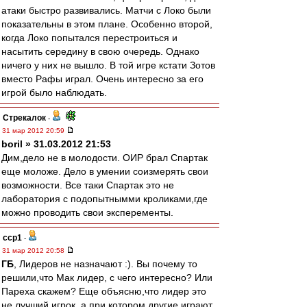
атаки быстро развивались. Матчи с Локо были
показательны в этом плане. Особенно второй,
когда Локо попытался перестроиться и
насытить середину в свою очередь. Однако
ничего у них не вышло. В той игре кстати Зотов
вместо Рафы играл. Очень интересно за его
игрой было наблюдать.
Стрекалок
-
31 мар 2012 20:59
boril » 31.03.2012 21:53
Дим,дело не в молодости. ОИР брал Спартак
еще моложе. Дело в умении соизмерять свои
возможности. Все таки Спартак это не
лаборатория с подопытнымми кроликами,где
можно проводить свои эксперементы.
ccp1
-
31 мар 2012 20:58
ГБ
, Лидеров не назначают :). Вы почему то
решили,что Мак лидер, с чего интересно? Или
Пареха скажем? Еще объясню,что лидер это
не лучший игрок, а при котором другие играют