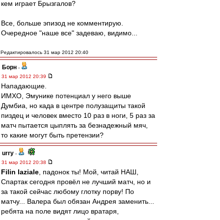
кем играет Брызгалов?
Все, больше эпизод не комментирую.
Очередное "наше все" задеваю, видимо...
Редактировалось 31 мар 2012 20:40
Борн
-
31 мар 2012 20:39
Нападающие.
ИМХО, Эмунике потенциал у него выше
Думбиа, но када в центре полузащиты такой
пиздец и человек вместо 10 раз в ноги, 5 раз за
матч пытается цыплять за безнадежный мяч,
то какие могут быть претензии?
urry
-
31 мар 2012 20:38
Filin laziale
, падонок ты! Мой, читай НАШ,
Спартак сегодня провёл не лучший матч, но и
за такой сейчас любому глотку порву! По
матчу... Валера был обязан Андрея заменить...
ребята на поле видят лицо вратаря,