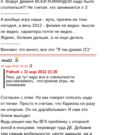
4. Вокруг Диканя ВСЕЙ КОМАНДОЙ надо было
столпиться!!! Не считая, кто занимается п 3
-------------------
А вообще игра наша - жуть, причем не токо
сегодня, а весь 2012 - физики не видно, мысли
не видно, характера почти не видно...
Ждемс, болеем дальше, а чо еще делать
-------------
Виноват, что много, все это "Я так думаю (С)"
лео22
-
31 мар 2012 21:01
Pafnuti » 31 мар 2012 21:30
Леш, да тут надо все в совокупности
рассматривать...построение игры, ее
понимание
Согласен с этим. Но как говорят плясать надо
от печки. Просто я считаю, что Кариока ни разу
ни опорник. Он не дорабатывает. И нам это
боком выходит.
Ведь решил как бы ВГК проблему с опорной
зоной в концовке, переведя туда ДК. Добавив
тем самым мобильности, центр закрыли, да и