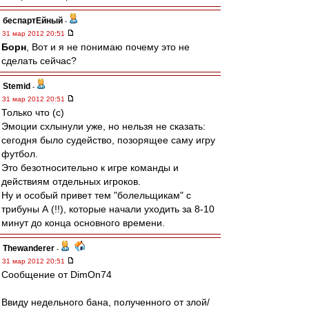
беспартЕйный
-
31 мар 2012 20:51
Борн
, Вот и я не понимаю почему это не
сделать сейчас?
Stemid
-
31 мар 2012 20:51
Только что (с)
Эмоции схлынули уже, но нельзя не сказать:
сегодня было судейство, позорящее саму игру
футбол.
Это безотносительно к игре команды и
действиям отдельных игроков.
Ну и особый привет тем "болельщикам" с
трибуны А (!!), которые начали уходить за 8-10
минут до конца основного времени.
Thewanderer
-
31 мар 2012 20:51
Сообщение от DimOn74
Ввиду недельного бана, полученного от злой/