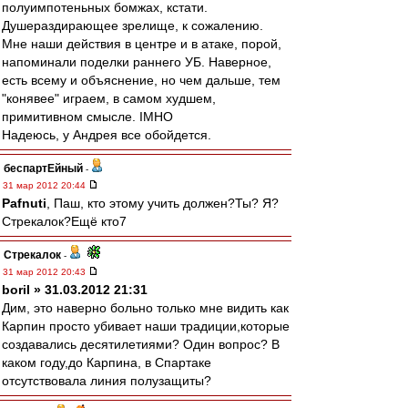
полуимпотеньных бомжах, кстати.
Душераздирающее зрелище, к сожалению.
Мне наши действия в центре и в атаке, порой,
напоминали поделки раннего УБ. Наверное,
есть всему и объяснение, но чем дальше, тем
"конявее" играем, в самом худшем,
примитивном смысле. IMHO
Надеюсь, у Андрея все обойдется.
беспартЕйный
-
31 мар 2012 20:44
Pafnuti
, Паш, кто этому учить должен?Ты? Я?
Стрекалок?Ещё кто7
Стрекалок
-
31 мар 2012 20:43
boril » 31.03.2012 21:31
Дим, это наверно больно только мне видить как
Карпин просто убивает наши традиции,которые
создавались десятилетиями? Один вопрос? В
каком году,до Карпина, в Спартаке
отсутствовала линия полузащиты?