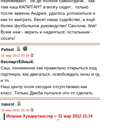
переживают... не до полной самоотдачи... как
там наш КАПИТАН? в мозгу сидит... только
после замены Андрея, удалось успокоиться и
как-то заиграть. Бесит наше судейство, а ещё
более футбольное руководство! Сволочи, бля!
Всем нам - верить и надеяться, остальным -
сосать!
Pafnuti
-
31 мар 2012 20:38
беспартЕйный
,
Саш, понимание как правильно открыться под
партнера, как двигаться, освобождать зоны и тд
и тп.
Наш центр поля сегодня отсутствовал как
класс. Только Дзюба пытался что-то сделать
toporof
-
31 мар 2012 20:38
Иоаким Хундертвассер » 31 мар 2012 21:14
енит работает с судьями. Пока не будет
российского "моджигейта" над этой
паскудной командой, продолжится этот
антифутбольный смрад в стране. Все всё
видели сегодня. Нас так судили весь