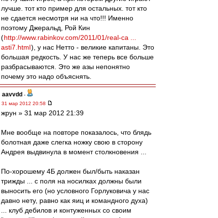
лучше. тот кто пример для остальных. тот кто
не сдается несмотря ни на что!!! Именно
поэтому Джеральд, Рой Кин
(
http://www.rabinkov.com/2011/01/real-ca ...
asti7.html
), у нас Нетто - великие капитаны. Это
большая редкость. У нас же теперь все больше
разбрасываются. Это же азы непонятно
почему это надо объяснять.
aavvdd
-
31 мар 2012 20:58
жрун » 31 мар 2012 21:39
Мне вообще на повторе показалось, что блядь
болотная даже слегка ножку свою в сторону
Андрея выдвинула в момент столкновения ...
По-хорошему 4Б должен был/быть наказан
трижды ... с поля на носилках должны были
выносить его (но условного Горлуковича у нас
давно нету, равно как яиц и командного духа)
... клуб дебилов и контуженных со своим