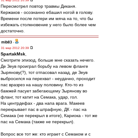
31 мар 2012 20:39
Пересмотрел повтор травмы Диканя.
Кержаков - осознанно ебашил ногой в голову.
Времени после потери им мяча на то, что бы
избежать столкновение у него было более чем
достаточно.
mib83
-
31 мар 2012 20:39
SpartakMsk
,
Смотрите эпизод, больше мне сказать нечего.
Де Зеув проиграл борьбу на левом фланге
Зырянову(?), тот отпасовал назад, де Зеув
выбросился на перехват - неудачно, проходит
пас вразрез на нашу половину. Кто-то из
бамжей пасует забегающему Зырянову во
фланг, тот катит на Семака, удар, гол.
На центрдефах - два напа врага. Макеев
перекрывает пас в штрафную, ДК - пас на
Семака (не перекрыл в итоге), Кариока - тот же
пас на Семака (также не перекрыл).
Вопрос все тот же: кто играет с Семаком и с