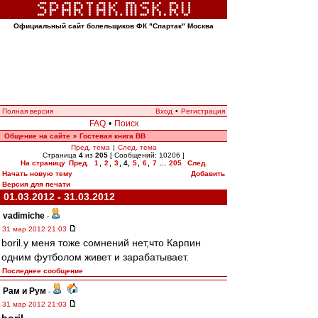
Официальный сайт болельщиков ФК "Спартак" Москва
Полная версия
Вход
•
Регистрация
FAQ
•
Поиск
Общение на сайте
Гостевая книга ВВ
»
Пред. тема
|
След. тема
Страница
4
из
205
[ Сообщений: 10206 ]
На страницу
Пред.
1
,
2
,
3
,
4
,
5
,
6
,
7
...
205
След.
Начать новую тему
Добавить
Версия для печати
01.03.2012 - 31.03.2012
vadimiche
-
31 мар 2012 21:03
boril.у меня тоже сомнений нет,что Карпин
одним футболом живет и зарабатывает.
Последнее сообщение
Рам и Рум
-
31 мар 2012 21:03