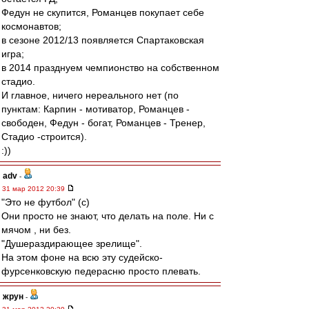
Федун не скупится, Романцев покупает себе
космонавтов;
в сезоне 2012/13 появляется Спартаковская
игра;
в 2014 празднуем чемпионство на собственном
стадио.
И главное, ничего нереального нет (по
пунктам: Карпин - мотиватор, Романцев -
свободен, Федун - богат, Романцев - Тренер,
Стадио -строится).
:))
adv
-
31 мар 2012 20:39
"Это не футбол" (с)
Они просто не знают, что делать на поле. Ни с
мячом , ни без.
"Душераздирающее зрелище".
На этом фоне на всю эту судейско-
фурсенковскую педерасню просто плевать.
жрун
-