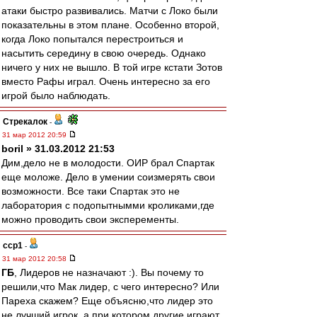
атаки быстро развивались. Матчи с Локо были
показательны в этом плане. Особенно второй,
когда Локо попытался перестроиться и
насытить середину в свою очередь. Однако
ничего у них не вышло. В той игре кстати Зотов
вместо Рафы играл. Очень интересно за его
игрой было наблюдать.
Стрекалок
-
31 мар 2012 20:59
boril » 31.03.2012 21:53
Дим,дело не в молодости. ОИР брал Спартак
еще моложе. Дело в умении соизмерять свои
возможности. Все таки Спартак это не
лаборатория с подопытнымми кроликами,где
можно проводить свои эксперементы.
ccp1
-
31 мар 2012 20:58
ГБ
, Лидеров не назначают :). Вы почему то
решили,что Мак лидер, с чего интересно? Или
Пареха скажем? Еще объясню,что лидер это
не лучший игрок, а при котором другие играют