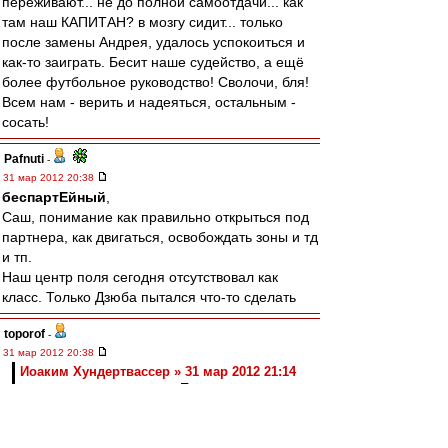
переживают... не до полной самоотдачи... как
там наш КАПИТАН? в мозгу сидит... только
после замены Андрея, удалось успокоиться и
как-то заиграть. Бесит наше судейство, а ещё
более футбольное руководство! Сволочи, бля!
Всем нам - верить и надеяться, остальным -
сосать!
Pafnuti
-
31 мар 2012 20:38
беспартЕйный
,
Саш, понимание как правильно открыться под
партнера, как двигаться, освобождать зоны и тд
и тп.
Наш центр поля сегодня отсутствовал как
класс. Только Дзюба пытался что-то сделать
toporof
-
31 мар 2012 20:38
Иоаким Хундертвассер » 31 мар 2012 21:14
енит работает с судьями. Пока не будет
российского "моджигейта" над этой
паскудной командой, продолжится этот
антифутбольный смрад в стране. Все всё
видели сегодня. Нас так судили весь