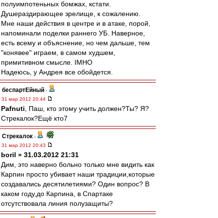
полуимпотеньных бомжах, кстати.
Душераздирающее зрелище, к сожалению.
Мне наши действия в центре и в атаке, порой,
напоминали поделки раннего УБ. Наверное,
есть всему и объяснение, но чем дальше, тем
"конявее" играем, в самом худшем,
примитивном смысле. IMHO
Надеюсь, у Андрея все обойдется.
беспартЕйный
-
31 мар 2012 20:44
Pafnuti
, Паш, кто этому учить должен?Ты? Я?
Стрекалок?Ещё кто7
Стрекалок
-
31 мар 2012 20:43
boril » 31.03.2012 21:31
Дим, это наверно больно только мне видить как
Карпин просто убивает наши традиции,которые
создавались десятилетиями? Один вопрос? В
каком году,до Карпина, в Спартаке
отсутствовала линия полузащиты?