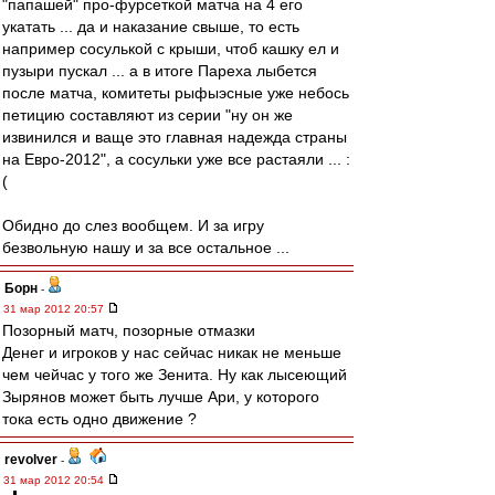
"папашей" про-фурсеткой матча на 4 его
укатать ... да и наказание свыше, то есть
например сосулькой с крыши, чтоб кашку ел и
пузыри пускал ... а в итоге Пареха лыбется
после матча, комитеты рыфыэсные уже небось
петицию составляют из серии "ну он же
извинился и ваще это главная надежда страны
на Евро-2012", а сосульки уже все растаяли ... :
(
Обидно до слез вообщем. И за игру
безвольную нашу и за все остальное ...
Борн
-
31 мар 2012 20:57
Позорный матч, позорные отмазки
Денег и игроков у нас сейчас никак не меньше
чем чейчас у того же Зенита. Ну как лысеющий
Зырянов может быть лучше Ари, у которого
тока есть одно движение ?
revolver
-
31 мар 2012 20:54