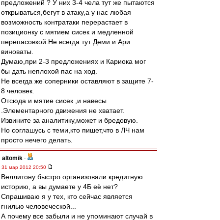
предложений ? У них 3-4 чела тут же пытаются
открываться,бегут в атаку,а у нас любая
возможность контратаки перерастает в
позиционку с мятием сисек и медленной
перепасовкой.Не всегда тут Деми и Ари
виноваты.
Думаю,при 2-3 предложениях и Кариока мог
бы дать неплохой пас на ход.
Не всегда же соперники оставляют в защите 7-
8 человек.
Отсюда и мятие сисек ,и навесы
.Элементарного движения не хватает.
Извините за аналитику,может и бредовую.
Но соглашусь с теми,кто пишет,что в ЛЧ нам
просто нечего делать.
altomik
-
31 мар 2012 20:50
Веллитону быстро организовали кредитную
историю, а вы думаете у 4Б её нет?
Спрашиваю я у тех, кто сейчас является
гнилью человеческой...
А почему все забыли и не упоминают случай в