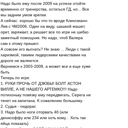
Надо было ему после 2009 на успехе отойти
временно от тренерства, остаться ГД, но... Все
мы задним умом крепки.
А сейчас: хорошо бы что-то вроде Клинсманн-
Лев с ЧМ2006. Один на виду, шашкой машет,
орет, заряжает, а решает все по игре не шибко
заметный помощник. Но надо, чтоб Валера
сам к этому пришел.
А совсем его выгнать? Не знаю ... Люди с такой
харизмой, такими лидерскими качествами на
дороге не валяются.
Вернемся к 2003-2008, а может все и еще хуже
быть
Теперь по игре:
1. РУКИ ПРОЧЬ ОТ ДЗЮБЫ! БОЛТ АСТОН
ВИЛЛЕ, А НЕ НАШЕГО АРТЕМКО!!! Надо
потихоньку повязку ему передвигать, Серега не
тянет на капитана. К сожалению большому.
2. Судья - пидорас
3. Надо было ноги оторвать 4б (или
денисоффу или 234 или хоть кому... Хоть так
яйца показать)