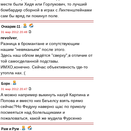
месте были Хидя или Горлукович, то лучший
бомбардир сборной в играх с Лихтенштейнами
сам бы вряд ли покинул поле.
Очкарик-11
-
31 мар 2012 20:48
revolver
,
Разница в бромантане и сопутствующим
нашим "невяканьем" после этого.
Здесь наш облом ведётся "сверху",в отличие от
той самосделанной подставы.
ИМХО,конечно. Сейчас объективность где-то
утопла нах.:(
Борн
-
31 мар 2012 20:47
А можно например выкинуть нахуй Карпина и
Попова и вместо них Беъелсу взять прямо
сейчас?Но Федуну наверно щас по приколу
посмеяться над болельщиками и
пожаловаться, какой же мудила Фурсенко
Рам и Рум
-