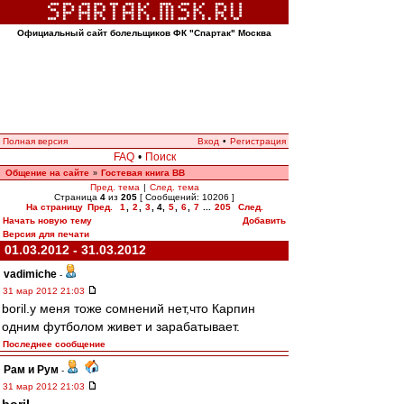
Официальный сайт болельщиков ФК "Спартак" Москва
Полная версия
Вход
•
Регистрация
FAQ
•
Поиск
Общение на сайте
Гостевая книга ВВ
»
Пред. тема
|
След. тема
Страница
4
из
205
[ Сообщений: 10206 ]
На страницу
Пред.
1
,
2
,
3
,
4
,
5
,
6
,
7
...
205
След.
Начать новую тему
Добавить
Версия для печати
01.03.2012 - 31.03.2012
vadimiche
-
31 мар 2012 21:03
boril.у меня тоже сомнений нет,что Карпин
одним футболом живет и зарабатывает.
Последнее сообщение
Рам и Рум
-
31 мар 2012 21:03