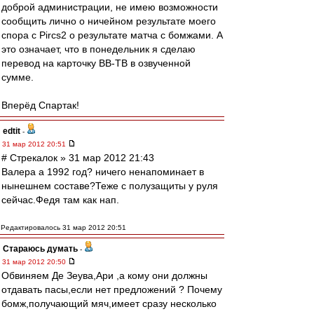
доброй администрации, не имею возможности
сообщить лично о ничейном результате моего
спора с Pircs2 о результате матча с бомжами. А
это означает, что в понедельник я сделаю
перевод на карточку ВВ-ТВ в озвученной
сумме.
Вперёд Спартак!
edtit
-
31 мар 2012 20:51
# Стрекалок » 31 мар 2012 21:43
Валера а 1992 год? ничего ненапоминает в
нынешнем составе?Теже с полузащиты у руля
сейчас.Федя там как нап.
Редактировалось 31 мар 2012 20:51
Стараюсь думать
-
31 мар 2012 20:50
Обвиняем Де Зеува,Ари ,а кому они должны
отдавать пасы,если нет предложений ? Почему
бомж,получающий мяч,имеет сразу несколько