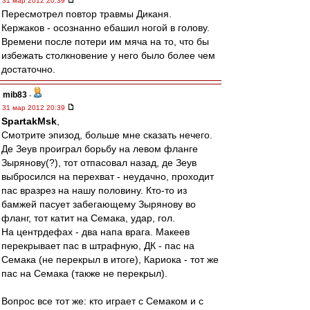
31 мар 2012 20:39
Пересмотрел повтор травмы Диканя.
Кержаков - осознанно ебашил ногой в голову.
Времени после потери им мяча на то, что бы
избежать столкновение у него было более чем
достаточно.
mib83
-
31 мар 2012 20:39
SpartakMsk
,
Смотрите эпизод, больше мне сказать нечего.
Де Зеув проиграл борьбу на левом фланге
Зырянову(?), тот отпасовал назад, де Зеув
выбросился на перехват - неудачно, проходит
пас вразрез на нашу половину. Кто-то из
бамжей пасует забегающему Зырянову во
фланг, тот катит на Семака, удар, гол.
На центрдефах - два напа врага. Макеев
перекрывает пас в штрафную, ДК - пас на
Семака (не перекрыл в итоге), Кариока - тот же
пас на Семака (также не перекрыл).
Вопрос все тот же: кто играет с Семаком и с