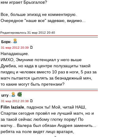
кем играет Брызгалов?
Все, больше эпизод не комментирую.
Очередное "наше все" задеваю, видимо...
Редактировалось 31 мар 2012 20:40
Борн
-
31 мар 2012 20:39
Нападающие.
ИМХО, Эмунике потенциал у него выше
Думбиа, но када в центре полузащиты такой
пиздец и человек вместо 10 раз в ноги, 5 раз за
матч пытается цыплять за безнадежный мяч,
то какие могут быть претензии?
urry
-
31 мар 2012 20:38
Filin laziale
, падонок ты! Мой, читай НАШ,
Спартак сегодня провёл не лучший матч, но и
за такой сейчас любому глотку порву! По
матчу... Валера был обязан Андрея заменить...
ребята на поле видят лицо вратаря,