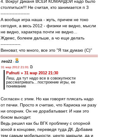
4. Вокруг Диканя ВСЕЙ КОМАНДОЙ надо было
столпиться!!! Не считая, кто занимается п 3
-------------------
А вообще игра наша - жуть, причем не токо
сегодня, а весь 2012 - физики не видно, мысли
не видно, характера почти не видно...
Ждемс, болеем дальше, а чо еще делать
-------------
Виноват, что много, все это "Я так думаю (С)"
лео22
-
31 мар 2012 21:01
Pafnuti » 31 мар 2012 21:30
Леш, да тут надо все в совокупности
рассматривать...построение игры, ее
понимание
Согласен с этим. Но как говорят плясать надо
от печки. Просто я считаю, что Кариока ни разу
ни опорник. Он не дорабатывает. И нам это
боком выходит.
Ведь решил как бы ВГК проблему с опорной
зоной в концовке, переведя туда ДК. Добавив
тем самым мобильности, центр закрыли, да и