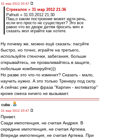
31 мар 2012 20:47
Стрекалок » 31 мар 2012 21:36
Pafnuti » 31.03.2012 21:30
Паш,о каком построение может идти речь,
если его просто не существует? Это все
равно что во дворе детям бросить мяч и
сказать мол играйте как хотите.
Ну почему же, можно ещё сказать: пасуйте
быстро, но точно, играйте на третьего,
используйте стеночки, забегания, больше
открывайтесь, не проваливайтесь в защите,
побольше комбинируйте)))
Но разве это что-то изменит? Сказать - мало,
научить нужно. А это только Тренеру под силу.
А сейчас уже даже фраза "Карпин - мотиватор"
кроме смеха ничего не вызывает.
cuba
-
31 мар 2012 20:47
Привет.
Сзади импотенция, не считая Андрея. В
середине импотенция, не считая Артема.
Впереди импотенция, не считая Артема. При