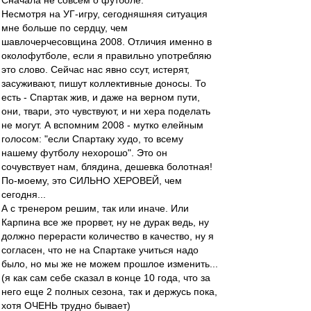
Сначала не совсем о футболе.
Несмотря на УГ-игру, сегодняшняя ситуация
мне больше по сердцу, чем
шавлочерчесовщина 2008. Отличия именно в
околофутболе, если я правильно употребляю
это слово. Сейчас нас явно ссут, истерят,
засуживают, пишут коллективные доносы. То
есть - Спартак жив, и даже на верном пути,
они, твари, это чувствуют, и ни хера поделать
не могут. А вспомним 2008 - мутко елейным
голосом: "если Спартаку худо, то всему
нашему футболу нехорошо". Это он
сочувствует нам, блядина, дешевка болотная!
По-моему, это СИЛЬНО ХЕРОВЕЙ, чем
сегодня...
А с тренером решим, так или иначе. Или
Карпина все же прорвет, ну не дурак ведь, ну
должно перерасти количество в качество, ну я
согласен, что не на Спартаке учиться надо
было, но мы же не можем прошлое изменить...
(я как сам себе сказал в конце 10 года, что за
него еще 2 полных сезона, так и держусь пока,
хотя ОЧЕНЬ трудно бывает)