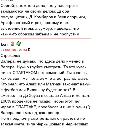
Сергей, в том то и дело, что у нас игроки
занимаются не своим делом: Дзюба
полузащитник, Д. Комбаров и Зеув опорники,
Ари фланговый игрок, поэтому и нет
выстоенной игры, а сумбур, надежда, что
каким-то образом забъем и не пропустим
boril
-
31 мар 2012 20:53
Стрекалок
Валера, не думаю, что здесь дело именно в
Валере. Нужно глубже смотреть. То что чувак
живет СПАРТАКОМ нет сомнений. Ты знаешь,
как бывает, мы полагаем, е а Бог располагает.
Кто знал, что Алекс или Маггиди закончат накуй
с футбол или Биляш ну будет не тот? Я
смотрел на Де Зеува в составе Аякса и мечтал,
100% процентов не пиздю, чтобы этот чел
играл в СПАРТАКЕ, проебался и и не я один (((
Валера еще молод, как тренер.
Но я предпочту смотреть, как он растет, а не
всякая куета, типа Чернышовых и Черчесовых