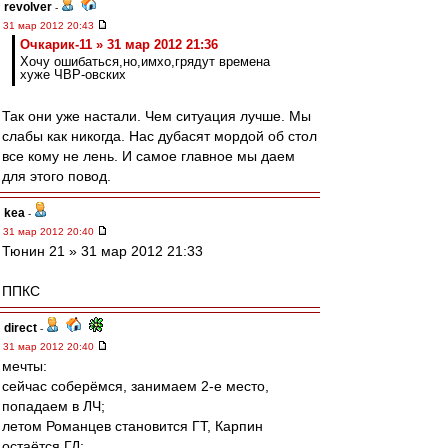
revolver
-
31 мар 2012 20:43
Очкарик-11 » 31 мар 2012 21:36
Хочу ошибаться,но,имхо,грядут времена
хуже ЧВР-овских
Так они уже настали. Чем ситуация лучше. Мы
слабы как никогда. Нас дубасят мордой об стол
все кому не лень. И самое главное мы даем
для этого повод.
kea
-
31 мар 2012 20:40
Тюнин 21 » 31 мар 2012 21:33
ППКС
direct
-
31 мар 2012 20:40
мечты:
сейчас соберёмся, занимаем 2-е место,
попадаем в ЛЧ;
летом Романцев становится ГТ, Карпин
остаётся ГД;