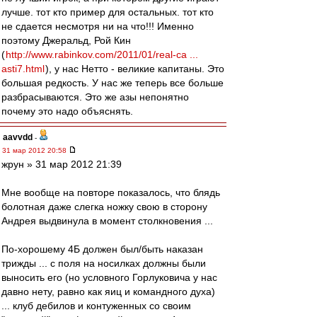
лучше. тот кто пример для остальных. тот кто
не сдается несмотря ни на что!!! Именно
поэтому Джеральд, Рой Кин
(
http://www.rabinkov.com/2011/01/real-ca ...
asti7.html
), у нас Нетто - великие капитаны. Это
большая редкость. У нас же теперь все больше
разбрасываются. Это же азы непонятно
почему это надо объяснять.
aavvdd
-
31 мар 2012 20:58
жрун » 31 мар 2012 21:39
Мне вообще на повторе показалось, что блядь
болотная даже слегка ножку свою в сторону
Андрея выдвинула в момент столкновения ...
По-хорошему 4Б должен был/быть наказан
трижды ... с поля на носилках должны были
выносить его (но условного Горлуковича у нас
давно нету, равно как яиц и командного духа)
... клуб дебилов и контуженных со своим