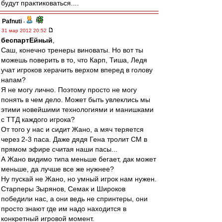
будут практиковаться....
Pafnuti
-
31 мар 2012 20:52
беспартЕйный
,
Саш, конечно тренеры виноваты. Но вот ты
можешь поверить в то, что Карп, Тиша, Ледя
учат игроков херачить верхом вперед в голову
напам?
Я не могу лично. Поэтому просто не могу
понять в чем дело. Может быть увлеклись мы
этими новейшими технологиями и манишками
с ТТД каждого игрока?
От того у нас и сидит Жано, а мяч теряется
через 2-3 паса. Даже дядя Гена тролит СМ в
прямом эфире считая наши пасы...
А Жано видимо типа меньше бегает, дак может
меньше, да лучше все же нужнее?
Ну пускай не Жано, но умный игрок нам нужен.
Старперы Зырянов, Семак и Широков
победили нас, а они ведь не спринтеры, они
просто знают где им надо находится в
конкретный игровой момент.