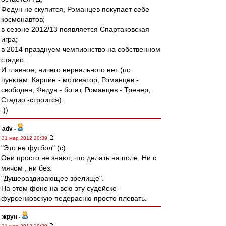
Федун не скупится, Романцев покупает себе
космонавтов;
в сезоне 2012/13 появляется Спартаковская
игра;
в 2014 празднуем чемпионство на собственном
стадио.
И главное, ничего нереального нет (по
пунктам: Карпин - мотиватор, Романцев -
свободен, Федун - богат, Романцев - Тренер,
Стадио -строится).
:))
adv
-
31 мар 2012 20:39
"Это не футбол" (с)
Они просто не знают, что делать на поле. Ни с
мячом , ни без.
"Душераздирающее зрелище".
На этом фоне на всю эту судейско-
фурсенковскую педерасню просто плевать.
жрун
-