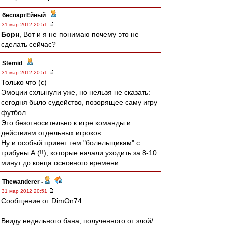
беспартЕйный
-
31 мар 2012 20:51
Борн
, Вот и я не понимаю почему это не
сделать сейчас?
Stemid
-
31 мар 2012 20:51
Только что (с)
Эмоции схлынули уже, но нельзя не сказать:
сегодня было судейство, позорящее саму игру
футбол.
Это безотносительно к игре команды и
действиям отдельных игроков.
Ну и особый привет тем "болельщикам" с
трибуны А (!!), которые начали уходить за 8-10
минут до конца основного времени.
Thewanderer
-
31 мар 2012 20:51
Сообщение от DimOn74
Ввиду недельного бана, полученного от злой/