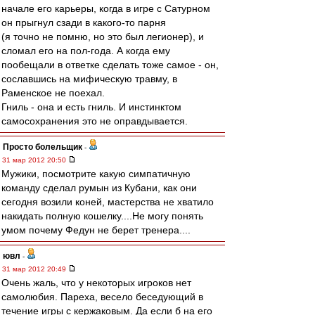
начале его карьеры, когда в игре с Сатурном
он прыгнул сзади в какого-то парня
(я точно не помню, но это был легионер), и
сломал его на пол-года. А когда ему
пообещали в ответке сделать тоже самое - он,
сославшись на мифическую травму, в
Раменское не поехал.
Гниль - она и есть гниль. И инстинктом
самосохранения это не оправдывается.
Просто болельщик
-
31 мар 2012 20:50
Мужики, посмотрите какую симпатичную
команду сделал румын из Кубани, как они
сегодня возили коней, мастерства не хватило
накидать полную кошелку....Не могу понять
умом почему Федун не берет тренера....
ювл
-
31 мар 2012 20:49
Очень жаль, что у некоторых игроков нет
самолюбия. Пареха, весело беседующий в
течение игры с кержаковым. Да если б на его