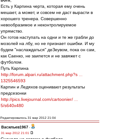
boril
,
Есть у Карпина черта, которая ему очень
мешает, а может, и совсем не даст вырасти в
хорошего тренера. Совершенно
невообразимое и неконтролируемое
упрямство.
Он готов наступать на одни и те же грабли до
мозолей на лбу, но не признает ошибки. И му
будем "наслаждаться" деЗеувом, пока он сам,
как Саенко, не заипется и не завяжет с
футболом.
Путь Карпина
http://forum.alpari.ru/attachment.php?s ...
1325546593
Карпин и Ледяхов оценивают результаты
предсезонки
http://pics.livejournal.com/cartoonier/ ...
5/s640x480
Редактировалось 31 мар 2012 21:04
Васильев1967
-
31 мар 2012 21:01