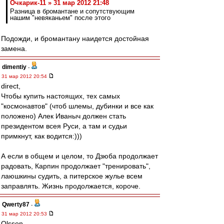
Очкарик-11 » 31 мар 2012 21:48
Разница в бромантане и сопутствующим
нашим "невяканьем" после этого
Подожди, и бромантану наидется достойная
замена.
dimentiy
-
31 мар 2012 20:54
direct,
Чтобы купить настоящих, тех самых
"космонавтов" (чтоб шлемы, дубинки и все как
положено) Алек Иваныч должен стать
президентом всея Руси, а там и судьи
примкнут, как водится:)))
А если в общем и целом, то Дзюба продолжает
радовать, Карпин продолжает "тренировать",
лаюшкины судить, а питерское жулье всем
заправлять. Жизнь продолжается, короче.
Qwerty87
-
31 мар 2012 20:53
Olsson