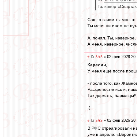
Голкипер «Спартак
Саш, а зачем ты мне-то
Ты меня ни с кем не пут
А, понял. Ты, наверное
А меня, наверное, числ
#
SAS
» 02 фев 2026 20:
Карелин
,
У меня ещё после прошл
- после того, как Жамно
Раскрепостились и, нако
Так держать, Барковцы!!!
-)
#
SAS
» 02 фев 2026 20:
В РФС отреагировали н
уже в апреле: «Вероятн