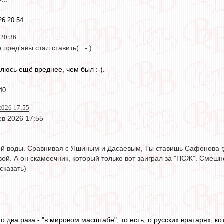
26 20:54
 20:36
 пред'явы стал ставить(...-:)
люсь ещё вреднее, чем был :-).
40
2026 17:55
ев 2026 17:55
й воды. Сравнивая с Яшиным и Дасаевым, Ты ставишь Сафонова где
ой. А он скамеечник, который только вот заиграл за "ПСЖ". Смешно
 сказать)
 два раза - "в мировом масштабе", то есть, о русских вратарях, к