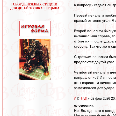
СБОР ДЕНЕЖНЫХ СРЕДСТВ
К вопросу - гадают ли в
ДЛЯ ДЕТЕЙ ТОЛИКА ГЕРЦЫНА
Первый пенальти пробив
правый от меня угол. Я
Второй пенальти был уж
вытащил мяч справа, то 
отбил мяч после удара 
сторону. Так что же я с
С третьим пенальти был
предпочтет другой угол
Четвёртый пенальти для
направление? И я постав
этот вариант и ничего м
замахивался для удара,
#
SAS
» 02 фев 2026 20:
словесник
,
Не, Володя, это я сегодн
Маме завтра было бы 99