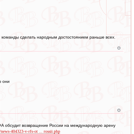
зни команды сделать народным достостоянием раньше всех.
о они
ФА обсудит возвращение России на международную арену
u/news-404323-v-rfs-ot ... rossii.php