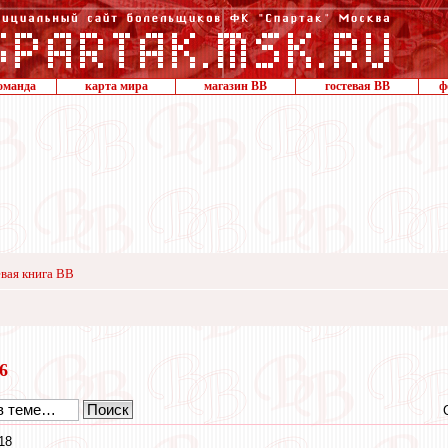
оманда
карта мира
магазин ВВ
гостевая ВВ
ф
вая книга ВВ
26
18