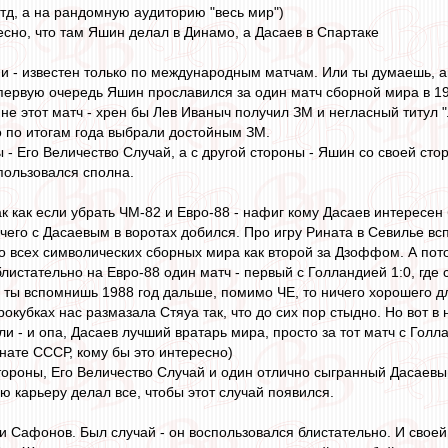
тд, а на рандомную аудиторию "весь мир")
есно, что там Яшин делал в Динамо, а Дасаев в Спартаке
 - известен только по международным матчам. Или ты думаешь, 
 первую очередь Яшин прославился за один матч сборной мира в 19
не этот матч - хрен бы Лев Иваныч получил ЗМ и негласный титул "
го по итогам года выбрали достойным ЗМ.
ы - Его Величество Случай, а с другой стороны - Яшин со своей сто
спользовался сполна.
ак как если убрать ЧМ-82 и Евро-88 - нафиг кому Дасаев интересен
 чего с Дасаевым в воротах добился. Про игру Рината в Севилье в
о всех символических сборных мира как второй за Дзоффом. А пото
блистательно на Евро-88 один матч - первый с Голландией 1:0, где
 ты вспомнишь 1988 год дальше, помимо ЧЕ, то ничего хорошего д
врокубках нас размазала Стяуа так, что до сих пор стыдно. Но вот 
и - и опа, Дасаев лучший вратарь мира, просто за тот матч с Голл
ате СССР, кому бы это интересно)
стороны, Его Величество Случай и один отлично сыгранный Дасаевы
ю карьеру делал все, чтобы этот случай появился.
и Сафонов. Был случай - он воспользовался блистательно. И своей