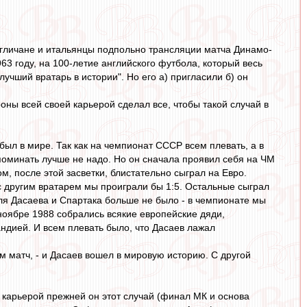
агличане и итальянцы подпольно трансляции матча Динамо-
63 году, на 100-летие английского футбола, который весь
лучший вратарь в истории". Но его а) пригласили б) он
роны всей своей карьерой сделал все, чтобы такой случай в
 был в мире. Так как на чемпионат СССР всем плевать, а в
споминать лучше не надо. Но он сначала проявил себя на ЧМ
м, после этой засветки, блистательно сыграл на Евро.
 с другим вратарем мы проиграли бы 1:5. Остальные сыграл
ля Дасаева и Спартака больше не было - в чемпионате мы
в ноябре 1988 собрались всякие европейские дяди,
андией. И всем плевать было, что Дасаев лажал
м матч, - и Дасаев вошел в мировую историю. С другой
 карьерой прежней он этот случай (финал МК и основа