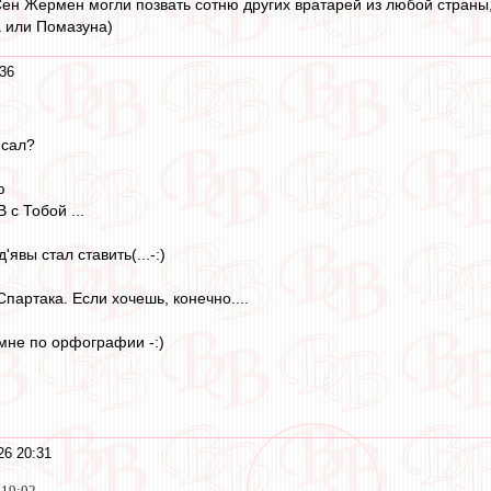
Сен Жермен могли позвать сотню других вратарей из любой страны
 или Помазуна)
36
исал?
ю
 с Тобой ...
'явы стал ставить(...-:)
Спартака. Если хочешь, конечно....
мне по орфографии -:)
26 20:31
 19:02