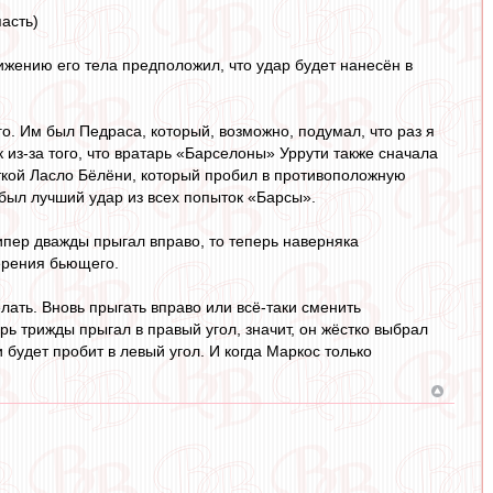
пасть)
ижению его тела предположил, что удар будет нанесён в
о. Им был Педраса, который, возможно, подумал, что раз я
к из-за того, что вратарь «Барселоны» Уррути также сначала
ыткой Ласло Бёлёни, который пробил в противоположную
о был лучший удар из всех попыток «Барсы».
ипер дважды прыгал вправо, то теперь наверняка
мерения бьющего.
лать. Вновь прыгать вправо или всё-таки сменить
рь трижды прыгал в правый угол, значит, он жёстко выбрал
и будет пробит в левый угол. И когда Маркос только