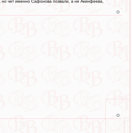
, но чет именно Сафонова позвали, а не Акинфеева,