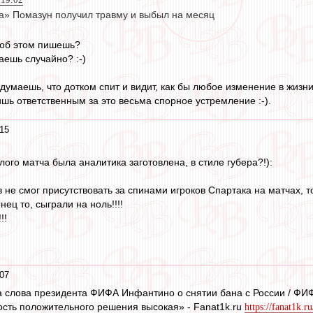
а» Помазун получил травму и выбыл на месяц
 об этом пишешь?
аешь случайно? :-)
, думаешь, что дотком спит и видит, как бы любое изменение в жи
ишь ответственным за это весьма спорное устремление :-).
15
ого матча была аналитика заготовлена, в стиле губера?!):
в не смог присутствовать за спинами игроков Спартака на матчах, т
нец то, сыграли на ноль!!!!
!!
07
а слова президента ФИФА Инфантино о снятии бана с России / ФИ
ость положительного решения высокая» - Fanat1k.ru
https://fanat1k.r