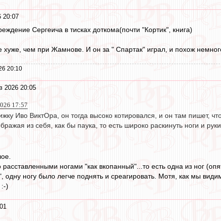
 20:07
реждение Сергеича в тисках доткома(почти "Кортик", книга)
 хуже, чем при Жамнове. И он за " Спартак" играл, и похож немног
26 20:10
в 2026 20:05
026 17:57
ижку Иво ВиктОра, он тогда высоко котировался, и он там пишет, ч
бражая из себя, как бы паука, то есть широко раскинуть ноги и руки
шое.
 расставленными ногами "как вкопанный"...то есть одна из ног (оп
", одну ногу было легче поднять и среагировать. Мотя, как мы видим
:-)
01