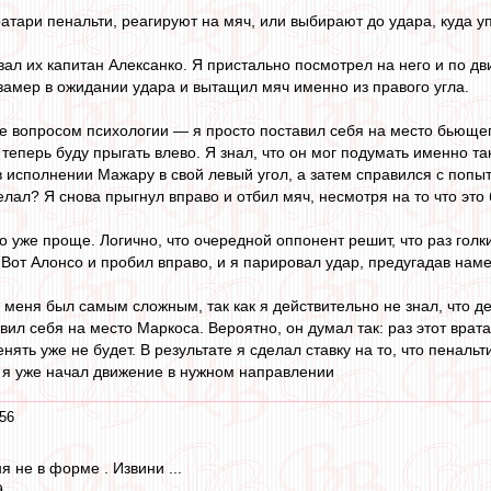
ратари пенальти, реагируют на мяч, или выбирают до удара, куда у
ал их капитан Алексанко. Я пристально посмотрел на него и по дв
 замер в ожидании удара и вытащил мяч именно из правого угла.
е вопросом психологии — я просто поставил себя на место бьющег
теперь буду прыгать влево. Я знал, что он мог подумать именно та
в исполнении Мажару в свой левый угол, а затем справился с поп
делал? Я снова прыгнул вправо и отбил мяч, несмотря на то что эт
о уже проще. Логично, что очередной оппонент решит, что раз голк
. Вот Алонсо и пробил вправо, и я парировал удар, предугадав на
 меня был самым сложным, так как я действительно не знал, что де
ил себя на место Маркоса. Вероятно, он думал так: раз этот врата
енять уже не будет. В результате я сделал ставку на то, что пенальт
 я уже начал движение в нужном направлении
56
я не в форме . Извини ...
...