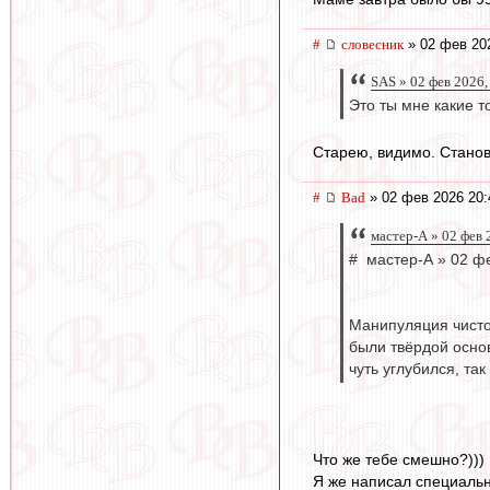
#
словесник
» 02 фев 20
SAS » 02 фев 2026,
Это ты мне какие то
Старею, видимо. Станов
#
Bad
» 02 фев 2026 20:
мастер-А » 02 фев 
# мастер-А » 02 ф
Манипуляция чисто
были твёрдой основ
чуть углубился, так
Что же тебе смешно?)))
Я же написал специально