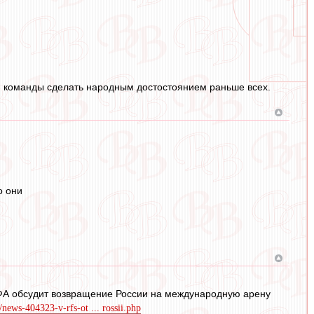
зни команды сделать народным достостоянием раньше всех.
о они
ФА обсудит возвращение России на международную арену
u/news-404323-v-rfs-ot ... rossii.php