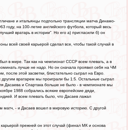
агличане и итальянцы подпольно трансляции матча Динамо-
63 году, на 100-летие английского футбола, который весь
лучший вратарь в истории". Но его а) пригласили б) он
роны всей своей карьерой сделал все, чтобы такой случай в
 был в мире. Так как на чемпионат СССР всем плевать, а в
споминать лучше не надо. Но он сначала проявил себя на ЧМ
м, после этой засветки, блистательно сыграл на Евро.
 с другим вратарем мы проиграли бы 1:5. Остальные сыграл
ля Дасаева и Спартака больше не было - в чемпионате мы
в ноябре 1988 собрались всякие европейские дяди,
андией. И всем плевать было, что Дасаев лажал
м матч, - и Дасаев вошел в мировую историю. С другой
 карьерой прежней он этот случай (финал МК и основа