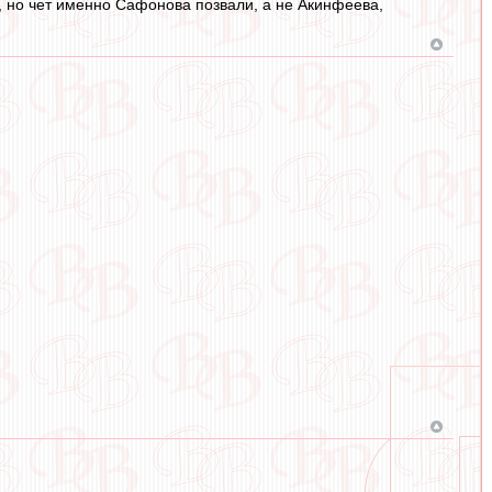
, но чет именно Сафонова позвали, а не Акинфеева,