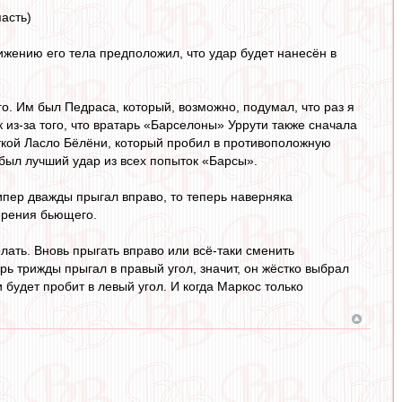
пасть)
ижению его тела предположил, что удар будет нанесён в
о. Им был Педраса, который, возможно, подумал, что раз я
к из-за того, что вратарь «Барселоны» Уррути также сначала
ыткой Ласло Бёлёни, который пробил в противоположную
о был лучший удар из всех попыток «Барсы».
ипер дважды прыгал вправо, то теперь наверняка
мерения бьющего.
лать. Вновь прыгать вправо или всё-таки сменить
рь трижды прыгал в правый угол, значит, он жёстко выбрал
и будет пробит в левый угол. И когда Маркос только