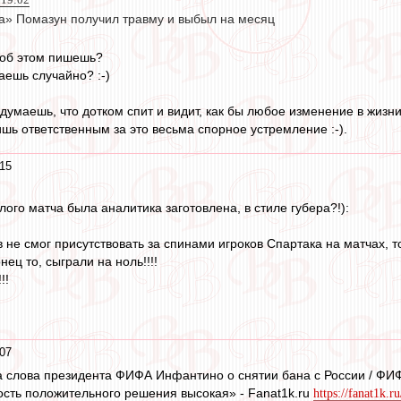
а» Помазун получил травму и выбыл на месяц
 об этом пишешь?
аешь случайно? :-)
, думаешь, что дотком спит и видит, как бы любое изменение в жи
ишь ответственным за это весьма спорное устремление :-).
15
ого матча была аналитика заготовлена, в стиле губера?!):
в не смог присутствовать за спинами игроков Спартака на матчах, т
нец то, сыграли на ноль!!!!
!!
07
а слова президента ФИФА Инфантино о снятии бана с России / ФИ
ость положительного решения высокая» - Fanat1k.ru
https://fanat1k.r