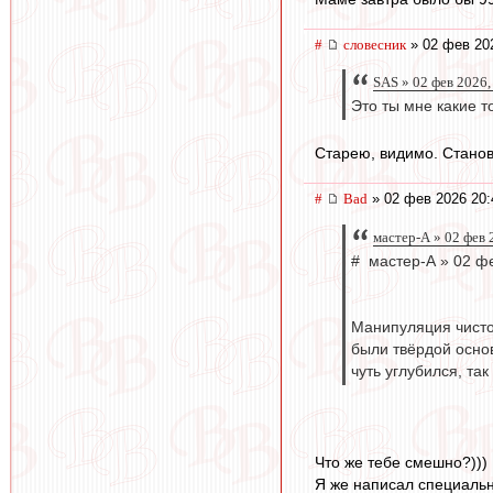
#
словесник
» 02 фев 20
SAS » 02 фев 2026,
Это ты мне какие то
Старею, видимо. Станов
#
Bad
» 02 фев 2026 20:
мастер-А » 02 фев 
# мастер-А » 02 ф
Манипуляция чисто
были твёрдой основ
чуть углубился, так
Что же тебе смешно?)))
Я же написал специально