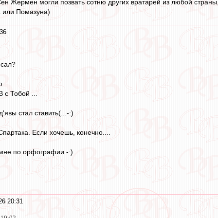
Сен Жермен могли позвать сотню других вратарей из любой страны
 или Помазуна)
36
исал?
ю
 с Тобой ...
'явы стал ставить(...-:)
Спартака. Если хочешь, конечно....
мне по орфографии -:)
26 20:31
 19:02