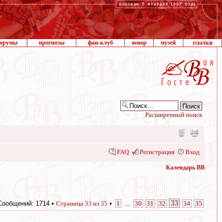
орумы
прогнозы
фан-клуб
юмор
музей
ссылки
Расширенный поиск
FAQ
Регистрация
Вход
Календарь ВВ
33
Сообщений: 1714 •
Страница
33
из
35
•
1
...
30
31
32
34
35