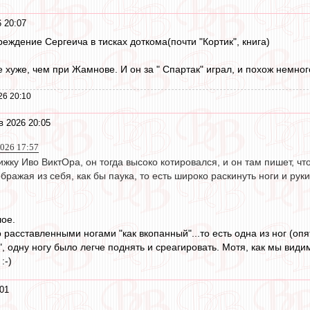
 20:07
реждение Сергеича в тисках доткома(почти "Кортик", книга)
 хуже, чем при Жамнове. И он за " Спартак" играл, и похож немног
26 20:10
в 2026 20:05
026 17:57
ижку Иво ВиктОра, он тогда высоко котировался, и он там пишет, ч
бражая из себя, как бы паука, то есть широко раскинуть ноги и руки
шое.
 расставленными ногами "как вкопанный"...то есть одна из ног (оп
", одну ногу было легче поднять и среагировать. Мотя, как мы видим
:-)
01