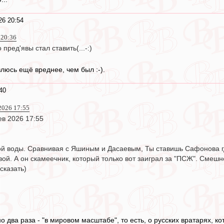
26 20:54
 20:36
 пред'явы стал ставить(...-:)
люсь ещё вреднее, чем был :-).
40
2026 17:55
ев 2026 17:55
й воды. Сравнивая с Яшиным и Дасаевым, Ты ставишь Сафонова где
ой. А он скамеечник, который только вот заиграл за "ПСЖ". Смешно
 сказать)
 два раза - "в мировом масштабе", то есть, о русских вратарях, к