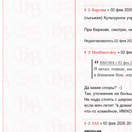
#
Карелин
» 02 фев 2026
(гыгыкая) Культурное уч
При Баркове, смотрю, не
Редактировалось 02 фев 20
#
Mosfilmovskiy
» 02 фе
BM1964 » 02 фев 2
Я читал, помню, кн
в ближнем бою, изо
Да какие споры? :-)
Так, уточнение не боль
Не надо стоять с широко
если мяч летит "в домик
что-то хоккейное, ИМХО 
#
SAS
» 02 фев 2026 20:
авоська
,