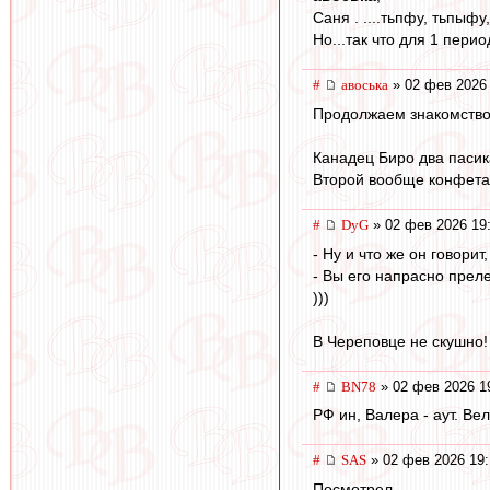
Саня . ....тьпфу, тьпыфу,
Но...так что для 1 перио
#
авоська
» 02 фев 2026 
Продолжаем знакомство 
Канадец Биро два пасика
Второй вообще конфета
#
DyG
» 02 фев 2026 19
- Ну и что же он говори
- Вы его напрасно прел
)))
В Череповце не скушно!
#
BN78
» 02 фев 2026 1
РФ ин, Валера - аут. Ве
#
SAS
» 02 фев 2026 19:
Посмотрел