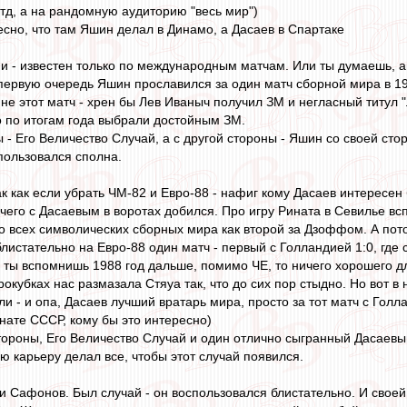
тд, а на рандомную аудиторию "весь мир")
есно, что там Яшин делал в Динамо, а Дасаев в Спартаке
 - известен только по международным матчам. Или ты думаешь, 
 первую очередь Яшин прославился за один матч сборной мира в 19
не этот матч - хрен бы Лев Иваныч получил ЗМ и негласный титул "
го по итогам года выбрали достойным ЗМ.
ы - Его Величество Случай, а с другой стороны - Яшин со своей сто
спользовался сполна.
ак как если убрать ЧМ-82 и Евро-88 - нафиг кому Дасаев интересен
 чего с Дасаевым в воротах добился. Про игру Рината в Севилье в
о всех символических сборных мира как второй за Дзоффом. А пото
блистательно на Евро-88 один матч - первый с Голландией 1:0, где
 ты вспомнишь 1988 год дальше, помимо ЧЕ, то ничего хорошего д
врокубках нас размазала Стяуа так, что до сих пор стыдно. Но вот 
и - и опа, Дасаев лучший вратарь мира, просто за тот матч с Голл
ате СССР, кому бы это интересно)
стороны, Его Величество Случай и один отлично сыгранный Дасаевы
ю карьеру делал все, чтобы этот случай появился.
и Сафонов. Был случай - он воспользовался блистательно. И своей