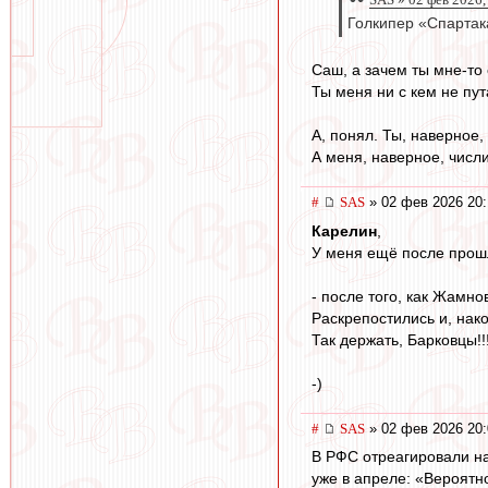
Голкипер «Спартак
Саш, а зачем ты мне-то
Ты меня ни с кем не пут
А, понял. Ты, наверное
А меня, наверное, числ
#
SAS
» 02 фев 2026 20:
Карелин
,
У меня ещё после прошл
- после того, как Жамно
Раскрепостились и, нако
Так держать, Барковцы!!!
-)
#
SAS
» 02 фев 2026 20:
В РФС отреагировали н
уже в апреле: «Вероятн