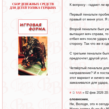
СБОР ДЕНЕЖНЫХ СРЕДСТВ
К вопросу - гадают ли в
ДЛЯ ДЕТЕЙ ТОЛИКА ГЕРЦЫНА
Первый пенальти пробив
правый от меня угол. Я
Второй пенальти был уж
вытащил мяч справа, то 
отбил мяч после удара 
сторону. Так что же я с
С третьим пенальти был
предпочтет другой угол
Четвёртый пенальти для
направление? И я постав
этот вариант и ничего м
замахивался для удара,
#
SAS
» 02 фев 2026 20:
словесник
,
Не, Володя, это я сегодн
Маме завтра было бы 99