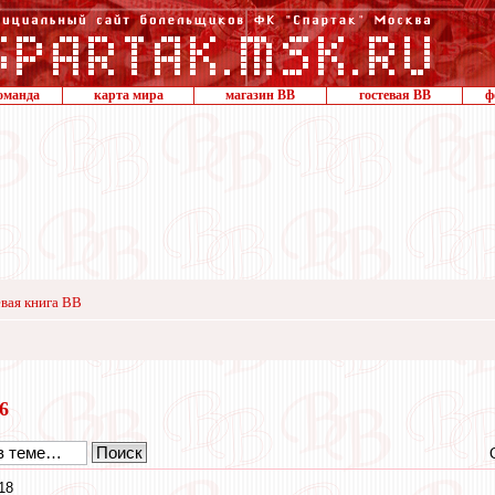
оманда
карта мира
магазин ВВ
гостевая ВВ
ф
вая книга ВВ
26
18