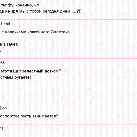
 тьпфу, конечно, но ...
да не зря мы с тобой сегодня днём ....?!)
19:54
с новичками хоккейного Спартака.
 в зачёт.
.
:53
т, этот ваш прелестный дотком?
естным ругаете!
9:44
лоспортом пусть занимается:)
11