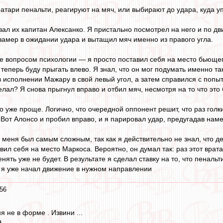
ратари пенальти, реагируют на мяч, или выбирают до удара, куда у
ал их капитан Алексанко. Я пристально посмотрел на него и по дв
 замер в ожидании удара и вытащил мяч именно из правого угла.
е вопросом психологии — я просто поставил себя на место бьющег
теперь буду прыгать влево. Я знал, что он мог подумать именно та
в исполнении Мажару в свой левый угол, а затем справился с поп
делал? Я снова прыгнул вправо и отбил мяч, несмотря на то что эт
о уже проще. Логично, что очередной оппонент решит, что раз голк
. Вот Алонсо и пробил вправо, и я парировал удар, предугадав на
 меня был самым сложным, так как я действительно не знал, что де
ил себя на место Маркоса. Вероятно, он думал так: раз этот врата
енять уже не будет. В результате я сделал ставку на то, что пенальт
 я уже начал движение в нужном направлении
56
я не в форме . Извини ...
...