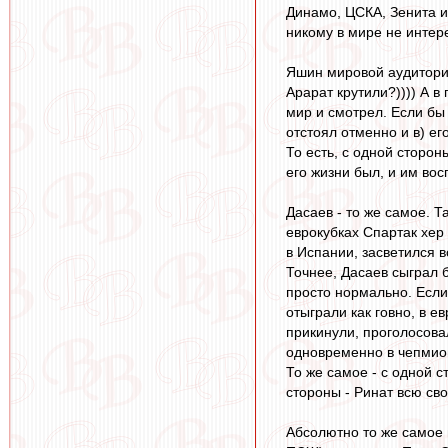
Динамо, ЦСКА, Зенита и
никому в мире не интер
Яшин мировой аудитории
Арарат крутили?)))) А в
мир и смотрел. Если бы 
отстоял отменно и в) е
То есть, с одной сторон
его жизни был, и им во
Дасаев - то же самое. Т
еврокубках Спартак хер
в Испании, засветился в
Точнее, Дасаев сыграл 
просто нормально. Если
отыграли как говно, в е
прикинули, проголосовал
одновременно в чепмион
То же самое - с одной 
стороны - Ринат всю сво
Абсолютно то же самое 