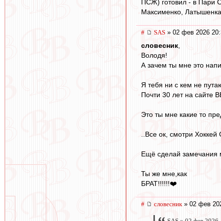
ПСЖ) готовил - в Пари 
Максименко, Латышенка
#
SAS
» 02 фев 2026 20:
словесник
,
Володя!
А зачем ты мне это нап
Я тебя ни с кем не пута
Почти 30 лет на сайте ВВ
Это ты мне какие то пред
..Все ок, смотри Хоккей 
Ещё сделай замечания 
Ты же мне,как
БРАТ!!!!!!❤️
#
словесник
» 02 фев 20
SAS » 02 фев 2026,