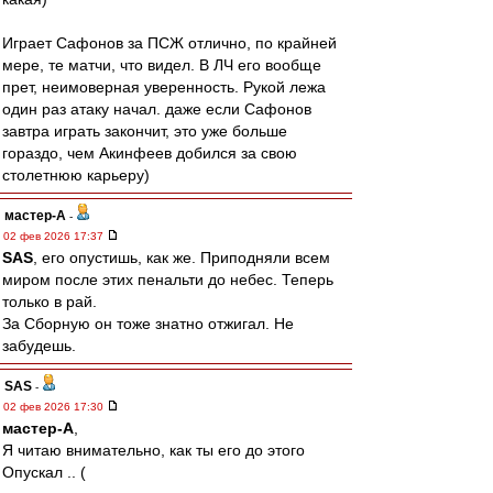
Играет Сафонов за ПСЖ отлично, по крайней
мере, те матчи, что видел. В ЛЧ его вообще
прет, неимоверная уверенность. Рукой лежа
один раз атаку начал. даже если Сафонов
завтра играть закончит, это уже больше
гораздо, чем Акинфеев добился за свою
столетнюю карьеру)
мастер-А
-
02 фев 2026 17:37
SAS
, его опустишь, как же. Приподняли всем
миром после этих пенальти до небес. Теперь
только в рай.
За Сборную он тоже знатно отжигал. Не
забудешь.
SAS
-
02 фев 2026 17:30
мастер-А
,
Я читаю внимательно, как ты его до этого
Опускал .. (