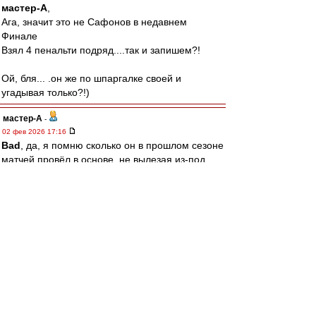
мастер-А
,
Ага, значит это не Сафонов в недавнем
Финале
Взял 4 пенальти подряд....так и запишем?!
Ой, бля... .он же по шпаргалке своей и
угадывая только?!)
мастер-А
-
02 фев 2026 17:16
Bad
, да, я помню сколько он в прошлом сезоне
матчей провёл в основе, не вылезая из-под
Доннарумы. Формально, не подкопаешься -
магатитулар))) Пусть основным вратарём
побудет и также титулы соберёт, заберу свои
слова обратно и признаю, что он топ. И эта,
оказаться в нужное время и в нужном месте,
сидя на бенче, тоже искусство. Но ни разу не
вратарское.
Bad
-
02 фев 2026 17:08
мастер-А » 02 фев 2026 17:03