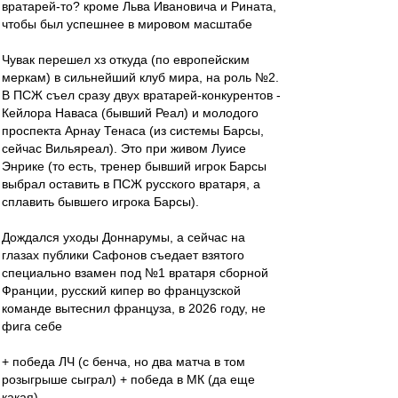
вратарей-то? кроме Льва Ивановича и Рината,
чтобы был успешнее в мировом масштабе
Чувак перешел хз откуда (по европейским
меркам) в сильнейший клуб мира, на роль №2.
В ПСЖ съел сразу двух вратарей-конкурентов -
Кейлора Наваса (бывший Реал) и молодого
проспекта Арнау Тенаса (из системы Барсы,
сейчас Вильяреал). Это при живом Луисе
Энрике (то есть, тренер бывший игрок Барсы
выбрал оставить в ПСЖ русского вратаря, а
сплавить бывшего игрока Барсы).
Дождался уходы Доннарумы, а сейчас на
глазах публики Сафонов съедает взятого
специально взамен под №1 вратаря сборной
Франции, русский кипер во французской
команде вытеснил француза, в 2026 году, не
фига себе
+ победа ЛЧ (с бенча, но два матча в том
розыгрыше сыграл) + победа в МК (да еще
какая)