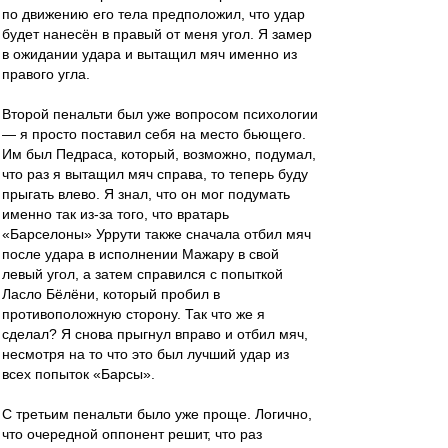
по движению его тела предположил, что удар
будет нанесён в правый от меня угол. Я замер
в ожидании удара и вытащил мяч именно из
правого угла.
Второй пенальти был уже вопросом психологии
— я просто поставил себя на место бьющего.
Им был Педраса, который, возможно, подумал,
что раз я вытащил мяч справа, то теперь буду
прыгать влево. Я знал, что он мог подумать
именно так из-за того, что вратарь
«Барселоны» Уррути также сначала отбил мяч
после удара в исполнении Мажару в свой
левый угол, а затем справился с попыткой
Ласло Бёлёни, который пробил в
противоположную сторону. Так что же я
сделал? Я снова прыгнул вправо и отбил мяч,
несмотря на то что это был лучший удар из
всех попыток «Барсы».
С третьим пенальти было уже проще. Логично,
что очередной оппонент решит, что раз