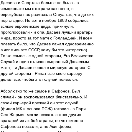
Дасаева и Спартака больше не было - в
чемпионате мы отыграли как говно, в
еврокубках нас размазала Стяуа так, что до сих
пор стыдно. Но вот в ноябре 1988 собрались
всякие европейские дяди, прикинули,
проголосовали - и опа, Дасаев лучший вратарь
мира, просто за тот матч с Голландией. И всем
плевать было, что Дасаев лажал одновременно
в чепмионате СССР, кому бы это интересно)
То же самое - с одной стороны, Его Величество
Случай и один отлично сыгранный Дасаевым
матч, - и Дасаев вошел в мировую историю. С
другой стороны - Ринат всю свою карьеру
делал все, чтобы этот случай появился.
Абсолютно то же самое и Сафонов. Был
случай - он воспользовался блистательно. И
своей карьерой прежней он этот случай
(финал МК и основа ПСЖ) готовил - в Пари
Сен Жермен могли позвать сотню других
вратарей из любой страны, но чет именно
Сафонова позвали, а не Акинфеева,