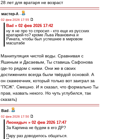
28 лет для вратаря не возраст
мастер-А
-
02 фев 2026 17:55
Bad » 02 фев 2026 17:42
ну я не про то спросил - кто еще из русских
вратарей-то? кроме Льва Ивановича и
Рината, чтобы был успешнее в мировом
масштабе
Манипуляция чистой воды. Сравнивая с
Яшиным и Дасаевым, Ты ставишь Сафонова
где-то рядом с ними. Они же в своих
достижениях всегда были твёрдой основой. А
он скамеечник, который только вот заиграл за
"ПСЖ". Смешно. И я сказал, что формально Ты
прав, назвать некого. Но чуть углубился, так
сказать)
Bad
-
02 фев 2026 17:50
Леонидыч » 02 фев 2026 17:47
За Карпина не будем в его ДР?
Пару раз доводилось общаться.