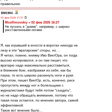
правильнее.
BM1964
-
02 фев 2026 17:57
Mosfilmovskiy » 02 фев 2026 16:27
Не пускать в "домик", например, с широко
расставленными ногами
Я, как игравший в юности в воротах никогда не
лезу в эти "вратарские" споры, но....
Я читал, помню, книжку Иво ВиктОра, он тогда
высоко котировался, и он там пишет, что
вратарю надо максимально расставиться,
в ближнем бою, изображая из себя, как бы
паука, то есть широко раскинуть ноги и руки.
При этом, пишет ВиктОр, есть, конечно, риск
пропустить между ног и болельщики с
журналистами будут тебя потом "съедать",
но не надо обращать внимание, потому что
такая поза остается, по мнению автора, самой
эффективной.
Такое вот мнение было...