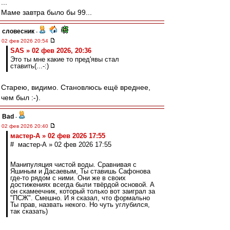
...
Маме завтра было бы 99...
словесник
-
02 фев 2026 20:54
SAS » 02 фев 2026, 20:36
Это ты мне какие то пред'явы стал
ставить(...-:)
Старею, видимо. Становлюсь ещё вреднее,
чем был :-).
Bad
-
02 фев 2026 20:40
мастер-А » 02 фев 2026 17:55
# мастер-А » 02 фев 2026 17:55
Манипуляция чистой воды. Сравнивая с
Яшиным и Дасаевым, Ты ставишь Сафонова
где-то рядом с ними. Они же в своих
достижениях всегда были твёрдой основой. А
он скамеечник, который только вот заиграл за
"ПСЖ". Смешно. И я сказал, что формально
Ты прав, назвать некого. Но чуть углубился,
так сказать)