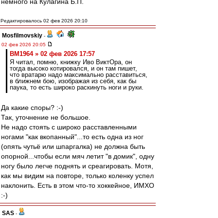
немного на Кулагина Б.П.
Редактировалось 02 фев 2026 20:10
Mosfilmovskiy
-
02 фев 2026 20:05
BM1964 » 02 фев 2026 17:57
Я читал, помню, книжку Иво ВиктОра, он
тогда высоко котировался, и он там пишет,
что вратарю надо максимально расставиться,
в ближнем бою, изображая из себя, как бы
паука, то есть широко раскинуть ноги и руки.
Да какие споры? :-)
Так, уточнение не большое.
Не надо стоять с широко расставленными
ногами "как вкопанный"...то есть одна из ног
(опять чутьё или шпаргалка) не должна быть
опорной...чтобы если мяч летит "в домик", одну
ногу было легче поднять и среагировать. Мотя,
как мы видим на повторе, только коленку успел
наклонить. Есть в этом что-то хоккейное, ИМХО
:-)
SAS
-