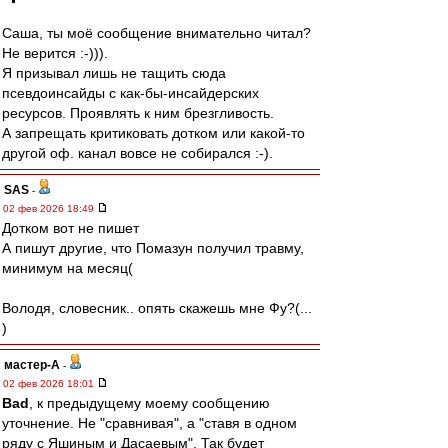
Саша, ты моё сообщение внимательно читал?
Не верится :-))).
Я призывал лишь не тащить сюда
псевдоинсайды с как-бы-инсайдерских
ресурсов. Проявлять к ним брезгливость.
А запрещать критиковать дотком или какой-то
другой оф. канал вовсе не собирался :-).
SAS
-
02 фев 2026 18:49
Дотком вот не пишет
А пишут другие, что Помазун получил травму,
минимум на месяц(
Володя, словесник.. опять скажешь мне Фу?(...
)
мастер-А
-
02 фев 2026 18:01
Bad
, к предыдущему моему сообщению
уточнение. Не "сравнивая", а "ставя в одном
ряду с Яшиным и Дасаевым". Так будет