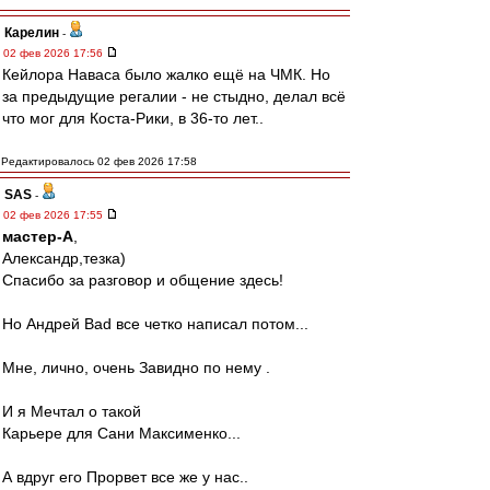
Карелин
-
02 фев 2026 17:56
Кейлора Наваса было жалко ещё на ЧМК. Но
за предыдущие регалии - не стыдно, делал всё
что мог для Коста-Рики, в 36-то лет..
Редактировалось 02 фев 2026 17:58
SAS
-
02 фев 2026 17:55
мастер-А
,
Александр,тезка)
Спасибо за разговор и общение здесь!
Но Андрей Bad все четко написал потом...
Мне, лично, очень Завидно по нему .
И я Мечтал о такой
Карьере для Сани Максименко...
А вдруг его Прорвет все же у нас..