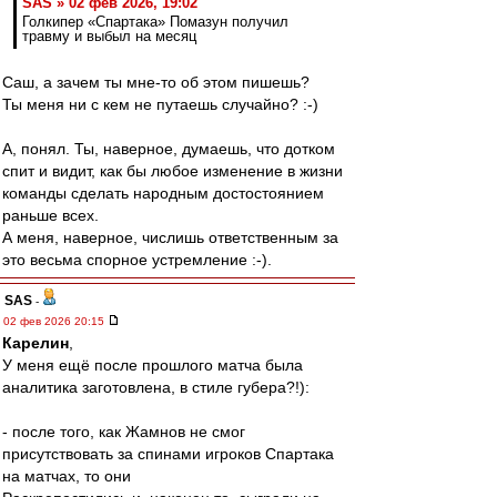
SAS » 02 фев 2026, 19:02
Голкипер «Спартака» Помазун получил
травму и выбыл на месяц
Саш, а зачем ты мне-то об этом пишешь?
Ты меня ни с кем не путаешь случайно? :-)
А, понял. Ты, наверное, думаешь, что дотком
спит и видит, как бы любое изменение в жизни
команды сделать народным достостоянием
раньше всех.
А меня, наверное, числишь ответственным за
это весьма спорное устремление :-).
SAS
-
02 фев 2026 20:15
Карелин
,
У меня ещё после прошлого матча была
аналитика заготовлена, в стиле губера?!):
- после того, как Жамнов не смог
присутствовать за спинами игроков Спартака
на матчах, то они