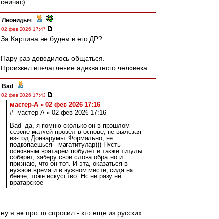
сейчас).
Леонидыч
-
02 фев 2026 17:47
За Карпина не будем в его ДР?
Пару раз доводилось общаться.
Произвел впечатление адекватного человека…
Bad
-
02 фев 2026 17:42
мастер-А » 02 фев 2026 17:16
# мастер-А » 02 фев 2026 17:16
Bad, да, я помню сколько он в прошлом
сезоне матчей провёл в основе, не вылезая
из-под Доннарумы. Формально, не
подкопаешься - магатитулар))) Пусть
основным вратарём побудет и также титулы
соберёт, заберу свои слова обратно и
признаю, что он топ. И эта, оказаться в
нужное время и в нужном месте, сидя на
бенче, тоже искусство. Но ни разу не
вратарское.
ну я не про то спросил - кто еще из русских