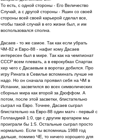
То есть, с одной стороны - Его Величество
Случай, а с другой стороны - Яшин со своей
стороны всей своей карьерой сделал все,
чтобы такой случай в его жизни был, и им
воспользовался сполна.
Дасаев - то же самое. Так как если убрать
ЧМ-82 и Евро-88 - нафиг кому Дасаев
интересен был в мире. Так как на чемпионат
СССР всем плевать, а в еврокубках Спартак
хер чего с Дасаевым в воротах добился. Про
игру Рината в Севилье вспоминать лучше не
надо. Но он сначала проявил себя на ЧМ в
Испании, засветился во всех символических
сборных мира как второй за Дзоффом. А
потом, после этой засветки, блистательно
сыграл на Евро. Точнее, Дасаев сыграл
блистательно на Евро-88 один матч - первый с
Голландией 1:0, где с другим вратарем мы
проиграли бы 1:5. Остальные сыграл просто
нормально. Если ты вспомнишь 1988 год
дальше, помимо ЧЕ, то ничего хорошего для