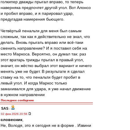
голкипер дважды прыгал вправо, то теперь
наверняка предпочтет другой угол. Вот Алонсо
и пробил вправо, и я парировал удар,
предугадав намерения бьющего.
Четвёртый пенальти для меня был самым
сложным, так как я действительно не знал, что
делать. Вновь прыгать вправо или всё-таки
сменить направление? И я поставил себя на
место Маркоса. Вероятно, он думал так: раз
этот вратарь трижды прыгал в правый угол,
значит, он жёстко выбрал этот вариант и ничего
менять уже не будет. В результате я сделал
ставку на то, что пенальти будет пробит в
левый угол. И когда Маркос только
замахивался для удара, я уже начал движение
в нужном направлении
Последнее сообщение
SAS
-
02 фев 2026 20:56
словесник
,
Не, Володя, это я сегодня не в форме . Извини