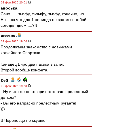
02 фев 2026 20:01
авоська
,
Саня . ....тьпфу, тьпыфу, тьпфу, конечно, но ...
Но...так что для 1 периода не зря мы с тобой
сегодня днём ....?!)
авоська
-
02 фев 2026 19:54
Продолжаем знакомство с новичками
хоккейного Спартака.
Канадец Биро два пасика в зачёт.
Второй вообще конфета.
DyG
-
02 фев 2026 19:53
- Ну и что же он говорит, этот ваш прелестный
дотком?
- Вы его напрасно прелестным ругаете!
)))
В Череповце не скушно!