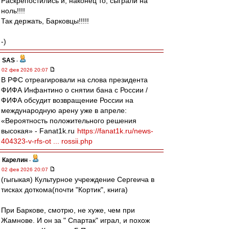
Раскрепостились и, наконец то, сыграли на
ноль!!!!
Так держать, Барковцы!!!!!
-)
SAS
-
02 фев 2026 20:07
В РФС отреагировали на слова президента
ФИФА Инфантино о снятии бана с России /
ФИФА обсудит возвращение России на
международную арену уже в апреле:
«Вероятность положительного решения
высокая» - Fanat1k.ru
https://fanat1k.ru/news-
404323-v-rfs-ot ... rossii.php
Карелин
-
02 фев 2026 20:07
(гыгыкая) Культурное учреждение Сергеича в
тисках доткома(почти "Кортик", книга)
При Баркове, смотрю, не хуже, чем при
Жамнове. И он за " Спартак" играл, и похож