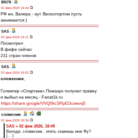
BN78
-
02 фев 2026 19:44
РФ ин, Валера - аут. Велоспортом пусть
занимается:)
SAS
-
02 фев 2026 19:11
Посмотрел
В фифе сейчас
211 стран-членов
SAS
-
02 фев 2026 19:02
словесник
,
Голкипер «Спартака» Помазун получил травму
и выбыл на месяц - Fanat1k.ru
https://share.google/VVQ0kcSPpEOcwevq5
словесник
-
02 фев 2026 18:56
SAS » 02 фев 2026, 18:49
Володя, словесник.. опять скажешь мне Фу?
(... )