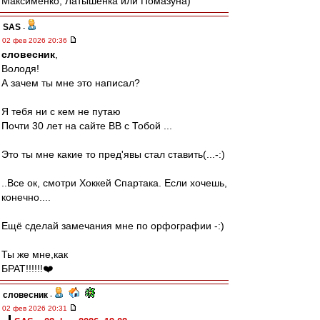
Максименко, Латышенка или Помазуна)
SAS
-
02 фев 2026 20:36
словесник
,
Володя!
А зачем ты мне это написал?
Я тебя ни с кем не путаю
Почти 30 лет на сайте ВВ с Тобой ...
Это ты мне какие то пред'явы стал ставить(...-:)
..Все ок, смотри Хоккей Спартака. Если хочешь,
конечно....
Ещё сделай замечания мне по орфографии -:)
Ты же мне,как
БРАТ!!!!!!❤️
словесник
-
02 фев 2026 20:31