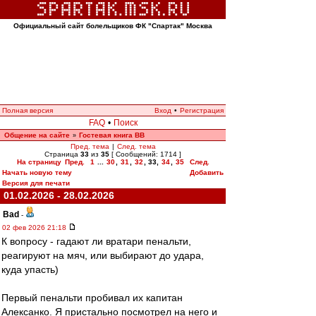
Официальный сайт болельщиков ФК "Спартак" Москва
Полная версия
Вход
•
Регистрация
FAQ
•
Поиск
Общение на сайте
Гостевая книга ВВ
»
Пред. тема
|
След. тема
Страница
33
из
35
[ Сообщений: 1714 ]
На страницу
Пред.
1
...
30
,
31
,
32
,
33
,
34
,
35
След.
Начать новую тему
Добавить
Версия для печати
01.02.2026 - 28.02.2026
Bad
-
02 фев 2026 21:18
К вопросу - гадают ли вратари пенальти,
реагируют на мяч, или выбирают до удара,
куда упасть)
Первый пенальти пробивал их капитан
Алексанко. Я пристально посмотрел на него и