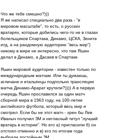
Что же тебе смешно?)))
Я же написал специально два раза - "в
мировом масштабе", то есть, о русских
вратарях, которые добились чего-то не в глазах
болельщиков Спартака, Динамо, ЦСКА, Зенита
итд, а на рандомную аудиторию "весь мир")
никому в мире не интересно, что там Яшин
делал в Динамо, а Дасаев в Спартаке
Яшин мировой аудитории - известен только по
международным матчам. Или ты думаешь,
агличане и итальянцы подпольно трансляции
матча Динамо-Арарат крутили?)))) А в первую
очередь Яшин прославился за один матч
сборной мира в 1963 году, на 100-летие
английского футбола, который весь мир и
смотрел. Если бы не этот матч - хрен бы Лев
Иваныч получил ЗМ и негласный титул "лучший
вратарь в истории". Но его а) пригласили б) он
отстоял отменно и в) его по итогам года
выбрали достойным ЗМ.