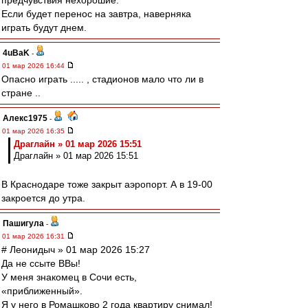
предчувствия нехорошие.
Если будет перенос на завтра, наверняка
играть будут днем.
4uBaK
-
01 мар 2026 16:44
Опасно играть ..... , стадионов мало что ли в
стране ..
Алекс1975
-
01 мар 2026 16:35
Драглайн » 01 мар 2026 15:51
Драглайн » 01 мар 2026 15:51
В Краснодаре тоже закрыт аэропорт. А в 19-00
закроется до утра.
Пашигула
-
01 мар 2026 16:31
# Леонидыч » 01 мар 2026 15:27
Да не ссыте ВВы!
У меня знакомец в Сочи есть,
«приближенный».
Я у него в Ромашково 2 года квартиру снимал!