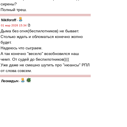
сирены?
Полный треш.
Nikiforoff
-
01 мар 2026 15:34
Дыма без огня(беспилотников) не бывает.
Столько ждать и обломаться конечно жопно
будет.
Надеюсь что сыграем.
А так конечно "весело" возобновился наш
чемп. От судей до беспилотников((((
Уже даже не смешно шутить про "нюансы" РПЛ
от слова совсем.
Леонидыч
-
01 мар 2026 15:27
Да не ссыте ВВы!
У меня знакомец в Сочи есть,
«приближенный».
Я у него в Ромашково 2 года квартиру снимал!
Он щас отписался: вовремя начнут! И со
зрителями.