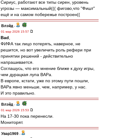
Сириус, работают все типы сирен, уровень
угрозы — максимальный((( фигово,что "Фишт"
ещё и на самом побережье построен((
Влэйд
-
01 мар 2026 15:57
Bad
,
ФИФА так лицо потерять, наверное, не
решится, но вот увеличить роль рефери при
принятии решений - действительно
напрашивается.
Соглашусь, что его мнение ближе к духу игры,
чем дурацкая лупа ВАРа.
В европе, кстати, уже по этому пути пошли,
ВАРа явно меньше, чем, например, у нас.
И это правильно.
Влэйд
-
01 мар 2026 15:53
На 17-30 пока перенесли.
Мониторят.
Увар1969
-