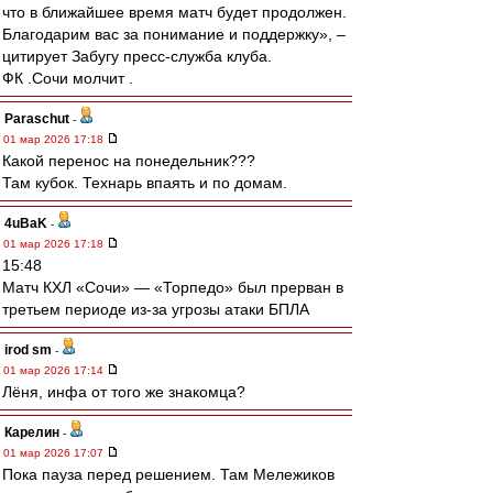
что в ближайшее время матч будет продолжен.
Благодарим вас за понимание и поддержку», –
цитирует Забугу пресс-служба клуба.
ФК .Сочи молчит .
Paraschut
-
01 мар 2026 17:18
Какой перенос на понедельник???
Там кубок. Технарь впаять и по домам.
4uBaK
-
01 мар 2026 17:18
15:48
Матч КХЛ «Сочи» — «Торпедо» был прерван в
третьем периоде из-за угрозы атаки БПЛА
irod sm
-
01 мар 2026 17:14
Лёня, инфа от того же знакомца?
Карелин
-
01 мар 2026 17:07
Пока пауза перед решением. Там Мележиков