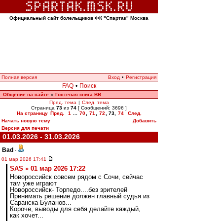
Официальный сайт болельщиков ФК "Спартак" Москва
Полная версия
Вход
•
Регистрация
FAQ
•
Поиск
Общение на сайте
Гостевая книга ВВ
»
Пред. тема
|
След. тема
Страница
73
из
74
[ Сообщений: 3696 ]
На страницу
Пред.
1
...
70
,
71
,
72
,
73
,
74
След.
Начать новую тему
Добавить
Версия для печати
01.03.2026 - 31.03.2026
Bad
-
01 мар 2026 17:41
SAS » 01 мар 2026 17:22
Новороссийск совсем рядом с Сочи, сейчас
там уже играют
Новороссийск- Торпедо....без зрителей
Принимать решение должен главный судья из
Саранска Буланов...
Короче, выводы для себя делайте каждый,
как хочет...