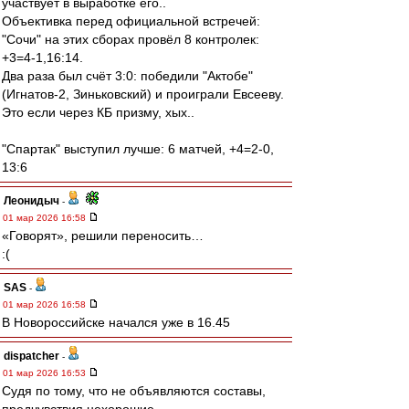
участвует в выработке его..
Объективка перед официальной встречей:
"Сочи" на этих сборах провёл 8 контролек:
+3=4-1,16:14.
Два раза был счёт 3:0: победили "Актобе"
(Игнатов-2, Зиньковский) и проиграли Евсееву.
Это если через КБ призму, хых..
"Спартак" выступил лучше: 6 матчей, +4=2-0,
13:6
Леонидыч
-
01 мар 2026 16:58
«Говорят», решили переносить…
:(
SAS
-
01 мар 2026 16:58
В Новороссийске начался уже в 16.45
dispatcher
-
01 мар 2026 16:53
Судя по тому, что не объявляются составы,