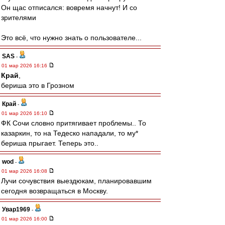
Он щас отписался: вовремя начнут! И со
зрителями
Это всё, что нужно знать о пользователе...
SAS
-
01 мар 2026 16:16
Край
,
бериша это в Грозном
Край
-
01 мар 2026 16:10
ФК Сочи словно притягивает проблемы.. То
казаркин, то на Тедеско нападали, то му*
бериша прыгает. Теперь это..
wod
-
01 мар 2026 16:08
Лучи сочувствия выездюкам, планировавшим
сегодня возвращаться в Москву.
Увар1969
-
01 мар 2026 16:00