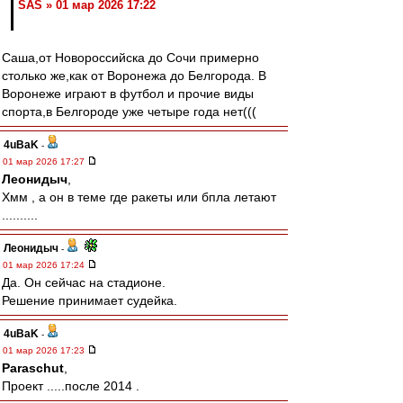
SAS » 01 мар 2026 17:22
Саша,от Новороссийска до Сочи примерно
столько же,как от Воронежа до Белгорода. В
Воронеже играют в футбол и прочие виды
спорта,в Белгороде уже четыре года нет(((
4uBaK
-
01 мар 2026 17:27
Леонидыч
,
Хмм , а он в теме где ракеты или бпла летают
..........
Леонидыч
-
01 мар 2026 17:24
Да. Он сейчас на стадионе.
Решение принимает судейка.
4uBaK
-
01 мар 2026 17:23
Paraschut
,
Проект .....после 2014 .