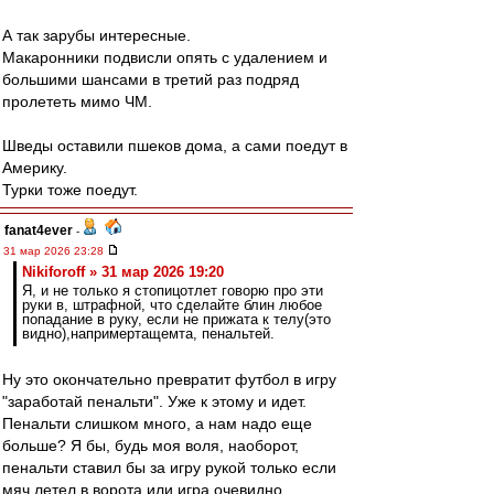
А так зарубы интересные.
Макаронники подвисли опять с удалением и
большими шансами в третий раз подряд
пролететь мимо ЧМ.
Шведы оставили пшеков дома, а сами поедут в
Америку.
Турки тоже поедут.
fanat4ever
-
31 мар 2026 23:28
Nikiforoff » 31 мар 2026 19:20
Я, и не только я стопицотлет говорю про эти
руки в, штрафной, что сделайте блин любое
попадание в руку, если не прижата к телу(это
видно),напримертащемта, пенальтей.
Ну это окончательно превратит футбол в игру
"заработай пенальти". Уже к этому и идет.
Пенальти слишком много, а нам надо еще
больше? Я бы, будь моя воля, наоборот,
пенальти ставил бы за игру рукой только если
мяч летел в ворота или игра очевидно