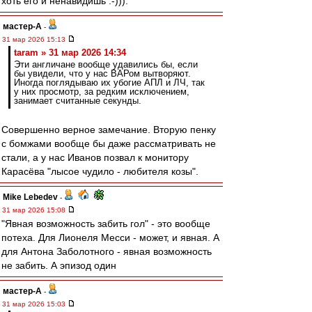
хоть его и ненавидишь :-))).
мастер-А
-
31 мар 2026 15:13
taram » 31 мар 2026 14:34
Эти англичане вообще удавились бы, если
бы увидели, что у нас ВАРом вытворяют.
Иногда поглядываю их убогие АПЛ и ЛЧ, так
у них просмотр, за редким исключением,
занимает считанные секунды.
Совершенно верное замечание. Вторую пенку
с бомжами вообще бы даже рассматривать не
стали, а у нас Иванов позвал к монитору
Карасёва "лысое чудило - любителя козы".
Mike Lebedev
-
31 мар 2026 15:08
"Явная возможность забить гол" - это вообще
потеха. Для Лионеля Месси - может, и явная. А
для Антона Заболотного - явная возможность
не забить. А эпизод один
мастер-А
-
31 мар 2026 15:03