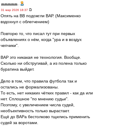
mmmmm
-
31 мар 2026 18:37
Опять на ВВ подожгли ВАР. (Максименко
вздохнул с облегчением)
Повторю то, что писал тут при первых
объявлениях о нём, когда "ура и в воздух
чепчики".
ВАР это никакая не технология. Вообще.
Сколько ни обстругивай, а из полена только
буратина выйдет.
Дело в том, что правила футбола так и
остались не формализованы.
То есть, нет никаких чётких правил - как да или
нет. Сплошное "по мнению судьи".
Поэтому, с увеличением числа судей,
необъективность только вырастает.
Ещё до ВАРа бестолково тщились применить
судей за воротами.