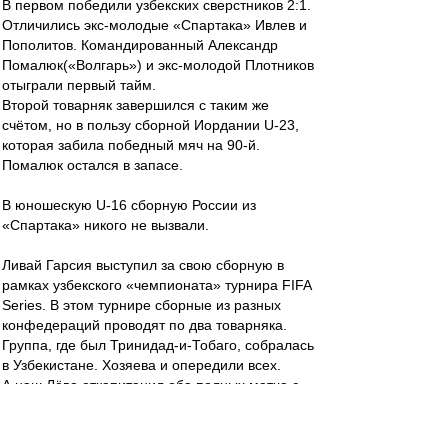
В первом победили узбекских сверстников 2:1.
Отличились экс-молодые «Спартака» Ивлев и
Пополитов. Командированный Александр
Помалюк(«Волгарь») и экс-молодой Плотников
отыграли первый тайм.
Второй товарняк завершился с таким же
счётом, но в пользу сборной Иордании U-23,
которая забила победный мяч на 90-й.
Помалюк остался в запасе.
В юношескую U-16 сборную России из
«Спартака» никого не вызвали.
Ливай Гарсия выступил за свою сборную в
рамках узбекского «чемпионата» турнира FIFA
Series. В этом турнире сборные из разных
конфедераций проводят по два товарняка.
Группа, где был Тринидад-и-Тобаго, собралась
в Узбекистане. Хозяева и опередили всех.
А наш Лёва откапитанил оба полных матча с
Венесуэлой (1:4) и Габоном (2:2, пен.2:3). В
первом отменили его гол, а во втором блеснул
на всю хурму - оформил дубль и не забил