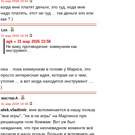
31 мар 2026 16:42
когда мне платят деньги, это гуд, кода мне
надо платить, этот не гуд ... так деньги зло или
как ? )
Los
-
31 мар 2026 16:39
agk » 31 мар 2026 15:58
Не вижу противоречия: коммунизм как
инструмент...
неа .. пока коммунизм в голове у Маркса, это
просто интересная идея, которая ни о чем,
утопия ... а вот когда находится инструмент ....
)
мастер-А
-
31 мар 2026 16:36
alek.vladimir
, мне вспоминается в нашу пользу
"вне игры", "не в не игры" на Мартинсе при
решающем голе бомжам. Вот уж был
нежданчик, что при неочевидном моменте всё
решили в нашу пользу. Больше и вспомнить не