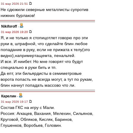
31 мар 2026 21:51
Не сдюжили северные металлисты супротив
нижних бурлаков!
Nikiforoff
-
31 мар 2026 19:20
Я, и не только я стопицотлет говорю про эти
руки в, штрафной, что сделайте блин любое
попадание в руку, если не прижата к телу(это
видно),напримертащемта, пенальтей.
И все. И ниибет. Но мне говорят что будут
специально в руки бить и тп.
Да епт, эти бильярдисты в семиметровые
ворота попасть не всегда могут, а тут по рукам,
блин начнут попадать массово что ли.
Карелин
-
31 мар 2026 19:17
Состав ГКС на игру с Мали.
Россия: Агкацев, Вахания, Мелехин, Сильянов,
Круговой, Обляков, Кисляк, Баринов,
Глушенков, Воробьев, Головин.