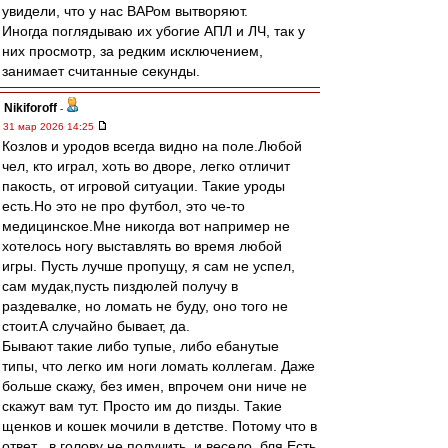
увидели, что у нас ВАРом вытворяют.
Иногда поглядываю их убогие АПЛ и ЛЧ, так у
них просмотр, за редким исключением,
занимает считанные секунды.
Nikiforoff
-
31 мар 2026 14:25
Козлов и уродов всегда видно на поле.Любой
чел, кто играл, хоть во дворе, легко отличит
пакость, от игровой ситуации. Такие уроды
есть.Но это не про футбол, это че-то
медицинское.Мне никогда вот например не
хотелось ногу выставлять во время любой
игры. Пусть лучше пропущу, я сам не успел,
сам мудак,пусть пиздюлей получу в
раздевалке, но ломать не буду, оно того не
стоит.А случайно бывает, да.
Бывают такие либо тупые, либо ебанутые
типы, что легко им ноги ломать коллегам. Даже
больше скажу, без имен, впрочем они ниче не
скажут вам тут. Просто им до пизды. Такие
щенков и кошек мочили в детстве. Потому что в
ответ , в голову не получить, и весело, бля.Есть