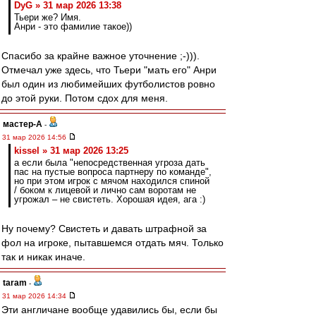
DyG » 31 мар 2026 13:38
Тьери же? Имя.
Анри - это фамилие такое))
Спасибо за крайне важное уточнение ;-))).
Отмечал уже здесь, что Тьери "мать его" Анри
был один из любимейших футболистов ровно
до этой руки. Потом сдох для меня.
мастер-А
-
31 мар 2026 14:56
kissel » 31 мар 2026 13:25
а если была "непосредственная угроза дать
пас на пустые вопроса партнеру по команде",
но при этом игрок с мячом находился спиной
/ боком к лицевой и лично сам воротам не
угрожал – не свистеть. Хорошая идея, ага :)
Ну почему? Свистеть и давать штрафной за
фол на игроке, пытавшемся отдать мяч. Только
так и никак иначе.
taram
-
31 мар 2026 14:34
Эти англичане вообще удавились бы, если бы