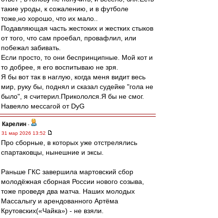
такие уроды, к сожалению, и в футболе
тоже,но хорошо, что их мало..
Подавляющая часть жестоких и жестких стыков
от того, что сам проебал, провафлил, или
побежал забивать.
Если просто, то они беспринципные. Мой кот и
то добрее, я его воспитываю не зря.
Я бы вот так в наглую, когда меня видит весь
мир, руку бы, поднял и сказал судейке "гола не
было", я считерил.Прикололся.Я бы не смог.
Навеяло мессагой от DyG
Карелин
-
31 мар 2026 13:52
Про сборные, в которых уже отстрелялись
спартаковцы, нынешние и эксы.
Раньше ГКС завершила мартовский сбор
молодёжная сборная России нового созыва,
тоже проведя два матча. Наших молодых
Массалыгу и арендованного Артёма
Крутовских(«Чайка») - не взяли.