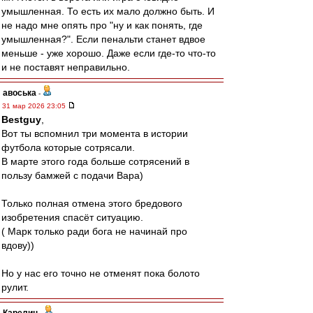
умышленная. То есть их мало должно быть. И
не надо мне опять про "ну и как понять, где
умышленная?". Если пенальти станет вдвое
меньше - уже хорошо. Даже если где-то что-то
и не поставят неправильно.
авоська
-
31 мар 2026 23:05
Bestguy
,
Вот ты вспомнил три момента в истории
футбола которые сотрясали.
В марте этого года больше сотрясений в
пользу бамжей с подачи Вара)
Только полная отмена этого бредового
изобретения спасёт ситуацию.
( Марк только ради бога не начинай про
вдову))
Но у нас его точно не отменят пока болото
рулит.