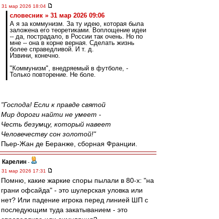
31 мар 2026 18:04
словесник » 31 мар 2026 09:06
А я за коммунизм. За ту идею, которая была
заложена его теоретиками. Воплощение идеи
-- да, пострадало, в России так очень. Но по
мне -- она в корне верная. Сделать жизнь
более справедливой. И т. д.
Извини, конечно.
"Коммунизм", внедряемый в футболе, -
Только повторение. Не боле.
"Господа! Если к правде святой
Мир дороги найти не умеет -
Честь безумцу, который навеет
Человечеству сон золотой!"
Пьер-Жан де Беранже, сборная Франции.
Карелин
-
31 мар 2026 17:31
Помню, какие жаркие споры пылали в 80-х: "на
грани офсайда" - это шулерская уловка или
нет? Или падение игрока перед линией ШП с
последующим туда закатыванием - это