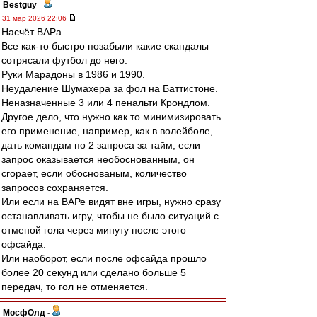
Bestguy
-
31 мар 2026 22:06
Насчёт ВАРа.
Все как-то быстро позабыли какие скандалы
сотрясали футбол до него.
Руки Марадоны в 1986 и 1990.
Неудаление Шумахера за фол на Баттистоне.
Неназначенные 3 или 4 пенальти Крондлом.
Другое дело, что нужно как то минимизировать
его применение, например, как в волейболе,
дать командам по 2 запроса за тайм, если
запрос оказывается необоснованным, он
сгорает, если обоснованым, количество
запросов сохраняется.
Или если на ВАРе видят вне игры, нужно сразу
останавливать игру, чтобы не было ситуаций с
отменой гола через минуту после этого
офсайда.
Или наоборот, если после офсайда прошло
более 20 секунд или сделано больше 5
передач, то гол не отменяется.
МосфОлд
-