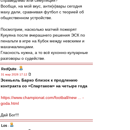
справедливо или симуляция?
Вообще, на мой вкус, анти(к)вары сегодня
маху дали, сравнивая футбол с теорией об
общественном устройстве.
Посмотрим, насколько матчей пожюрят
Кукуяна после вчерашнего решения ЭСК по
пенальти в игре на Кубок между невскими и
махачкалинцами.
Гласность нужна, а то всё кухонно-кулуарные
разговоры о судействе.
RedQuite
-
31 мар 2026 17:12
Эсекьель Барко близок к продлению
контракта со «Спартаком» на четыре года
https://www.championat.com/football/new ... -
goda.html
Дай Бог!!!
Los
-