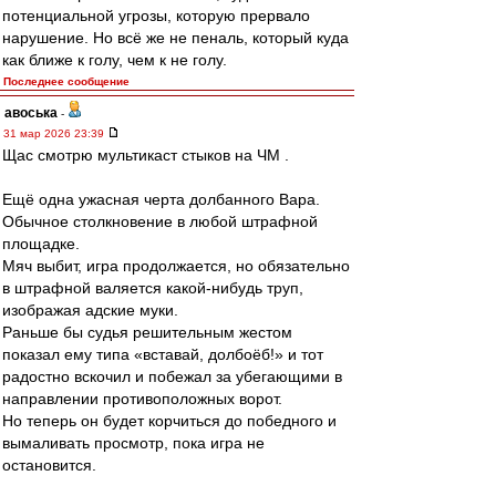
потенциальной угрозы, которую прервало
нарушение. Но всё же не пеналь, который куда
как ближе к голу, чем к не голу.
Последнее сообщение
авоська
-
31 мар 2026 23:39
Щас смотрю мультикаст стыков на ЧМ .
Ещё одна ужасная черта долбанного Вара.
Обычное столкновение в любой штрафной
площадке.
Мяч выбит, игра продолжается, но обязательно
в штрафной валяется какой-нибудь труп,
изображая адские муки.
Раньше бы судья решительным жестом
показал ему типа «вставай, долбоёб!» и тот
радостно вскочил и побежал за убегающими в
направлении противоположных ворот.
Но теперь он будет корчиться до победного и
вымаливать просмотр, пока игра не
остановится.