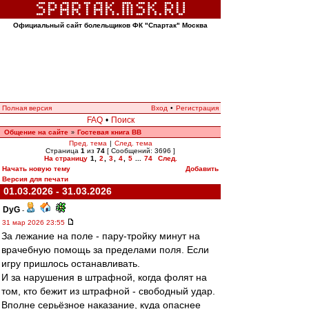
Официальный сайт болельщиков ФК "Спартак" Москва
Полная версия
Вход
•
Регистрация
FAQ
•
Поиск
Общение на сайте
Гостевая книга ВВ
»
Пред. тема
|
След. тема
Страница
1
из
74
[ Сообщений: 3696 ]
На страницу
1
,
2
,
3
,
4
,
5
...
74
След.
Начать новую тему
Добавить
Версия для печати
01.03.2026 - 31.03.2026
DyG
-
31 мар 2026 23:55
За лежание на поле - пару-тройку минут на
врачебную помощь за пределами поля. Если
игру пришлось останавливать.
И за нарушения в штрафной, когда фолят на
том, кто бежит из штрафной - свободный удар.
Вполне серьёзное наказание, куда опаснее