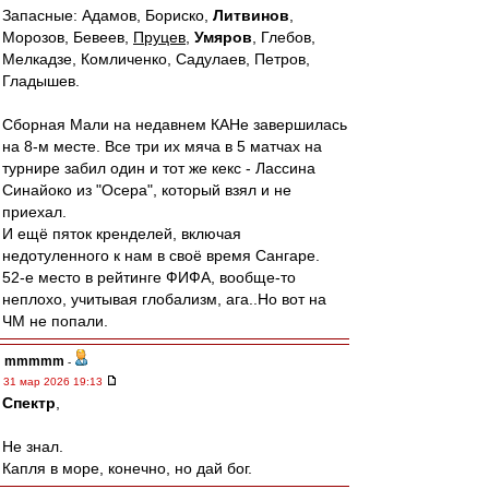
Запасные: Адамов, Бориско,
Литвинов
,
Морозов, Бевеев,
Пруцев
,
Умяров
, Глебов,
Мелкадзе, Комличенко, Садулаев, Петров,
Гладышев.
Сборная Мали на недавнем КАНе завершилась
на 8-м месте. Все три их мяча в 5 матчах на
турнире забил один и тот же кекс - Лассина
Синайоко из "Осера", который взял и не
приехал.
И ещё пяток кренделей, включая
недотуленного к нам в своё время Сангаре.
52-е место в рейтинге ФИФА, вообще-то
неплохо, учитывая глобализм, ага..Но вот на
ЧМ не попали.
mmmmm
-
31 мар 2026 19:13
Спектр
,
Не знал.
Капля в море, конечно, но дай бог.