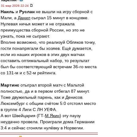
Карелин
-
31 мар 2026 22:24
Наиль
и
Руслан
не вышли на игру сборной с
Мали, а
Данил
сыграл 15 минут в концовке.
Нулевая ничья может и не отражала
преимущества сборной России, но это не
узнать, пока не сыграют.
Вполне возможно, что реализуй Обляков точку,
гости понапрягали бы хозяев. Ещё думается,
если из наших игроков в этих двух матчах
составить оптимальный набор, то результат
был бы соответствующий встречам 36-го места
со 131-м и с 52-м рейтинга.
Мартинс
отыграл второй матч с Мальтой
полностью, да и в первом отбегал 87 минут.
Тоже двужильный парень, как и Денисов.
Люксембург с общим счётом 5:0 отстоял место
в группе 4 Лиги С ЛН УЕФА.
А вот Швейцария (ГТ-
М.Якин
) эту паузу
неудачно провела. Проиграли дома Германии
3:4 и сейчас сгоняли нулёвку в Норвегии.