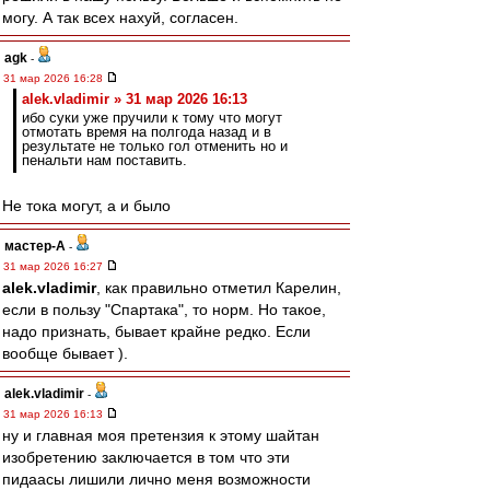
могу. А так всех нахуй, согласен.
agk
-
31 мар 2026 16:28
alek.vladimir » 31 мар 2026 16:13
ибо суки уже пручили к тому что могут
отмотать время на полгода назад и в
результате не только гол отменить но и
пенальти нам поставить.
Не тока могут, а и было
мастер-А
-
31 мар 2026 16:27
alek.vladimir
, как правильно отметил Карелин,
если в пользу "Спартака", то норм. Но такое,
надо признать, бывает крайне редко. Если
вообще бывает ).
alek.vladimir
-
31 мар 2026 16:13
ну и главная моя претензия к этому шайтан
изобретению заключается в том что эти
пидаасы лишили лично меня возможности