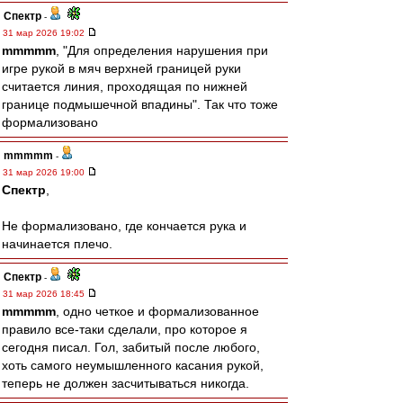
Спектр
-
31 мар 2026 19:02
mmmmm
, "Для определения нарушения при
игре рукой в мяч верхней границей руки
считается линия, проходящая по нижней
границе подмышечной впадины". Так что тоже
формализовано
mmmmm
-
31 мар 2026 19:00
Спектр
,
Не формализовано, где кончается рука и
начинается плечо.
Спектр
-
31 мар 2026 18:45
mmmmm
, одно четкое и формализованное
правило все-таки сделали, про которое я
сегодня писал. Гол, забитый после любого,
хоть самого неумышленного касания рукой,
теперь не должен засчитываться никогда.