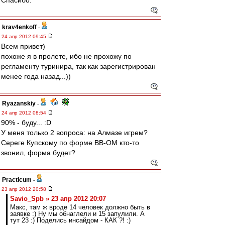
Спасибо.
krav4enkoff
-
24 апр 2012 09:45
Всем привет)
похоже я в пролете, ибо не прохожу по
регламенту туринира, так как зарегистрирован
менее года назад...))
Ryazanskiy
-
24 апр 2012 08:54
90% - буду... :D
У меня только 2 вопроса: на Алмазе игрем?
Сереге Купскому по форме ВВ-ОМ кто-то
звонил, форма будет?
Practicum
-
23 апр 2012 20:58
Savio_Spb » 23 апр 2012 20:07
Макс, там ж вроде 14 человек должно быть в
заявке :) Ну мы обнаглели и 15 запулили. А
тут 23 :) Поделись инсайдом - КАК ?! :)