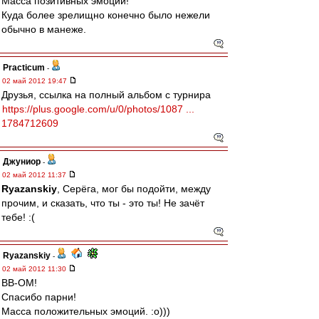
Масса позитивных эмоций!
Куда более зрелищно конечно было нежели
обычно в манеже.
Practicum
-
02 май 2012 19:47
Друзья, ссылка на полный альбом с турнира
https://plus.google.com/u/0/photos/1087 ...
1784712609
Джуниор
-
02 май 2012 11:37
Ryazanskiy
, Серёга, мог бы подойти, между
прочим, и сказать, что ты - это ты! Не зачёт
тебе! :(
Ryazanskiy
-
02 май 2012 11:30
ВВ-ОМ!
Спасибо парни!
Масса положительных эмоций. :о)))