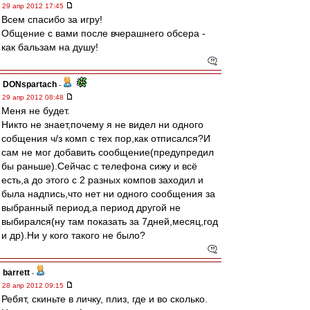
29 апр 2012 17:45
Всем спасибо за игру!
Общение с вами после вчерашнего обсера -
как бальзам на душу!
DONspartach
-
29 апр 2012 08:48
Меня не будет.
Никто не знает,почему я не видел ни одного
собщения ч/з комп с тех пор,как отписался?И
сам не мог добавить сообщение(предупредил
бы раньше).Сейчас с телефона сижу и всё
есть,а до этого с 2 разных компов заходил и
была надпись,что нет ни одного сообщения за
выбранный период,а период другой не
выбирался(ну там показать за 7дней,месяц,год
и др).Ни у кого такого не было?
barrett
-
28 апр 2012 09:15
Ребят, скиньте в личку, плиз, где и во сколько.