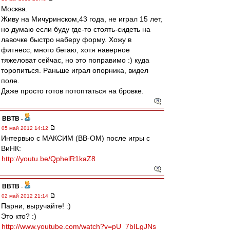
Москва.
Живу на Мичуринском,43 года, не играл 15 лет,
но думаю если буду где-то стоять-сидеть на
лавочке быстро наберу форму. Хожу в
фитнесс, много бегаю, хотя наверное
тяжеловат сейчас, но это поправимо :) куда
торопиться. Раньше играл опорника, видел
поле.
Даже просто готов потоптаться на бровке.
ВВТВ
-
05 май 2012 14:12
Интервью с МАКСИМ (ВВ-ОМ) после игры с
ВиНК:
http://youtu.be/QphelR1kaZ8
ВВТВ
-
02 май 2012 21:14
Парни, выручайте! :)
Это кто? :)
http://www.youtube.com/watch?v=pU_7bILgJNs