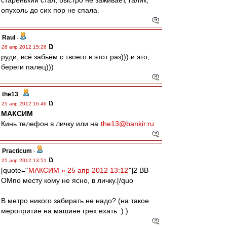
старенький стал, быстро не заживает, галик,
опухоль до сих пор не спала.
Raul
-
26 апр 2012 15:26
руди, всё забьём с твоего в этот раз))) и это,
береги палец)))
the13
-
25 апр 2012 16:46
МАКСИМ
Кинь телефон в личку или на
the13@bankir.ru
Practicum
-
25 апр 2012 13:51
[quote="
МАКСИМ » 25 апр 2012 13:12
"]2 ВВ-
ОМпо месту кому не ясно, в личку.[/quo
В метро никого забирать не надо? (на такое
меропритие на машине грех ехать :) )