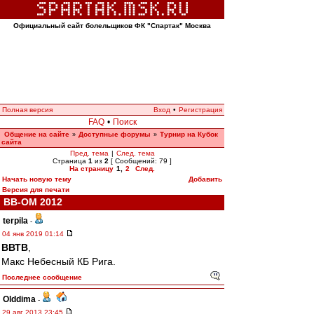
Официальный сайт болельщиков ФК "Спартак" Москва
Полная версия
Вход
•
Регистрация
FAQ
•
Поиск
Общение на сайте
Доступные форумы
Турнир на Кубок
»
»
сайта
Пред. тема
|
След. тема
Страница
1
из
2
[ Сообщений: 79 ]
На страницу
1
,
2
След.
Начать новую тему
Добавить
Версия для печати
ВВ-ОМ 2012
terpila
-
04 янв 2019 01:14
ВВТВ
,
Макс Небесный КБ Рига.
Последнее сообщение
Olddima
-
29 авг 2013 23:45