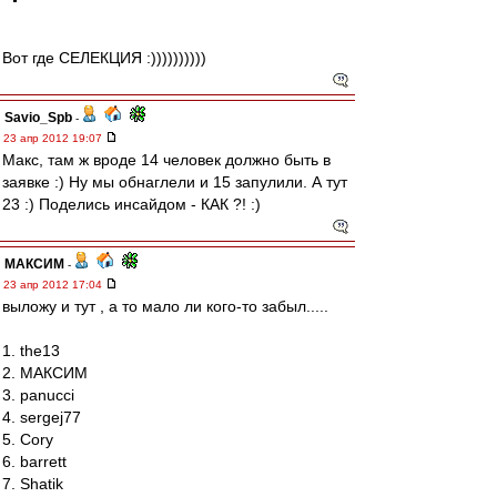
Вот где СЕЛЕКЦИЯ :))))))))))
Savio_Spb
-
23 апр 2012 19:07
Макс, там ж вроде 14 человек должно быть в
заявке :) Ну мы обнаглели и 15 запулили. А тут
23 :) Поделись инсайдом - КАК ?! :)
МАКСИМ
-
23 апр 2012 17:04
выложу и тут , а то мало ли кого-то забыл.....
1. the13
2. МАКСИМ
3. panucci
4. sergej77
5. Cory
6. barrett
7. Shatik