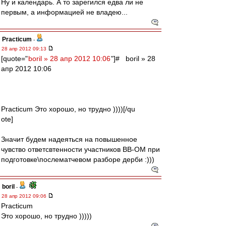
Ну и календарь. А то зарегился едва ли не
первым, а информацией не владею...
Practicum
-
28 апр 2012 09:13
[quote="
boril » 28 апр 2012 10:06
"]# boril » 28
апр 2012 10:06
Practicum Это хорошо, но трудно ))))[/qu
ote]
Значит будем надеяться на повышенное
чувство ответсвтенности участников ВВ-ОМ при
подготовке\послематчевом разборе дерби :)))
boril
-
28 апр 2012 09:06
Practicum
Это хорошо, но трудно )))))