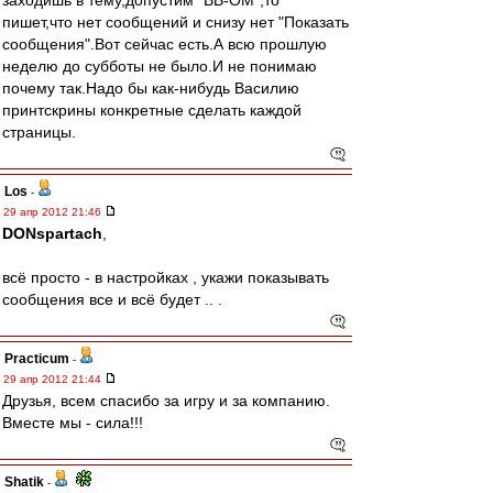
заходишь в тему,допустим "ВВ-ОМ",то
пишет,что нет сообщений и снизу нет "Показать
сообщения".Вот сейчас есть.А всю прошлую
неделю до субботы не было.И не понимаю
почему так.Надо бы как-нибудь Василию
принтскрины конкретные сделать каждой
страницы.
Los
-
29 апр 2012 21:46
DONspartach
,
всё просто - в настройках , укажи показывать
сообщения все и всё будет .. .
Practicum
-
29 апр 2012 21:44
Друзья, всем спасибо за игру и за компанию.
Вместе мы - сила!!!
Shatik
-