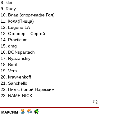
8. klei
9. Rudy
10. Влад (спорт-кафе Гол)
11. Коля(Пицца)
12. Eugene LA
13. Стоппер – Сергей
14. Practicum
15. dmg
16. DONspartach
17. Ryazanskiy
18. Boril
19. Vers
20. krav4enkoff
21. Sanchello
22. Пил с Леней Нарвским
23. NAME-NICK
МАКСИМ
-
23 апр 2012 16:46
По сообщению от друзей соперников, поляна в
виду хорошего качества покрытия может быть и
скользкой, поэтому наверное рекомендуется и