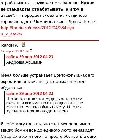
отрабатывать — руки же не завяжешь.
Нужно
не стандарты отрабатывать, а игру в
атаке
", — передаёт слова Билялетдинова
корреспондент "Чемпионат.com" Денис Целых.
http://fratria.ru/news/2012/04/28/bilya ...
u_v_atake/
Ranger76
-
29 апр 2012 07:09
cafir » 29 апр 2012 04:23
Андрюша Аршавин
Меня больше устраивает Бритожопый,как его
окрестили англичане, у которых он жидко
обделался.
cafir » 29 апр 2012 04:23
Что конкрентно этот мудель хотел этим
сказать и как именно отпраздновать - не
известно. Но надо быть начеку. От этих
хуеплётов можно ожидать всего.
Я тебе могу сказать, что этот мундель имел
ввиду: бомжи все до единого люто ненавидят
Спартак и хотят его не просто обыграть а еще