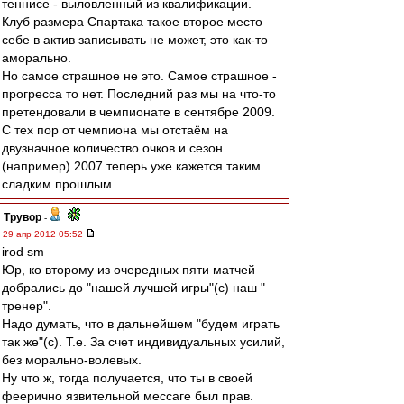
теннисе - выловленный из квалификации.
Клуб размера Спартака такое второе место
себе в актив записывать не может, это как-то
аморально.
Но самое страшное не это. Самое страшное -
прогресса то нет. Последний раз мы на что-то
претендовали в чемпионате в сентябре 2009.
С тех пор от чемпиона мы отстаём на
двузначное количество очков и сезон
(например) 2007 теперь уже кажется таким
сладким прошлым...
Трувор
-
29 апр 2012 05:52
irod sm
Юр, ко второму из очередных пяти матчей
добрались до "нашей лучшей игры"(c) наш "
тренер".
Надо думать, что в дальнейшем "будем играть
так же"(с). Т.е. За счет индивидуальных усилий,
без морально-волевых.
Ну что ж, тогда получается, что ты в своей
феерично язвительной мессаге был прав.