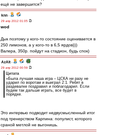
ещё не завершится?
knn
-
29 апр 2012 01:05
wod
Дык поэтому у кого-то состояние оценивается в
250 лимонов, а у кого-то в 6,5 ярдов)))
Валера, 350р. пойдут на стадион, будь спок)
AzAlt
-
29 апр 2012 00:59
Цитата
«Была лучшая наша игра – ЦСКА ни разу не
ударил по воротам и выиграл 2:1. Ребят в
раздевалке поздравил и поблагодарил. Если
будем так дальше играть, все будет в
порядке.
Это интервью подводит недвусмысленный итог
под тренерством Карпина: популист, которого
сраной метлой не выгонишь.