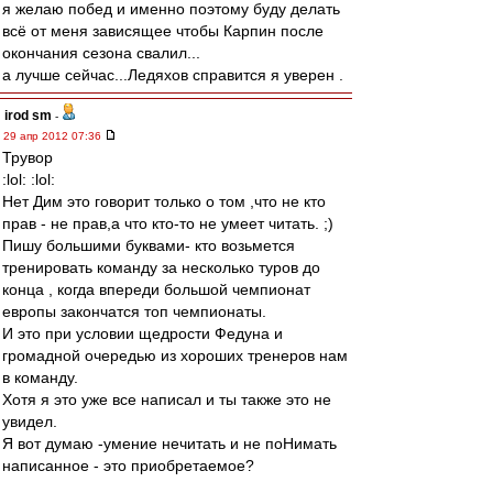
я желаю побед и именно поэтому буду делать
всё от меня зависящее чтобы Карпин после
окончания сезона свалил...
а лучше сейчас...Ледяхов справится я уверен .
irod sm
-
29 апр 2012 07:36
Трувор
:lol: :lol:
Нет Дим это говорит только о том ,что не кто
прав - не прав,а что кто-то не умеет читать. ;)
Пишу большими буквами- кто возьмется
тренировать команду за несколько туров до
конца , когда впереди большой чемпионат
европы закончатся топ чемпионаты.
И это при условии щедрости Федуна и
громадной очередью из хороших тренеров нам
в команду.
Хотя я это уже все написал и ты также это не
увидел.
Я вот думаю -умение нечитать и не поНимать
написанное - это приобретаемое?