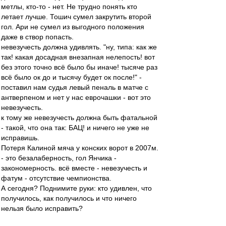
метлы, кто-то - нет. Не трудно понять кто
летает лучше. Тошич сумел закрутить второй
гол. Ари не сумел из выгодного положения
даже в створ попасть.
невезучесть должна удивлять. "ну, типа: как же
так! какая досадная внезапная нелепость! вот
без этого точно всё было бы иначе! тысяче раз
всё было ок до и тысячу будет ок после!" -
поставил нам судья левый пеналь в матче с
антверпеном и нет у нас еврочашки - вот это
невезучесть.
к тому же невезучесть должна быть фатальной
- такой, что она так: БАЦ! и ничего не уже не
исправишь.
Потеря Калиной мяча у конских ворот в 2007м.
- это безалаберность, гол Янчика -
закономерность. всё вместе - невезучесть и
фатум - отсутствие чемпионства.
А сегодня? Поднимите руки: кто удивлен, что
получилось, как получилось и что ничего
нельзя было исправить?