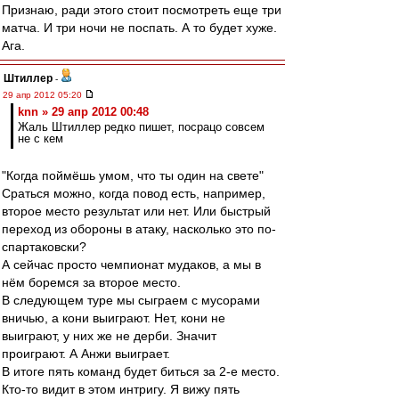
Признаю, ради этого стоит посмотреть еще три
матча. И три ночи не поспать. А то будет хуже.
Ага.
Штиллер
-
29 апр 2012 05:20
knn » 29 апр 2012 00:48
Жаль Штиллер редко пишет, посрацо совсем
не с кем
"Когда поймёшь умом, что ты один на свете"
Сраться можно, когда повод есть, например,
второе место результат или нет. Или быстрый
переход из обороны в атаку, насколько это по-
спартаковски?
А сейчас просто чемпионат мудаков, а мы в
нём боремся за второе место.
В следующем туре мы сыграем с мусорами
вничью, а кони выиграют. Нет, кони не
выиграют, у них же не дерби. Значит
проиграют. А Анжи выиграет.
В итоге пять команд будет биться за 2-е место.
Кто-то видит в этом интригу. Я вижу пять