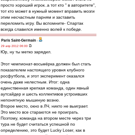
просто хороший игрок..а тот кто " в авторитете",
тот кто может в нужный момент вправить мозги
этим несчастным парням и заставить
переломить игру. Вы вспомните- Спартак
всегда славился именно волей к победе.
Paris Saint-Germain
-
29 апр 2012 06:00
Юр, ну ты метко зарядил.
Этот чемпионат-восьмёрка должен был стать
показателем настоящего уровня клубного
росфутбола, и этот эксперимент оказался
очень даже нелестным. Итог: одна
единственная крепкая команда, один явный
аутсайдер и шесть коллективов устроивших
непонятную мышиную возню.
Второе место, окно в ЛЧ, никто не выиграет.
Это место все стараются не проиграть.
Поэтому, команда на втором месте через три
тура не будет считаться успешной по
определению, это будет Lucky Loser, как в