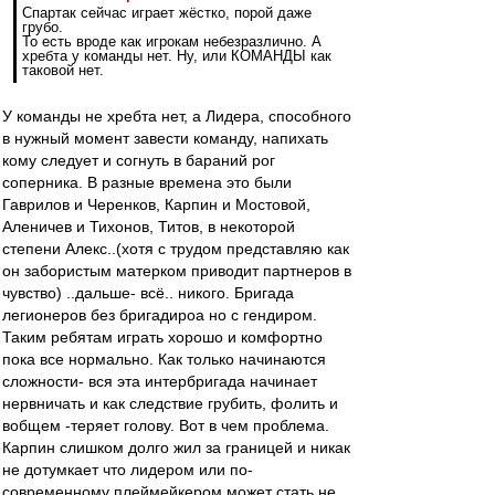
Спартак сейчас играет жёстко, порой даже
грубо.
То есть вроде как игрокам небезразлично. А
хребта у команды нет. Ну, или КОМАНДЫ как
таковой нет.
У команды не хребта нет, а Лидера, способного
в нужный момент завести команду, напихать
кому следует и согнуть в бараний рог
соперника. В разные времена это были
Гаврилов и Черенков, Карпин и Мостовой,
Аленичев и Тихонов, Титов, в некоторой
степени Алекс..(хотя с трудом представляю как
он забористым матерком приводит партнеров в
чувство) ..дальше- всё.. никого. Бригада
легионеров без бригадироа но с гендиром.
Таким ребятам играть хорошо и комфортно
пока все нормально. Как только начинаются
сложности- вся эта интербригада начинает
нервничать и как следствие грубить, фолить и
вобщем -теряет голову. Вот в чем проблема.
Карпин слишком долго жил за границей и никак
не дотумкает что лидером или по-
современному плеймейкером может стать не