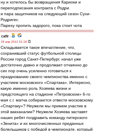
ну и хотелось бы возвращения Кариоки и
переподписания контракта с Родри.
и пара защитников на следующий сезон Сухи-
Родригес.
Пареху пропить задорого, пока стоит чота
cafir
-
29 апр 2012 01:18
Складывается такое впечатление, что,
сохранивший статус футбольной столицы
России город Санкт-Петербург, начал уже
достаточно давно и продолжает отчаянно до
сих пор очень усиленно готовиться к
празднованию своего чемпионства именно с
участием московского «Спартака». Интересно,
какую именно роль Хозяева жизни и
предстоящего на стадионе «Петровском» 6-го
мая с.г. матча собираются отвести московскому
«Спартаку»? Неужели мы примем участие в
этой вакханалии? Неужели Хозяева заставят
наших ребят поздравить команду питерского
«Зенита» и их многочисленных преданных
болельщиков с победой в чемпионате, который