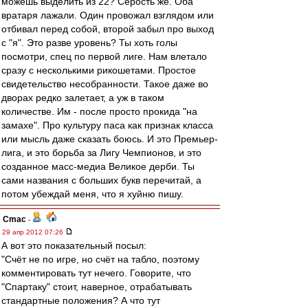
можешь выделить из 22? Серость же. Оба
вратаря лажали. Один провожал взглядом или
отбивал перед собой, второй забыл про выход
с "я". Это разве уровень? Ты хоть голы
посмотри, спец по первой лиге. Нам влетало
сразу с несколькими рикошетами. Простое
свидетельство несобранности. Такое даже во
дворах редко залетает, а уж в таком
количестве. Им - после просто прокида "на
замахе". Про культуру паса как признак класса
или мысль даже сказать боюсь. И это Премьер-
лига, и это борьба за Лигу Чемпионов, и это
созданное масс-медиа Великое дерби. Ты
сами названия с больших букв перечитай, а
потом убеждай меня, что я хуйню пишу.
Cmac
-
29 апр 2012 07:26
А вот это показательный посыл:
"Счёт не по игре, но счёт на табло, поэтому
комментировать тут нечего. Говорите, что
"Спартаку" стоит, наверное, отрабатывать
стандартные положения? А что тут