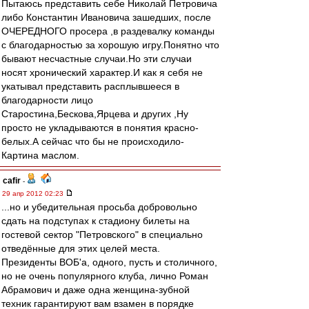
Пытаюсь представить себе Николай Петровича
либо Константин Ивановича зашедших, после
ОЧЕРЕДНОГО просера ,в раздевалку команды
с благодарностью за хорошую игру.Понятно что
бывают несчастные случаи.Но эти случаи
носят хронический характер.И как я себя не
укатывал представить расплывшееся в
благодарности лицо
Старостина,Бескова,Ярцева и других ,Ну
просто не укладываются в понятия красно-
белых.А сейчас что бы не происходило-
Картина маслом.
cafir
-
29 апр 2012 02:23
...но и убедительная просьба добровольно
сдать на подступах к стадиону билеты на
гостевой сектор "Петровского" в специально
отведённые для этих целей места.
Президенты ВОБ'а, одного, пусть и столичного,
но не очень популярного клуба, лично Роман
Абрамович и даже одна женщина-зубной
техник гарантируют вам взамен в порядке