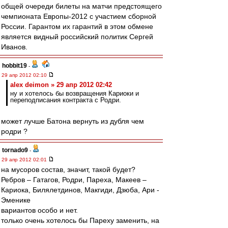
общей очереди билеты на матчи предстоящего
чемпионата Европы-2012 с участием сборной
России. Гарантом их гарантий в этом обмене
является видный российский политик Сергей
Иванов.
hobbit19
-
29 апр 2012 02:10
alex deimon » 29 апр 2012 02:42
ну и хотелось бы возвращения Кариоки и
переподписания контракта с Родри.
может лучше Батона вернуть из дубля чем
родри ?
tornado9
-
29 апр 2012 02:01
на мусоров состав, значит, такой будет?
Ребров – Гатагов, Родри, Пареха, Макеев –
Кариока, Билялетдинов, Макгиди, Дзюба, Ари -
Эменике
вариантов особо и нет.
только очень хотелось бы Пареху заменить, на