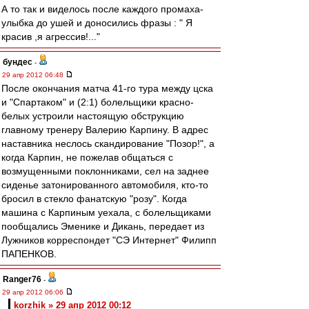
А то так и виделось после каждого промаха-
улыбка до ушей и доносились фразы : " Я
красив ,я агрессив!..."
бундес
-
29 апр 2012 06:48
После окончания матча 41-го тура между цска
и "Спартаком" и (2:1) болельщики красно-
белых устроили настоящую обструкцию
главному тренеру Валерию Карпину. В адрес
наставника неслось скандирование "Позор!", а
когда Карпин, не пожелав общаться с
возмущенными поклонниками, сел на заднее
сиденье затонированного автомобиля, кто-то
бросил в стекло фанатскую "розу". Когда
машина с Карпиным уехала, с болельщиками
пообщались Эменике и Дикань, передает из
Лужников корреспондет "СЭ Интернет" Филипп
ПАПЕНКОВ.
Ranger76
-
29 апр 2012 06:06
korzhik » 29 апр 2012 00:12