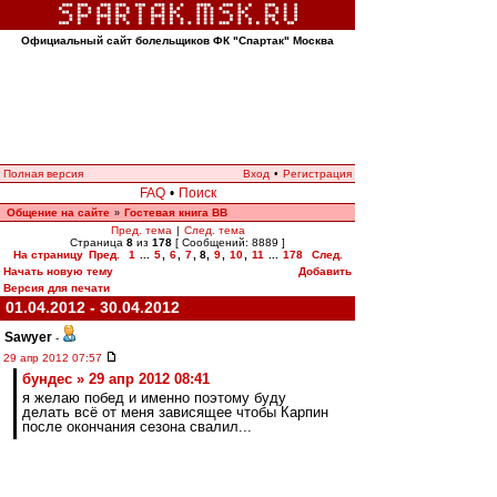
Официальный сайт болельщиков ФК "Спартак" Москва
Полная версия
Вход
•
Регистрация
FAQ
•
Поиск
Общение на сайте
Гостевая книга ВВ
»
Пред. тема
|
След. тема
Страница
8
из
178
[ Сообщений: 8889 ]
На страницу
Пред.
1
...
5
,
6
,
7
,
8
,
9
,
10
,
11
...
178
След.
Начать новую тему
Добавить
Версия для печати
01.04.2012 - 30.04.2012
Sawyer
-
29 апр 2012 07:57
бундес » 29 апр 2012 08:41
я желаю побед и именно поэтому буду
делать всё от меня зависящее чтобы Карпин
после окончания сезона свалил...