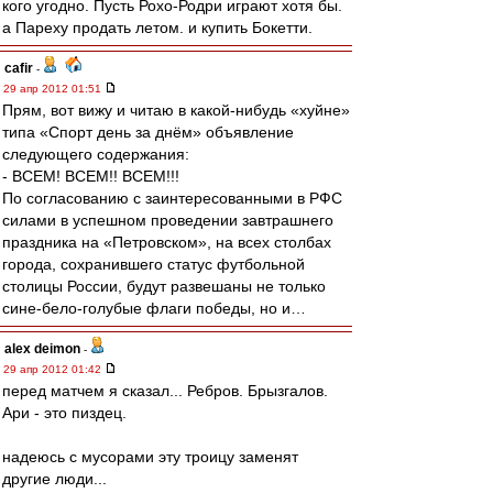
кого угодно. Пусть Рохо-Родри играют хотя бы.
а Пареху продать летом. и купить Бокетти.
cafir
-
29 апр 2012 01:51
Прям, вот вижу и читаю в какой-нибудь «хуйне»
типа «Спорт день за днём» объявление
следующего содержания:
- ВСЕМ! ВСЕМ!! ВСЕМ!!!
По согласованию с заинтересованными в РФС
силами в успешном проведении завтрашнего
праздника на «Петровском», на всех столбах
города, сохранившего статус футбольной
столицы России, будут развешаны не только
сине-бело-голубые флаги победы, но и…
alex deimon
-
29 апр 2012 01:42
перед матчем я сказал... Ребров. Брызгалов.
Ари - это пиздец.
надеюсь с мусорами эту троицу заменят
другие люди...