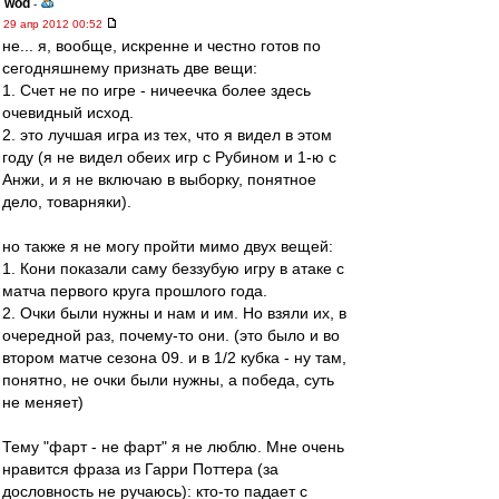
wod
-
29 апр 2012 00:52
не... я, вообще, искренне и честно готов по
сегодняшнему признать две вещи:
1. Счет не по игре - ничеечка более здесь
очевидный исход.
2. это лучшая игра из тех, что я видел в этом
году (я не видел обеих игр с Рубином и 1-ю с
Анжи, и я не включаю в выборку, понятное
дело, товарняки).
но также я не могу пройти мимо двух вещей:
1. Кони показали саму беззубую игру в атаке с
матча первого круга прошлого года.
2. Очки были нужны и нам и им. Но взяли их, в
очередной раз, почему-то они. (это было и во
втором матче сезона 09. и в 1/2 кубка - ну там,
понятно, не очки были нужны, а победа, суть
не меняет)
Тему "фарт - не фарт" я не люблю. Мне очень
нравится фраза из Гарри Поттера (за
дословность не ручаюсь): кто-то падает с