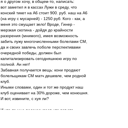
я о другом хочу, в общем-то, написать:
вот заметил я в кассах Лужи в среду, что
конский тикет на А6 стоит 900. руб. наш на А6
(на игру с мусарней) - 1250 руб. Кого - как, а
меня это смущает зело! Вроде, Гинер -
мерзкая скотина - дойдя до крайности
разорения (мнимого), имея возможность
забить лужу многочисленными болелами СМ,
да и своих завлечь поболе перспективами
очередной победы, должен был
капитализировать сегодняшнюю игру по
полной. Ан нет!
Забавная получается вещь: кони продают
болельщикам СМ матч дешевле, чем родной
клуб.
Иными словами, один и тот же продукт наш
клуб оценивает на 30% дороже, чем конюшня.
И вот, извините, с хуя ли?
И что-то мне подсказывает, что вот эта
завышенная самооценка существует на всех
уровнях СМ. И думается мне, что видят нас,
как команду упрямую, но, если с ней на поле