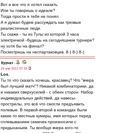
Вот и все что я хотел сказать.
Или ты говоришь о идеале?
Тогда прости я тебя не понял.
А я думал будем рассуждать как трезвые
реалистичные люди.
Ты скажи - ты из Тулы из которой 3 часа
электричкой -будешь на сегодняшнем турнире?
ну хотя бы на финал?
Посмотришь на неспартаковцев. 8-) 8-) 8-)
Курчат
-
29 апр 2012 07:33
Los
,
Ты то что сказать хочешь, красавец? Что "вчера
был лучший матч"? Никакой комбинаторики, да
и никаких сверхусилий - с обеих сторон. Набор
индивидуальных действий, да навесы-
прострелы, это всё что смогли предъявить
полевые. В первой-второй в командах были
какие-то местные кумиры, имя которых перед
сплевыванием семечек произносили с
придыханьем. Ты вообще вчера кого-то