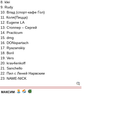
8. klei
9. Rudy
10. Влад (спорт-кафе Гол)
11. Коля(Пицца)
12. Eugene LA
13. Стоппер – Сергей
14. Practicum
15. dmg
16. DONspartach
17. Ryazanskiy
18. Boril
19. Vers
20. krav4enkoff
21. Sanchello
22. Пил с Леней Нарвским
23. NAME-NICK
МАКСИМ
-
23 апр 2012 16:46
По сообщению от друзей соперников, поляна в
виду хорошего качества покрытия может быть и
скользкой, поэтому наверное рекомендуется и