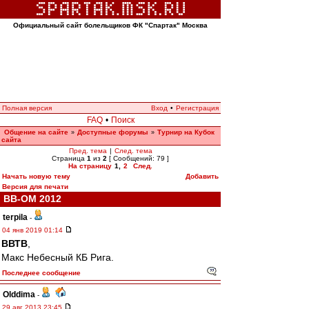
Официальный сайт болельщиков ФК "Спартак" Москва
Полная версия
Вход
•
Регистрация
FAQ
•
Поиск
Общение на сайте
Доступные форумы
Турнир на Кубок
»
»
сайта
Пред. тема
|
След. тема
Страница
1
из
2
[ Сообщений: 79 ]
На страницу
1
,
2
След.
Начать новую тему
Добавить
Версия для печати
ВВ-ОМ 2012
terpila
-
04 янв 2019 01:14
ВВТВ
,
Макс Небесный КБ Рига.
Последнее сообщение
Olddima
-
29 авг 2013 23:45