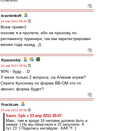
Спасибо.
krav4enkoff
-
24 апр 2012 09:45
Всем привет)
похоже я в пролете, ибо не прохожу по
регламенту туринира, так как зарегистрирован
менее года назад...))
Ryazanskiy
-
24 апр 2012 08:54
90% - буду... :D
У меня только 2 вопроса: на Алмазе игрем?
Сереге Купскому по форме ВВ-ОМ кто-то
звонил, форма будет?
Practicum
-
23 апр 2012 20:58
Savio_Spb » 23 апр 2012 20:07
Макс, там ж вроде 14 человек должно быть в
заявке :) Ну мы обнаглели и 15 запулили. А
тут 23 :) Поделись инсайдом - КАК ?! :)