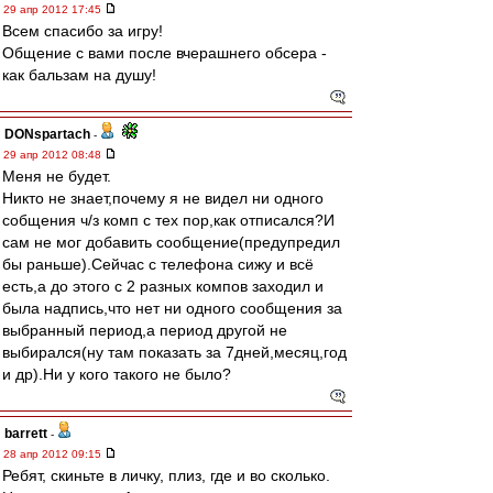
29 апр 2012 17:45
Всем спасибо за игру!
Общение с вами после вчерашнего обсера -
как бальзам на душу!
DONspartach
-
29 апр 2012 08:48
Меня не будет.
Никто не знает,почему я не видел ни одного
собщения ч/з комп с тех пор,как отписался?И
сам не мог добавить сообщение(предупредил
бы раньше).Сейчас с телефона сижу и всё
есть,а до этого с 2 разных компов заходил и
была надпись,что нет ни одного сообщения за
выбранный период,а период другой не
выбирался(ну там показать за 7дней,месяц,год
и др).Ни у кого такого не было?
barrett
-
28 апр 2012 09:15
Ребят, скиньте в личку, плиз, где и во сколько.