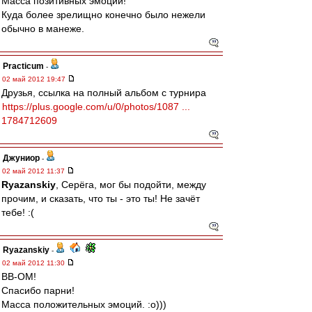
Масса позитивных эмоций!
Куда более зрелищно конечно было нежели
обычно в манеже.
Practicum
-
02 май 2012 19:47
Друзья, ссылка на полный альбом с турнира
https://plus.google.com/u/0/photos/1087 ...
1784712609
Джуниор
-
02 май 2012 11:37
Ryazanskiy
, Серёга, мог бы подойти, между
прочим, и сказать, что ты - это ты! Не зачёт
тебе! :(
Ryazanskiy
-
02 май 2012 11:30
ВВ-ОМ!
Спасибо парни!
Масса положительных эмоций. :о)))