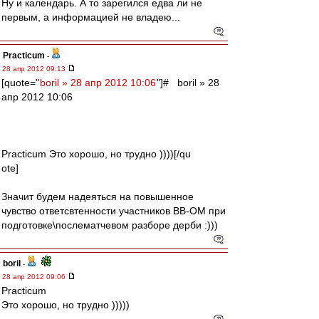
Ну и календарь. А то зарегился едва ли не
первым, а информацией не владею...
Practicum
-
28 апр 2012 09:13
[quote="
boril » 28 апр 2012 10:06
"]# boril » 28
апр 2012 10:06
Practicum Это хорошо, но трудно ))))[/qu
ote]
Значит будем надеяться на повышенное
чувство ответсвтенности участников ВВ-ОМ при
подготовке\послематчевом разборе дерби :)))
boril
-
28 апр 2012 09:06
Practicum
Это хорошо, но трудно )))))