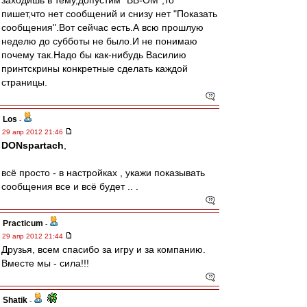
заходишь в тему,допустим "ВВ-ОМ",то
пишет,что нет сообщений и снизу нет "Показать
сообщения".Вот сейчас есть.А всю прошлую
неделю до субботы не было.И не понимаю
почему так.Надо бы как-нибудь Василию
принтскрины конкретные сделать каждой
страницы.
Los
-
29 апр 2012 21:46
DONspartach
,
всё просто - в настройках , укажи показывать
сообщения все и всё будет .. .
Practicum
-
29 апр 2012 21:44
Друзья, всем спасибо за игру и за компанию.
Вместе мы - сила!!!
Shatik
-