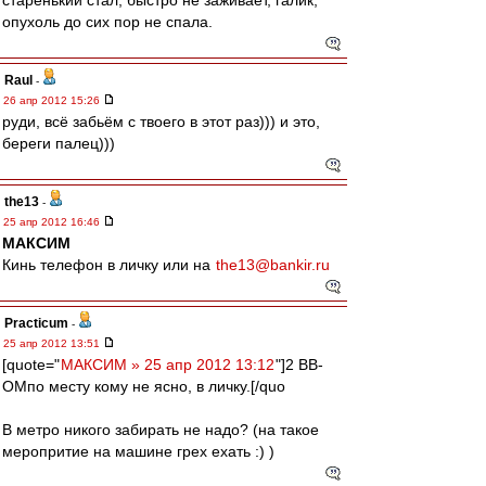
старенький стал, быстро не заживает, галик,
опухоль до сих пор не спала.
Raul
-
26 апр 2012 15:26
руди, всё забьём с твоего в этот раз))) и это,
береги палец)))
the13
-
25 апр 2012 16:46
МАКСИМ
Кинь телефон в личку или на
the13@bankir.ru
Practicum
-
25 апр 2012 13:51
[quote="
МАКСИМ » 25 апр 2012 13:12
"]2 ВВ-
ОМпо месту кому не ясно, в личку.[/quo
В метро никого забирать не надо? (на такое
меропритие на машине грех ехать :) )