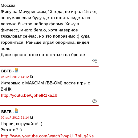
Москва.
Живу на Мичуринском,43 года, не играл 15 лет,
но думаю если буду где-то стоять-сидеть на
лавочке быстро наберу форму. Хожу в
фитнесс, много бегаю, хотя наверное
тяжеловат сейчас, но это поправимо :) куда
торопиться. Раньше играл опорника, видел
поле.
Даже просто готов потоптаться на бровке.
ВВТВ
-
05 май 2012 14:12
Интервью с МАКСИМ (ВВ-ОМ) после игры с
ВиНК:
http://youtu.be/QphelR1kaZ8
ВВТВ
-
02 май 2012 21:14
Парни, выручайте! :)
Это кто? :)
http://www.youtube.com/watch?v=pU_7bILgJNs