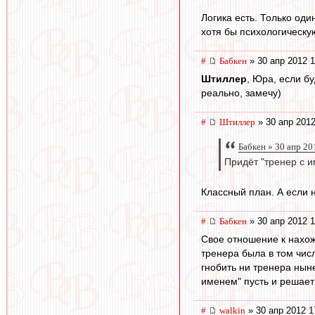
Логика есть. Только оди
хотя бы психологическую
#
Бабкен
» 30 апр 2012 1
Штиллер
, Юра, если бу
реально, замечу)
#
Штиллер
» 30 апр 2012
Бабкен » 30 апр 20
Придёт "тренер с и
Классный план. А если 
#
Бабкен
» 30 апр 2012 1
Свое отношение к нахож
тренера была в том чис
гнобить ни тренера нын
именем" пусть и решает 
#
walkin
» 30 апр 2012 1