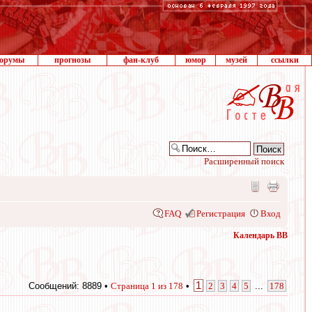
орумы
прогнозы
фан-клуб
юмор
музей
ссылки
Расширенный поиск
FAQ
Регистрация
Вход
Календарь ВВ
1
Сообщений: 8889 •
Страница
1
из
178
•
2
3
4
5
...
178