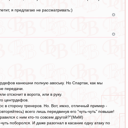
летит, я предлагаю не рассматривать:)
трдефов канюшни полную авоську. Но Спартак, как мы
ые передачи.
ли отскочит в ворота, или в руку.
сто центрдефов.
с в сторону тренеров. Но. Вот, имхо, отличный пример -
овторяйтесь) всего лишь передвинув его "чуть-чуть" повыше!
правился с ним кто-то совсем другой?"(МиМ)
чуть поборолся. И даже разогнал в касание одну атаку по