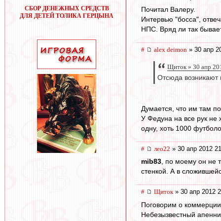
СБОР ДЕНЕЖНЫХ СРЕДСТВ
Почитал Валеру.
ДЛЯ ДЕТЕЙ ТОЛИКА ГЕРЦЫНА
Интервью "босса", отве
НПС. Вряд ли так бывает
#
alex deimon
» 30 апр 2
Щиток » 30 апр 20
Отсюда возникают в
Думается, что им там по
У Федуна на все рук не
одну, хоть 1000 футболо
#
лео22
» 30 апр 2012 21
mib83
, по моему он не 
стенкой. А в сложившей
#
Щиток
» 30 апр 2012 2
Поговорим о коммерции
Небезызвестный апеннин