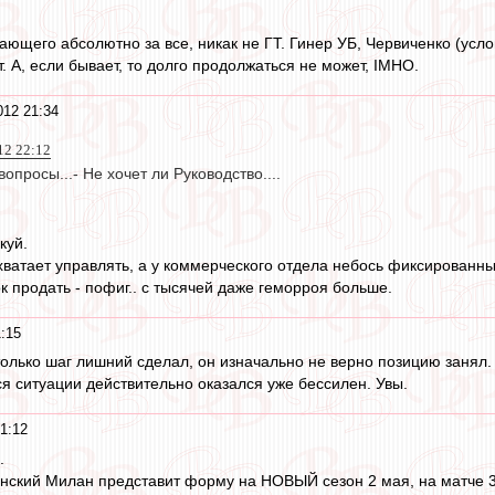
чающего абсолютно за все, никак не ГТ. Гинер УБ, Червиченко (ус
. А, если бывает, то долго продолжаться не может, IMHO.
012 21:34
12 22:12
опросы...- Не хочет ли Руководство....
куй.
 хватает управлять, а у коммерческого отдела небось фиксированн
к продать - пофиг.. с тысячей даже геморроя больше.
:15
только шаг лишний сделал, он изначально не верно позицию занял. 
ся ситуации действительно оказался уже бессилен. Увы.
1:12
.
ский Милан представит форму на НОВЫЙ сезон 2 мая, на матче 36