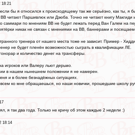
 18:21
 если бы я относился к происходящему так же серьёзно, как ты, я б
о ВВ читают Паршивлюк или Дзюба. Точно не читают книгу Макгиди 
то саммари по мнениям ВВ не будет лежать перед Ван Галем на пе
пятёрки никак не связан с мнениями на ВВ, баннерами и посещаем
ранного тренера от нашего места тоже не зависит. Пример - Хидди
енер не будет пленён возможностью сыграть в квалификации ЛЕ.
 гонорар и количество денег на трансферы.
на игроков или Валеру льют дерьмо.
онии в нашем нынешнем положении я не намерен.
еня и в более безнадёжных ситуациях.
овсем ко мне обращаешься, но наши новички, прошедшие школу ру
17
ял, я так два года. Только не кричу об этом каждые 2 недели :)
2 18:14