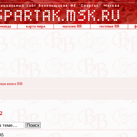
оманда
карта мира
магазин ВВ
гостевая ВВ
ф
вая книга ВВ
12
45