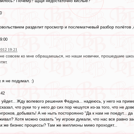
авилось? Почему? Щщи недостаточно кислые?
0
овольствием разделит просмотр и послематчевый разбор полётов ,
9:00
2012 19:21
 не совсем ко мне обращаешься, но наши новички, прошедшие школ
тят.
 я не подумал. :)
:42
 уйдет... Жду волевого решения Федуна... надеюсь, у него на прим
сказал, что руки то у него до сих пор чешутся из-за того, что не до
игроков, добывать! А не ныть постороянно "Да к нам не поедут... да 
живал? Хотя можно сказать "ну игроки думали, что нас все равно з
ак же бизнес процессы? Там же миллионы мимо проходят...