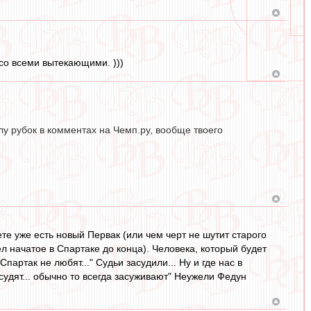
со всеми вытекающими. )))
у рубок в комментах на Чемп.ру, вообще твоего
ете уже есть новый Первак (или чем черт не шутит старого
вел начатое в Спартаке до конца). Человека, который будет
Спартак не любят..." Судьи засудили... Ну и где нас в
асудят... обычно то всегда засуживают" Неужели Федун