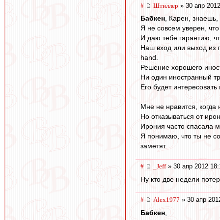
#
Штиллер
» 30 апр 2012
Бабкен
, Карен, знаешь,
Я не совсем уверен, чт
И даю тебе гарантию, ч
Наш вход или выход из 
hand.
Решение хорошего иност
Ни один иностранный тр
Его будет интересовать
Мне не нравится, когда 
Но отказываться от ир
Ирония часто спасала м
Я понимаю, что ты не с
заметят.
#
_Jeff
» 30 апр 2012 18:
Ну кто две недели потер
#
Alex1977
» 30 апр 201
Бабкен
,