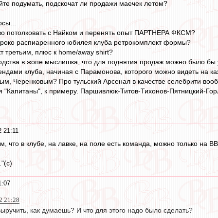
йте подумать, подскочат ли продажи маечек летом?
сы...
тво потолковать с Найком и перенять опыт ПАРТНЕРА ФКСМ?
широко распиаренного юбилея клуба ретрокомплект формы?
т третьим, плюс к home/away shirt?
водства в жопе мыслишка, что для поднятия продаж можно было бы
ендами клуба, начиная с Парамонова, которого можно видеть на к
м, Черенковым? Про тульский Арсенал в качестве селебрити воо
 "Капитаны", к примеру. Паршивлюк-Титов-Тихонов-Пятницкий-Гор
 21:11
м, что в клубе, на лавке, на поле есть команда, можно только на ВВ
."(с)
1:07
2 21:28
выручить, как думаешь? И что для этого надо было сделать?