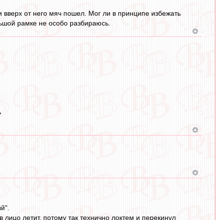
 и вверх от него мяч пошел. Мог ли в принципе избежать
ольшой рамке не особо разбираюсь.
ь
й".
 лицо летит, потому так технично локтем и перекинул