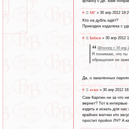
флангу с ДК. Вам понр
#
МГ
» 30 апр 2012 19:2
Кто на дубль идёт?
Приездюк издалека с уд
#
Бабкен
» 30 апр 2012 1
Штиллер » 30 апр 
Я понимаю, что ты
обращения не заме
Да, о закаленных парнях
#
avant
» 30 апр 2012 18
Сам Карпин ни за что не
вернет? Тот в интервью 
ездить и искать для нас 
крайних матчах кто засу
простит пройоп ЛЧ? А к