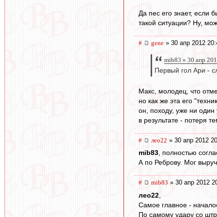
Да пес его знает, если 
такой ситуации? Ну, мож
#
gene
» 30 апр 2012 20:
mib83 » 30 апр 201
Первый гол Ари - с
Макс, молодец, что отм
но как же эта его "техни
он, походу, уже ни один
в результате - потеря те
#
лео22
» 30 апр 2012 20
mib83
, полностью согла
А по Реброву. Мог выруч
#
mib83
» 30 апр 2012 2
лео22
,
Самое главное - началос
По самому удару со штр