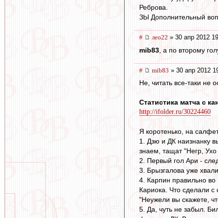
Реброва.
ЗЫ Дополнительный вопро
#
лео22
» 30 апр 2012 19
mib83
, а по второму го
#
mib83
» 30 апр 2012 1
Не, читать все-таки не 
Статистика матча с ка
http://ifolder.ru/30224460
Я коротенько, на салфет
1. Дзю и ДК наизнанку 
знаем, тащат "Негр, Ух
2. Первый гол Ари - сле
3. Брызгалова уже хвали
4. Карпин правильно во 
Кариока. Что сделали с 
"Неужели вы скажете, чт
5. Да, чуть не забыл. Б