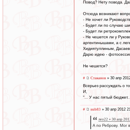
Повод? Нету повода. Да
Отсюда возникают вопро
- Не хочет ли Руководс
- Будет ли по случаю 
- Будет ли ретрокомплек
- Не чешется ли у Руко
аргентинышами, а с лег
Хидиятуллиным, Дасаевы
Дарю идею - фотосессия
Не чешется?
#
Cтаканов
» 30 апр 2012
Всерьез рассуждать о то
И,
"... У нас пятый бюджет..
#
mib83
» 30 апр 2012 2
лео22 » 30 апр 201
А по Реброву. Мог 