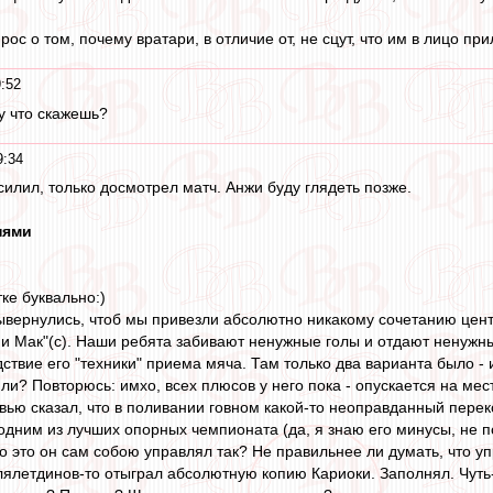
с о том, почему вратари, в отличие от, не сцут, что им в лицо при
:52
лу что скажешь?
9:34
осилил, только досмотрел матч. Анжи буду глядеть позже.
нями
ке буквально:)
вывернулись, чтоб мы привезли абсолютно никакому сочетанию цен
о и Мак"(с). Наши ребята забивают ненужные голы и отдают ненужн
дствие его "техники" приема мяча. Там только два варианта было - и
ли? Повторюсь: имхо, всех плюсов у него пока - опускается на ме
вью сказал, что в поливании говном какой-то неоправданный переко
одним из лучших опорных чемпионата (да, я знаю его минусы, не п
о это он сам собою управлял так? Не правильнее ли думать, что у
илялетдинов-то отыграл абсолютную копию Кариоки. Заполнял. Чуть-