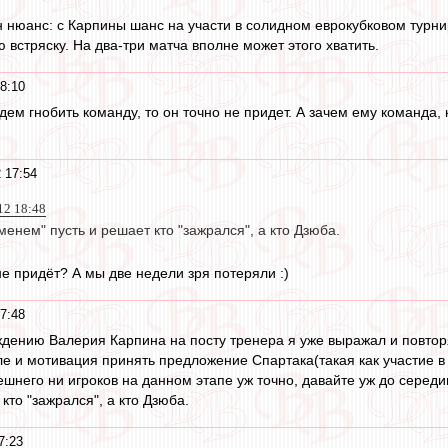
н нюанс: с Карпины шанс на участи в солидном еврокубковом турнир
 встряску. На два-три матча вполне может этого хватить.
8:10
дем гнобить команду, то он точно не придет. А зачем ему команда,
 17:54
12 18:48
менем" пусть и решает кто "зажрался", а кто Дзюба.
не придёт? А мы две недели зря потеряли :)
7:48
дению Валерия Карпина на посту тренера я уже выражал и повтор
ле и мотивация принять предложение Спартака(такая как участие 
ешнего ни игроков на данном этапе уж точно, давайте уж до серед
кто "зажрался", а кто Дзюба.
7:23