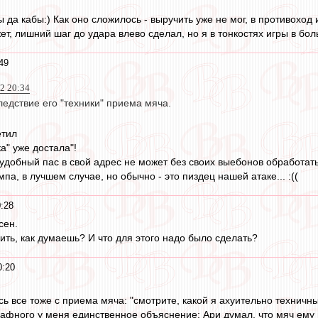
бы да кабы:) Как оно сложилось - выручить уже не мог, в противоход
ет, лишний шаг до удара влево сделал, но я в тонкостях игры в б
49
2 20:34
ледствие его "техники" приема мяча.
етил
ка" уже достала"!
 удобный пас в свой адрес не может без своих выебонов обработат
мпа, в лучшем случае, но обычно - это пиздец нашей атаке... :((
:28
сен.
ить, как думаешь? И что для этого надо было сделать?
0:20
ь все тоже с приема мяча: "смотрите, какой я ахуительно техничны
афного у меня единственное объяснение: Ари думал, что мяч ему в