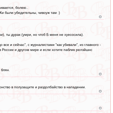
ривается, болею..
Ки были убедительны, чивоуж там :)
и), ты дурак (умри, но чтоб Б меня не хуесосила).
все и сейчас", с журналистами "как убивали", из главного -
 России и другом мире и если хотите паблик релэйшнс
 блян.
онство в полузащите и раздолбайство в нападении.