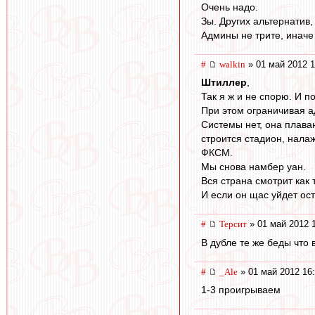
Очень надо.
Зы. Других альтернатив,
Админы не трите, иначе 
#
walkin
» 01 май 2012 1
Штиллер
,
Так я ж и не спорю. И п
При этом ограничивая 
Системы нет, она плаваю
строится стадион, нала
ФКСМ.
Мы снова намбер уан.
Вся страна смотрит как 
И если он щас уйдет ост
#
Терсит
» 01 май 2012 
В дубле те же беды что
#
_Ale
» 01 май 2012 16
1-3 проигрываем