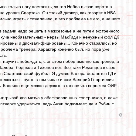
ло только ногу поставить, за гол Нобоа в свои ворота в
 не уровня Спартака. Он этакий джокер, как говорят в НБА
льно играть к сожалению, и это проблема не его, а нашего
е задачи надо решать в межсезонье а не путем экстренного
их куча необязательных - нервы МакГиди и ненужный фол ДК
мированы и дисквалифицированы... Конечно старались, но
проблема тренера. Характер конечно был, но пора уже
сть.
т научить побеждать, с опытом побед именно как тренер, а
Валера, Ледяхов и Тихонов нет. Все-таки Романцев в свое
 в Спартаковский футбол. Я думаю Валера останется ГД и
олжаться - пусть в том числе и сам Валерий Георгиевич
ь. Конечно еще можно держать в голове что вернется ОИР -
выигрывай два матча у обескровленных соперников, и даже
 птяерке удержаться, ведь Анжи поджимает, да и Рубин с