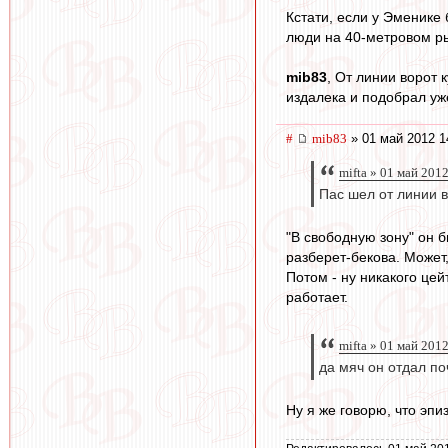
Кстати, если у Эменике 
люди на 40-метровом ры
mib83
, От линии ворот 
издалека и подобрал уж
#
mib83
» 01 май 2012 1
mifta » 01 май 201
Пас шел от линии в
"В свободную зону" он б
разберет-бекова. Может
Потом - ну никакого цей
работает.
mifta » 01 май 201
да мяч он отдал по
Ну я же говорю, что эпиз