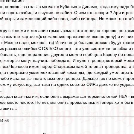
их событиях.
е должок - за голы в матчах с Кубанью и Динамо, когда ему надо бы
вои ворота забил, и в чужие не забил. О чем это говорит? Ари игрок
ий дыры и заменяющий либо напа, либо вингера. Не может он стаби
игру с конями и желание грызть землю это конечно хорошо, но таки
уча желтых карточек(к сожалению практически все по делу) и из н
я. Мяхше надо, мяхше... (с) Иначе еще больше игроков будут трав
упых разовых ошибок СТОЛЬКО много - это уже системная ошибка и 
ибавлять, еще поражение-другое и можно вообще в Европу не попа
и, которые могут научить побеждать. И нужен тренер, который може
тот же Черчесов имел перед Спартаком какой то опыт тренерства, а 
я, а прекрасно укомплектованной команды, где каждый умел играть
 либо испаноязычного классного тренера. Дальше так не может прод
скому искусству, все-таки на одних советах ОИРа далеко не уедеш
..
просрал клатч-матчи, если опять выражаться терминологией НБА - 
ое место чистое. Но нет, мы опять провалились и теперь хотя бы в
тавить...
14:56