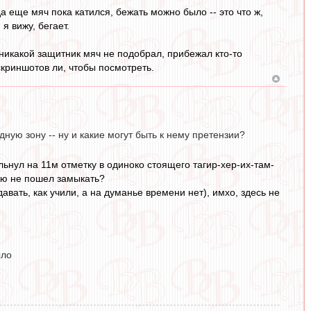
а еще мяч пока катился, бежать можно было -- это что ж,
 вижу, бегает.
 никакой защитник мяч не подобрал, прибежал кто-то
скриншотов ли, чтобы посмотреть.
ную зону -- ну и какие могут быть к нему претензии?
льнул на 11м отметку в одиноко стоящего тагир-хер-их-там-
нюю не пошел замыкать?
авать, как учили, а на думанье времени нет), имхо, здесь не
ыло