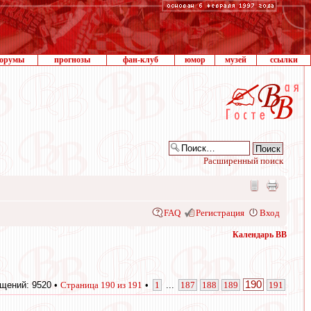
орумы
прогнозы
фан-клуб
юмор
музей
ссылки
Расширенный поиск
FAQ
Регистрация
Вход
Календарь ВВ
190
щений: 9520 •
Страница
190
из
191
•
1
...
187
188
189
191