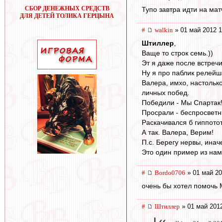
СБОР ДЕНЕЖНЫХ СРЕДСТВ
Тупо завтра идти на ма
ДЛЯ ДЕТЕЙ ТОЛИКА ГЕРЦЫНА
#
walkin
» 01 май 2012 1
Штиллер
,
Ваще то строк семь.))
Эт я даже после встречи
Ну я про паблик релейш
Валера, имхо, настолько
личных побед.
Победили - Мы Спартак! 
Просрали - беспросветн
Раскачивался б гиппото
А так. Валера, Верим!
П.с. Берегу нервы, инач
Это один пример из нам
#
Bordo0706
» 01 май 20
очень бы хотел помочь М
#
Штиллер
» 01 май 2012