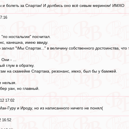
тч и болеть за Спартак! И долбись оно всё сивым мерином! ИМХО
7:16
 "по ностальгии" посчитал.
нс, канешна, имею ввиду.
 загнал "\Мы Спартак..." в величину собственного достоинства, чт
Они - ...
ый глум в обратку.
там на скамейке Спартака, резонанс, имхо, был бы у бамжей.
е нельзя.
бер уан, но главный.
12 17:02
ак-Гуру и Ироду, но из написанного ничего не понял(
 16:52