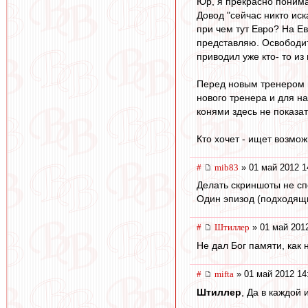
Юр, я прекрасно понима
Довод "сейчас никто иск
при чем тут Евро? На Ев
представляю. Освободитс
приводил уже кто- то из
Перед новым тренером в
нового тренера и для на
конями здесь не показат
Кто хочет - ищет возмож
#
mib83
» 01 май 2012 1
Делать скриншоты не сп
Один эпизод (подходящий
#
Штиллер
» 01 май 2012
Не дал Бог памяти, как н
#
mifta
» 01 май 2012 14
Штиллер
, Да в каждой 