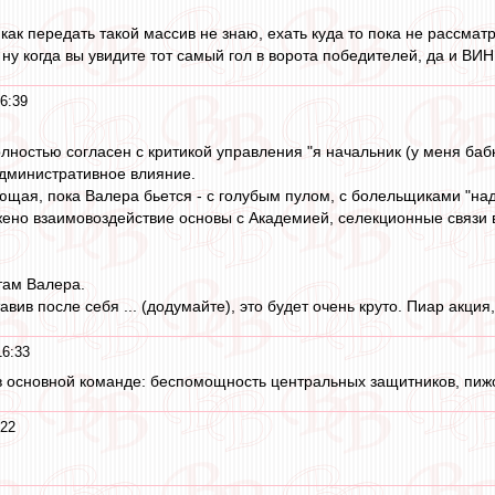
 как передать такой массив не знаю, ехать куда то пока не рассмат
ну когда вы увидите тот самый гол в ворота победителей, да и ВИН
6:39
олностью согласен с критикой управления "я начальник (у меня бабк
административное влияние.
щая, пока Валера бьется - с голубым пулом, с болельщиками "надо 
жено взаимовоздействие основы с Академией, селекционные связи в
там Валера.
авив после себя ... (додумайте), это будет очень круто. Пиар акция,
16:33
 в основной команде: беспомощность центральных защитников, пиж
:22