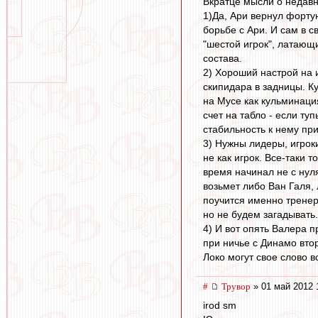
Вкратце мысли о недавн
1)Да, Ари вернул фортун
борьбе с Ари. И сам в с
"шестой игрок", латающ
состава.
2) Хороший настрой на 
скипидара в задницы. К
на Мусе как кульминаци
счет на табло - если т
стабильность к нему пр
3) Нужны лидеры, игрок
не как игрок. Все-таки 
время начинал не с нул
возьмет либо Ван Галя,
поучится именно тренер
но не будем загадывать.
4) И вот опять Валера 
при ничье с Динамо втор
Локо могут свое слово вс
#
Трувор
» 01 май 2012 
irod sm