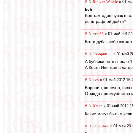
#
Rip van Winkle
» 01 ма
kvh
,
Вон там один чувак в го
до штрафной дойти?
#
птр 66
» 01 май 2012 1
Вот и дубль себе загнал
#
Очкарик-11
» 01 май 2
А бублики летят после 1-
А Костя Иночкин в лагере
#
kvh
» 01 май 2012 15:
Воронин, конечно, сильн
Отсюда преимущество м
#
Юрис
» 01 май 2012 1
Какие могут быть мысли
#
pavel-first
» 01 май 201