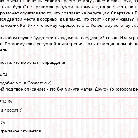
ю, о чем ты пишешь. Видимо просто не могу донести свою точку з
ать не будет" не принимаю разумом, потому как, скорее всего, ни ты
ро может случится что то, что повлияет на репутацию Спартака в Е
я два три места в сборных, да в таких, что стоит их прям ждать? 
 немецких КБ. Или что немцу хорошо, то ...... Условному испанцу см
 любом случае будут стоять задачи на следующий сезон. И чем ра
с. По моему как с разумной точки зрения, так и с эмоциональной, п
ель.
ности, кто не хочет - оправдания.
4:54
одобил меня Создатель:)
 под твое описание) - это 8-я минута матча. Другой (о котором реч
 14:35
и просит. :)
:25
игре такое случается.