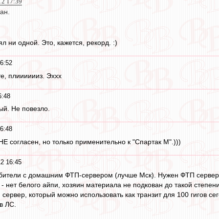
12 17:39
ан.
л ни одной. Это, кажется, рекорд. :)
6:52
е, плииииииз. Эххх
6:48
й. Не повезло.
6:48
НЕ согласен, но только применительно к "Спартак М".)))
2 16:45
бители с домашним ФТП-сервером (лучше Мск). Нужен ФТП сервер с
- нет белого айпи, хозяин материала не подкован до такой степени
 сервер, который можно использовать как транзит для 100 гигов се
в ЛС.