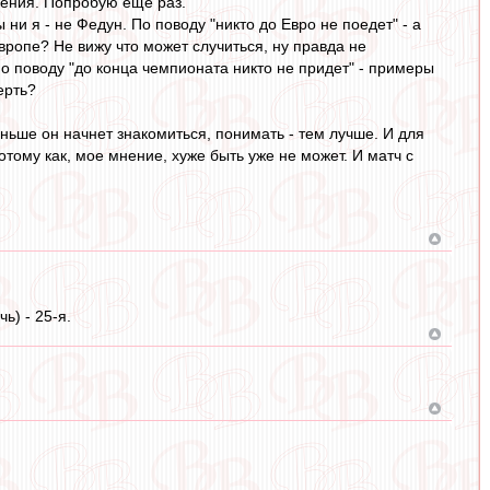
рения. Попробую еще раз.
 ни я - не Федун. По поводу "никто до Евро не поедет" - а
вропе? Не вижу что может случиться, ну правда не
По поводу "до конца чемпионата никто не придет" - примеры
ерть?
ньше он начнет знакомиться, понимать - тем лучше. И для
отому как, мое мнение, хуже быть уже не может. И матч с
ь) - 25-я.