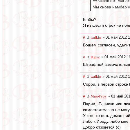
walkin » 01 май 20
Мы снова намбер у
В чём?
Я из шести строк не поня
#
walkin
» 01 май 2012 1
Вощем согласен, удалит
#
Юрис
» 01 май 2012 1
Штрафной замечательны
#
walkin
» 01 май 2012 1
Сорри, в первой строке 
#
Мак-Гуру
» 01 май 201
Парни, IT-шники или лю
самостоятельно не могу 
У кого то есть домашний
Либо к Ироду, либо мне 
Добро отзовется (с)