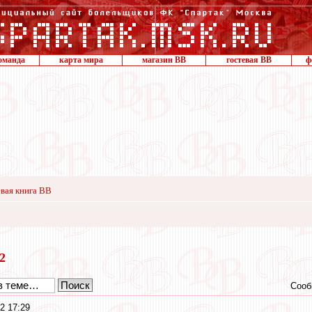
оманда
карта мира
магазин ВВ
гостевая ВВ
ф
вая книга ВВ
12
Сооб
2 17:29