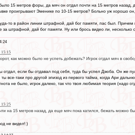
было 15 метров форы, да мяч он отдал почти на 15 метров назад, д
вке проигрывают Эменике по 10-15 метров? Больно уж хорошо он, я
куда-то в район линии штрафной, дай бог памяти, пас был. Причем
е за штрафной, дай бог памяти. Ну или брось видео ли, несколько 
4:24
2 15:15
орот, как можно было не успеть добежать? Игрок отдал мяч в свобод
ы отдал, если бы отдавал под себя, туда бы успел Дзюба. Он же пу
, ты все-таки про другой эпизод из первого тайма, когда Ари даль
тнота не было, игрок далеко, так что твоя любимая теория (надо отд
2 15:25
чти на 15 метров назад, да еще мяч пока катился, бежать можно б
од не видел!:)