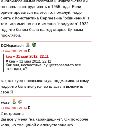
многочисленными газетами и издательствами
он начал с сотрудничать с 1955 года. Если
ориентироваться на это, то, пожалуй, надо
снять с Константина Сергеевича "обвинения" в
том, что именно он и именно "придумал" 1922
год, что бы мы были на год старше Динамы
проклятой.
DONspartach
-
31 май 2012 21:18
kea » 31 май 2012, 22:11
# kea » 31 май 2012, 22:11
Как они, несчастные, существовали-то все
эти годы, а?
как,как-хуец посасывали,да подмахивали кому
надо,что бы втиснутся во власть и включить
своё Я
wasy
-
31 май 2012 21:14
2 петросяны
Вы все у меня "на карандашике". Он покороче
кола, но толщиной с еленустепаненко.