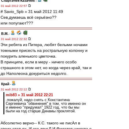
Спартачек-Казачек!
-
31 май 2012 22:57
# Savio_Spb » 31 май 2012 11:49
Сев,думаешь всё серьёзно??
или попугают???
В.М.
-
31 май 2012 22:32
Эти ребята из Питера, любят белыми ночами
томными присесть на ростральную колонну и
покурить аленького цветочка.
В принципе, если в меру - ничего особо
страшного в этом нет, но когда через край, так и
до Наполеона докуриться недолго.
Край
-
31 май 2012 22:12
mib83 » 31 май 2012 22:21
.пожалуй, надо снять с Константина
Сергеевича "обвинения" в том, что именно он
и именно "придумал" 1922 год, что бы мы
были на год старше Динамы проклятой.
Абсолютно верно-- К.С. такого не писАл в
своих статьях..И его друг,Л.И.Филатов,никогда о