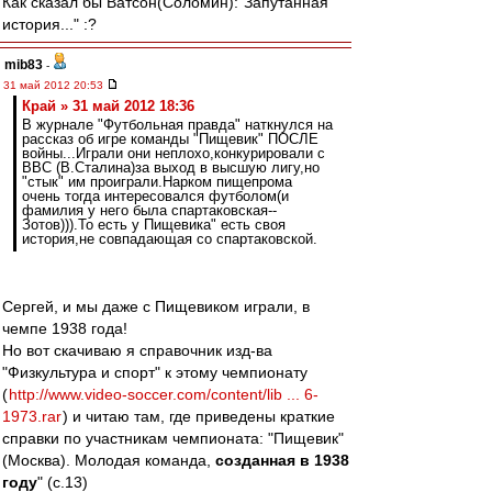
Как сказал бы Ватсон(Соломин):"Запутанная
история..." :?
mib83
-
31 май 2012 20:53
Край » 31 май 2012 18:36
В журнале "Футбольная правда" наткнулся на
рассказ об игре команды "Пищевик" ПОСЛЕ
войны...Играли они неплохо,конкурировали с
ВВС (В.Сталина)за выход в высшую лигу,но
"стык" им проиграли.Нарком пищепрома
очень тогда интересовался футболом(и
фамилия у него была спартаковская--
Зотов))).То есть у Пищевика" есть своя
история,не совпадающая со спартаковской.
Сергей, и мы даже с Пищевиком играли, в
чемпе 1938 года!
Но вот скачиваю я справочник изд-ва
"Физкультура и спорт" к этому чемпионату
(
http://www.video-soccer.com/content/lib ... 6-
1973.rar
) и читаю там, где приведены краткие
справки по участникам чемпионата: "Пищевик"
(Москва). Молодая команда,
созданная в 1938
году
" (с.13)