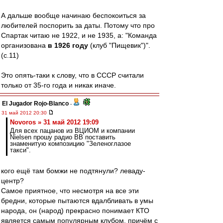
А дальше вообще начинаю беспокоиться за
любителей поспорить за даты. Потому что про
Спартак читаю не 1922, и не 1935, а: "Команда
организована
в 1926 году
(клуб "Пищевик")".
(с.11)
Это опять-таки к слову, что в СССР считали
только от 35-го года и никак иначе.
El Jugador Rojo-Blanco
-
31 май 2012 20:30
Novoros » 31 май 2012 19:09
Для всех пацанов из ВЦИОМ и компании
Nielsen прошу радио ВВ поставить
знаменитую композицию "Зеленоглазое
такси".
кого ещё там бомжи не подтянули? леваду-
центр?
Самое приятное, что несмотря на все эти
бредни, которые пытаются вдалбливать в умы
народа, он (народ) прекрасно понимает КТО
является самым популярным клубом, причём с