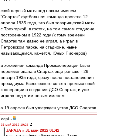
свой первый матч под новым именем
"Спартак" футбольная команда провела 12
апреля 1935 года, это был товарищеский матч
с Трехгоркой, в гостях, на том самом стадионе,
построенном в 1922 году (к тому времени
Спартак там давно не играл, а играл в
Петровском парке, на стадионе, ныне
называющемся, кажется, Юных Пионеров)
а хоккейная команда Промкооперация была
переименована в Спартак еще раньше - 28
января 1935 года, сразу после постановления
президиума Всесоюзного совета промысловой
кооперации о создании ДСО Спартак, и уже
играла под этим новым именем
а 19 апреля был утвержден устав ДСО Спартак
ccp1
-
31 май 2012 19:28
3APA3A » 31 май 2012 01:42
о вы так за фурса беспокоитесь ? ему