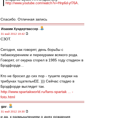
http://www.youtube.com/watch?v=Hnp6d-yf76A
.
Спасибо. Отличная запись
Иоаким Хундертвассер
-
31 май 2012 19:42
СЗОТ.
Сегодня, как говорят, день борьбы с
табакокурением и перекурами всякого рода.
Говорят, от окурка сгорел в 1985 году стадион в
Брэдфорде...
Кто не бросил до сих пор - тушите окурки на
трибунах тщательнЕЕ. ))) Сейчас стадио в
Брэдфорде выглядит так.
http://www.spartakworld.ru/fans-spartak ... -
foto.html
gav
-
31 май 2012 19:30
и да, к размышлениям о днях рождения