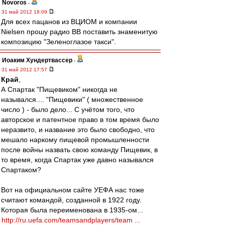
Novoros
-
31 май 2012 18:09
Для всех пацанов из ВЦИОМ и компании
Nielsen прошу радио ВВ поставить знаменитую
композицию "Зеленоглазое такси".
Иоаким Хундертвассер
-
31 май 2012 17:57
Край
,
А Спартак "Пищевиком" никогда не
назывался.... "Пищевики" ( множественное
число ) - было дело... С учётом того, что
авторское и патентное право в том время было
неразвито, и название это было свободно, что
мешало наркому пищевой промышленности
после войны назвать свою команду Пищевик, в
то время, когда Спартак уже давно назывался
Спартаком?
Вот на официальном сайте УЕФА нас тоже
считают командой, созданной в 1922 году.
Которая была переименована в 1935-ом...
http://ru.uefa.com/teamsandplayers/team ...