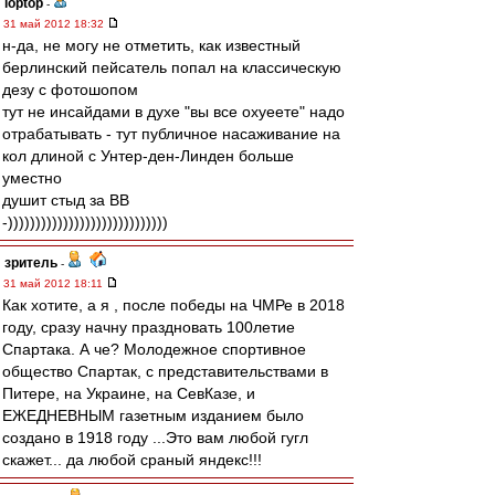
loptop
-
31 май 2012 18:32
н-да, не могу не отметить, как известный
берлинский пейсатель попал на классическую
дезу с фотошопом
тут не инсайдами в духе "вы все охуеете" надо
отрабатывать - тут публичное насаживание на
кол длиной с Унтер-ден-Линден больше
уместно
душит стыд за ВВ
-)))))))))))))))))))))))))))))
зpитель
-
31 май 2012 18:11
Как хотите, а я , после победы на ЧМРе в 2018
году, сразу начну праздновать 100летие
Спартака. А че? Молодежное спортивное
общество Спартак, с представительствами в
Питере, на Украине, на СевКазе, и
ЕЖЕДНЕВНЫМ газетным изданием было
создано в 1918 году ...Это вам любой гугл
скажет... да любой сраный яндекс!!!