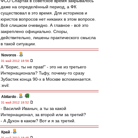
ФСО Спартак в советское время закрывалось
даже на определённый период, а ФК
существовал в это время. Для историков и
юристов вопросов нет никаких в этом вопросе.
Всё слишком очевидно. А главное - всё это
закреплено официально. Споры,
действительно, лишены практического смысла
в такой ситуации.
Novoros
-
31 май 2012 18:56
А "Борис, ты не прав!" - это не из третьего
Интернационала? Тьфу, почему-то сразу
Зубастик конца 90-х в Москве вспоминается.
:evil:
Abilardo
-
31 май 2012 18:52
- Василий Иваныч, а ты за какой
Интернационал, за второй или за третий?
- А Духон в каком? Вот и я за третий.
Край
-
31 май 2012 18:45