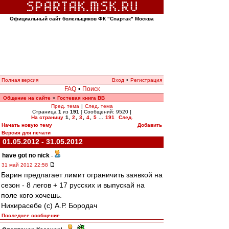
Официальный сайт болельщиков ФК "Спартак" Москва
Полная версия
Вход
•
Регистрация
FAQ
•
Поиск
Общение на сайте
Гостевая книга ВВ
»
Пред. тема
|
След. тема
Страница
1
из
191
[ Сообщений: 9520 ]
На страницу
1
,
2
,
3
,
4
,
5
...
191
След.
Начать новую тему
Добавить
Версия для печати
01.05.2012 - 31.05.2012
have got no nick
-
31 май 2012 22:58
Барин предлагает лимит ограничить заявкой на
сезон - 8 легов + 17 русских и выпускай на
поле кого хочешь.
Нихирасебе (с) А.Р. Бородач
Последнее сообщение