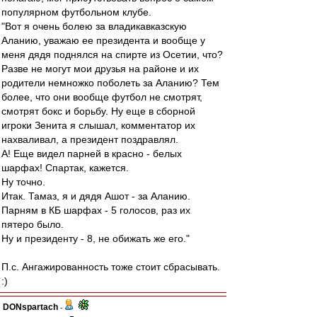
популярном футбольном клубе.
"Вот я очень болею за владикавказскую
Аланию, уважаю ее президента и вообще у
меня дядя поднялся на спирте из Осетии, что?
Разве не могут мои друзья на районе и их
родители немножко поболеть за Аланию? Тем
более, что они вообще футбол не смотрят,
смотрят бокс и борьбу. Ну еще в сборной
игроки Зенита я слышал, комментатор их
нахваливал, а президент поздравлял.
А! Еще видел парней в красно - белых
шарфах! Спартак, кажется.
Ну точно.
Итак. Тамаз, я и дядя Ашот - за Аланию.
Парням в КБ шарфах - 5 голосов, раз их
пятеро было.
Ну и президенту - 8, не обижать же его."
П.с. Ангажированность тоже стоит сбрасывать.
:)
DONspartach
-