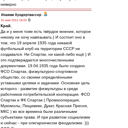
неверно
Иоаким Хундертвассер
-
31 май 2012 19:02
Край
,
Да и у меня тоже есть твёрдое мнение, которое
никому не хочу навязывать.) И состоит оно в
том, что 19 апреля 1935 года никакой
футбольный клуб на территории СССР не
создавался. Ни Спартак, ни какой-либо ещё.) И
это подтверждается многочисленными
документами. 19.04.1935 года было создано
ФСО Спартак, физкультурно-спортивное
общество, со своими определёнными
уставными целями и задачами. Основная цель
которого - развитие физкультуры в среде
работников потребительской кооперации. ФСО
Спартак и ФК Спартак ( Промкооперация,
Мукомолы, Пищевики, Дукат, Красная Пресня,
МКС ) во все времена были различными
субъектами права. И при развитом социализме
и сейчас - при олигархичесом феодализме. )))