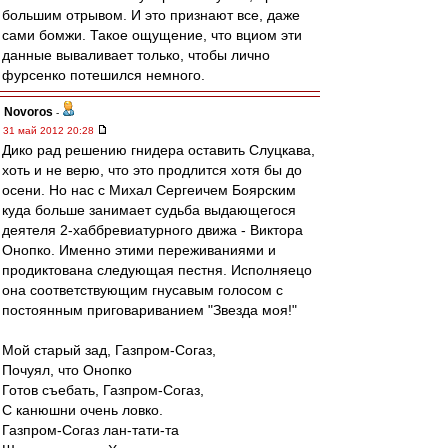
большим отрывом. И это признают все, даже
сами бомжи. Такое ощущение, что вциом эти
данные вываливает только, чтобы лично
фурсенко потешился немного.
Novoros
-
31 май 2012 20:28
Дико рад решению гнидера оставить Слуцкава,
хоть и не верю, что это продлится хотя бы до
осени. Но нас с Михал Сергеичем Боярским
куда больше занимает судьба выдающегося
деятеля 2-хаббревиатурного движа - Виктора
Онопко. Именно этими переживаниями и
продиктована следующая пестня. Исполняецо
она соответствующим гнусавым голосом с
постоянным приговариванием "Звезда моя!"
Мой старый зад, Газпром-Согаз,
Почуял, что Онопко
Готов съебать, Газпром-Согаз,
С канюшни очень ловко.
Газпром-Согаз лан-тати-та