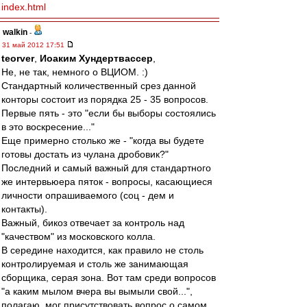
index.html
walkin
-
31 май 2012 17:51
teorver
,
Иоаким Хундертвассер
,
Не, не так, немного о ВЦИОМ. :)
Стандартный количественный срез данной
конторы состоит из порядка 25 - 35 вопросов.
Первые пять - это "если бы выборы состоялись
в это воскресение..."
Еще примерно столько же - "когда вы будете
готовы достать из чулана дробовик?"
Последний и самый важный для стандартного
же интервьюера пяток - вопросы, касающиеся
личности опрашиваемого (соц - дем и
контакты).
Важный, бикоз отвечает за контроль над
"качеством" из московского колла.
В середине находится, как правило не столь
контролируемая и столь же занимающая
сборщика, серая зона. Вот там среди вопросов
"а каким мылом вчера вы вымыли свой...",
полагаю, мог присутствовать вопрос о самом