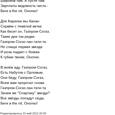
Широков там, и Хусти там.
Зарплаты ведомость чиста -
Беги в the nit, Онопко!
Для Кариоки мы банан
Сорвём с тяжёлой ветки.
Как бесит он, Газпром-Согаз,
Такие дни так редки.
Газпром-Согаз лан-тати-та
Но слаще первая звезда
И роза падает с бомжа
К губам твоим, Онопко.
В моём аду, Газпром-Согаз,
Есть Набутов с Орловым.
Они беду, Газпром-Согаз,
Всем вам пророчат снова.
Газпром-Согаз лан-тати-та
Зачем же "Спартаку" звезда?
Все звёзды попадут сюда,
Беги в the nit, Онопко!
Редактировалось 31 май 2012 20:30