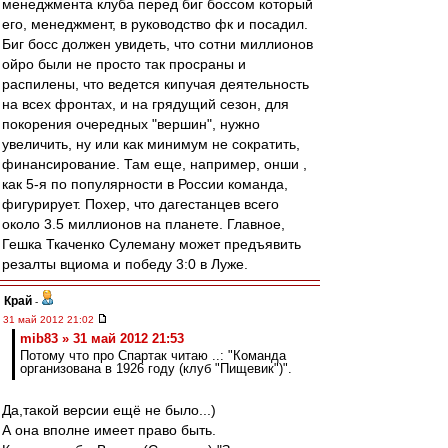
менеджмента клуба перед биг боссом который
его, менеджмент, в руководство фк и посадил.
Биг босс должен увидеть, что сотни миллионов
ойро были не просто так просраны и
распилены, что ведется кипучая деятельность
на всех фронтах, и на грядущий сезон, для
покорения очередных "вершин", нужно
увеличить, ну или как минимум не сократить,
финансирование. Там еще, например, онши ,
как 5-я по популярности в России команда,
фигурирует. Похер, что дагестанцев всего
около 3.5 миллионов на планете. Главное,
Гешка Ткаченко Сулеману может предъявить
резалты вциома и победу 3:0 в Луже.
Край
-
31 май 2012 21:02
mib83 » 31 май 2012 21:53
Потому что про Спартак читаю ..: "Команда
организована в 1926 году (клуб "Пищевик")".
Да,такой версии ещё не было...)
А она вполне имеет право быть.