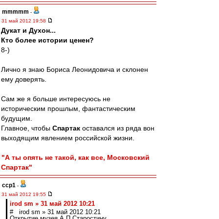
mmmmm
-
31 май 2012 19:58
Дукат и Духон...
Кто более истории ценен?
8-)
Лично я знаю Бориса Леонидовича и склонен
ему доверять.
Сам же я больше интересуюсь не
историческим прошлым, фантастическим
будущим.
Главное, чтобы
Спартак
оставался из ряда вон
выходящим явлением российской жизни.
"А ты опять не такой, как все, Московский
Спартак"
ccp1
-
31 май 2012 19:55
irod sm » 31 май 2012 10:21
# irod sm » 31 май 2012 10:21
Открытие музея А.П.Старостину.