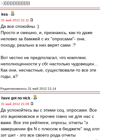
:-)))))))))))))))))
kea
-
31 май 2012 21:11
Да все спокойны :)
Просто и смешно, и, признаюсь, как-то даже
неловко за бамжей с их "опросами"- они,
походу, реально в них верят сами :?
Вот честно не предполагал, что комплекс
неполноценности у сбг настолько чудовищен...
Как они, несчастные, существовали-то все эти
годы, а?
Редактировалось 31 май 2012 21:14
have got no nick
-
31 май 2012 21:06
Да успокойтесь вы с этими соц. опросами. Все
это вциомовское и прочее говно не для нас с
вами. Все эти рейтинги, опросы, отчеты "о
завершении фк N с плюсом в бюджете" энд олл
зэт шит - это все своего рода отчеты