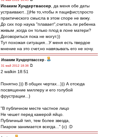
Иоаким Хундертвассер
, да меня обе даты
устраивают...))Не то,чтобы я пацифист,просто
практического смысла в этом споре не вижу.
До сих пор наука "плавает",считать ли ребенка
живым ,когда он только плод в лоне матери?
Договориться пока не могут.))
Тут похожая ситуация...У меня есть твердое
мнение на это счет,но навязывать его не хочу.
Иоаким Хундертвассер
-
31 май 2012 18:36
2 walkin 18:51
Понятно.))) В общих чертах...))) А отсюда
посвящение миллеру и его голубой
фрустрации...)
"В публичном месте частное лицо
Не чешет перед камерой яйцо.
Публичный тип, тем более звезда,
Пиаром занимается всегда..." (с) :D