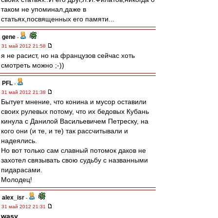
таком не упоминал,даже в
статьях,посвященных его памяти...
gene
-
31 май 2012 21:58
я не расист, но на французов сейчас хоть
смотреть можно ;-))
PFL
-
31 май 2012 21:38
Бытует мнение, что конина и мусор оставили
своих рулевых потому, что их бедовых Кубань
кинула с Данилой Васильевичем Петреску, на
кого они (и те, и те) так рассчитывали и
надеялись.
Но вот только сам славный потомок даков не
захотел связывать свою судьбу с названными
пидарасами.
Молодец!
alex_isr
-
31 май 2012 21:31
wasy
,