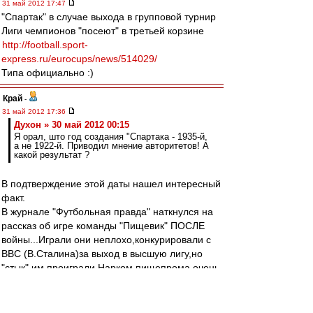
31 май 2012 17:47
"Спартак" в случае выхода в групповой турнир
Лиги чемпионов "посеют" в третьей корзине
http://football.sport-
express.ru/eurocups/news/514029/
Типа официально :)
Край
-
31 май 2012 17:36
Духон » 30 май 2012 00:15
Я орал, што год создания "Спартака - 1935-й,
а не 1922-й. Приводил мнение авторитетов! А
какой результат ?
В подтверждение этой даты нашел интересный
факт.
В журнале "Футбольная правда" наткнулся на
рассказ об игре команды "Пищевик" ПОСЛЕ
войны...Играли они неплохо,конкурировали с
ВВС (В.Сталина)за выход в высшую лигу,но
"стык" им проиграли.Нарком пищепрома очень
тогда интересовался футболом(и фамилия у
него была спартаковская--Зотов))).
То есть у Пищевика" есть своя история,не