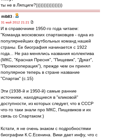
ты не в Ляпциге?)))))))))))))))))
mib83
-
31 май 2012 21:21
И в справочнике 1950-го года читаем:
"Команда московских спартаковцев - одна из
популярнейших футбольных команд нашей
страны. Ее биография начинается с 1922
года... Не раз менялись названия коллектива
(МКС, "Красная Пресня", "Пищевик", "Дукат",
"Промкооперация"), прежде чем он принял
популярное теперь в стране название
"Спартак" (с.15)
Эти (1938-й и 1950-й) самые ранние
источники, находящиеся в "кликовой"
доступности, из которых следует, что в СССР
что-то таки знали про МКС, Пищевиков и их
связь со Спартаком:)
Кстати, я не очень знаком с подробностями
биографии К.С.Есенина. Вики дает инфу, что с