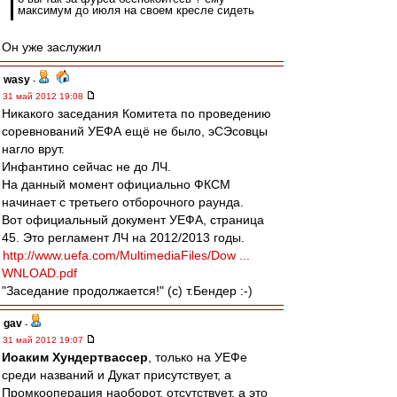
максимум до июля на своем кресле сидеть
Он уже заслужил
wasy
-
31 май 2012 19:08
Никакого заседания Комитета по проведению
соревнований УЕФА ещё не было, эСЭсовцы
нагло врут.
Инфантино сейчас не до ЛЧ.
На данный момент официально ФКСМ
начинает с третьего отборочного раунда.
Вот официальный документ УЕФА, страница
45. Это регламент ЛЧ на 2012/2013 годы.
http://www.uefa.com/MultimediaFiles/Dow ...
WNLOAD.pdf
"Заседание продолжается!" (с) т.Бендер :-)
gav
-
31 май 2012 19:07
Иоаким Хундертвассер
, только на УЕФе
среди названий и Дукат присутствует, а
Промкооперация наоборот, отсутствует, а это