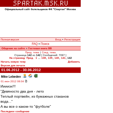
Официальный сайт болельщиков ФК "Спартак" Москва
Полная версия
Вход
•
Регистрация
FAQ
•
Поиск
Общение на сайте
Гостевая книга ВВ
»
Пред. тема
|
След. тема
Страница
142
из
142
[ Сообщений: 7097 ]
На страницу
Пред.
1
...
138
,
139
,
140
,
141
,
142
Начать новую тему
Добавить
Версия для печати
01.06.2012 - 30.06.2012
Mike Lebedev
-
01 июн 2012 08:04
Ииииэх!!!
"Девяносто два дня - лето
Теплый портвейн, из бумажных стаканов
вода..."
А вы все о каком-то "футболе"
Последнее сообщение