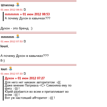
Штиллер
-
01 июн 2012 08:01
mmmmm » 01 июн 2012 08:53
А почему Духон в кавычках???
Духон - это бренд. :)
mmmmm
-
01 июн 2012 07:53
Iouri
,
А почему Духон в кавычках???
8-)
Iouri
-
01 июн 2012 07:33
Духон » 01 июн 2012 07:27
Для него нет никаких авторитетом :-(((.
Даже мнение Патриаха <C> Симоняна ему по
фигу :-))) !
Юрий разбается во всем и притапливает во
всем :-((( !
Вот уж настояший аФторитет :-((( !