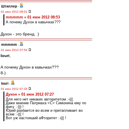
Штиллер
-
01 июн 2012 08:01
mmmmm » 01 июн 2012 08:53
А почему Духон в кавычках???
Духон - это бренд. :)
mmmmm
-
01 июн 2012 07:53
Iouri
,
А почему Духон в кавычках???
8-)
Iouri
-
01 июн 2012 07:33
Духон » 01 июн 2012 07:27
Для него нет никаких авторитетом :-(((.
Даже мнение Патриаха <C> Симоняна ему по
фигу :-))) !
Юрий разбается во всем и притапливает во
всем :-((( !
Вот уж настояший аФторитет :-((( !