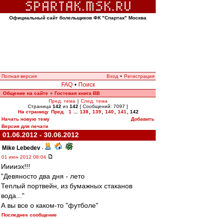
Официальный сайт болельщиков ФК "Спартак" Москва
Полная версия
Вход
•
Регистрация
FAQ
•
Поиск
Общение на сайте
Гостевая книга ВВ
»
Пред. тема
|
След. тема
Страница
142
из
142
[ Сообщений: 7097 ]
На страницу
Пред.
1
...
138
,
139
,
140
,
141
,
142
Начать новую тему
Добавить
Версия для печати
01.06.2012 - 30.06.2012
Mike Lebedev
-
01 июн 2012 08:04
Ииииэх!!!
"Девяносто два дня - лето
Теплый портвейн, из бумажных стаканов
вода..."
А вы все о каком-то "футболе"
Последнее сообщение