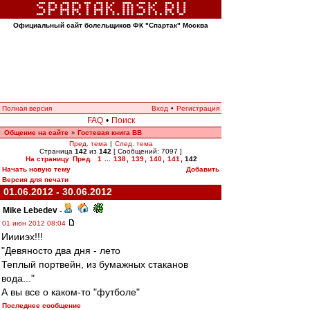
Официальный сайт болельщиков ФК "Спартак" Москва
Полная версия
Вход
•
Регистрация
FAQ
•
Поиск
Общение на сайте
Гостевая книга ВВ
»
Пред. тема
|
След. тема
Страница
142
из
142
[ Сообщений: 7097 ]
На страницу
Пред.
1
...
138
,
139
,
140
,
141
,
142
Начать новую тему
Добавить
Версия для печати
01.06.2012 - 30.06.2012
Mike Lebedev
-
01 июн 2012 08:04
Ииииэх!!!
"Девяносто два дня - лето
Теплый портвейн, из бумажных стаканов
вода..."
А вы все о каком-то "футболе"
Последнее сообщение