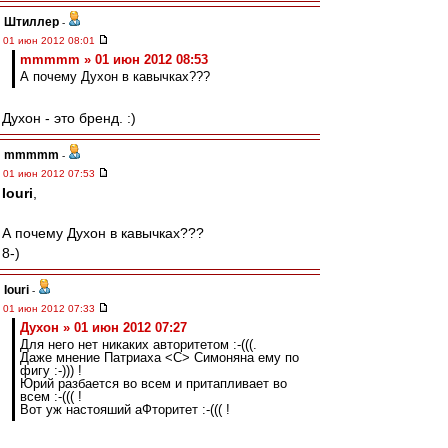
Штиллер
-
01 июн 2012 08:01
mmmmm » 01 июн 2012 08:53
А почему Духон в кавычках???
Духон - это бренд. :)
mmmmm
-
01 июн 2012 07:53
Iouri
,
А почему Духон в кавычках???
8-)
Iouri
-
01 июн 2012 07:33
Духон » 01 июн 2012 07:27
Для него нет никаких авторитетом :-(((.
Даже мнение Патриаха <C> Симоняна ему по
фигу :-))) !
Юрий разбается во всем и притапливает во
всем :-((( !
Вот уж настояший аФторитет :-((( !