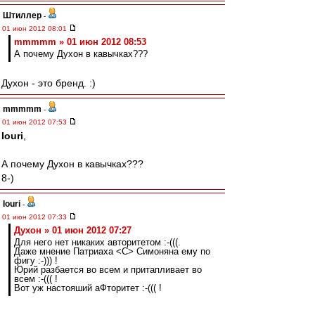
Штиллер
-
01 июн 2012 08:01
mmmmm » 01 июн 2012 08:53
А почему Духон в кавычках???
Духон - это бренд. :)
mmmmm
-
01 июн 2012 07:53
Iouri
,
А почему Духон в кавычках???
8-)
Iouri
-
01 июн 2012 07:33
Духон » 01 июн 2012 07:27
Для него нет никаких авторитетом :-(((.
Даже мнение Патриаха <C> Симоняна ему по
фигу :-))) !
Юрий разбается во всем и притапливает во
всем :-((( !
Вот уж настояший аФторитет :-((( !