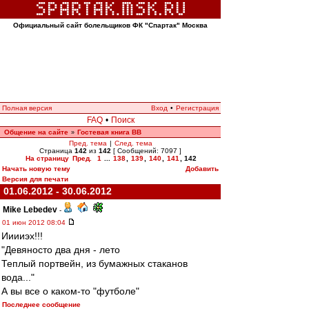
Официальный сайт болельщиков ФК "Спартак" Москва
Полная версия
Вход
•
Регистрация
FAQ
•
Поиск
Общение на сайте
Гостевая книга ВВ
»
Пред. тема
|
След. тема
Страница
142
из
142
[ Сообщений: 7097 ]
На страницу
Пред.
1
...
138
,
139
,
140
,
141
,
142
Начать новую тему
Добавить
Версия для печати
01.06.2012 - 30.06.2012
Mike Lebedev
-
01 июн 2012 08:04
Ииииэх!!!
"Девяносто два дня - лето
Теплый портвейн, из бумажных стаканов
вода..."
А вы все о каком-то "футболе"
Последнее сообщение