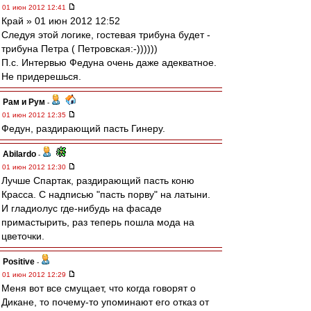
01 июн 2012 12:41
Край » 01 июн 2012 12:52
Следуя этой логике, гостевая трибуна будет -
трибуна Петра ( Петровская:-))))))
П.с. Интервью Федуна очень даже адекватное.
Не придерешься.
Рам и Рум
-
01 июн 2012 12:35
Федун, раздирающий пасть Гинеру.
Abilardo
-
01 июн 2012 12:30
Лучше Спартак, раздирающий пасть коню
Красса. С надписью "пасть порву" на латыни.
И гладиолус где-нибудь на фасаде
примастырить, раз теперь пошла мода на
цветочки.
Positive
-
01 июн 2012 12:29
Меня вот все смущает, что когда говорят о
Дикане, то почему-то упоминают его отказ от