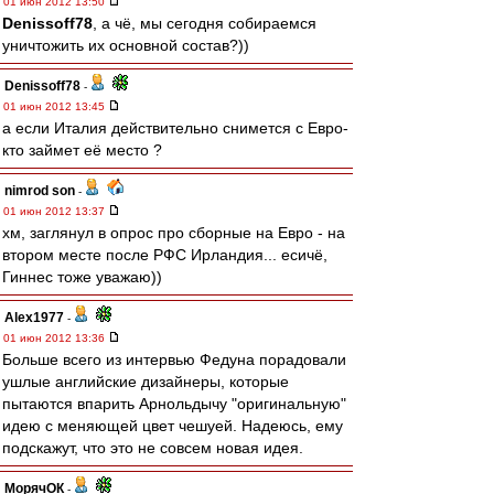
01 июн 2012 13:50
Denissoff78
, а чё, мы сегодня собираемся
уничтожить их основной состав?))
Denissoff78
-
01 июн 2012 13:45
а если Италия действительно снимется с Евро-
кто займет её место ?
nimrod son
-
01 июн 2012 13:37
хм, заглянул в опрос про сборные на Евро - на
втором месте после РФС Ирландия... есичё,
Гиннес тоже уважаю))
Alex1977
-
01 июн 2012 13:36
Больше всего из интервью Федуна порадовали
ушлые английские дизайнеры, которые
пытаются впарить Арнольдычу "оригинальную"
идею с меняющей цвет чешуей. Надеюсь, ему
подскажут, что это не совсем новая идея.
МорячОК
-