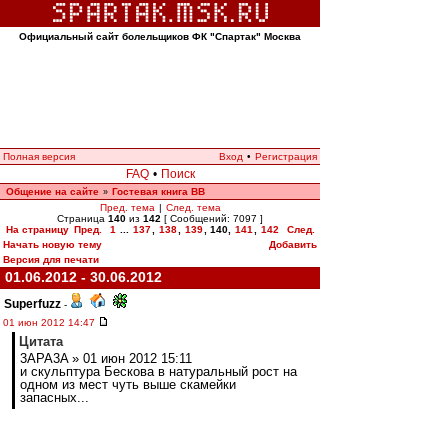
Официальный сайт болельщиков ФК "Спартак" Москва
Полная версия
Вход
•
Регистрация
FAQ
•
Поиск
Общение на сайте
Гостевая книга ВВ
»
Пред. тема
|
След. тема
Страница
140
из
142
[ Сообщений: 7097 ]
На страницу
Пред.
1
...
137
,
138
,
139
,
140
,
141
,
142
След.
Начать новую тему
Добавить
Версия для печати
01.06.2012 - 30.06.2012
Superfuzz
-
01 июн 2012 14:47
Цитата
3APA3A » 01 июн 2012 15:11
и скульптура Бескова в натуральный рост на
одном из мест чуть выше скамейки
запасных...