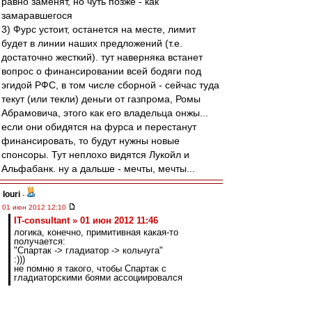
равно заменят, но чуть позже - как
замаравшегося
3) Фурс устоит, останется на месте, лимит
будет в линии наших предложений (т.е.
достаточно жесткий). тут наверняка встанет
вопрос о финансировании всей бодяги под
эгидой РФС, в том числе сборной - сейчас туда
текут (или текли) деньги от газпрома, Ромы
Абрамовича, этого как его владельца онжы...
если они обидятся на фурса и перестанут
финансировать, то будут нужны новые
спонсоры. Тут неплохо видятся Лукойл и
Альфабанк. ну а дальше - мечты, мечты...
Iouri
-
01 июн 2012 12:10
IT-consultant » 01 июн 2012 11:46
логика, конечно, примитивная какая-то
получается:
"Спартак -> гладиатор -> кольчуга"
:)))
не помню я такого, чтобы Спартак с
гладиаторскими боями ассоциировался