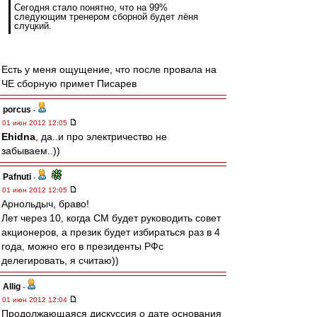
Сегодня стало понятно, что на 99%
следующим тренером сборной будет лёня
слуцкий.
Есть у меня ощущение, что после провала на
ЧЕ сборную примет Писарев
porcus
-
01 июн 2012 12:05
Ehidna
, да..и про электричество не
забываем..))
Pafnuti
-
01 июн 2012 12:05
Арнольдыч, браво!
Лет через 10, когда СМ будет руководить совет
акционеров, а презик будет избираться раз в 4
года, можно его в президенты РФс
делегировать, я считаю))
Allig
-
01 июн 2012 12:04
Продолжающаяся дискуссия о дате основания