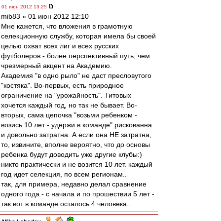
01 июн 2012 13:25
mib83 » 01 июн 2012 12:10
Мне кажется, что вложения в грамотную
селекционную службу, которая имела бы своей
целью охват всех лиг и всех русских
футболеров - более перспективный путь, чем
чрезмерный акцент на Академию.
Академия "в одно рыло" не даст пресловутого
"костяка". Во-первых, есть природное
ограничение на "урожайность". Титовых
хочется каждый год, но так не бывает. Во-
вторых, сама цепочка "возьми ребенком -
возись 10 лет - удержи в команде" рискованна
и довольно затратна. А если она НЕ затратна,
то, извините, вполне вероятно, что до основы
ребенка будут доводить уже другие клубы:)
никто практически и не возится 10 лет. каждый
год идет селекция, по всем регионам..
так, для примера, недавно делал сравнение
одного года - с начала и по прошествии 5 лет -
так вот в команде осталось 4 человека...