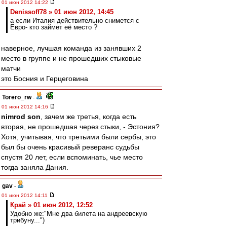
01 июн 2012 14:22
Denissoff78 » 01 июн 2012, 14:45
а если Италия действительно снимется с
Евро- кто займет её место ?
наверное, лучшая команда из занявших 2
место в группе и не прошедших стыковые
матчи
это Босния и Герцеговина
Torero_rw
-
01 июн 2012 14:16
nimrod son
, зачем же третья, когда есть
вторая, не прошедшая через стыки, - Эстония?
Хотя, учитывая, что третьими были сербы, это
был бы очень красивый реверанс судьбы
спустя 20 лет, если вспоминать, чье место
тогда заняла Дания.
gav
-
01 июн 2012 14:11
Край » 01 июн 2012, 12:52
Удобно же:"Мне два билета на андреевскую
трибуну...")