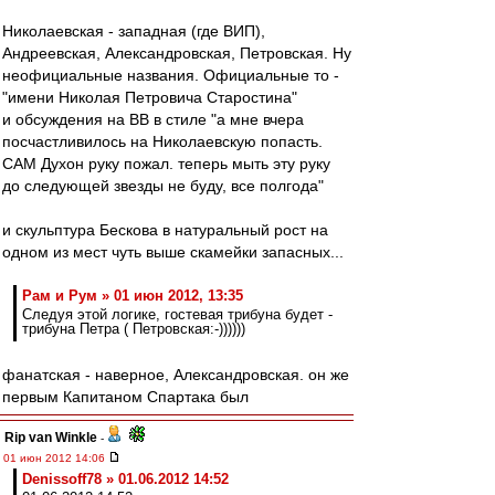
Николаевская - западная (где ВИП),
Андреевская, Александровская, Петровская. Ну
неофициальные названия. Официальные то -
"имени Николая Петровича Старостина"
и обсуждения на ВВ в стиле "а мне вчера
посчастливилось на Николаевскую попасть.
САМ Духон руку пожал. теперь мыть эту руку
до следующей звезды не буду, все полгода"
и скульптура Бескова в натуральный рост на
одном из мест чуть выше скамейки запасных...
Рам и Рум » 01 июн 2012, 13:35
Следуя этой логике, гостевая трибуна будет -
трибуна Петра ( Петровская:-))))))
фанатская - наверное, Александровская. он же
первым Капитаном Спартака был
Rip van Winkle
-
01 июн 2012 14:06
Denissoff78 » 01.06.2012 14:52