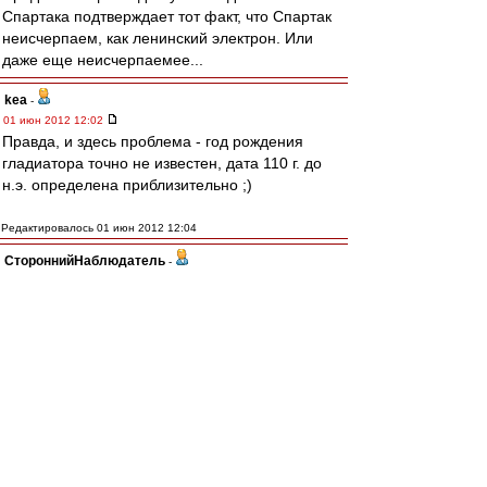
Спартака подтверждает тот факт, что Спартак
неисчерпаем, как ленинский электрон. Или
даже еще неисчерпаемее...
kea
-
01 июн 2012 12:02
Правда, и здесь проблема - год рождения
гладиатора точно не известен, дата 110 г. до
н.э. определена приблизительно ;)
Редактировалось 01 июн 2012 12:04
СтороннийНаблюдатель
-
01 июн 2012 12:00
DimOn74
, мусора перебьют, причем лехххко,
т.к. карательные органы были задолго до
восстания ))))
Ilnur83
-
01 июн 2012 11:59
vvovv70
,
Это везде так!
Во всех городах.