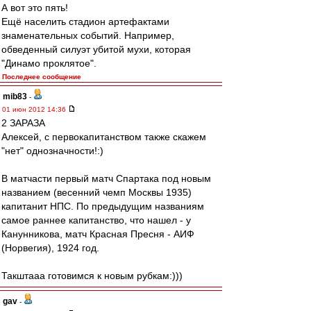
А вот это пять!
Ещё населить стадион артефактами
знаменательных событий. Например,
обведенный силуэт убитой мухи, которая
"Динамо проклятое".
Последнее сообщение
mib83
-
01 июн 2012 14:36
2 ЗАРАЗА
Алексей, с первокапитанством также скажем
"нет" однозначности!:)
В матчасти первый матч Спартака под новым
названием (весенний чемп Москвы 1935)
капитанит НПС. По предыдущим названиям
самое раннее капитанство, что нашел - у
Канунникова, матч Красная Пресня - АИФ
(Норвегия), 1924 год.
Такштааа готовимся к новым рубкам:)))
gav
-