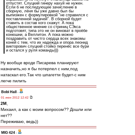
отпустят. Слуцкий гинеру нахуй не нужен.
Если б не последующее зачисление в
сборную, лёня бы уже давно был бы
выпизжен с формулировкой "не справился с
поставленной задачей". В сборной будет
ставить в состав кого скажут. А пока
общественное мнение со стриниц СЭкса
подготовят, типа это не он виноват в проёбе
конюшни, а Веллитон. А пока можно
поздравить от чистго сердца всех знакомы
коней с тем, что их надежда и опора леонид
викторович слуцкий стойко перенёс все бури
и остался у руля команды)))
Ну вообще вроде Писарева планируют
назначить,но я бы потерпел с ним,под
натаскал его.Так что шпагетти будет-с ним
легче пилить
Bobi Hall
-
01 июн 2012 12:42
2M
,
Михаил, а как с моим вопросом?? Дошли или
нет??
Переживаю, ведь))
MIG 424
-