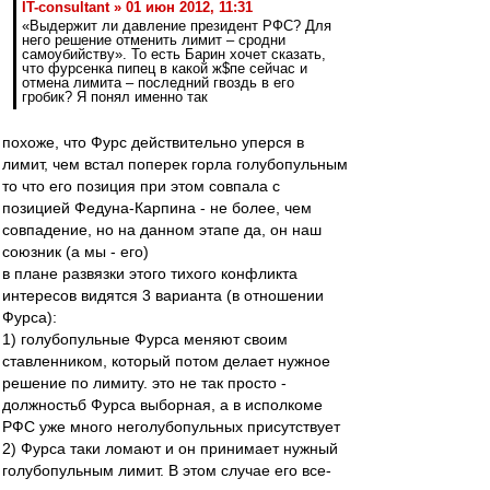
IT-consultant » 01 июн 2012, 11:31
«Выдержит ли давление президент РФС? Для
него решение отменить лимит – сродни
самоубийству». То есть Барин хочет сказать,
что фурсенка пипец в какой ж$пе сейчас и
отмена лимита – последний гвоздь в его
гробик? Я понял именно так
похоже, что Фурс действительно уперся в
лимит, чем встал поперек горла голубопульным
то что его позиция при этом совпала с
позицией Федуна-Карпина - не более, чем
совпадение, но на данном этапе да, он наш
союзник (а мы - его)
в плане развязки этого тихого конфликта
интересов видятся 3 варианта (в отношении
Фурса):
1) голубопульные Фурса меняют своим
ставленником, который потом делает нужное
решение по лимиту. это не так просто -
должностьб Фурса выборная, а в исполкоме
РФС уже много неголубопульных присутствует
2) Фурса таки ломают и он принимает нужный
голубопульным лимит. В этом случае его все-