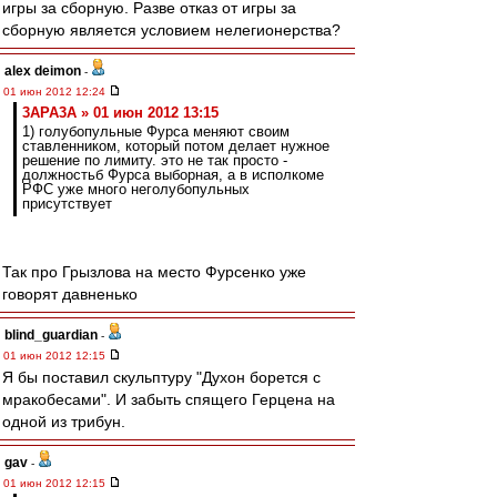
игры за сборную. Разве отказ от игры за
сборную является условием нелегионерства?
alex deimon
-
01 июн 2012 12:24
3APA3A » 01 июн 2012 13:15
1) голубопульные Фурса меняют своим
ставленником, который потом делает нужное
решение по лимиту. это не так просто -
должностьб Фурса выборная, а в исполкоме
РФС уже много неголубопульных
присутствует
Так про Грызлова на место Фурсенко уже
говорят давненько
blind_guardian
-
01 июн 2012 12:15
Я бы поставил скульптуру "Духон борется с
мракобесами". И забыть спящего Герцена на
одной из трибун.
gav
-
01 июн 2012 12:15