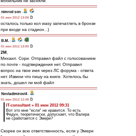
мобильник не засняли.
nimrod son
-
01 июн 2012 13:09
осталось только кол wasy запечатлеть в бронзе
при входе на стадион...)
В.М.
-
01 июн 2012 13:00
2M
,
Михаил. Сори. Отправил файл с голосованием
по почте - подтверждения нет. Отправил
вопрос на твое имя через ЛС форума - ответа
нет. Извини что пишу на книге. Хотелось бы
знать, дошел ли мой файл
Nevladimirovi4
-
01 июн 2012 12:49
IT-consultant » 01 июн 2012 09:31
Вот это мне "если" не нравится. То есть
Федун, теоретически, допускает, что Валера
не сработается с Эмери?
Скорее он всю ответственность, если у Эмери