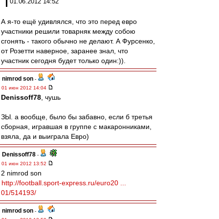
01.06.2012 14:52
А я-то ещё удивлялся, что это перед евро
участники решили товарняк между собою
сгонять - такого обычно не делают. А Фурсенко,
от Розетти наверное, заранее знал, что
участник сегодня будет только один:)).
nimrod son
-
01 июн 2012 14:04
Denissoff78
, чушь
ЗЫ. а вообще, было бы забавно, если б третья
сборная, игравшая в группе с макаронниками,
взяла, да и выиграла Евро)
Denissoff78
-
01 июн 2012 13:52
2 nimrod son
http://football.sport-express.ru/euro20 ...
01/514193/
nimrod son
-