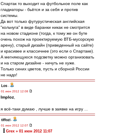
Спартак то выходит на футбольное поле как
гладиаторы - бьётся и за себя и против
системы.
Да вот только футурустическая английская
"кольчуга" в виде баранки никак не смотрится
на новом стадионе (тогда, к тому же он буте
очень похож на проектируемую ВТБ-мусорскую
арену), старый дизайн (приведенный на сайте)
и красивее и классичнее (это если о Спартаке).
А мегняющуюся подсветку можно организовать
и на старом дизайне - ничуть не хуже.
Только синих цветов, пусть и сборной России
не надо!
Los
-
01 июн 2012 12:08
Imploz
,
я всё-таки думаю , лучше в заявке на игру ...
tiffozi
-
01 июн 2012 12:07
Grex » 01 июн 2012 11:07