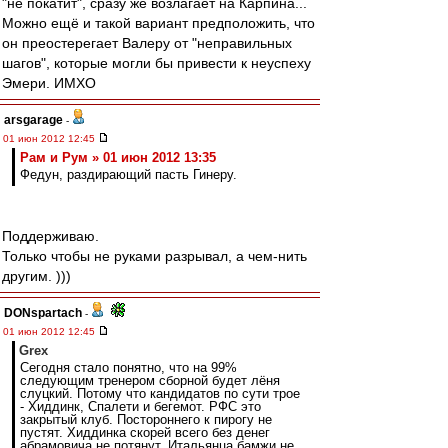
"не покатит", сразу же возлагает на Карпина...
Можно ещё и такой вариант предположить, что
он преостерегает Валеру от "неправильных
шагов", которые могли бы привести к неуспеху
Эмери. ИМХО
arsgarage
-
01 июн 2012 12:45
Рам и Рум » 01 июн 2012 13:35
Федун, раздирающий пасть Гинеру.
Поддерживаю.
Только чтобы не руками разрывал, а чем-нить
другим. )))
DONspartach
-
01 июн 2012 12:45
Grex
Сегодня стало понятно, что на 99%
следующим тренером сборной будет лёня
слуцкий. Потому что кандидатов по сути трое
- Хиддинк, Спалети и бегемот. РФС это
закрытый клуб. Постороннего к пирогу не
пустят. Хиддинка скорей всего без денег
абрамовича не потянут. Итальянца бамжи не