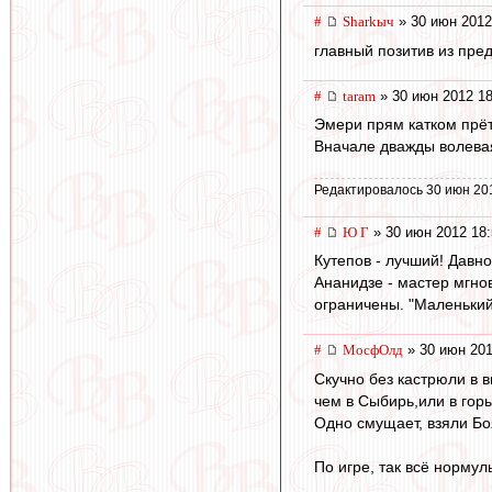
#
Sharkыч
» 30 июн 2012
главный позитив из пре
#
taram
» 30 июн 2012 18
Эмери прям катком прёт
Вначале дважды волевая
Редактировалось 30 июн 20
#
Ю Г
» 30 июн 2012 18:
Кутепов - лучший! Давн
Ананидзе - мастер мгно
ограничены. "Маленький
#
МосфОлд
» 30 июн 201
Скучно без кастрюли в в
чем в Сыбирь,или в гор
Одно смущает, взяли Боя
По игре, так всё нормул