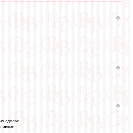
вых сделал.
рниками.