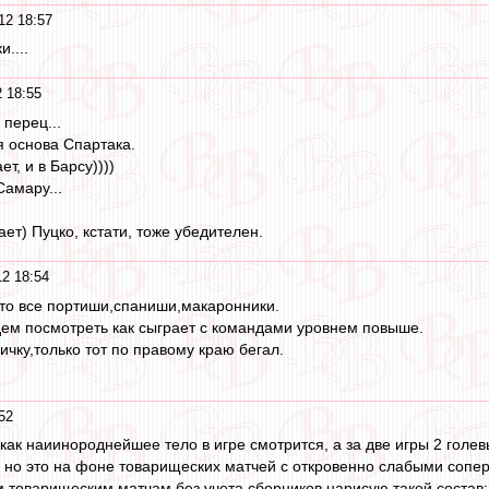
12 18:57
....
 18:55
перец...
я основа Спартака.
ет, и в Барсу))))
Самару...
ает) Пуцко, кстати, тоже убедителен.
2 18:54
то все портиши,спаниши,макаронники.
ем посмотреть как сыграет с командами уровнем повыше.
чку,только тот по правому краю бегал.
52
- как наиинороднейшее тело в игре смотрится, а за две игры 2 голе
, но это на фоне товарищеских матчей с откровенно слабыми сопе
 товарищеским матчам без учета сборников нарисую такой состав: