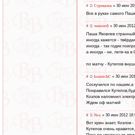
#
Стрекалок
» 30 июн 20
Все в руках самого Пашки
#
чннхнпS
» 30 июн 2012
Паша Яковлев странный 
иногда кажется - твёрда
иногда - так годик поигра
а иногда - не, лети-ка в 
по матчу - Кутепов внуш
#
kuzmichC
» 30 июн 201
Соскучился по нашим,а 
Понравился Кутепов,буд
Козлов напомнил электри
Ждем оф матчей
#
Nox
» 30 июн 2012 18:
Вот хрен знает, Козлов 
Кутепов очень нравится
Пока по увиденным двум