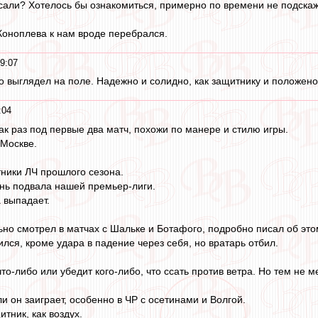
исали? Хотелось бы ознакомиться, примерно по времени не подска
 Коноплева к нам вроде перебрался.
9:07
о выглядел на поле. Надежно и солидно, как защитнику и положено.
:04
к раз под первые два матч, похожи по манере и стилю игры.
 Москве.
тники ЛЧ прошлого сезона.
нь подвала нашей премьер-лиги.
 выпадает.
но смотрел в матчах с Шальке и Ботафого, подробно писал об это
лся, кроме удара в падение через себя, но вратарь отбил.
то-либо или убедит кого-либо, что ссать против ветра. Но тем не м
и он заиграет, особенно в ЧР с осетинами и Волгой.
тник, как воздух.