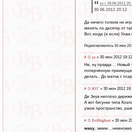
ys » 30.06.2012 20
30.06.2012 20:12
Да ничего толком не игр
менять по десятку от та
Вот, когда (и если) Унаи
Редактировалось 30 июн 20
#
ys
» 30 июн 2012 19:1
Не, ну правда ... Новый
поперчённую преимущест
делать.. До матча с пса
#
Ю Г
» 30 июн 2012 19:
Де Зеув неплохо дирижи
А вот бегунки типа Козл
узкое пространство, раз
#
Evilbigfoot
» 30 июн 20
wasy
, эммм....немножко