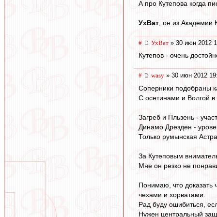
А про Кутепова когда п
УхВат
, он из Академии
#
УхВат
» 30 июн 2012 1
Кутепов - очень достойн
#
wasy
» 30 июн 2012 19
Соперники подобраны ка
С осетинами и Волгой в
Загреб и Пльзень - учас
Динамо Дрезден - урове
Только румынская Астра
За Кутеповым вниматель
Мне он резко не понрави
Понимаю, что доказать ч
чехами и хорватами.
Рад буду ошибиться, есл
Нужен центральный защи