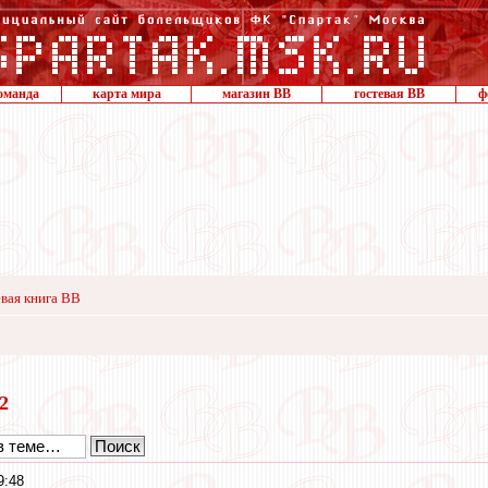
оманда
карта мира
магазин ВВ
гостевая ВВ
ф
вая книга ВВ
12
9:48