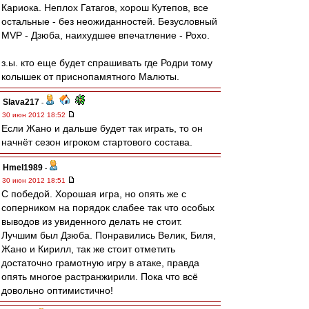
Кариока. Неплох Гатагов, хорош Кутепов, все
остальные - без неожиданностей. Безусловный
MVP - Дзюба, наихудшее впечатление - Рохо.
з.ы. кто еще будет спрашивать где Родри тому
колышек от приснопамятного Малюты.
Slava217
-
30 июн 2012 18:52
Если Жано и дальше будет так играть, то он
начнёт сезон игроком стартового состава.
Hmel1989
-
30 июн 2012 18:51
С победой. Хорошая игра, но опять же с
соперником на порядок слабее так что особых
выводов из увиденного делать не стоит.
Лучшим был Дзюба. Понравились Велик, Биля,
Жано и Кирилл, так же стоит отметить
достаточно грамотную игру в атаке, правда
опять многое растранжирили. Пока что всё
довольно оптимистично!