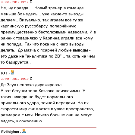
30 июн 2012 19:12
Не, ну правда ... Новый тренер в команде
меньше 3х недель .. уже какие-то выводы
делаем.. Визуально, так играем всё ту же
карпинскую руссобарсу, поперчённую
преимущественно бестолковыми навесами. И в
ранних товарняках у Карпина играли все кому
ни попади.. Так что пока не с чего выводы
делать.. До матча с псарней любые выводы -
это даже не "аналитика по ВВ" .. та хоть на чём
то базируется..
Ю Г
-
30 июн 2012 19:10
Де Зеув неплохо дирижировал.
А вот бегунки типа Козлова неизлечимы. У
таких никогда не будет нормального
прицельного удара, точной передачи. На их
скорости мир сжимается в узкое пространство,
размером с мяч. Ничего больше они не могут
видеть, к сожалению.
Evilbigfoot
-