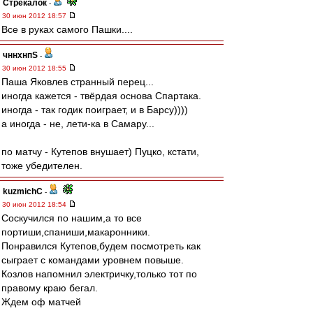
Стрекалок
-
30 июн 2012 18:57
Все в руках самого Пашки....
чннхнпS
-
30 июн 2012 18:55
Паша Яковлев странный перец...
иногда кажется - твёрдая основа Спартака.
иногда - так годик поиграет, и в Барсу))))
а иногда - не, лети-ка в Самару...
по матчу - Кутепов внушает) Пуцко, кстати,
тоже убедителен.
kuzmichC
-
30 июн 2012 18:54
Соскучился по нашим,а то все
портиши,спаниши,макаронники.
Понравился Кутепов,будем посмотреть как
сыграет с командами уровнем повыше.
Козлов напомнил электричку,только тот по
правому краю бегал.
Ждем оф матчей