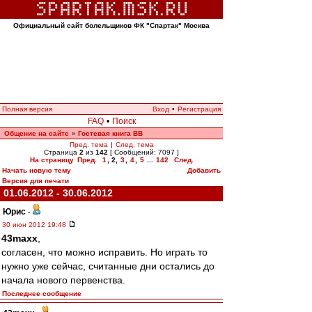
Официальный сайт болельщиков ФК "Спартак" Москва
Полная версия
Вход
•
Регистрация
FAQ
•
Поиск
Общение на сайте
Гостевая книга ВВ
»
Пред. тема
|
След. тема
Страница
2
из
142
[ Сообщений: 7097 ]
На страницу
Пред.
1
,
2
,
3
,
4
,
5
...
142
След.
Начать новую тему
Добавить
Версия для печати
01.06.2012 - 30.06.2012
Юрис
-
30 июн 2012 19:48
43maxx
,
согласен, что можно исправить. Но играть то
нужно уже сейчас, считанные дни остались до
начала нового первенства.
Последнее сообщение