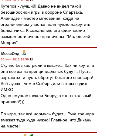
30 июн 2012 18:59
Кутепов - лучший! Давно не видел такой
безошибосной игры в обороне Спартака.
Ананидзе - мастер мгновения, когда на
ограниченном участке поля нужно накрутить
болванчика. К сожалению его физические
возможности очень ограничены. "Маленький
Модрич".
МосфОлд
-
30 июн 2012 18:59
Скучно без кастрюли в вышке... Как ни крути, а
они всё же из принципиальных будут... Пусть
вертаются и пусть обретут богатого спонсора!
Всё лучше, чем в Сыбирь,или в горы ездить!
ИМХО
Одно смущает, взяли Бояру, а это летальный
приговор!)))
По игре, так всё нормуль будет... Рука тренера
вмажет туда куда нужно! Главное, что Дикань
на месте!