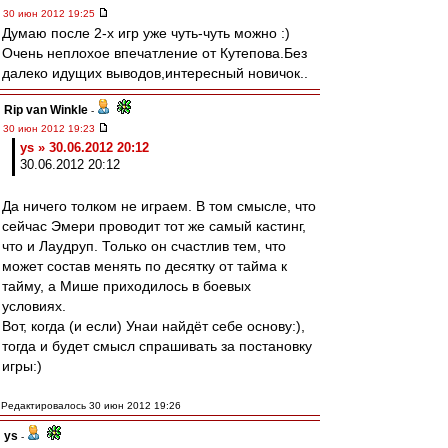
30 июн 2012 19:25
Думаю после 2-х игр уже чуть-чуть можно :)
Очень неплохое впечатление от Кутепова.Без
далеко идущих выводов,интересный новичок..
Rip van Winkle
-
30 июн 2012 19:23
ys » 30.06.2012 20:12
30.06.2012 20:12
Да ничего толком не играем. В том смысле, что
сейчас Эмери проводит тот же самый кастинг,
что и Лаудруп. Только он счастлив тем, что
может состав менять по десятку от тайма к
тайму, а Мише приходилось в боевых
условиях.
Вот, когда (и если) Унаи найдёт себе основу:),
тогда и будет смысл спрашивать за постановку
игры:)
Редактировалось 30 июн 2012 19:26
ys
-