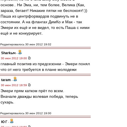
основе.. Ни Эма, ни, тем более, Велика (Как,
зараза, бегает! Никакие пятки не беспокоят!:))
Паша из центрфорвардов подвинуть не в
состоянии. А на флангах ДимКо и Мак - так
Эмери их ещё и не видел, то есть Паша с ними
ещё и не конкурирует..
Редактировалось 30 июн 2012 19:02
Sharkыч
-
30 июн 2012 19:00
главный позитив из предсезонки - Эмери понял
что от него требуется в плане молодежи
taram
-
30 июн 2012 18:59
Эмери прям катком прёт по всем.
Вначале дважды волевая победа, теперь
сухарь.
Редактировалось 30 июн 2012 19:00
Ю Г
-