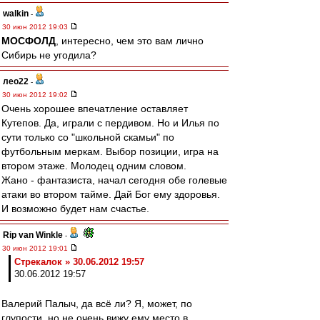
walkin
-
30 июн 2012 19:03
МОСФОЛД
, интересно, чем это вам лично
Сибирь не угодила?
лео22
-
30 июн 2012 19:02
Очень хорошее впечатление оставляет
Кутепов. Да, играли с пердивом. Но и Илья по
сути только со "школьной скамьи" по
футбольным меркам. Выбор позиции, игра на
втором этаже. Молодец одним словом.
Жано - фантазиста, начал сегодня обе голевые
атаки во втором тайме. Дай Бог ему здоровья.
И возможно будет нам счастье.
Rip van Winkle
-
30 июн 2012 19:01
Стрекалок » 30.06.2012 19:57
30.06.2012 19:57
Валерий Палыч, да всё ли? Я, может, по
глупости, но не очень вижу ему место в