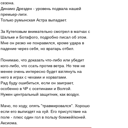
сезона.
Динамо Дрезден - уровень подвала нашей
премьер-лиги.
Только румынская Астра выпадает.
За Кутеповым внимательно смотрел в матчах с
Шальке и Ботафого, подробно писал об этом.
Мне он резко не понравился, кроме удара в
падение через себя, но вратарь отбил.
Понимаю, что доказать что-либо или убедит
кого-либо, что ссать против ветра. Но тем не
менее очень интересно будет взглянуть на
него в играх с чехами и хорватами.
Рад буду ошибиться, если он заиграет,
особенно в ЧР с осетинами и Волгой.
Нужен центральный защитник, как воздух.
Мачо, по ходу, опять "травмировался". Хорошо
если его выпиздят на хуй. Его присутствие на
поле - плюс один гол в пользу бомжей/коней.
Аксиома.