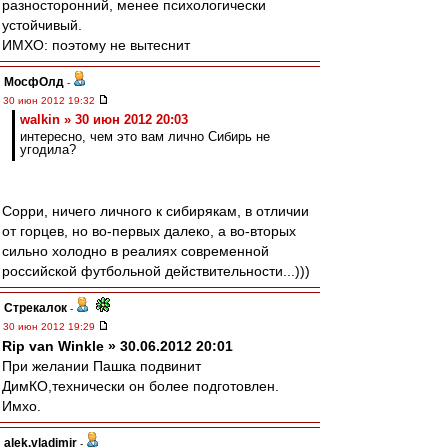
разносторонний, менее психологически
устойчивый.
ИМХО: поэтому не вытеснит
МосфОлд
-
30 июн 2012 19:32
walkin » 30 июн 2012 20:03
интересно, чем это вам лично Сибирь не
угодила?
Сорри, ничего личного к сибирякам, в отличии
от горцев, но во-первых далеко, а во-вторых
сильно холодно в реалиях современной
российской футбольной действительности...)))
Стрекалок
-
30 июн 2012 19:29
Rip van Winkle » 30.06.2012 20:01
При желании Пашка подвинит
ДимКО,технически он более подготовлен.
Имхо.
alek.vladimir
-