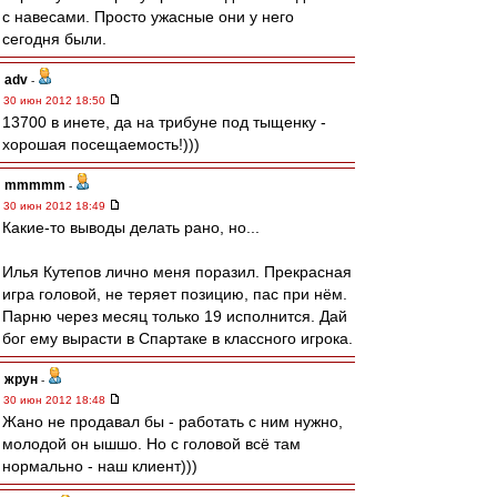
с навесами. Просто ужасные они у него
сегодня были.
adv
-
30 июн 2012 18:50
13700 в инете, да на трибуне под тыщенку -
хорошая посещаемость!)))
mmmmm
-
30 июн 2012 18:49
Какие-то выводы делать рано, но...
Илья Кутепов лично меня поразил. Прекрасная
игра головой, не теряет позицию, пас при нём.
Парню через месяц только 19 исполнится. Дай
бог ему вырасти в Спартаке в классного игрока.
жрун
-
30 июн 2012 18:48
Жано не продавал бы - работать с ним нужно,
молодой он ышшо. Но с головой всё там
нормально - наш клиент)))