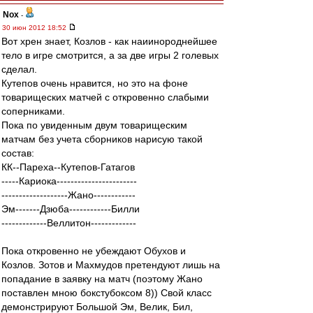
Nox
-
30 июн 2012 18:52
Вот хрен знает, Козлов - как наиинороднейшее
тело в игре смотрится, а за две игры 2 голевых
сделал.
Кутепов очень нравится, но это на фоне
товарищеских матчей с откровенно слабыми
соперниками.
Пока по увиденным двум товарищеским
матчам без учета сборников нарисую такой
состав:
КК--Пареха--Кутепов-Гатагов
-----Кариока-----------------------
-------------------Жано------------
Эм-------Дзюба------------Билли
-------------Веллитон-------------
Пока откровенно не убеждают Обухов и
Козлов. Зотов и Махмудов претендуют лишь на
попадание в заявку на матч (поэтому Жано
поставлен мною бокстубоксом 8)) Свой класс
демонстрируют Большой Эм, Велик, Бил,