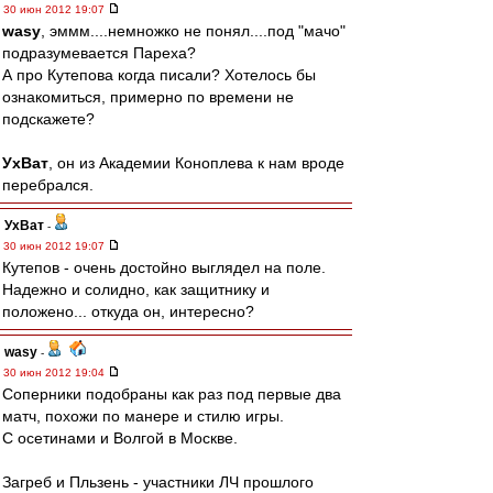
30 июн 2012 19:07
wasy
, эммм....немножко не понял....под "мачо"
подразумевается Пареха?
А про Кутепова когда писали? Хотелось бы
ознакомиться, примерно по времени не
подскажете?
УхВат
, он из Академии Коноплева к нам вроде
перебрался.
УхВат
-
30 июн 2012 19:07
Кутепов - очень достойно выглядел на поле.
Надежно и солидно, как защитнику и
положено... откуда он, интересно?
wasy
-
30 июн 2012 19:04
Соперники подобраны как раз под первые два
матч, похожи по манере и стилю игры.
С осетинами и Волгой в Москве.
Загреб и Пльзень - участники ЛЧ прошлого