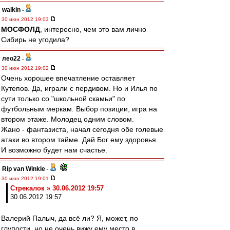
walkin
-
30 июн 2012 19:03
МОСФОЛД
, интересно, чем это вам лично
Сибирь не угодила?
лео22
-
30 июн 2012 19:02
Очень хорошее впечатление оставляет
Кутепов. Да, играли с пердивом. Но и Илья по
сути только со "школьной скамьи" по
футбольным меркам. Выбор позиции, игра на
втором этаже. Молодец одним словом.
Жано - фантазиста, начал сегодня обе голевые
атаки во втором тайме. Дай Бог ему здоровья.
И возможно будет нам счастье.
Rip van Winkle
-
30 июн 2012 19:01
Стрекалок » 30.06.2012 19:57
30.06.2012 19:57
Валерий Палыч, да всё ли? Я, может, по
глупости, но не очень вижу ему место в