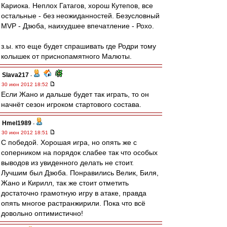
Кариока. Неплох Гатагов, хорош Кутепов, все
остальные - без неожиданностей. Безусловный
MVP - Дзюба, наихудшее впечатление - Рохо.
з.ы. кто еще будет спрашивать где Родри тому
колышек от приснопамятного Малюты.
Slava217
-
30 июн 2012 18:52
Если Жано и дальше будет так играть, то он
начнёт сезон игроком стартового состава.
Hmel1989
-
30 июн 2012 18:51
С победой. Хорошая игра, но опять же с
соперником на порядок слабее так что особых
выводов из увиденного делать не стоит.
Лучшим был Дзюба. Понравились Велик, Биля,
Жано и Кирилл, так же стоит отметить
достаточно грамотную игру в атаке, правда
опять многое растранжирили. Пока что всё
довольно оптимистично!