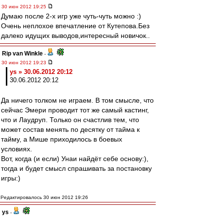
30 июн 2012 19:25
Думаю после 2-х игр уже чуть-чуть можно :)
Очень неплохое впечатление от Кутепова.Без
далеко идущих выводов,интересный новичок..
Rip van Winkle
-
30 июн 2012 19:23
ys » 30.06.2012 20:12
30.06.2012 20:12
Да ничего толком не играем. В том смысле, что
сейчас Эмери проводит тот же самый кастинг,
что и Лаудруп. Только он счастлив тем, что
может состав менять по десятку от тайма к
тайму, а Мише приходилось в боевых
условиях.
Вот, когда (и если) Унаи найдёт себе основу:),
тогда и будет смысл спрашивать за постановку
игры:)
Редактировалось 30 июн 2012 19:26
ys
-