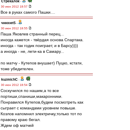
Стрекалок
-
30 июн 2012 18:57
Все в руках самого Пашки....
чннхнпS
-
30 июн 2012 18:55
Паша Яковлев странный перец...
иногда кажется - твёрдая основа Спартака.
иногда - так годик поиграет, и в Барсу))))
а иногда - не, лети-ка в Самару...
по матчу - Кутепов внушает) Пуцко, кстати,
тоже убедителен.
kuzmichC
-
30 июн 2012 18:54
Соскучился по нашим,а то все
портиши,спаниши,макаронники.
Понравился Кутепов,будем посмотреть как
сыграет с командами уровнем повыше.
Козлов напомнил электричку,только тот по
правому краю бегал.
Ждем оф матчей