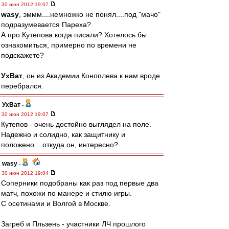
30 июн 2012 19:07
wasy
, эммм....немножко не понял....под "мачо"
подразумевается Пареха?
А про Кутепова когда писали? Хотелось бы
ознакомиться, примерно по времени не
подскажете?
УхВат
, он из Академии Коноплева к нам вроде
перебрался.
УхВат
-
30 июн 2012 19:07
Кутепов - очень достойно выглядел на поле.
Надежно и солидно, как защитнику и
положено... откуда он, интересно?
wasy
-
30 июн 2012 19:04
Соперники подобраны как раз под первые два
матч, похожи по манере и стилю игры.
С осетинами и Волгой в Москве.
Загреб и Пльзень - участники ЛЧ прошлого