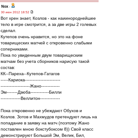
Nox
-
30 июн 2012 18:52
Вот хрен знает, Козлов - как наиинороднейшее
тело в игре смотрится, а за две игры 2 голевых
сделал.
Кутепов очень нравится, но это на фоне
товарищеских матчей с откровенно слабыми
соперниками.
Пока по увиденным двум товарищеским
матчам без учета сборников нарисую такой
состав:
КК--Пареха--Кутепов-Гатагов
-----Кариока-----------------------
-------------------Жано------------
Эм-------Дзюба------------Билли
-------------Веллитон-------------
Пока откровенно не убеждают Обухов и
Козлов. Зотов и Махмудов претендуют лишь на
попадание в заявку на матч (поэтому Жано
поставлен мною бокстубоксом 8)) Свой класс
демонстрируют Большой Эм, Велик, Бил,