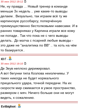
30 июн 2012 19:12
Не, ну правда ... Новый тренер в команде
меньше 3х недель .. уже какие-то выводы
делаем.. Визуально, так играем всё ту же
карпинскую руссобарсу, поперчённую
преимущественно бестолковыми навесами. И в
ранних товарняках у Карпина играли все кому
ни попади.. Так что пока не с чего выводы
делать.. До матча с псарней любые выводы -
это даже не "аналитика по ВВ" .. та хоть на чём
то базируется..
Ю Г
-
30 июн 2012 19:10
Де Зеув неплохо дирижировал.
А вот бегунки типа Козлова неизлечимы. У
таких никогда не будет нормального
прицельного удара, точной передачи. На их
скорости мир сжимается в узкое пространство,
размером с мяч. Ничего больше они не могут
видеть, к сожалению.
Evilbigfoot
-