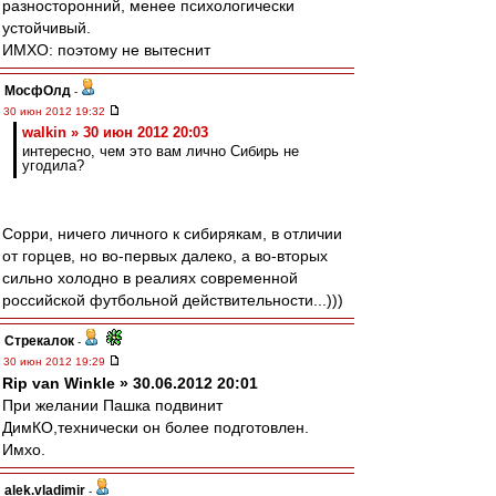
разносторонний, менее психологически
устойчивый.
ИМХО: поэтому не вытеснит
МосфОлд
-
30 июн 2012 19:32
walkin » 30 июн 2012 20:03
интересно, чем это вам лично Сибирь не
угодила?
Сорри, ничего личного к сибирякам, в отличии
от горцев, но во-первых далеко, а во-вторых
сильно холодно в реалиях современной
российской футбольной действительности...)))
Стрекалок
-
30 июн 2012 19:29
Rip van Winkle » 30.06.2012 20:01
При желании Пашка подвинит
ДимКО,технически он более подготовлен.
Имхо.
alek.vladimir
-