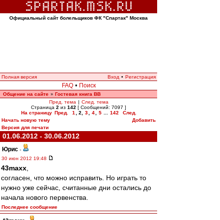
Официальный сайт болельщиков ФК "Спартак" Москва
Полная версия
Вход
•
Регистрация
FAQ
•
Поиск
Общение на сайте
Гостевая книга ВВ
»
Пред. тема
|
След. тема
Страница
2
из
142
[ Сообщений: 7097 ]
На страницу
Пред.
1
,
2
,
3
,
4
,
5
...
142
След.
Начать новую тему
Добавить
Версия для печати
01.06.2012 - 30.06.2012
Юрис
-
30 июн 2012 19:48
43maxx
,
согласен, что можно исправить. Но играть то
нужно уже сейчас, считанные дни остались до
начала нового первенства.
Последнее сообщение