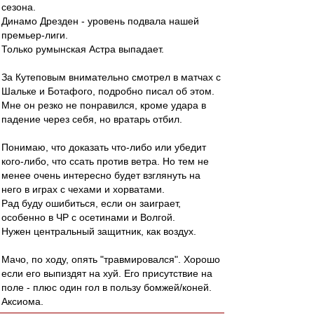
сезона.
Динамо Дрезден - уровень подвала нашей
премьер-лиги.
Только румынская Астра выпадает.
За Кутеповым внимательно смотрел в матчах с
Шальке и Ботафого, подробно писал об этом.
Мне он резко не понравился, кроме удара в
падение через себя, но вратарь отбил.
Понимаю, что доказать что-либо или убедит
кого-либо, что ссать против ветра. Но тем не
менее очень интересно будет взглянуть на
него в играх с чехами и хорватами.
Рад буду ошибиться, если он заиграет,
особенно в ЧР с осетинами и Волгой.
Нужен центральный защитник, как воздух.
Мачо, по ходу, опять "травмировался". Хорошо
если его выпиздят на хуй. Его присутствие на
поле - плюс один гол в пользу бомжей/коней.
Аксиома.