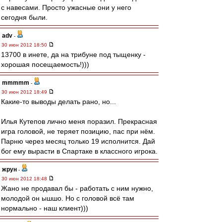
с навесами. Просто ужасные они у него
сегодня были.
adv
-
30 июн 2012 18:50
13700 в инете, да на трибуне под тыщенку -
хорошая посещаемость!)))
mmmmm
-
30 июн 2012 18:49
Какие-то выводы делать рано, но...
Илья Кутепов лично меня поразил. Прекрасная
игра головой, не теряет позицию, пас при нём.
Парню через месяц только 19 исполнится. Дай
бог ему вырасти в Спартаке в классного игрока.
жрун
-
30 июн 2012 18:48
Жано не продавал бы - работать с ним нужно,
молодой он ышшо. Но с головой всё там
нормально - наш клиент)))