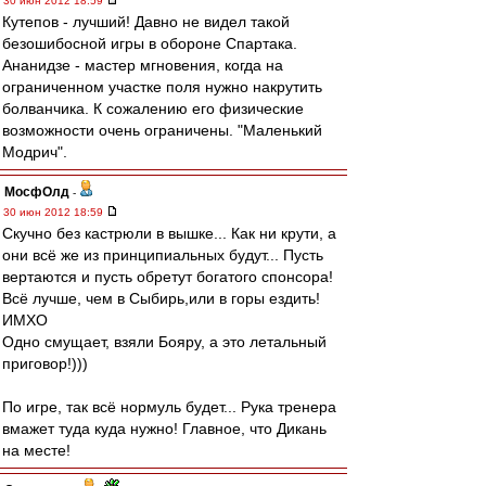
30 июн 2012 18:59
Кутепов - лучший! Давно не видел такой
безошибосной игры в обороне Спартака.
Ананидзе - мастер мгновения, когда на
ограниченном участке поля нужно накрутить
болванчика. К сожалению его физические
возможности очень ограничены. "Маленький
Модрич".
МосфОлд
-
30 июн 2012 18:59
Скучно без кастрюли в вышке... Как ни крути, а
они всё же из принципиальных будут... Пусть
вертаются и пусть обретут богатого спонсора!
Всё лучше, чем в Сыбирь,или в горы ездить!
ИМХО
Одно смущает, взяли Бояру, а это летальный
приговор!)))
По игре, так всё нормуль будет... Рука тренера
вмажет туда куда нужно! Главное, что Дикань
на месте!