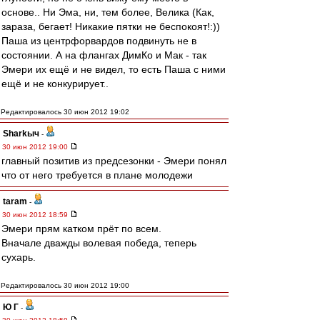
основе.. Ни Эма, ни, тем более, Велика (Как,
зараза, бегает! Никакие пятки не беспокоят!:))
Паша из центрфорвардов подвинуть не в
состоянии. А на флангах ДимКо и Мак - так
Эмери их ещё и не видел, то есть Паша с ними
ещё и не конкурирует..
Редактировалось 30 июн 2012 19:02
Sharkыч
-
30 июн 2012 19:00
главный позитив из предсезонки - Эмери понял
что от него требуется в плане молодежи
taram
-
30 июн 2012 18:59
Эмери прям катком прёт по всем.
Вначале дважды волевая победа, теперь
сухарь.
Редактировалось 30 июн 2012 19:00
Ю Г
-