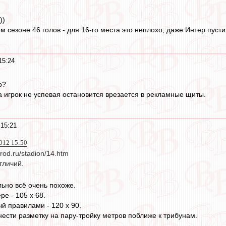
))
м сезоне 46 голов - для 16-го места это неплохо, даже Интер пуст
15:24
о?
а игрок не успевая остановится врезается в рекламные щиты.
15:21
012 15:50
arod.ru/stadion/14.htm
тличий.
льно всё очень похоже.
е - 105 x 68.
 правилами - 120 х 90.
нести разметку на пару-тройку метров поближе к трибунам.