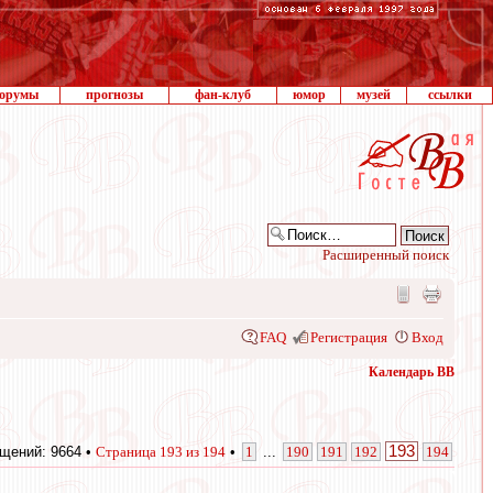
орумы
прогнозы
фан-клуб
юмор
музей
ссылки
Расширенный поиск
FAQ
Регистрация
Вход
Календарь ВВ
193
щений: 9664 •
Страница
193
из
194
•
1
...
190
191
192
194