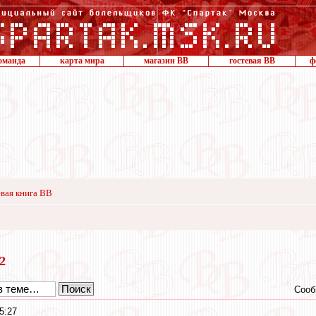
оманда
карта мира
магазин ВВ
гостевая ВВ
ф
вая книга ВВ
12
Сооб
5:27