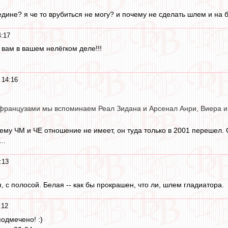
едине? я че то врубиться не могу? и почему не сделать шлем и на 
4:17
 вам в вашем нелёгком деле!!!
 14:16
 французами мы вспоминаем Реал Зидана и Арсенал Анри, Виера и 
ему ЧМ и ЧЕ отношение не имеет, он туда только в 2001 перешел
..
:13
, с полосой. Белая -- как бы прокрашен, что ли, шлем гладиатора.
:12
подмечено! :)