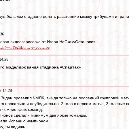
футбольном
стадионе делать расстояние между трибунами и границ
.
:36
евая видеозарисовка от Игоря НаСкакуОстановит
ch?v=hYe2hEti ... e=youtu.be
14:29
го моделирования стадиона «Спартак»
2 14:28
 Зидан провалил ЧМЯК, выйдя только на последний групповой матч 
л провально и неубедительно. 2 гола в первом матче, 2 голевые во 
е чемпионских команд.
мпионов сделали минимум две яркие команды.
лали Испанию чемпионом.
у, ты видишь.