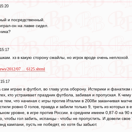
15:20
ный и посредственный.
грал-он на лавке сидел.
ника?
15:17
ешкам. хз в какую сторону смайлы, но игрок вроде очень неплохой.
news/2012/07 ... 6125.shtml
15:17
а сам играю в футбол, во главу угла оборону. Истерики и фанатизм
ех, кто устраивает праздник футбола, забивая и пропуская. К чем
не тем, что начиная с игры против Италии в 2008и заканчивая матч
тили ровно 0 голов, правда и забили только 9, треть из которых в
ном уровне, в игре против России. в среднем имеем 0,87-0 на 90 м
, чтобы гол забить, испанцы - чтобы не пропустить. И довели свое
нд кампани, пусть не победят, но хотя бы забьют.