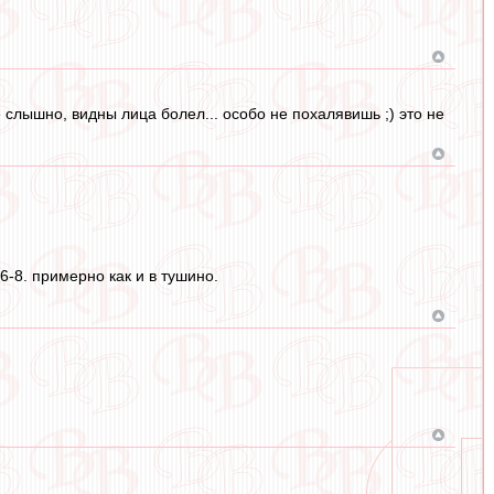
 слышно, видны лица болел... особо не похалявишь ;) это не
6-8. примерно как и в тушино.