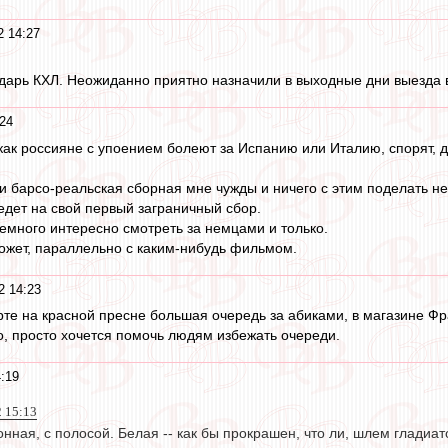
2 14:27
арь КХЛ. Неожиданно приятно назначили в выходные дни выезда в т
24
как россияне с упоением болеют за Испанию или Италию, спорят, д
и барсо-реальская сборная мне чужды и ничего с этим поделать не
дет на свой первый заграничный сбор.
много интересно смотреть за немцами и только.
ожет, параллельно с каким-нибудь фильмом.
2 14:23
те на красной пресне большая очередь за абиками, в магазине Фрат
о, просто хочется помочь людям избежать очереди.
:19
2 15:13
онная, с полосой. Белая -- как бы прокрашен, что ли, шлем гладиат