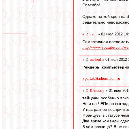
Спасибо!
Однако на кой хрен на
решительно невозможно
#
cafir
» 01 июл 2012 14
Симпатичная послематч
http://www.youtube.com/wat
#
mvlord
» 01 июл 2012 
Рендеры компьютерно
SpartakStadium.3dn.ru
#
Штиллер
» 01 июл 201
тайцзун
, особенно ярко
Но и на ЧЕПе он выгляде
У нас разное восприяти
Французы в статусе че
Две яркие команды сде
В чём разница? Я не виж