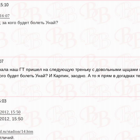
15:10
 16:07
, за кого будет болеть Унай?
07
финала наш ГТ пришел на следующую треньку с довольными щщами 
ого будет болеть Унай? И Карпин, заодно. А то я прям в догадках те
5:03
2012, 15:50
2012, 15:50
d.ru/stadion/14.htm
тличий.