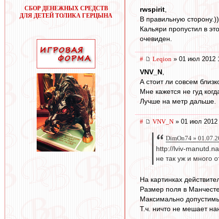
СБОР ДЕНЕЖНЫХ СРЕДСТВ
rwspirit
,
ДЛЯ ДЕТЕЙ ТОЛИКА ГЕРЦЫНА
В правильную сторону.))
Кальяри пропустил в это
очевиден.
#
Leqion
» 01 июл 2012 
VNV_N
,
А стоит ли совсем близк
Мне кажется не гуд когд
Лучше на метр дальше.
#
VNV_N
» 01 июл 2012 
DimOn74 » 01.07.2
http://lviv-manutd.n
не так уж и много о
На картинках действите
Размер поля в Манчестер
Максимально допустимый
Т.ч. ничто не мешает на