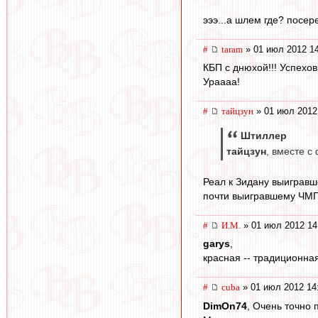
эээ...а шлем где? посер
#
taram
» 01 июл 2012 1
КБП с днюхой!!! Успехов
Ураааа!
#
тайцзун
» 01 июл 2012
Штиллер
тайцзун
, вместе с
Реал к Зидану выигравш
почти выигравшему ЧМГ.
#
И.М.
» 01 июл 2012 14
garys
,
красная -- традиционная
#
cuba
» 01 июл 2012 14
DimOn74
, Очень точно 