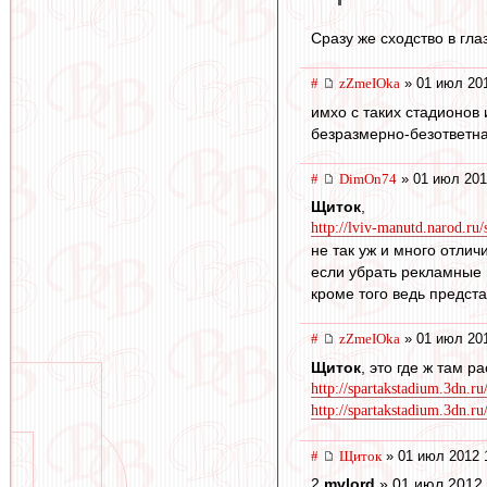
Сразу же сходство в гла
#
zZmeIOka
» 01 июл 201
имхо с таких стадионов 
безразмерно-безответна
#
DimOn74
» 01 июл 201
Щиток
,
http://lviv-manutd.narod.ru/
не так уж и много отлич
если убрать рекламные щ
кроме того ведь предст
#
zZmeIOka
» 01 июл 201
Щиток
, это где ж там 
http://spartakstadium.3dn.ru
http://spartakstadium.3dn.ru
#
Щиток
» 01 июл 2012 
2
mvlord
» 01 июл 2012 