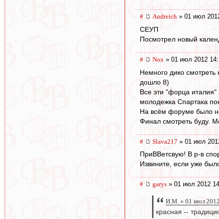
#
Andreich
» 01 июл 201
СЕУП
Посмотрел новый календ
#
Nox
» 01 июл 2012 14:
Немного дико смотреть 
дошло 8)
Все эти "форца италия" 
молодежка Спартака пое
На всём форуме было не
Финал смотреть буду. М
#
Slava217
» 01 июл 201
ПриВВетсвую! В р-в спор
Извините, если уже был
#
garys
» 01 июл 2012 14
И.М. » 01 июл 201
красная -- традици