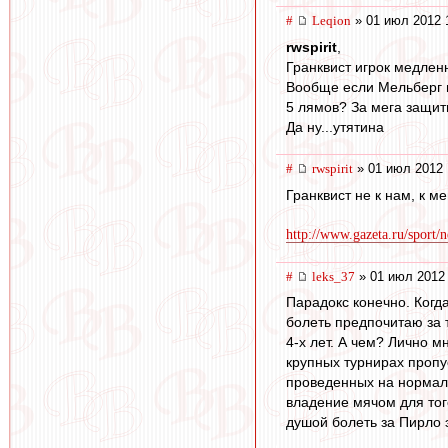
#
Leqion
» 01 июл 2012 
rwspirit
,
Гранквист игрок медлен
Вообще если Мельберг и
5 лямов? За мега защит
Да ну...утятина
#
rwspirit
» 01 июл 2012 
Гранквист не к нам, к м
http://www.gazeta.ru/sport/
#
leks_37
» 01 июл 2012 
Парадокс конечно. Когд
болеть предпочитаю за т
4-х лет. А чем? Лично м
крупных турнирах пропус
проведенных на нормаль
владение мячом для того
душой болеть за Пирло э