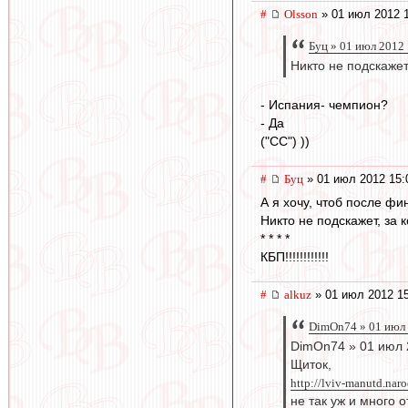
#
Olsson
» 01 июл 2012 
Буц » 01 июл 2012
Никто не подскажет
- Испания- чемпион?
- Да
("CC") ))
#
Буц
» 01 июл 2012 15:
А я хочу, чтоб после 
Никто не подскажет, за к
* * * *
КБП!!!!!!!!!!!!
#
alkuz
» 01 июл 2012 1
DimOn74 » 01 июл 
DimOn74 » 01 июл 
Щиток,
http://lviv-manutd.naro
не так уж и много о