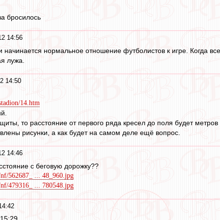
за бросилось
2 14:56
и начинается нормальное отношение футболистов к игре. Когда все
я лужа.
2 14:50
stadion/14.htm
ий.
иты, то расстояние от первого ряда кресел до поля будет метров 
авлены рисунки, а как будет на самом деле ещё вопрос.
2 14:46
расстояние с беговую дорожку??
/nf/562687_ ... 48_960.jpg
/nf/479316_ ... 780548.jpg
14:42
15:29