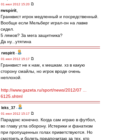
01 июл 2012 15:20
rwspirit
,
Гранквист игрок медленный и посредственный.
Вообще если Мельберг играл-он на лавке
сидел.
5 лямов? За мега защитника?
Да ну...утятина
rwspirit
-
01 июл 2012 15:17
Гранквист не к нам, к мешкам. хз в какую
сторону смайлы, но игрок вроде очень
неплохой.
http://www.gazeta.ru/sport/news/2012/07 ...
6125.shtml
leks_37
-
01 июл 2012 15:17
Парадокс конечно. Когда сам играю в футбол,
во главу угла оборону. Истерики и фанатизм
при пропущенных голах приветствуются. Но
смотреть и болеть предпочитаю за тех, кто