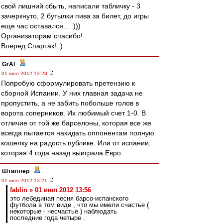
свой лишний сбыть, написали табличку - 3
зачеркнуто, 2 бутылки пива за билет, до игры
еще час оставался... :)))
Организаторам спасибо!
Вперед Спартак! :)
GrAl
-
01 июл 2012 13:28
Попробую сформулировать претензию к
сборной Испании. У них главная задача не
пропустить, а не забить побольше голов в
ворота соперников. Их любимый счет 1-0. В
отличие от той же барселоны, которая все же
всегда пытается накидать оппонентам полную
кошелку на радость публике. Или от испании,
которая 4 года назад выиграла Евро.
Штиллер
-
01 июл 2012 13:21
fablin » 01 июл 2012 13:56
это лебединая песня барсо-испанского
футбола в том виде , что мы имели счастье (
некоторые - несчастье ) наблюдать
последние года четыре .