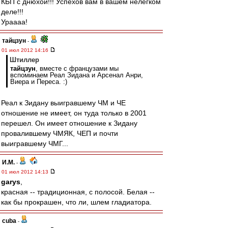
КБП с днюхой!!! Успехов вам в вашем нелёгком
деле!!!
Ураааа!
тайцзун
-
01 июл 2012 14:16
Штиллер
тайцзун
, вместе с французами мы
вспоминаем Реал Зидана и Арсенал Анри,
Виера и Переса. :)
Реал к Зидану выигравшему ЧМ и ЧЕ
отношение не имеет, он туда только в 2001
перешел. Он имеет отношение к Зидану
провалившему ЧМЯК, ЧЕП и почти
выигравшему ЧМГ...
И.М.
-
01 июл 2012 14:13
garys
,
красная -- традиционная, с полосой. Белая --
как бы прокрашен, что ли, шлем гладиатора.
cuba
-