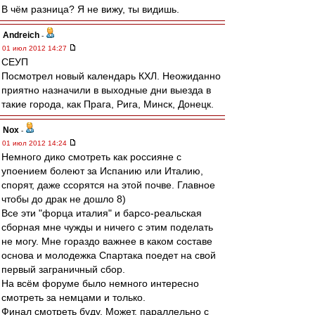
В чём разница? Я не вижу, ты видишь.
Andreich
-
01 июл 2012 14:27
СЕУП
Посмотрел новый календарь КХЛ. Неожиданно
приятно назначили в выходные дни выезда в
такие города, как Прага, Рига, Минск, Донецк.
Nox
-
01 июл 2012 14:24
Немного дико смотреть как россияне с
упоением болеют за Испанию или Италию,
спорят, даже ссорятся на этой почве. Главное
чтобы до драк не дошло 8)
Все эти "форца италия" и барсо-реальская
сборная мне чужды и ничего с этим поделать
не могу. Мне гораздо важнее в каком составе
основа и молодежка Спартака поедет на свой
первый заграничный сбор.
На всём форуме было немного интересно
смотреть за немцами и только.
Финал смотреть буду. Может, параллельно с