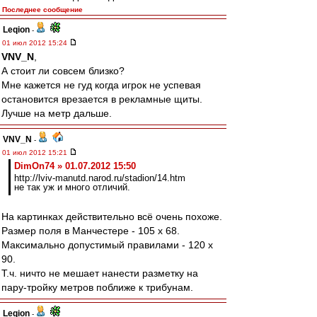
Последнее сообщение
Leqion
-
01 июл 2012 15:24
VNV_N
,
А стоит ли совсем близко?
Мне кажется не гуд когда игрок не успевая
остановится врезается в рекламные щиты.
Лучше на метр дальше.
VNV_N
-
01 июл 2012 15:21
DimOn74 » 01.07.2012 15:50
http://lviv-manutd.narod.ru/stadion/14.htm
не так уж и много отличий.
На картинках действительно всё очень похоже.
Размер поля в Манчестере - 105 x 68.
Максимально допустимый правилами - 120 х
90.
Т.ч. ничто не мешает нанести разметку на
пару-тройку метров поближе к трибунам.
Leqion
-