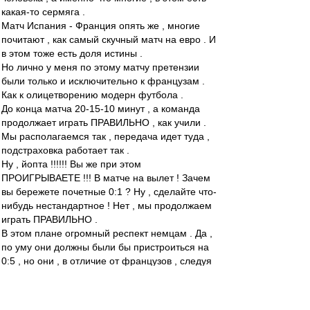
какая-то сермяга .
Матч Испания - Франция опять же , многие
почитают , как самый скучный матч на евро . И
в этом тоже есть доля истины .
Но лично у меня по этому матчу претензии
были только и исключительно к французам .
Как к олицетворению модерн футбола .
До конца матча 20-15-10 минут , а команда
продолжает играть ПРАВИЛЬНО , как учили .
Мы располагаемся так , передача идет туда ,
подстраховка работает так .
Ну , йопта !!!!!! Вы же при этом
ПРОИГРЫВАЕТЕ !!! В матче на вылет ! Зачем
вы бережете почетные 0:1 ? Ну , сделайте что-
нибудь нестандартное ! Нет , мы продолжаем
играть ПРАВИЛЬНО .
В этом плане огромный респект немцам . Да ,
по уму они должны были бы пристроиться на
0:5 , но они , в отличие от французов , следуя
заветам несравненного МакМёрфи , хотя бы
попробовали это сделать . Насрав на
правильный футбол , попробовали спасти