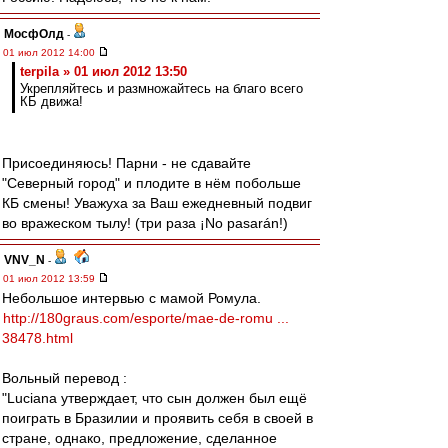
МосфОлд
-
01 июл 2012 14:00
terpila » 01 июл 2012 13:50
Укрепляйтесь и размножайтесь на благо всего
КБ движа!
Присоединяюсь! Парни - не сдавайте
"Северный город" и плодите в нём побольше
КБ смены! Уважуха за Ваш ежедневный подвиг
во вражеском тылу! (три раза ¡No pasarán!)
VNV_N
-
01 июл 2012 13:59
Небольшое интервью с мамой Ромула.
http://180graus.com/esporte/mae-de-romu ...
38478.html
Вольный перевод :
"Luciana утверждает, что сын должен был ещё
поиграть в Бразилии и проявить себя в своей в
стране, однако, предложение, сделанное