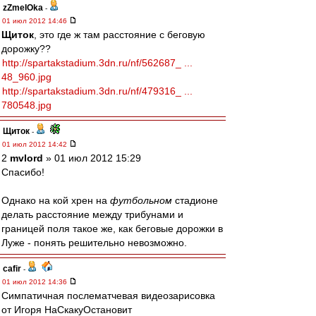
zZmeIOka
-
01 июл 2012 14:46
Щиток
, это где ж там расстояние с беговую
дорожку??
http://spartakstadium.3dn.ru/nf/562687_ ...
48_960.jpg
http://spartakstadium.3dn.ru/nf/479316_ ...
780548.jpg
Щиток
-
01 июл 2012 14:42
2
mvlord
» 01 июл 2012 15:29
Спасибо!
Однако на кой хрен на
футбольном
стадионе
делать расстояние между трибунами и
границей поля такое же, как беговые дорожки в
Луже - понять решительно невозможно.
cafir
-
01 июл 2012 14:36
Симпатичная послематчевая видеозарисовка
от Игоря НаСкакуОстановит