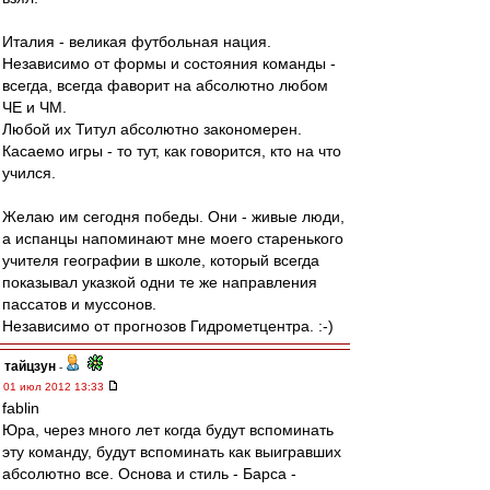
Италия - великая футбольная нация.
Независимо от формы и состояния команды -
всегда, всегда фаворит на абсолютно любом
ЧЕ и ЧМ.
Любой их Титул абсолютно закономерен.
Касаемо игры - то тут, как говорится, кто на что
учился.
Желаю им сегодня победы. Они - живые люди,
а испанцы напоминают мне моего старенького
учителя географии в школе, который всегда
показывал указкой одни те же направления
пассатов и муссонов.
Независимо от прогнозов Гидрометцентра. :-)
тайцзун
-
01 июл 2012 13:33
fablin
Юра, через много лет когда будут вспоминать
эту команду, будут вспоминать как выигравших
абсолютно все. Основа и стиль - Барса -