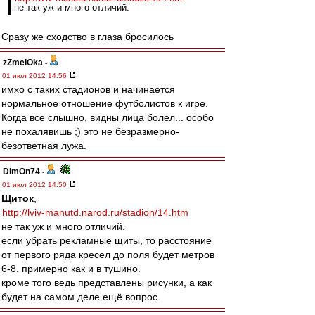
не так уж и много отличий.
Сразу же сходство в глаза бросилось
zZmeIOka
-
01 июл 2012 14:56
имхо с таких стадионов и начинается
нормальное отношение футболистов к игре.
Когда все слышно, видны лица болел... особо
не похалявишь ;) это не безразмерно-
безответная лужа.
DimOn74
-
01 июл 2012 14:50
Щиток
,
http://lviv-manutd.narod.ru/stadion/14.htm
не так уж и много отличий.
если убрать рекламные щиты, то расстояние
от первого ряда кресел до поля будет метров
6-8. примерно как и в тушино.
кроме того ведь представлены рисунки, а как
будет на самом деле ещё вопрос.