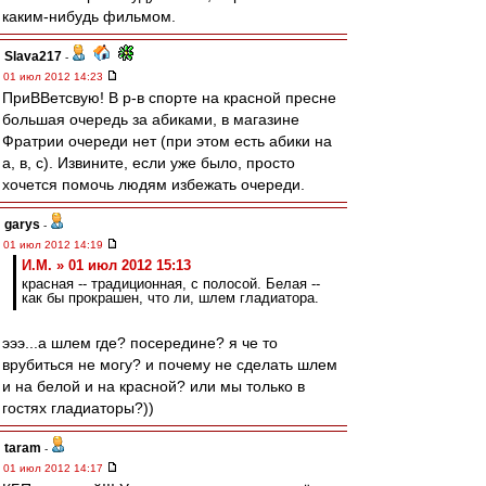
каким-нибудь фильмом.
Slava217
-
01 июл 2012 14:23
ПриВВетсвую! В р-в спорте на красной пресне
большая очередь за абиками, в магазине
Фратрии очереди нет (при этом есть абики на
а, в, с). Извините, если уже было, просто
хочется помочь людям избежать очереди.
garys
-
01 июл 2012 14:19
И.М. » 01 июл 2012 15:13
красная -- традиционная, с полосой. Белая --
как бы прокрашен, что ли, шлем гладиатора.
эээ...а шлем где? посередине? я че то
врубиться не могу? и почему не сделать шлем
и на белой и на красной? или мы только в
гостях гладиаторы?))
taram
-
01 июл 2012 14:17