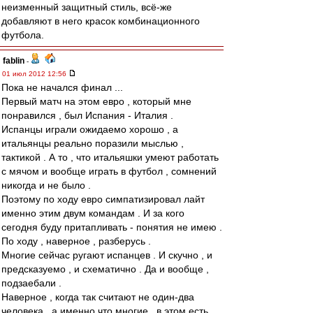
неизменный защитный стиль, всё-же
добавляют в него красок комбинационного
футбола.
fablin
-
01 июл 2012 12:56
Пока не начался финал ...
Первый матч на этом евро , который мне
понравился , был Испания - Италия .
Испанцы играли ожидаемо хорошо , а
итальянцы реально поразили мыслью ,
тактикой . А то , что итальяшки умеют работать
с мячом и вообще играть в футбол , сомнений
никогда и не было .
Поэтому по ходу евро симпатизировал лайт
именно этим двум командам . И за кого
сегодня буду притапливать - понятия не имею .
По ходу , наверное , разберусь .
Многие сейчас ругают испанцев . И скучно , и
предсказуемо , и схематично . Да и вообще ,
подзаебали .
Наверное , когда так считают не один-два
человека , а именно что многие , в этом есть