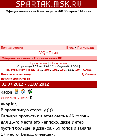
Официальный сайт болельщиков ФК "Спартак" Москва
Полная версия
Вход
•
Регистрация
FAQ
•
Поиск
Общение на сайте
Гостевая книга ВВ
»
Пред. тема
|
След. тема
Страница
193
из
194
[ Сообщений: 9664 ]
На страницу
Пред.
1
...
190
,
191
,
192
,
193
,
194
След.
Начать новую тему
Добавить
Версия для печати
01.07.2012 - 31.07.2012
dadon
-
01 июл 2012 15:27
rwspirit
,
В правильную сторону.))))
Кальяри пропустил в этом сезоне 46 голов -
для 16-го места это неплохо, даже Интер
пустил больше, а Дженоа - 69 голов и заняла
17 место. Вывод очевиден.