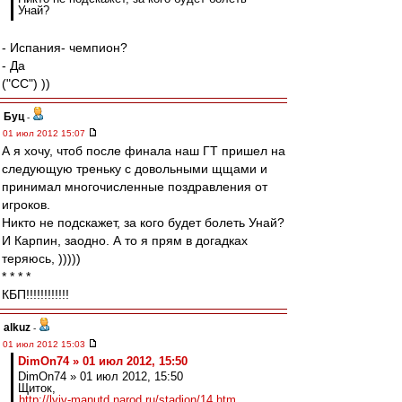
Унай?
- Испания- чемпион?
- Да
("CC") ))
Буц
-
01 июл 2012 15:07
А я хочу, чтоб после финала наш ГТ пришел на
следующую треньку с довольными щщами и
принимал многочисленные поздравления от
игроков.
Никто не подскажет, за кого будет болеть Унай?
И Карпин, заодно. А то я прям в догадках
теряюсь, )))))
* * * *
КБП!!!!!!!!!!!!
alkuz
-
01 июл 2012 15:03
DimOn74 » 01 июл 2012, 15:50
DimOn74 » 01 июл 2012, 15:50
Щиток,
http://lviv-manutd.narod.ru/stadion/14.htm