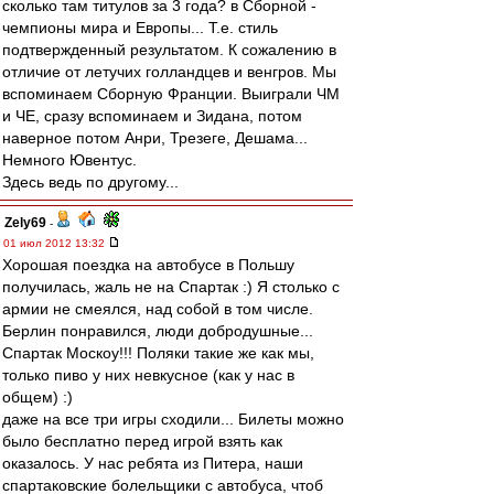
сколько там титулов за 3 года? в Сборной -
чемпионы мира и Европы... Т.е. стиль
подтвержденный результатом. К сожалению в
отличие от летучих голландцев и венгров. Мы
вспоминаем Сборную Франции. Выиграли ЧМ
и ЧЕ, сразу вспоминаем и Зидана, потом
наверное потом Анри, Трезеге, Дешама...
Немного Ювентус.
Здесь ведь по другому...
Zely69
-
01 июл 2012 13:32
Хорошая поездка на автобусе в Польшу
получилась, жаль не на Спартак :) Я столько с
армии не смеялся, над собой в том числе.
Берлин понравился, люди добродушные...
Спартак Москоу!!! Поляки такие же как мы,
только пиво у них невкусное (как у нас в
общем) :)
даже на все три игры сходили... Билеты можно
было бесплатно перед игрой взять как
оказалось. У нас ребята из Питера, наши
спартаковские болельщики с автобуса, чтоб