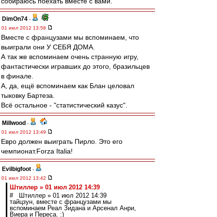
собираюсь поехать вместе с вами."
DimOn74
-
01 июл 2012 13:58
Вместе с французами мы вспоминаем, что
выиграли они У СЕБЯ ДОМА.
А так же вспоминаем очень странную игру,
фантастически игравших до этого, бразильцев
в финале.
А, да, ещё вспоминаем как Блан целовал
тыковку Бартеза.
Всё остальное - "статистический казус".
Millwood
-
01 июл 2012 13:49
Евро должен выиграть Пирло. Это его
чемпионат.Forza Italia!
Evilbigfoot
-
01 июл 2012 13:42
Штиллер » 01 июл 2012 14:39
# Штиллер » 01 июл 2012 14:39
тайцзун, вместе с французами мы
вспоминаем Реал Зидана и Арсенал Анри,
Виера и Переса. :)