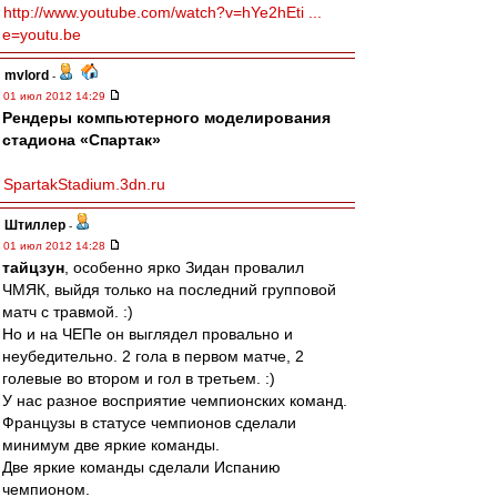
http://www.youtube.com/watch?v=hYe2hEti ...
e=youtu.be
mvlord
-
01 июл 2012 14:29
Рендеры компьютерного моделирования
стадиона «Спартак»
SpartakStadium.3dn.ru
Штиллер
-
01 июл 2012 14:28
тайцзун
, особенно ярко Зидан провалил
ЧМЯК, выйдя только на последний групповой
матч с травмой. :)
Но и на ЧЕПе он выглядел провально и
неубедительно. 2 гола в первом матче, 2
голевые во втором и гол в третьем. :)
У нас разное восприятие чемпионских команд.
Французы в статусе чемпионов сделали
минимум две яркие команды.
Две яркие команды сделали Испанию
чемпионом.