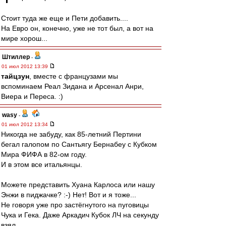
Стоит туда же еще и Пети добавить....
На Евро он, конечно, уже не тот был, а вот на
мире хорош...
Штиллер
-
01 июл 2012 13:39
тайцзун
, вместе с французами мы
вспоминаем Реал Зидана и Арсенал Анри,
Виера и Переса. :)
wasy
-
01 июл 2012 13:34
Никогда не забуду, как 85-летний Пертини
бегал галопом по Сантьягу Бернабеу с Кубком
Мира ФИФА в 82-ом году.
И в этом все итальянцы.
Можете представить Хуана Карлоса или нашу
Энжи в пиджачке? :-) Нет! Вот и я тоже...
Не говоря уже про застёгнутого на пуговицы
Чука и Гека. Даже Аркадич Кубок ЛЧ на секунду
взял.