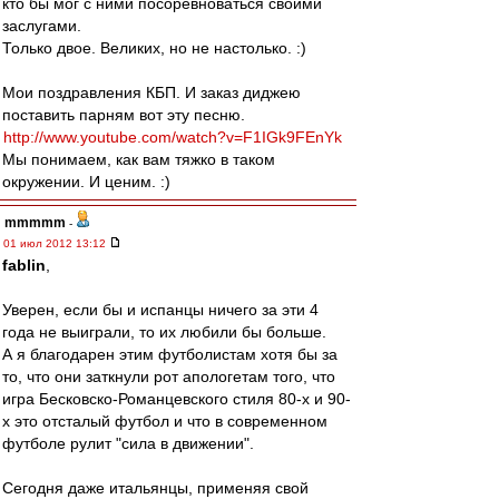
кто бы мог с ними посоревноваться своими
заслугами.
Только двое. Великих, но не настолько. :)
Мои поздравления КБП. И заказ диджею
поставить парням вот эту песню.
http://www.youtube.com/watch?v=F1IGk9FEnYk
Мы понимаем, как вам тяжко в таком
окружении. И ценим. :)
mmmmm
-
01 июл 2012 13:12
fablin
,
Уверен, если бы и испанцы ничего за эти 4
года не выиграли, то их любили бы больше.
А я благодарен этим футболистам хотя бы за
то, что они заткнули рот апологетам того, что
игра Бесковско-Романцевского стиля 80-х и 90-
х это отсталый футбол и что в современном
футболе рулит "сила в движении".
Сегодня даже итальянцы, применяя свой