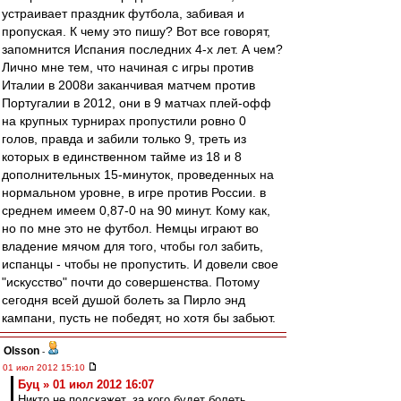
устраивает праздник футбола, забивая и
пропуская. К чему это пишу? Вот все говорят,
запомнится Испания последних 4-х лет. А чем?
Лично мне тем, что начиная с игры против
Италии в 2008и заканчивая матчем против
Португалии в 2012, они в 9 матчах плей-офф
на крупных турнирах пропустили ровно 0
голов, правда и забили только 9, треть из
которых в единственном тайме из 18 и 8
дополнительных 15-минуток, проведенных на
нормальном уровне, в игре против России. в
среднем имеем 0,87-0 на 90 минут. Кому как,
но по мне это не футбол. Немцы играют во
владение мячом для того, чтобы гол забить,
испанцы - чтобы не пропустить. И довели свое
"искусство" почти до совершенства. Потому
сегодня всей душой болеть за Пирло энд
кампани, пусть не победят, но хотя бы забьют.
Olsson
-
01 июл 2012 15:10
Буц » 01 июл 2012 16:07
Никто не подскажет, за кого будет болеть