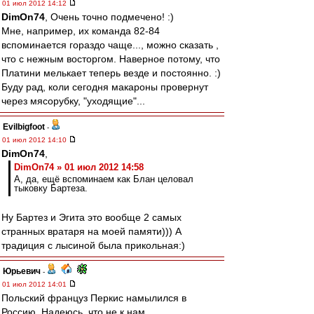
01 июл 2012 14:12
DimOn74
, Очень точно подмечено! :)
Мне, например, их команда 82-84
вспоминается гораздо чаще..., можно сказать ,
что с нежным восторгом. Наверное потому, что
Платини мелькает теперь везде и постоянно. :)
Буду рад, коли сегодня макароны провернут
через мясорубку, "уходящие"...
Evilbigfoot
-
01 июл 2012 14:10
DimOn74
,
DimOn74 » 01 июл 2012 14:58
А, да, ещё вспоминаем как Блан целовал
тыковку Бартеза.
Ну Бартез и Эгита это вообще 2 самых
странных вратаря на моей памяти))) А
традиция с лысиной была прикольная:)
Юрьевич
-
01 июл 2012 14:01
Польский француз Перкис намылился в
Россию. Надеюсь, что не к нам.