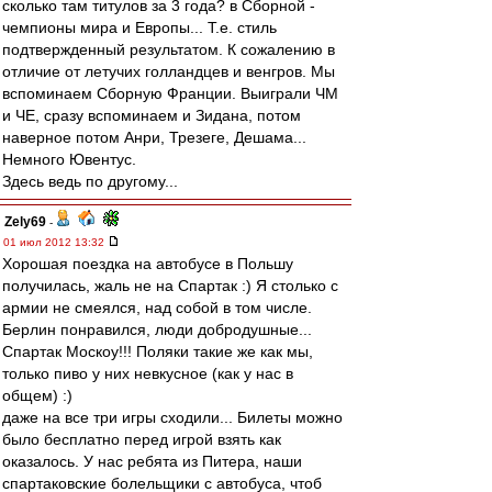
сколько там титулов за 3 года? в Сборной -
чемпионы мира и Европы... Т.е. стиль
подтвержденный результатом. К сожалению в
отличие от летучих голландцев и венгров. Мы
вспоминаем Сборную Франции. Выиграли ЧМ
и ЧЕ, сразу вспоминаем и Зидана, потом
наверное потом Анри, Трезеге, Дешама...
Немного Ювентус.
Здесь ведь по другому...
Zely69
-
01 июл 2012 13:32
Хорошая поездка на автобусе в Польшу
получилась, жаль не на Спартак :) Я столько с
армии не смеялся, над собой в том числе.
Берлин понравился, люди добродушные...
Спартак Москоу!!! Поляки такие же как мы,
только пиво у них невкусное (как у нас в
общем) :)
даже на все три игры сходили... Билеты можно
было бесплатно перед игрой взять как
оказалось. У нас ребята из Питера, наши
спартаковские болельщики с автобуса, чтоб