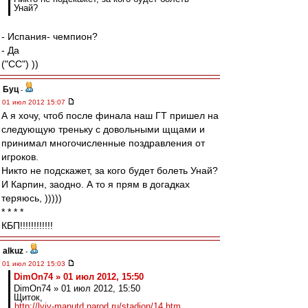
Унай?
- Испания- чемпион?
- Да
("CC") ))
Буц
-
01 июл 2012 15:07
А я хочу, чтоб после финала наш ГТ пришел на
следующую треньку с довольными щщами и
принимал многочисленные поздравления от
игроков.
Никто не подскажет, за кого будет болеть Унай?
И Карпин, заодно. А то я прям в догадках
теряюсь, )))))
* * * *
КБП!!!!!!!!!!!!
alkuz
-
01 июл 2012 15:03
DimOn74 » 01 июл 2012, 15:50
DimOn74 » 01 июл 2012, 15:50
Щиток,
http://lviv-manutd.narod.ru/stadion/14.htm