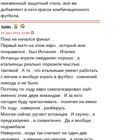
неизменный защитный стиль, всё-же
добавляют в него красок комбинационного
футбола.
fablin
-
01 июл 2012 12:56
Пока не начался финал ...
Первый матч на этом евро , который мне
понравился , был Испания - Италия .
Испанцы играли ожидаемо хорошо , а
итальянцы реально поразили мыслью ,
тактикой . А то , что итальяшки умеют работать
с мячом и вообще играть в футбол , сомнений
никогда и не было .
Поэтому по ходу евро симпатизировал лайт
именно этим двум командам . И за кого
сегодня буду притапливать - понятия не имею .
По ходу , наверное , разберусь .
Многие сейчас ругают испанцев . И скучно , и
предсказуемо , и схематично . Да и вообще ,
подзаебали .
Наверное , когда так считают не один-два
человека , а именно что многие , в этом есть