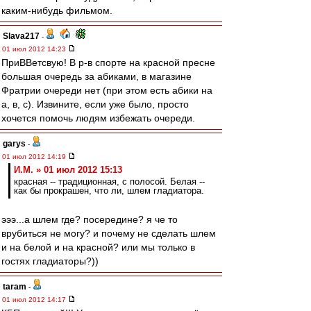
каким-нибудь фильмом.
Slava217
-
01 июл 2012 14:23
ПриВВетсвую! В р-в спорте на красной пресне
большая очередь за абиками, в магазине
Фратрии очереди нет (при этом есть абики на
а, в, с). Извините, если уже было, просто
хочется помочь людям избежать очереди.
garys
-
01 июл 2012 14:19
И.М. » 01 июл 2012 15:13
красная -- традиционная, с полосой. Белая --
как бы прокрашен, что ли, шлем гладиатора.
эээ...а шлем где? посередине? я че то
врубиться не могу? и почему не сделать шлем
и на белой и на красной? или мы только в
гостях гладиаторы?))
taram
-
01 июл 2012 14:17