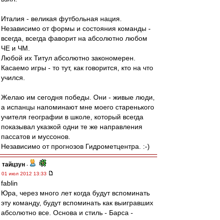
Италия - великая футбольная нация.
Независимо от формы и состояния команды -
всегда, всегда фаворит на абсолютно любом
ЧЕ и ЧМ.
Любой их Титул абсолютно закономерен.
Касаемо игры - то тут, как говорится, кто на что
учился.
Желаю им сегодня победы. Они - живые люди,
а испанцы напоминают мне моего старенького
учителя географии в школе, который всегда
показывал указкой одни те же направления
пассатов и муссонов.
Независимо от прогнозов Гидрометцентра. :-)
тайцзун
-
01 июл 2012 13:33
fablin
Юра, через много лет когда будут вспоминать
эту команду, будут вспоминать как выигравших
абсолютно все. Основа и стиль - Барса -