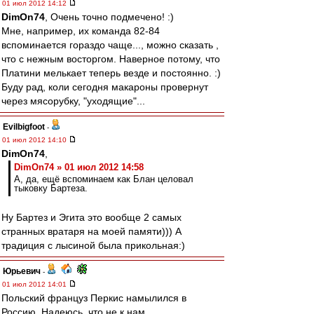
01 июл 2012 14:12
DimOn74
, Очень точно подмечено! :)
Мне, например, их команда 82-84
вспоминается гораздо чаще..., можно сказать ,
что с нежным восторгом. Наверное потому, что
Платини мелькает теперь везде и постоянно. :)
Буду рад, коли сегодня макароны провернут
через мясорубку, "уходящие"...
Evilbigfoot
-
01 июл 2012 14:10
DimOn74
,
DimOn74 » 01 июл 2012 14:58
А, да, ещё вспоминаем как Блан целовал
тыковку Бартеза.
Ну Бартез и Эгита это вообще 2 самых
странных вратаря на моей памяти))) А
традиция с лысиной была прикольная:)
Юрьевич
-
01 июл 2012 14:01
Польский француз Перкис намылился в
Россию. Надеюсь, что не к нам.