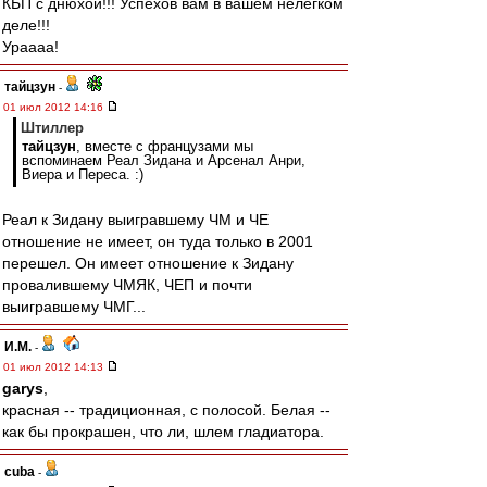
КБП с днюхой!!! Успехов вам в вашем нелёгком
деле!!!
Ураааа!
тайцзун
-
01 июл 2012 14:16
Штиллер
тайцзун
, вместе с французами мы
вспоминаем Реал Зидана и Арсенал Анри,
Виера и Переса. :)
Реал к Зидану выигравшему ЧМ и ЧЕ
отношение не имеет, он туда только в 2001
перешел. Он имеет отношение к Зидану
провалившему ЧМЯК, ЧЕП и почти
выигравшему ЧМГ...
И.М.
-
01 июл 2012 14:13
garys
,
красная -- традиционная, с полосой. Белая --
как бы прокрашен, что ли, шлем гладиатора.
cuba
-