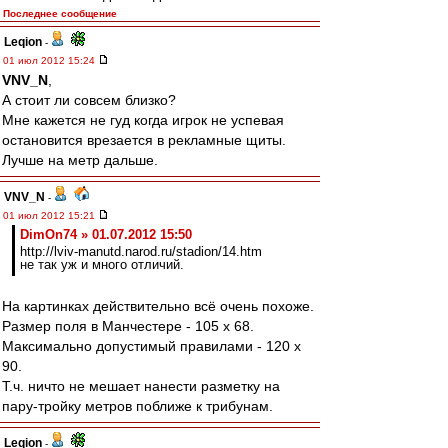
Последнее сообщение
Leqion
-
01 июл 2012 15:24
VNV_N
,
А стоит ли совсем близко?
Мне кажется не гуд когда игрок не успевая
остановится врезается в рекламные щиты.
Лучше на метр дальше.
VNV_N
-
01 июл 2012 15:21
DimOn74 » 01.07.2012 15:50
http://lviv-manutd.narod.ru/stadion/14.htm
не так уж и много отличий.
На картинках действительно всё очень похоже.
Размер поля в Манчестере - 105 x 68.
Максимально допустимый правилами - 120 х
90.
Т.ч. ничто не мешает нанести разметку на
пару-тройку метров поближе к трибунам.
Leqion
-