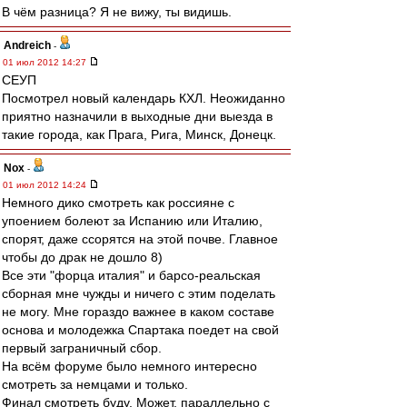
В чём разница? Я не вижу, ты видишь.
Andreich
-
01 июл 2012 14:27
СЕУП
Посмотрел новый календарь КХЛ. Неожиданно
приятно назначили в выходные дни выезда в
такие города, как Прага, Рига, Минск, Донецк.
Nox
-
01 июл 2012 14:24
Немного дико смотреть как россияне с
упоением болеют за Испанию или Италию,
спорят, даже ссорятся на этой почве. Главное
чтобы до драк не дошло 8)
Все эти "форца италия" и барсо-реальская
сборная мне чужды и ничего с этим поделать
не могу. Мне гораздо важнее в каком составе
основа и молодежка Спартака поедет на свой
первый заграничный сбор.
На всём форуме было немного интересно
смотреть за немцами и только.
Финал смотреть буду. Может, параллельно с