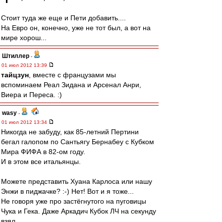
Стоит туда же еще и Пети добавить....
На Евро он, конечно, уже не тот был, а вот на
мире хорош...
Штиллер
-
01 июл 2012 13:39
тайцзун
, вместе с французами мы
вспоминаем Реал Зидана и Арсенал Анри,
Виера и Переса. :)
wasy
-
01 июл 2012 13:34
Никогда не забуду, как 85-летний Пертини
бегал галопом по Сантьягу Бернабеу с Кубком
Мира ФИФА в 82-ом году.
И в этом все итальянцы.
Можете представить Хуана Карлоса или нашу
Энжи в пиджачке? :-) Нет! Вот и я тоже...
Не говоря уже про застёгнутого на пуговицы
Чука и Гека. Даже Аркадич Кубок ЛЧ на секунду
взял.