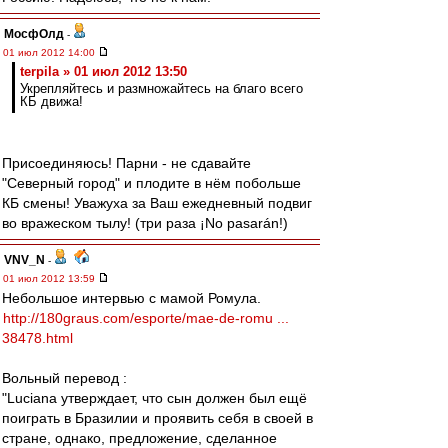
МосфОлд
-
01 июл 2012 14:00
terpila » 01 июл 2012 13:50
Укрепляйтесь и размножайтесь на благо всего
КБ движа!
Присоединяюсь! Парни - не сдавайте
"Северный город" и плодите в нём побольше
КБ смены! Уважуха за Ваш ежедневный подвиг
во вражеском тылу! (три раза ¡No pasarán!)
VNV_N
-
01 июл 2012 13:59
Небольшое интервью с мамой Ромула.
http://180graus.com/esporte/mae-de-romu ...
38478.html
Вольный перевод :
"Luciana утверждает, что сын должен был ещё
поиграть в Бразилии и проявить себя в своей в
стране, однако, предложение, сделанное