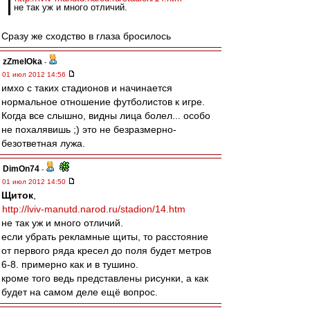
не так уж и много отличий.
Сразу же сходство в глаза бросилось
zZmeIOka
-
01 июл 2012 14:56
имхо с таких стадионов и начинается
нормальное отношение футболистов к игре.
Когда все слышно, видны лица болел... особо
не похалявишь ;) это не безразмерно-
безответная лужа.
DimOn74
-
01 июл 2012 14:50
Щиток
,
http://lviv-manutd.narod.ru/stadion/14.htm
не так уж и много отличий.
если убрать рекламные щиты, то расстояние
от первого ряда кресел до поля будет метров
6-8. примерно как и в тушино.
кроме того ведь представлены рисунки, а как
будет на самом деле ещё вопрос.