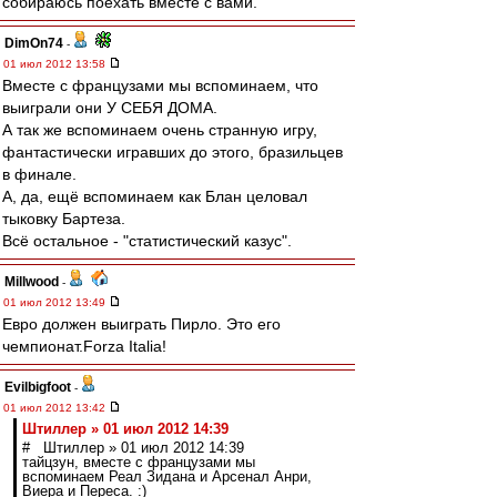
собираюсь поехать вместе с вами."
DimOn74
-
01 июл 2012 13:58
Вместе с французами мы вспоминаем, что
выиграли они У СЕБЯ ДОМА.
А так же вспоминаем очень странную игру,
фантастически игравших до этого, бразильцев
в финале.
А, да, ещё вспоминаем как Блан целовал
тыковку Бартеза.
Всё остальное - "статистический казус".
Millwood
-
01 июл 2012 13:49
Евро должен выиграть Пирло. Это его
чемпионат.Forza Italia!
Evilbigfoot
-
01 июл 2012 13:42
Штиллер » 01 июл 2012 14:39
# Штиллер » 01 июл 2012 14:39
тайцзун, вместе с французами мы
вспоминаем Реал Зидана и Арсенал Анри,
Виера и Переса. :)