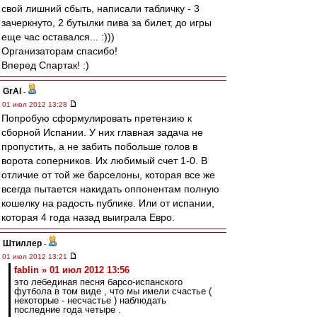
свой лишний сбыть, написали табличку - 3
зачеркнуто, 2 бутылки пива за билет, до игры
еще час оставался... :)))
Организаторам спасибо!
Вперед Спартак! :)
GrAl
-
01 июл 2012 13:28
Попробую сформулировать претензию к
сборной Испании. У них главная задача не
пропустить, а не забить побольше голов в
ворота соперников. Их любимый счет 1-0. В
отличие от той же барселоны, которая все же
всегда пытается накидать оппонентам полную
кошелку на радость публике. Или от испании,
которая 4 года назад выиграла Евро.
Штиллер
-
01 июл 2012 13:21
fablin » 01 июл 2012 13:56
это лебединая песня барсо-испанского
футбола в том виде , что мы имели счастье (
некоторые - несчастье ) наблюдать
последние года четыре .