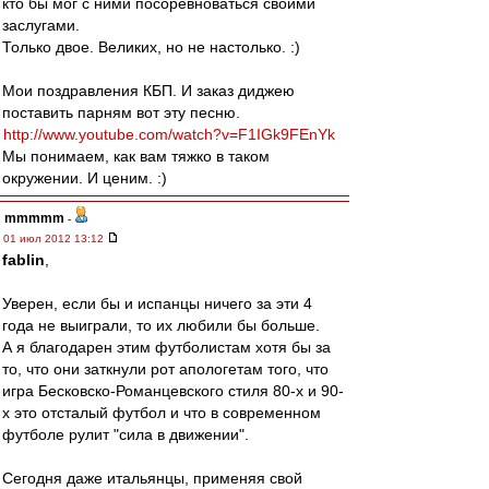
кто бы мог с ними посоревноваться своими
заслугами.
Только двое. Великих, но не настолько. :)
Мои поздравления КБП. И заказ диджею
поставить парням вот эту песню.
http://www.youtube.com/watch?v=F1IGk9FEnYk
Мы понимаем, как вам тяжко в таком
окружении. И ценим. :)
mmmmm
-
01 июл 2012 13:12
fablin
,
Уверен, если бы и испанцы ничего за эти 4
года не выиграли, то их любили бы больше.
А я благодарен этим футболистам хотя бы за
то, что они заткнули рот апологетам того, что
игра Бесковско-Романцевского стиля 80-х и 90-
х это отсталый футбол и что в современном
футболе рулит "сила в движении".
Сегодня даже итальянцы, применяя свой