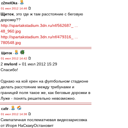
zZmeIOka
-
01 июл 2012 14:46
Щиток
, это где ж там расстояние с беговую
дорожку??
http://spartakstadium.3dn.ru/nf/562687_ ...
48_960.jpg
http://spartakstadium.3dn.ru/nf/479316_ ...
780548.jpg
Щиток
-
01 июл 2012 14:42
2
mvlord
» 01 июл 2012 15:29
Спасибо!
Однако на кой хрен на
футбольном
стадионе
делать расстояние между трибунами и
границей поля такое же, как беговые дорожки в
Луже - понять решительно невозможно.
cafir
-
01 июл 2012 14:36
Симпатичная послематчевая видеозарисовка
от Игоря НаСкакуОстановит