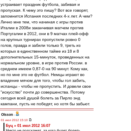
устраивает праздник футбола, забивая и
пропуская. К чему это пишу? Вот все говорят,
запомнится Испания последних 4-х лет. А чем?
Лично мне тем, что начиная с игры против
Италии в 2008и заканчивая матчем против
Португалии в 2012, они в 9 матчах плей-офф
на крупных турнирах пропустили ровно 0
голов, правда и забили только 9, треть из
которых в единственном тайме из 18 и 8
дополнительных 15-минуток, проведенных на
нормальном уровне, в игре против России. в
среднем имеем 0,87-0 на 90 минут. Кому как,
но по мне это не футбол. Немцы играют во
владение мячом для того, чтобы гол забить,
испанцы - чтобы не пропустить. И довели свое
"искусство" почти до совершенства. Потому
сегодня всей душой болеть за Пирло энд
кампани, пусть не победят, но хотя бы забьют.
Olsson
-
01 июл 2012 15:10
Буц » 01 июл 2012 16:07
Никто не подскажет, за кого будет болеть