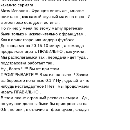
какая-то сермяга .
Матч Испания - Франция опять же , многие
почитают , как самый скучный матч на евро . И
в этом тоже есть доля истины .
Но лично у меня по этому матчу претензии
были только и исключительно к французам .
Как к олицетворению модерн футбола .
До конца матча 20-15-10 минут , а команда
продолжает играть ПРАВИЛЬНО , как учили .
Мы располагаемся так , передача идет туда ,
подстраховка работает так .
Ну , йопта !!!!!! Вы же при этом
ПРОИГРЫВАЕТЕ !!! В матче на вылет ! Зачем
вы бережете почетные 0:1 ? Ну , сделайте что-
нибудь нестандартное ! Нет , мы продолжаем
играть ПРАВИЛЬНО .
В этом плане огромный респект немцам . Да ,
по уму они должны были бы пристроиться на
0:5 , но они , в отличие от французов , следуя
заветам несравненного МакМёрфи , хотя бы
попробовали это сделать . Насрав на
правильный футбол , попробовали спасти