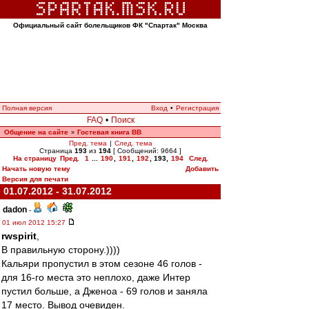
Официальный сайт болельщиков ФК "Спартак" Москва
Полная версия
Вход
•
Регистрация
FAQ
•
Поиск
Общение на сайте
Гостевая книга ВВ
»
Пред. тема
|
След. тема
Страница
193
из
194
[ Сообщений: 9664 ]
На страницу
Пред.
1
...
190
,
191
,
192
,
193
,
194
След.
Начать новую тему
Добавить
Версия для печати
01.07.2012 - 31.07.2012
dadon
-
01 июл 2012 15:27
rwspirit
,
В правильную сторону.))))
Кальяри пропустил в этом сезоне 46 голов -
для 16-го места это неплохо, даже Интер
пустил больше, а Дженоа - 69 голов и заняла
17 место. Вывод очевиден.