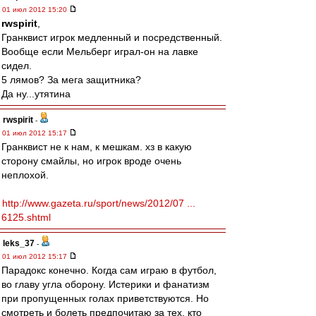
01 июл 2012 15:20
rwspirit
,
Гранквист игрок медленный и посредственный.
Вообще если Мельберг играл-он на лавке
сидел.
5 лямов? За мега защитника?
Да ну...утятина
rwspirit
-
01 июл 2012 15:17
Гранквист не к нам, к мешкам. хз в какую
сторону смайлы, но игрок вроде очень
неплохой.
http://www.gazeta.ru/sport/news/2012/07 ...
6125.shtml
leks_37
-
01 июл 2012 15:17
Парадокс конечно. Когда сам играю в футбол,
во главу угла оборону. Истерики и фанатизм
при пропущенных голах приветствуются. Но
смотреть и болеть предпочитаю за тех, кто