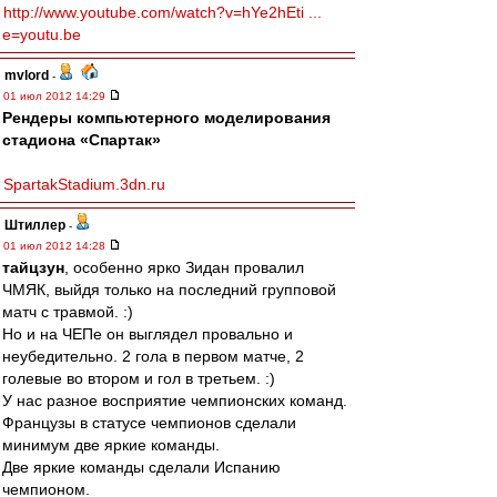
http://www.youtube.com/watch?v=hYe2hEti ...
e=youtu.be
mvlord
-
01 июл 2012 14:29
Рендеры компьютерного моделирования
стадиона «Спартак»
SpartakStadium.3dn.ru
Штиллер
-
01 июл 2012 14:28
тайцзун
, особенно ярко Зидан провалил
ЧМЯК, выйдя только на последний групповой
матч с травмой. :)
Но и на ЧЕПе он выглядел провально и
неубедительно. 2 гола в первом матче, 2
голевые во втором и гол в третьем. :)
У нас разное восприятие чемпионских команд.
Французы в статусе чемпионов сделали
минимум две яркие команды.
Две яркие команды сделали Испанию
чемпионом.