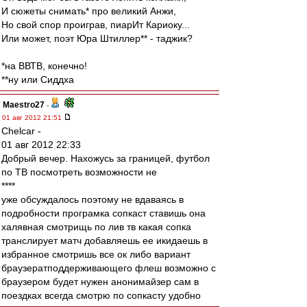
И сюжеты снимать* про великий Анжи,
Но свой спор проиграв, пиарИт Кариоку...
Или может, поэт Юра Штиллер** - таджик?
*на ВВТВ, конечно!
**ну или Сиддха
Maestro27
-
01 авг 2012 21:51
Chelcar -
01 авг 2012 22:33
Добрый вечер. Нахожусь за границей, футбол
по ТВ посмотреть возможности не
****
уже обсуждалось поэтому не вдаваясь в
подробности програмка сопкаст ставишь она
халявная смотрищь по лив тв какая сопка
транслирует матч добавляешь ее икидаешь в
избранное смотришь все ок либо вариант
браузератподдерживающего флеш возможно с
браузером будет нужен анонимайзер сам в
поездках всегда смотрю по сопкасту удобно