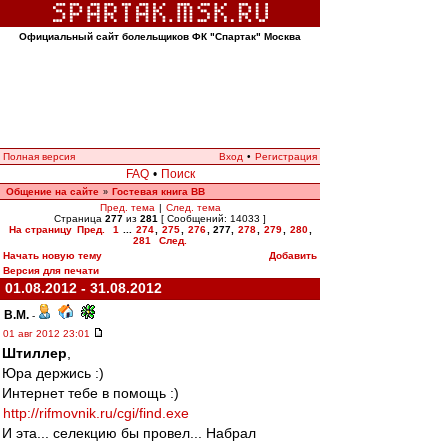
Официальный сайт болельщиков ФК "Спартак" Москва
Полная версия
Вход
•
Регистрация
FAQ
•
Поиск
Общение на сайте
Гостевая книга ВВ
»
Пред. тема
|
След. тема
Страница
277
из
281
[ Сообщений: 14033 ]
На страницу
Пред.
1
...
274
,
275
,
276
,
277
,
278
,
279
,
280
,
281
След.
Начать новую тему
Добавить
Версия для печати
01.08.2012 - 31.08.2012
В.М.
-
01 авг 2012 23:01
Штиллер
,
Юра держись :)
Интернет тебе в помощь :)
http://rifmovnik.ru/cgi/find.exe
И эта... селекцию бы провел... Набрал