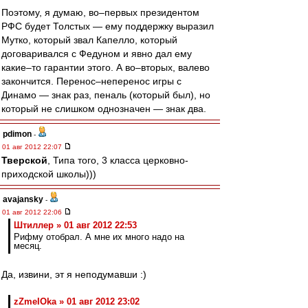
Поэтому, я думаю, во–первых президентом
РФС будет Толстых — ему поддержку выразил
Мутко, который звал Капелло, который
договаривался с Федуном и явно дал ему
какие–то гарантии этого. А во–вторых, валево
закончится. Перенос–неперенос игры с
Динамо — знак раз, пеналь (который был), но
который не слишком однозначен — знак два.
pdimon
-
01 авг 2012 22:07
Тверской
, Типа того, 3 класса церковно-
приходской школы)))
avajansky
-
01 авг 2012 22:06
Штиллер » 01 авг 2012 22:53
Рифму отобрал. А мне их много надо на
месяц.
Да, извини, эт я неподумавши :)
zZmeIOka » 01 авг 2012 23:02