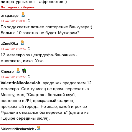
литературных нег... афропоетов :)
Последнее сообщение
arsgarage
-
01 авг 2012 23:00
По ходу светит летнее повторение Ванкувера:(
Больше 10 золотых не будет. Муткерим?
zZmeIOka
-
01 авг 2012 22:59
12 мегаевро за центрдефа-баночника -
многовато, имхо. Утко.
Спектр
-
01 авг 2012 22:56
ValentinNicolaevich
, вроде как предлагаем 12
мегаевро. Сам тунисец не прочь переехать в
Москву, мол, "Спартак - большой клуб,
постоянно в ЛЧ, прекрасный стадион,
прекрасный город... Не знаю, какой игрок во
Франции отказался бы переехать" (цитата из
l'Equipe середины июля).
ValentinNicolaevich
-