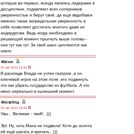
которые во-первых, всегда являясь лидерами в
дисциплине, подавляют всех соперников
уверенностью и берут своё, да ещё ввдобавок
именно такая запредельная уверенность в
себе позволяет достигать многого даже их
андердогам. Ведь когда необходимо в
решающий момент прыгнуть выше головы -
они тут как тут. За свой шанс цепляются как
никто.
Mitrsm
-
01 авг 2012 22:44
В раскладе Влада не учтен газпром ,а он
ключевой игрок на этом поле ,его подвинуть
это как убрать государство из футбола .А это
имхо нереально в нынешний момент.
МосфОлд
-
01 авг 2012 22:43
Увы... Великая - твей!...(((
ЗЫ: Ну, хоть Маха не подвела! Хотя до золота
ей ещё шагать и кричать...)))