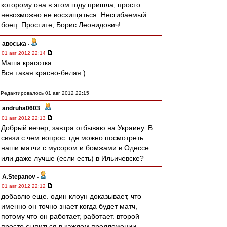
которому она в этом году пришла, просто
невозможно не восхищаться. Несгибаемый
боец. Простите, Борис Леонидович!
авоська
-
01 авг 2012 22:14
Маша красотка.
Вся такая красно-белая:)
Редактировалось 01 авг 2012 22:15
andruha0603
-
01 авг 2012 22:13
Добрый вечер, завтра отбываю на Украину. В
связи с чем вопрос: где можно посмотреть
наши матчи с мусором и бомжами в Одессе
или даже лучше (если есть) в Ильичевске?
A.Stepanov
-
01 авг 2012 22:12
добавлю еще. один клоун доказывает, что
именно он точно знает когда будет матч,
потому что он работает, работает. второй
просто сыпиться в каждом предложении,