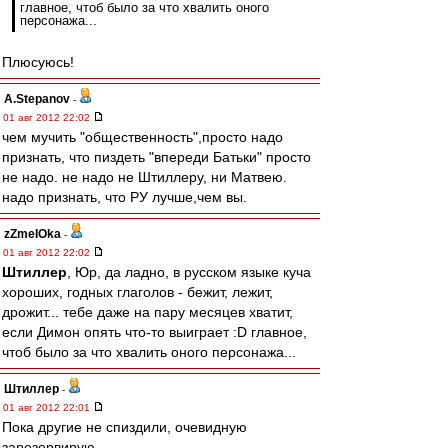
главное, чтоб было за что хвалить оного
персонажа...
Плюсуюсь!
A.Stepanov
-
01 авг 2012 22:02
чем мучить "общественность",просто надо
признать, что пиздеть "впереди Батьки" просто
не надо. не надо не Штиллеру, ни Матвею.
надо признать, что РУ лучше,чем вы.
zZmeIOka
-
01 авг 2012 22:02
Штиллер
, Юр, да ладно, в русском языке куча
хороших, годных глаголов - бежит, лежит,
дрожит... тебе даже на пару месяцев хватит,
если Димон опять что-то выиграет :D главное,
чтоб было за что хвалить оного персонажа...
Штиллер
-
01 авг 2012 22:01
Пока другие не спиздили, очевидную
зарезервирую.