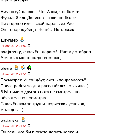
Ему похуй на всех. Что Анжи, что бамжи.
Жусилей иль Денисов - соси, не блажи.
Ему гордое имя - свой парень из Рио.
Он - опорноубица. Не пёс. Не таджик.
Штиллер
-
01 авг 2012 21:53
avajansky
, спасибо, дорогой. Рифму отобрал.
А мне их много надо на месяц.
alevro
-
01 авг 2012 21:51
Посмотрел ИнсайдАут, очень понравилось!!!
После рабочего дня расслабился, отлично :)
З.Ы. ничего другого пока не смотрел, но
обязательно посмотрю.
Спасибо вам за труд и творческих успехов,
молодцы! :)
avajansky
-
01 авг 2012 21:51
Он ведь мог бы в газете лепить коллажи,