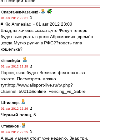
от позиции такой.
Спартачек-Казачек!
-
01 авг 2012 22:31
# Kid Amnesiac » 01 авг 2012 23:09
Влад,ты хочешь сказать,что Федун теперь
будет выступать в роли Абрамовича ,времён
,когда Мутко рулил в РФС??тоесть типа
кошелька?
dimonkgtu
-
01 авг 2012 22:28
Парни, счас будет Великая фехтовать за
золото. Посмотреть можно
тут:http://www.allsport-live.ru/tv.php?
channel=50010&online=Fencing_vs_Sabre
Штиллер
-
01 авг 2012 22:26
Черный плащ
, 5.
Cтаканов
-
01 авг 2012 22:25
А еще у меня стоит уже неделю. Знак три.