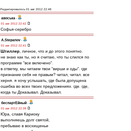
Редактировалось 01 авг 2012 22:46
авоська
-
01 авг 2012 22:42
Софья-серебро
A.Stepanov
-
01 авг 2012 22:41
Штиллер
, личное, что и до этого понятно.
не знаю как ты, но я считаю, что ты слился по
программе "все включено".
в ответку, мы читаем твои "вирши и оды". где
признание себя не правым? читал, читал. все
херня. я хочу услышать, где была допущена
ошибка во всех твоих предложениях. где. где,
когда ты Доказывал. Доказывал.
беспартЕйный
-
01 авг 2012 22:39
Юра, славя Кариоку
выполняешь долг святой,
пребываю в восхищеньи