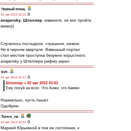
Черный плащ
-
01 авг 2012 22:23
avajansky
,
Штиллер
, извините, не мог пройти
мимо))
Случилось постыдное, страшное, низкое.
Не в черном квартале. Вэвешный портал
стал местом проступка безумно корыстного.
avajansky у Штиллера рифму украл
kvh
-
01 авг 2012 22:17
Штиллер » 02 авг 2012 01:01
Ему похуй на всех. Что Анжи, что бамжи.
Нормально, пусть пишет.
Одобряю.
Torero_rw
-
01 авг 2012 22:14
Марией Юрьевной в том ее состоянии, к