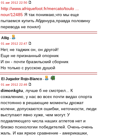
01 авг 2012 22:50
http://www.afriquefoot.fr/mercato/toulo ...
nour/12485
Я так понимаю,что мы еще
пытаемся купить Абденура,правда половину
перевода не понял)
Allig
-
01 авг 2012 22:47
Нет, не таджик он, он другой!
Еще не признанный опорник
И он - почти бразильский сборник
Но только с русскою душой
El Jugador Rojo-Blanco
-
01 авг 2012 22:46
dimonkgtu
, лучше б не смотрел... К
сожалению, у нас во всех почти видах спорта
постоянно в решающие моменты дрожат
колени, допускаются ошибки, неточности, люди
выступают явно хуже, чем могут. У
подавляющего числа наших атлетов нет и
близко психологии победителей. Очень-очень
жаль. И как яркое сравнение - америкашки,