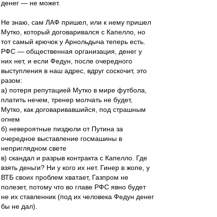
денег — не может.
Не знаю, сам ЛАФ пришел, или к нему пришел
Мутко, который договаривался с Капелло, но
тот самый крючок у Арнольдыча теперь есть.
РФС — общественная организация, денег у
них нет, и если Федун, после очередного
выступления в наш адрес, вдруг соскочит, это
разом:
а) потеря репутацией Мутко в мире футбола,
платить нечем, тренер молчать не будет,
Мутко, как договаривавшийся, под страшным
огнем
б) невероятные пиздюли от Путина за
очередное выставление госмашины в
неприглядном свете
в) скандал и разрыв контракта с Капелло. Где
взять деньги? Ни у кого их нет. Гинер в жопе, у
ВТБ своих проблем хватает, Газпром не
полезет, потому что во главе РФС явно будет
не их ставленник (под их человека Федун денег
бы не дал).