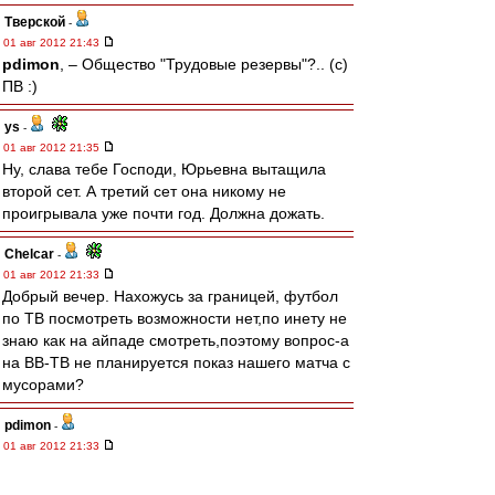
Тверской
-
01 авг 2012 21:43
pdimon
, – Общество "Трудовые резервы"?.. (с)
ПВ :)
ys
-
01 авг 2012 21:35
Ну, слава тебе Господи, Юрьевна вытащила
второй сет. А третий сет она никому не
проигрывала уже почти год. Должна дожать.
Chelcar
-
01 авг 2012 21:33
Добрый вечер. Нахожусь за границей, футбол
по ТВ посмотреть возможности нет,по инету не
знаю как на айпаде смотреть,поэтому вопрос-а
на ВВ-ТВ не планируется показ нашего матча с
мусорами?
pdimon
-
01 авг 2012 21:33
Я наверно буду не в тренде, но мне ОУКБ
понравилось больше, хотя обе передачи