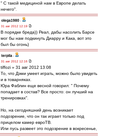
" С такой медициной нам в Европе делать
нечего".
olega1980
-
31 авг 2012 12:19
В порядке бреда)) Реал, дабы насолить Барсе
мог бы нам подкинуть Диарру и Кака, вот это
был бы огонь)
terpila
-
31 авг 2012 12:16
tiffozi » 31 авг 2012 13:08
То, что Дэми умеет играть, можно было увидеть
и в товарняках.
Юра Фаблин еще весной говорил: " Почему
попадает в состав? Все просто: он лучший на
тренировках".
Но, на сегодняшний день возникает
подозрение, что он так играет только под
прицелом камер евроТВ.
Или пусь развеет это подозрение в вокресенье,