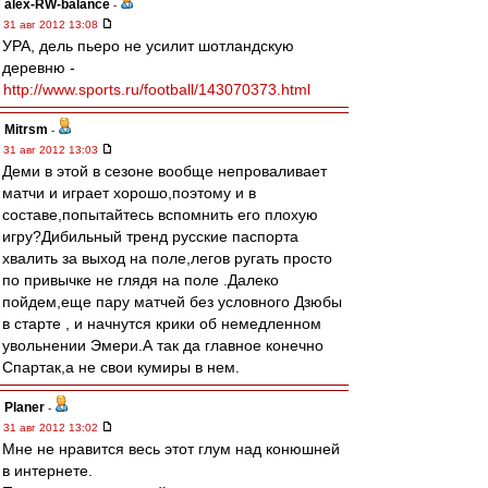
alex-RW-balance
-
31 авг 2012 13:08
УРА, дель пьеро не усилит шотландскую
деревню -
http://www.sports.ru/football/143070373.html
Mitrsm
-
31 авг 2012 13:03
Деми в этой в сезоне вообще непроваливает
матчи и играет хорошо,поэтому и в
составе,попытайтесь вспомнить его плохую
игру?Дибильный тренд русские паспорта
хвалить за выход на поле,легов ругать просто
по привычке не глядя на поле .Далеко
пойдем,еще пару матчей без условного Дзюбы
в старте , и начнутся крики об немедленном
увольнении Эмери.А так да главное конечно
Спартак,а не свои кумиры в нем.
Planer
-
31 авг 2012 13:02
Мне не нравится весь этот глум над конюшней
в интернете.