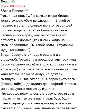
Negoz
-
31 авг 2012 12:01
ВВсем Привет!!!!!
"какой нах стамбул" в химках вчера бились
кони с суперклубом из швеции .... 5 ачей от
первого места, по словам ихнего говорящей
головы гнидера бабаЕва бились как львы
( вспомнилось сразу нас было тысяча их
пятьсот, мы дрались,как львы и когда наши
силы поравнялись, мы побежали...) мудакам
мудачья смерть :-)
Видел барсу в этои году с реалом и с
отсасуной, (отсасуна в прошлом году грохнула
барсу на своем поле) всё шло к поражению и в
этом году ( у барсы играли все по моему кроме
хави тот вышел на замену), но дожали
вытянули 2-1, так вот при 0-1 барса суетилась
(второй тайм) и доходила,до шрафной, теряла
мяч отсасуна в контригру итд итп.
Что хорошо получалось у отсасуны это игра в
пас, если мы так же в пас играть бум, будут
шансы, правда отсасуна дома играла и мне
думается при нынешнем тренере барса играет