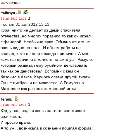
выключил.
тайцзун
-
31 авг 2012 12:21
irod sm 31 авг 2012 13:13
Юра, никто не делает из Деми спасителя
отечества, но многих поразило то как он играл
с фанерой. Необычно ярко. Обычно же его не
очень видно на поле. И объем работы не
спасал, хотя он почти всегда приличен. А мне
кажется причина в коллеге по амплуа - Ромуло,
который развязал ему руки/ноги действовать
так как он действовал. Вспомни с кем он
бизонил в Аяксе. Кариока слегка другой типаж.
Он не питбуль и не макелеле. А Ромуло на
Макелеле как раз похож манерой игры.
terpila
-
31 авг 2012 12:21
Юр, у нас, ведь и здесь на гесте спортивные
врачи есть.
И просто врачи.
А то уж... возникала в сознании пошлая форма: