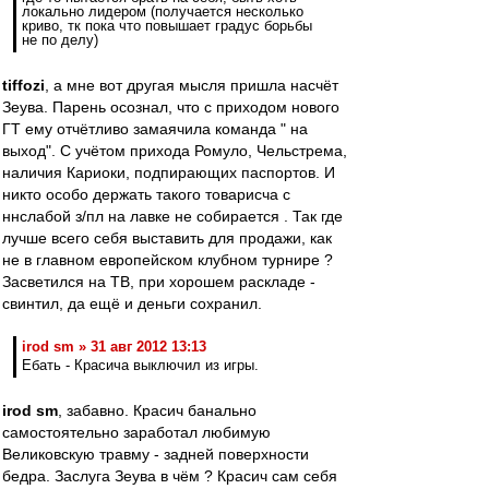
локально лидером (получается несколько
криво, тк пока что повышает градус борьбы
не по делу)
tiffozi
, а мне вот другая мысля пришла насчёт
Зеува. Парень осознал, что с приходом нового
ГТ ему отчётливо замаячила команда " на
выход". С учётом прихода Ромуло, Чельстрема,
наличия Кариоки, подпирающих паспортов. И
никто особо держать такого товарисча с
ннслабой з/пл на лавке не собирается . Так где
лучше всего себя выставить для продажи, как
не в главном европейском клубном турнире ?
Засветился на ТВ, при хорошем раскладе -
свинтил, да ещё и деньги сохранил.
irod sm » 31 авг 2012 13:13
Ебать - Красича выключил из игры.
irod sm
, забавно. Красич банально
самостоятельно заработал любимую
Великовскую травму - задней поверхности
бедра. Заслуга Зеува в чём ? Красич сам себя