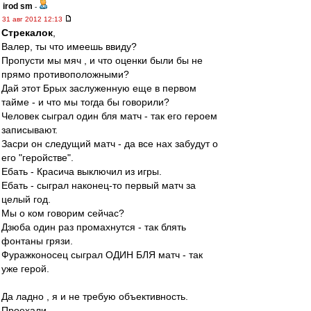
irod sm
-
31 авг 2012 12:13
Стрекалок
,
Валер, ты что имеешь ввиду?
Пропусти мы мяч , и что оценки были бы не
прямо противоположными?
Дай этот Брых заслуженную еще в первом
тайме - и что мы тогда бы говорили?
Человек сыграл один бля матч - так его героем
записывают.
Засри он следущий матч - да все нах забудут о
его "геройстве".
Ебать - Красича выключил из игры.
Ебать - сыграл наконец-то первый матч за
целый год.
Мы о ком говорим сейчас?
Дзюба один раз промахнутся - так блять
фонтаны грязи.
Фуражконосец сыграл ОДИН БЛЯ матч - так
уже герой.
Да ладно , я и не требую объективность.
Проехали .....