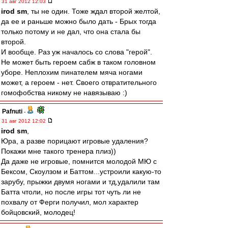
31 авг 2012 12:03
irod sm
, ты не один. Тоже ждал второй желтой,
да ее и раньше можно было дать - Брых тогда
только потому и не дал, что она стала бы
второй.
И вообще. Раз уж началось со слова "герой".
Не может быть героем сабж в таком головном
уборе. Неплохим пинателем мяча ногами
может, а героем - нет. Своего отвратительного
гомофобства никому не навязываю :)
Pafnuti
-
31 авг 2012 12:02
irod sm
,
Юра, а разве порицают игровые удаления?
Покажи мне такого тренера плиз))
Да даже не игровые, помнится молодой МЮ с
Бексом, Скоулзом и Баттом...устроили какую-то
зарубу, прыжки двумя ногами и тд,удалили там
Батта чтоли, но после игры тот чуть ли не
похвалу от Ферги получил, мол характер
бойцовский, молодец!