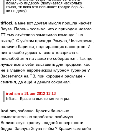
локально лидером (получается несколько
криво, тк пока что повышает градус борьбы
не по делу)
tiffozi
, а мне вот другая мысля пришла насчёт
Зеува. Парень осознал, что с приходом нового
ГТ ему отчётливо замаячила команда " на
выход". С учётом прихода Ромуло, Чельстрема,
наличия Кариоки, подпирающих паспортов. И
никто особо держать такого товарисча с
ннслабой з/пл на лавке не собирается . Так где
лучше всего себя выставить для продажи, как
не в главном европейском клубном турнире ?
Засветился на ТВ, при хорошем раскладе -
свинтил, да ещё и деньги сохранил.
irod sm » 31 авг 2012 13:13
Ебать - Красича выключил из игры.
irod sm
, забавно. Красич банально
самостоятельно заработал любимую
Великовскую травму - задней поверхности
бедра. Заслуга Зеува в чём ? Красич сам себя