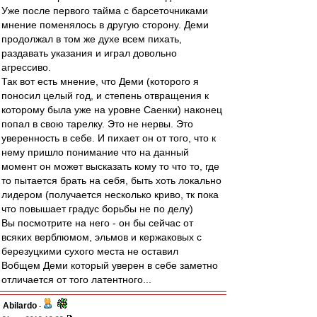
Уже после первого тайма с барсеточниками
мнение поменялось в другую сторону. Деми
продолжал в том же духе всем пихать,
раздавать указания и играл довольно
агрессиво.
Так вот есть мнение, что Деми (которого я
поносил целый год, и степень отвращения к
которому была уже на уровне Саенки) наконец
попал в свою тарелку. Это не нервы. Это
уверенность в себе. И пихает он от того, что к
нему пришло понимание что на данный
момент он может высказать кому то что то, где
то пытается брать на себя, быть хоть локально
лидером (получается несколько криво, тк пока
что повышает градус борьбы не по делу)
Вы посмотрите на него - он бы сейчас от
всяких верблюмом, эльмов и кержаковых с
березуцкими сухого места не оставил
Вобщем Деми который уверен в себе заметно
отличается от того латентного...
Abilardo
-