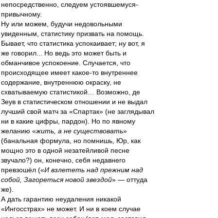
непосредственно, следуем устоявшемуся-
привычному.
Ну или можем, будучи недовольными
увиденным, статистику призвать на помощь.
Бывает, что статистика успокаивает; ну вот, я
же говорил... Но ведь это может быть и
обманчивое успокоение. Случается, что
происходящее имеет какое-то внутреннее
содержание, внутреннюю окраску, не
схватываемую статистикой… Возможно, де
Зеув в статистическом отношении и не выдал
лучший свой матч за «Спартак» (не заглядывал
ни в какие цифры, пардон). Но по явному
желанию «
жить, а не существовать
»
(банальная формула, но помнишь, Юр, как
мощно это в одной незатейливой песне
звучало?) он, конечно, себя недавнего
превзошёл («
И взлететь над прежним над
собой, Загореться новой звездой
» — оттуда
же).
А дать гарантию неудаления никакой
«Ингосстрах» не может. И ни в коем случае