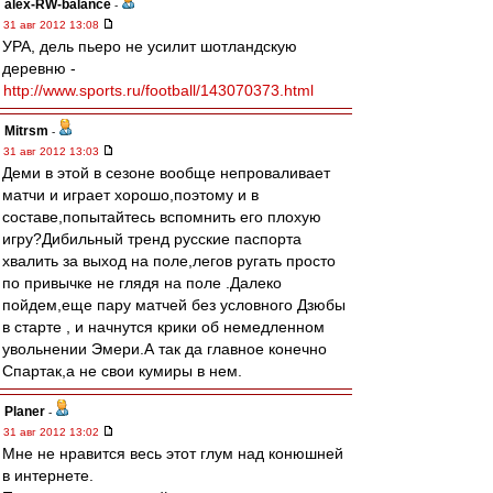
alex-RW-balance
-
31 авг 2012 13:08
УРА, дель пьеро не усилит шотландскую
деревню -
http://www.sports.ru/football/143070373.html
Mitrsm
-
31 авг 2012 13:03
Деми в этой в сезоне вообще непроваливает
матчи и играет хорошо,поэтому и в
составе,попытайтесь вспомнить его плохую
игру?Дибильный тренд русские паспорта
хвалить за выход на поле,легов ругать просто
по привычке не глядя на поле .Далеко
пойдем,еще пару матчей без условного Дзюбы
в старте , и начнутся крики об немедленном
увольнении Эмери.А так да главное конечно
Спартак,а не свои кумиры в нем.
Planer
-
31 авг 2012 13:02
Мне не нравится весь этот глум над конюшней
в интернете.