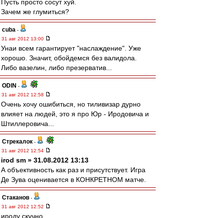
Пусть просто сосут хуй.
Зачем же глумиться?
cuba
-
31 авг 2012 13:00
Унаи всем гарантирует "наслаждение". Уже
хорошо. Значит, обойдемся без валидола.
Либо вазелин, либо презерватив...
ODIN
-
31 авг 2012 12:58
Очень хочу ошибиться, но тиливизар дурно
влияет на людей, это я про Юр - Иродовича и
Штиллеровича...
Стрекалок
-
31 авг 2012 12:54
irod sm » 31.08.2012 13:13
А объективность как раз и присутствует. Игра
Де Зува оценивается в КОНКРЕТНОМ матче.
Cтаканов
-
31 авг 2012 12:52
ироду скучно.