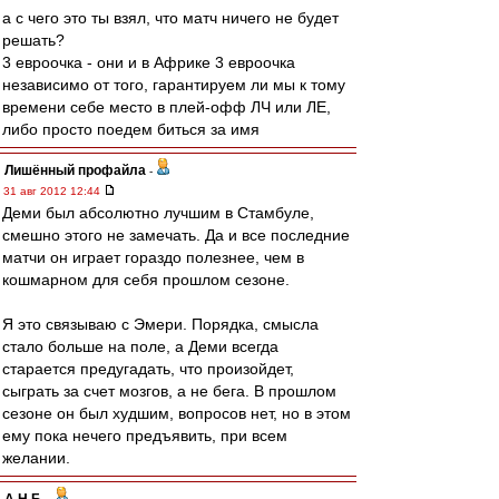
а с чего это ты взял, что матч ничего не будет
решать?
3 евроочка - они и в Африке 3 евроочка
независимо от того, гарантируем ли мы к тому
времени себе место в плей-офф ЛЧ или ЛЕ,
либо просто поедем биться за имя
Лишённый профайла
-
31 авг 2012 12:44
Деми был абсолютно лучшим в Стамбуле,
смешно этого не замечать. Да и все последние
матчи он играет гораздо полезнее, чем в
кошмарном для себя прошлом сезоне.
Я это связываю с Эмери. Порядка, смысла
стало больше на поле, а Деми всегда
старается предугадать, что произойдет,
сыграть за счет мозгов, а не бега. В прошлом
сезоне он был худшим, вопросов нет, но в этом
ему пока нечего предъявить, при всем
желании.