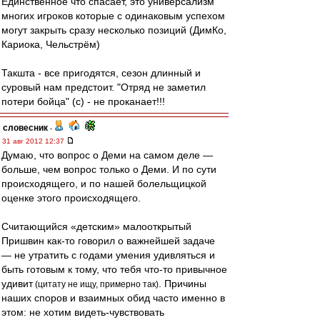
Единственное что спасает, это универсализм
многих игроков которые с одинаковым успехом
могут закрыть сразу несколько позиций (ДимКо,
Кариока, Чельстрём)
Такшта - все пригодятся, сезон длинный и
суровый нам предстоит. "Отряд не заметил
потери бойца" (с) - не проканает!!!
словесник
-
31 авг 2012 12:37
Думаю, что вопрос о Деми на самом деле —
больше, чем вопрос только о Деми. И по сути
происходящего, и по нашей болельщицкой
оценке этого происходящего.
Считающийся «детским» малооткрытый
Пришвин как-то говорил о важнейшей задаче
— не утратить с годами умения удивляться и
быть готовым к тому, что тебя что-то привычное
удивит
. Причины
(цитату не ищу, примерно так)
наших споров и взаимных обид часто именно в
этом: не хотим видеть-чувствовать