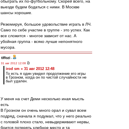
обыграть их по-футбольному. Скорей всего, на
выезде будем бодаться с ними. В Москве
шансы хорошие.
Резюмируя, большое удовольствие играть в ЛЧ.
Само по себе участие в группе - это успех. Как
все сложится - многое зависит от нас. А
убойная группа - всяко лучше непонятного
мусора.
tiffozi
-
31 авг 2012 12:08
irod sm » 31 авг 2012 12:48
То есть я один увидел продолжение его игры
в Грозном, когда он по чистой случайности не
был удален.
У меня на счет Деми несколько иная мысль
есть
В Грозном он очень много орал и сувал всем
подряд, сначала я подумал, что у него реально
с головой плохо стало, невыдерживают нервы,
боится потерять хлебное место и тд