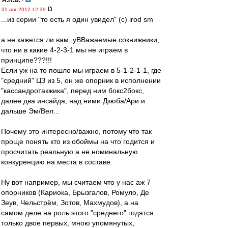
А.Н.Б.
-
31 авг 2012 12:39
...из серии "то есть я один увидел" (с) irod sm
а не кажется ли вам, уВВажаемые сокнижники,
что ни в какие 4-2-3-1 мы не играем в
принципе???!!!
Если уж на то пошло мы играем в 5-1-2-1-1, где
"средний" ЦЗ из 5, он же опорник в исполнении
"кассандротакжика", перед ним бокс2бокс,
далее два инсайда, над ними Дзюба/Ари и
дальше Эм/Вел...
Почему это интересно/важно, потому что так
проще понять кто из обоймы на что годится и
просчитать реальную а не номинальную
конкуренцию на места в составе.
Ну вот например, мы считаем что у нас аж 7
опорников (Кариока, Брызгалов, Ромуло, Де
Зеув, Чельстрём, Зотов, Махмудов), а на
самом деле на роль этого "среднего" годятся
только двое первых, мною упомянутых,