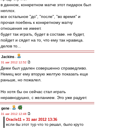
в данном, конкретном матче этот пидарок был
неплох.
все остальное "до", "после", "во время" и
прочая поебень к конкретному матчу
отношения не имеет.
будет так играть, будет в составе. не будет,
пойдет и сядет на то, что ему так нравица.
делов то...
Jackins
-
31 авг 2012 12:52
Деми был удален совершенно справедливо.
Немец мог ему вторую желтую показать еще
раньше, но пожалел.
Но хотя бы он сейчас стал играть
неравнодушно, с желанием. Это уже радует.
gene
-
31 авг 2012 12:48
Oracle11 » 31 авг 2012 13:36
если бы этот тур что то решал, было круто