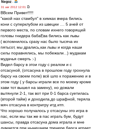
Negoz
-
31 авг 2012 12:01
ВВсем Привет!!!!!
"какой нах стамбул" в химках вчера бились
кони с суперклубом из швеции .... 5 ачей от
первого места, по словам ихнего говорящей
головы гнидера бабаЕва бились как львы
( вспомнилось сразу нас было тысяча их
пятьсот, мы дрались,как львы и когда наши
силы поравнялись, мы побежали...) мудакам
мудачья смерть :-)
Видел барсу в этои году с реалом и с
отсасуной, (отсасуна в прошлом году грохнула
барсу на своем поле) всё шло к поражению и в
этом году ( у барсы играли все по моему кроме
хави тот вышел на замену), но дожали
вытянули 2-1, так вот при 0-1 барса суетилась
(второй тайм) и доходила,до шрафной, теряла
мяч отсасуна в контригру итд итп.
Что хорошо получалось у отсасуны это игра в
пас, если мы так же в пас играть бум, будут
шансы, правда отсасуна дома играла и мне
думается при нынешнем тренере барса играет