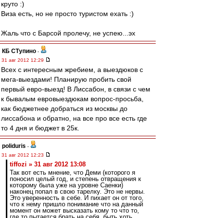
круто :)
Виза есть, но не просто туристом ехать :)
Жаль что с Барсой пролечу, не успею...эх
КБ СТупино
-
31 авг 2012 12:29
Всех с интересным жребием, а выездюков с
мега-выездами! Планирую пробить свой
первый евро-выезд! В Лиссабон, в связи с чем
к бывалым евровыездюкам вопрос-просьба,
как бюджетнее добраться из москвы до
лиссабона и обратно, на все про все есть где
то 4 дня и бюджет в 25к.
poliduris
-
31 авг 2012 12:23
tiffozi » 31 авг 2012 13:08
Так вот есть мнение, что Деми (которого я
поносил целый год, и степень отвращения к
которому была уже на уровне Саенки)
наконец попал в свою тарелку. Это не нервы.
Это уверенность в себе. И пихает он от того,
что к нему пришло понимание что на данный
момент он может высказать кому то что то,
где то пытается брать на себя, быть хоть