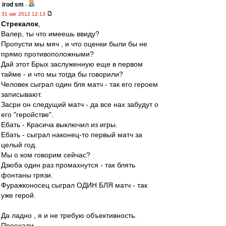
irod sm
-
31 авг 2012 12:13
Стрекалок
,
Валер, ты что имеешь ввиду?
Пропусти мы мяч , и что оценки были бы не
прямо противоположными?
Дай этот Брых заслуженную еще в первом
тайме - и что мы тогда бы говорили?
Человек сыграл один бля матч - так его героем
записывают.
Засри он следущий матч - да все нах забудут о
его "геройстве".
Ебать - Красича выключил из игры.
Ебать - сыграл наконец-то первый матч за
целый год.
Мы о ком говорим сейчас?
Дзюба один раз промахнутся - так блять
фонтаны грязи.
Фуражконосец сыграл ОДИН БЛЯ матч - так
уже герой.
Да ладно , я и не требую объективность.
Проехали .....