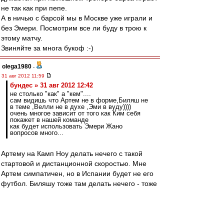
не так как при пепе.
А в ничью с барсой мы в Москве уже играли и
без Эмери. Посмотрим все ли буду в трою к
этому матчу.
Звиняйте за многа букоф :-)
olega1980
-
31 авг 2012 11:59
бундес » 31 авг 2012 12:42
не столько "как" а "кем"....
сам видишь что Артем не в форме,Биляш не
в теме ,Велли не в духе ,Эми в вуду))))
очень многое зависит от того как Ким себя
покажет в нашей команде
как будет использовать Эмери Жано
вопросов много...
Артему на Камп Ноу делать нечего с такой
стартовой и дистанционной скоростью. Мне
Артем симпатичен, но в Испании будет не его
футбол. Биляшу тоже там делать нечего - тоже
нет скорости, паса пока тоже нет.
Ким более желателен, поскольку имеет
неплохой пас, да и вообще "профессор" на
поле. Но если не будет в форме, то трио