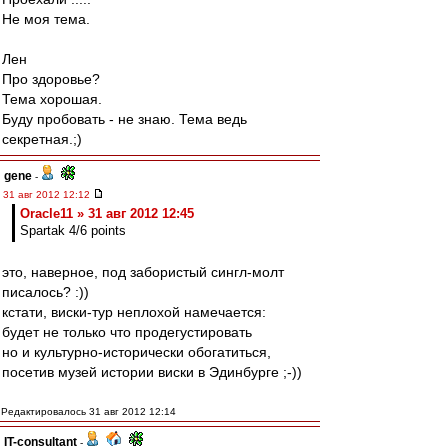
Не моя тема.
Лен
Про здоровье?
Тема хорошая.
Буду пробовать - не знаю. Тема ведь
секретная.;)
gene
-
31 авг 2012 12:12
Oracle11 » 31 авг 2012 12:45
Spartak 4/6 points
это, наверное, под забористый сингл-молт
писалось? :))
кстати, виски-тур неплохой намечается:
будет не только что продегустировать
но и культурно-исторически обогатиться,
посетив музей истории виски в Эдинбурге ;-))
Редактировалось 31 авг 2012 12:14
IT-consultant
-