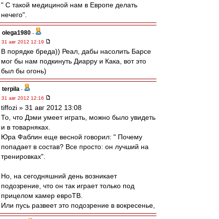
" С такой медициной нам в Европе делать
нечего".
olega1980
-
31 авг 2012 12:19
В порядке бреда)) Реал, дабы насолить Барсе
мог бы нам подкинуть Диарру и Кака, вот это
был бы огонь)
terpila
-
31 авг 2012 12:16
tiffozi » 31 авг 2012 13:08
То, что Дэми умеет играть, можно было увидеть
и в товарняках.
Юра Фаблин еще весной говорил: " Почему
попадает в состав? Все просто: он лучший на
тренировках".
Но, на сегодняшний день возникает
подозрение, что он так играет только под
прицелом камер евроТВ.
Или пусь развеет это подозрение в вокресенье,