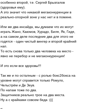
особенно второй, т.е. Сергей Брызгалов
(здоровья ему).
А это значит что никакой мегаконкуренции в
реально-опорной зоне у нас нет и в помине.
Или же два инсайда, мы думаем что их могут
играть Жано, Каюмов, Хурадо, Биля, Як, Гидя,
а на самом деле последние два для этого не
годятся - один чистый вингер и второй крайний
нап.
То есть снова только два человека на место -
явно не перебор и не мегаконкуренция!
И это если все здоровы!!!
Так же и по осталным - с ролью бокс2бокса на
уровне могут справится только Ромуло,
Чельстрём и Де Зеув.
По напам тоже по два.
Защитников реально трое на два места.
Ну а с крайками совсем беда :(((