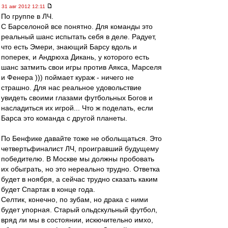
31 авг 2012 12:11
По группе в ЛЧ.
С Барселоной все понятно. Для команды это
реальный шанс испытать себя в деле. Радует,
что есть Эмери, знающий Барсу вдоль и
поперек, и Андрюха Дикань, у которого есть
шанс затмить свои игры против Аякса, Марселя
и Фенера ))) поймает кураж - ничего не
страшно. Для нас реальное удовольствие
увидеть своими глазами футбольных Богов и
насладиться их игрой... Что ж поделать, если
Барса это команда с другой планеты.
По Бенфике давайте тоже не обольщаться. Это
четвертьфиналист ЛЧ, проигравший будущему
победителю. В Москве мы должны пробовать
их обыграть, но это нереально трудно. Ответка
будет в ноября, а сейчас трудно сказать каким
будет Спартак в конце года.
Селтик, конечно, по зубам, но драка с ними
будет упорная. Старый ольдскульный футбол,
вряд ли мы в состоянии, искючительно имхо,