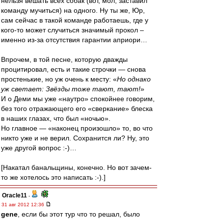
нельзя вешать всех собак (вот, мол, заставил
команду мучиться) на одного. Ну ты же, Юр,
сам сейчас в такой команде работаешь, где у
кого-то может случиться значимый прокол –
именно из-за отсутствия гарантии априори…
Впрочем, в той песне, которую дважды
процитировал, есть и такие строчки — снова
простенькие, но уж очень к месту: «
Но однако
уж светает: Звёзды тоже тают, тают!
»
И о Деми мы уже «наутро» спокойнее говорим,
без того отражающего его «сверкание» блеска
в наших глазах, что был «ночью».
Но главное — «наконец произошло» то, во что
никто уже и не верил. Сохранится ли? Ну, это
уже другой вопрос :-)…
[Накатал банальщины, конечно. Но вот зачем-
то же хотелось это написать :-).]
Oracle11
-
31 авг 2012 12:36
gene
, если бы этот тур что то решал, было