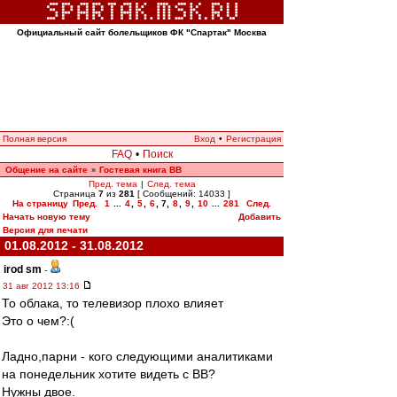
Официальный сайт болельщиков ФК "Спартак" Москва
Полная версия
Вход
•
Регистрация
FAQ
•
Поиск
Общение на сайте
Гостевая книга ВВ
»
Пред. тема
|
След. тема
Страница
7
из
281
[ Сообщений: 14033 ]
На страницу
Пред.
1
...
4
,
5
,
6
,
7
,
8
,
9
,
10
...
281
След.
Начать новую тему
Добавить
Версия для печати
01.08.2012 - 31.08.2012
irod sm
-
31 авг 2012 13:16
То облака, то телевизор плохо влияет
Это о чем?:(
Ладно,парни - кого следующими аналитиками
на понедельник хотите видеть с ВВ?
Нужны двое.