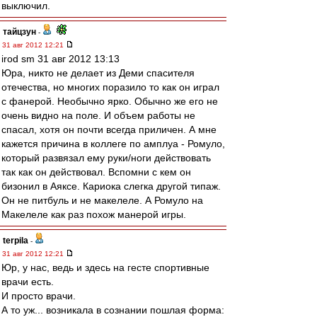
выключил.
тайцзун
-
31 авг 2012 12:21
irod sm 31 авг 2012 13:13
Юра, никто не делает из Деми спасителя
отечества, но многих поразило то как он играл
с фанерой. Необычно ярко. Обычно же его не
очень видно на поле. И объем работы не
спасал, хотя он почти всегда приличен. А мне
кажется причина в коллеге по амплуа - Ромуло,
который развязал ему руки/ноги действовать
так как он действовал. Вспомни с кем он
бизонил в Аяксе. Кариока слегка другой типаж.
Он не питбуль и не макелеле. А Ромуло на
Макелеле как раз похож манерой игры.
terpila
-
31 авг 2012 12:21
Юр, у нас, ведь и здесь на гесте спортивные
врачи есть.
И просто врачи.
А то уж... возникала в сознании пошлая форма: