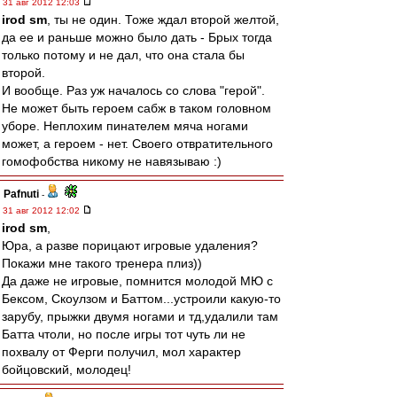
31 авг 2012 12:03
irod sm
, ты не один. Тоже ждал второй желтой,
да ее и раньше можно было дать - Брых тогда
только потому и не дал, что она стала бы
второй.
И вообще. Раз уж началось со слова "герой".
Не может быть героем сабж в таком головном
уборе. Неплохим пинателем мяча ногами
может, а героем - нет. Своего отвратительного
гомофобства никому не навязываю :)
Pafnuti
-
31 авг 2012 12:02
irod sm
,
Юра, а разве порицают игровые удаления?
Покажи мне такого тренера плиз))
Да даже не игровые, помнится молодой МЮ с
Бексом, Скоулзом и Баттом...устроили какую-то
зарубу, прыжки двумя ногами и тд,удалили там
Батта чтоли, но после игры тот чуть ли не
похвалу от Ферги получил, мол характер
бойцовский, молодец!