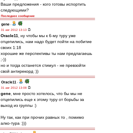
Ваши предложения - кого готовы испортить
следующими?
Последнее сообщение
gene
-
31 авг 2012 13:13
Oracle11
, ну чтобы мы к 6-му туру уже
отцепились, нам надо будет пойти на побитие
своих 1:18
хорошие же перспективы ты нам предлагаешь
;-))
но и тогда останется стимул - не превзойти
свой антирекорд :))
Oracle11
-
31 авг 2012 13:08
gene
, мне просто хотелось, что бы мы не
отцепились еще к этому туру от борьбы за
выход из группы :)
Ну так, как при прочих равных то , помимо
алко-тура :)))