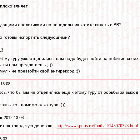
 плохо влияет
дующими аналитиками на понедельник хотите видеть с ВВ?
го готовы испортить следующими?
13
к 6-му туру уже отцепились, нам надо будет пойти на побитие своих 
 ты нам предлагаешь ;-))
мул - не превзойти свой антирекорд :))
 13:08
ось, что бы мы не отцепились еще к этому туру от борьбы за выход и
авных то , помимо алко-тура :)))
вг 2012 13:08
лит шотландскую деревню -
http://www.sports.ru/football/143070373.html
3:03