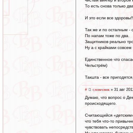
чистый вингер и второй 
То есть снова только дв
И это если все здоровы!!
Так же и по осталным - 
По напам тоже по два.
Защитников реально тро
Ну а с крайками совсем б
Единственное что спаса
Чельстрём)
Такшта - все пригодятся
#
словесник
» 31 авг 201
Думаю, что вопрос о Де
происходящего.
Считающийся «детским» 
что тебя что-то привычн
чувствовать непосредст
Ну или можем, будучи не