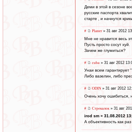
Деми в этой в сезоне в
русские паспорта хвали
старте , и начнутся кр
#
Planer
» 31 авг 2012 13
Мне не нравится весь э
Пусть просто сосут хуй.
Зачем же глумиться?
#
cuba
» 31 авг 2012 13:
Унаи всем гарантирует 
Либо вазелин, либо през
#
ODIN
» 31 авг 2012 12
Очень хочу ошибиться, 
#
Стрекалок
» 31 авг 201
irod sm » 31.08.2012 13
А объективность как ра