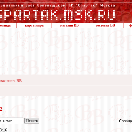
оманда
карта мира
магазин ВВ
гостевая ВВ
ф
вая книга ВВ
12
Сообще
3:16