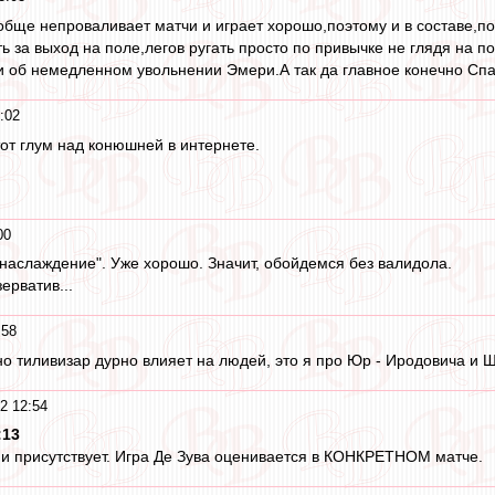
ообще непроваливает матчи и играет хорошо,поэтому и в составе,
ть за выход на поле,легов ругать просто по привычке не глядя на 
ики об немедленном увольнении Эмери.А так да главное конечно Спа
:02
тот глум над конюшней в интернете.
00
"наслаждение". Уже хорошо. Значит, обойдемся без валидола.
ерватив...
:58
но тиливизар дурно влияет на людей, это я про Юр - Иродовича и Ш
2 12:54
:13
з и присутствует. Игра Де Зува оценивается в КОНКРЕТНОМ матче.