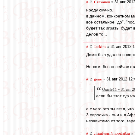
#
Cтаканов
» 31 авг 2012
ироду скучно.
в данном, конкретном м
все остальное "до", "по
будет так играть, будет 
делов то...
#
Jackins
» 31 авг 2012 1
Деми был удален совер
Но хотя бы он сейчас ст
#
gene
» 31 авг 2012 12:
Oracle11 » 31 авг 
если бы этот тур ч
а с чего это ты взял, чт
3 евроочка - они и в Аф
независимо от того, га
#
Лишённый профайла
» 