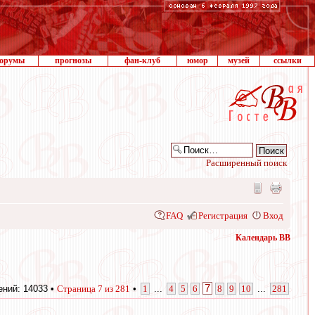
орумы
прогнозы
фан-клуб
юмор
музей
ссылки
Расширенный поиск
FAQ
Регистрация
Вход
Календарь ВВ
7
ний: 14033 •
Страница
7
из
281
•
1
...
4
5
6
8
9
10
...
281