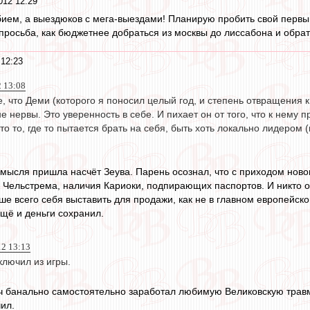
012 12:29
ием, а выездюков с мега-выездами! Планирую пробить свой первый
осьба, как бюджетнее добраться из москвы до лиссабона и обратно,
 12:23
2 13:08
е, что Деми (которого я поносил целый год, и степень отвращения 
не нервы. Это уверенность в себе. И пихает он от того, что к нем
что то, где то пытается брать на себя, быть хоть локально лидером 
я мысля пришла насчёт Зеува. Парень осознал, что с приходом ново
 Чельстрема, наличия Кариоки, подпирающих паспортов. И никто ос
чше всего себя выставить для продажи, как не в главном европейс
ещё и деньги сохранил.
12 13:13
ключил из игры.
ич банально самостоятельно заработал любимую Великовскую травму
ил.