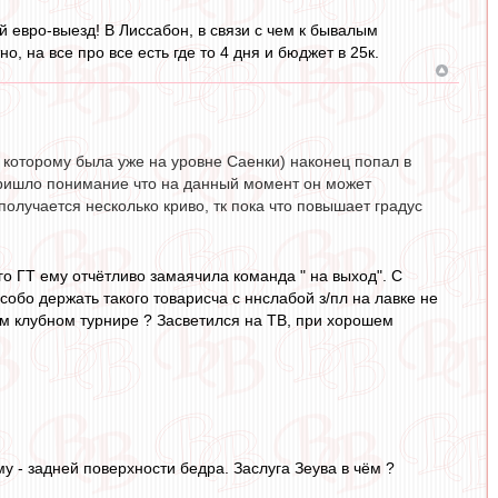
 евро-выезд! В Лиссабон, в связи с чем к бывалым
 на все про все есть где то 4 дня и бюджет в 25к.
к которому была уже на уровне Саенки) наконец попал в
у пришло понимание что на данный момент он может
(получается несколько криво, тк пока что повышает градус
го ГТ ему отчётливо замаячила команда " на выход". С
обо держать такого товарисча с ннслабой з/пл на лавке не
ком клубном турнире ? Засветился на ТВ, при хорошем
 - задней поверхности бедра. Заслуга Зеува в чём ?