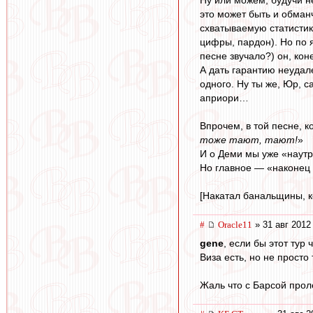
это может быть и обман
схватываемую статистик
цифры, пардон). Но по
песне звучало?) он, кон
А дать гарантию неудале
одного. Ну ты же, Юр, с
априори…
Впрочем, в той песне, к
тоже тают, тают!
»
И о Деми мы уже «наутр
Но главное — «наконец п
[Накатал банальщины, ко
#
Oracle11
» 31 авг 2012
gene
, если бы этот тур 
Виза есть, но не просто 
Жаль что с Барсой проле