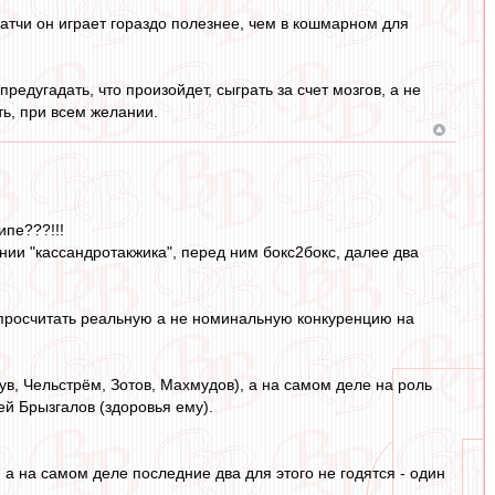
атчи он играет гораздо полезнее, чем в кошмарном для
едугадать, что произойдет, сыграть за счет мозгов, а не
ть, при всем желании.
ипе???!!!
ении "кассандротакжика", перед ним бокс2бокс, далее два
и просчитать реальную а не номинальную конкуренцию на
ув, Чельстрём, Зотов, Махмудов), а на самом деле на роль
ей Брызгалов (здоровья ему).
 а на самом деле последние два для этого не годятся - один