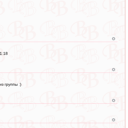
1:18
з группы :)