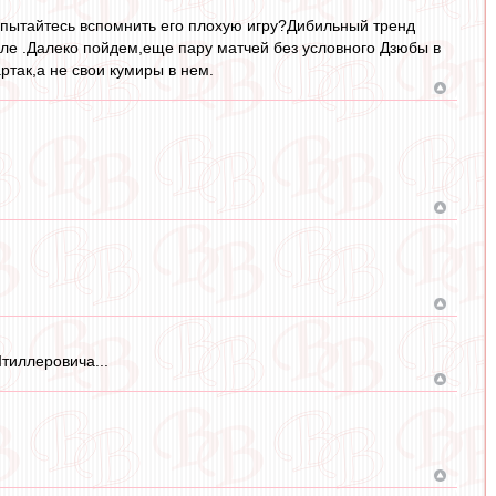
попытайтесь вспомнить его плохую игру?Дибильный тренд
поле .Далеко пойдем,еще пару матчей без условного Дзюбы в
ртак,а не свои кумиры в нем.
тиллеровича...