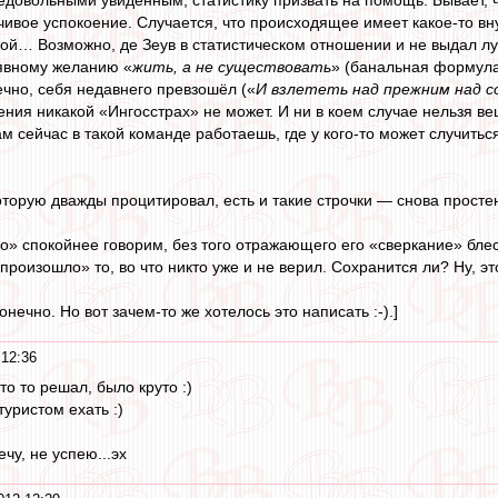
чивое успокоение. Случается, что происходящее имеет какое-то в
ой… Возможно, де Зеув в статистическом отношении и не выдал луч
 явному желанию «
жить, а не существовать
» (банальная формула
ечно, себя недавнего превзошёл («
И взлететь над прежним над со
ния никакой «Ингосстрах» не может. И ни в коем случае нельзя веш
ам сейчас в такой команде работаешь, где у кого-то может случить
оторую дважды процитировал, есть и такие строчки — снова простень
о» спокойнее говорим, без того отражающего его «сверкание» блес
роизошло» то, во что никто уже и не верил. Сохранится ли? Ну, эт
нечно. Но вот зачем-то же хотелось это написать :-).]
 12:36
что то решал, было круто :)
туристом ехать :)
чу, не успею...эх