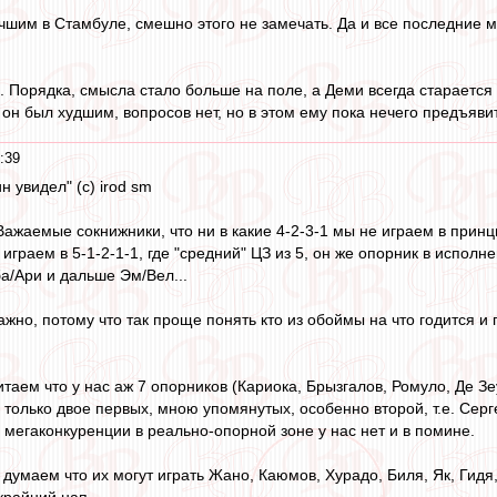
шим в Стамбуле, смешно этого не замечать. Да и все последние м
 Порядка, смысла стало больше на поле, а Деми всегда старается пр
он был худшим, вопросов нет, но в этом ему пока нечего предъяви
:39
ин увидел" (с) irod sm
Важаемые сокнижники, что ни в какие 4-2-3-1 мы не играем в принц
играем в 5-1-2-1-1, где "средний" ЦЗ из 5, он же опорник в исполн
а/Ари и дальше Эм/Вел...
ажно, потому что так проще понять кто из обоймы на что годится 
таем что у нас аж 7 опорников (Кариока, Брызгалов, Ромуло, Де Зе
я только двое первых, мною упомянутых, особенно второй, т.е. Серг
й мегаконкуренции в реально-опорной зоне у нас нет и в помине.
думаем что их могут играть Жано, Каюмов, Хурадо, Биля, Як, Гидя,