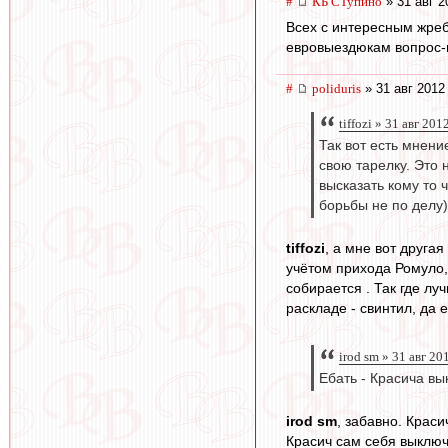
#
КБ СТупино
» 31 авг 2
Всех с интересным жреб
евровыездюкам вопрос-пр
#
poliduris
» 31 авг 2012
tiffozi » 31 авг 201
Так вот есть мнени
свою тарелку. Это 
высказать кому то 
борьбы не по делу)
tiffozi
, а мне вот друга
учётом прихода Ромуло,
собирается . Так где лу
раскладе - свинтил, да 
irod sm » 31 авг 20
Ебать - Красича вы
irod sm
, забавно. Крас
Красич сам себя выключ