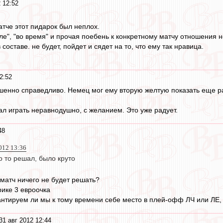
 12:52
атче этот пидарок был неплох.
сле", "во время" и прочая поебень к конкретному матчу отношения н
в составе. не будет, пойдет и сядет на то, что ему так нравица.
2:52
шенно справедливо. Немец мог ему вторую желтую показать еще р
ал играть неравнодушно, с желанием. Это уже радует.
48
2012 13:36
то то решал, было круто
о матч ничего не будет решать?
рике 3 евроочка
рантируем ли мы к тому времени себе место в плей-офф ЛЧ или ЛЕ,
31 авг 2012 12:44