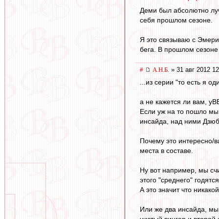
Деми был абсолютно луч
себя прошлом сезоне.
Я это связываю с Эмери.
бега. В прошлом сезоне 
#
А.Н.Б.
» 31 авг 2012 12
...из серии "то есть я од
а не кажется ли вам, уВ
Если уж на то пошло мы 
инсайда, над ними Дзюб
Почему это интересно/в
места в составе.
Ну вот например, мы счи
этого "среднего" годятс
А это значит что никако
Или же два инсайда, мы 