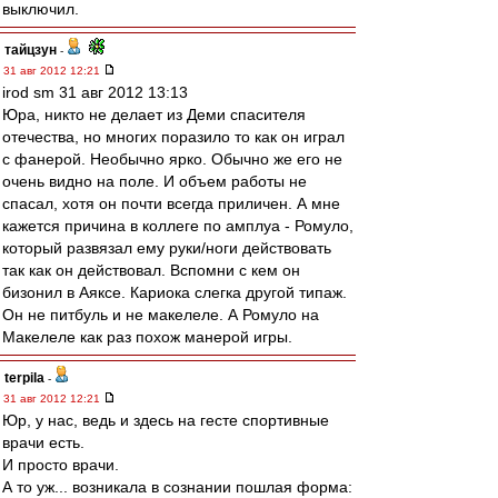
выключил.
тайцзун
-
31 авг 2012 12:21
irod sm 31 авг 2012 13:13
Юра, никто не делает из Деми спасителя
отечества, но многих поразило то как он играл
с фанерой. Необычно ярко. Обычно же его не
очень видно на поле. И объем работы не
спасал, хотя он почти всегда приличен. А мне
кажется причина в коллеге по амплуа - Ромуло,
который развязал ему руки/ноги действовать
так как он действовал. Вспомни с кем он
бизонил в Аяксе. Кариока слегка другой типаж.
Он не питбуль и не макелеле. А Ромуло на
Макелеле как раз похож манерой игры.
terpila
-
31 авг 2012 12:21
Юр, у нас, ведь и здесь на гесте спортивные
врачи есть.
И просто врачи.
А то уж... возникала в сознании пошлая форма: