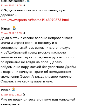
alex-RW-balance
-
31 авг 2012 13:08
УРА, дель пьеро не усилит шотландскую
деревню -
http://www.sports.ru/football/143070373.html
Mitrsm
-
31 авг 2012 13:03
Деми в этой в сезоне вообще непроваливает
матчи и играет хорошо,поэтому и в
составе,попытайтесь вспомнить его плохую
игру?Дибильный тренд русские паспорта
хвалить за выход на поле,легов ругать просто
по привычке не глядя на поле .Далеко
пойдем,еще пару матчей без условного Дзюбы
в старте , и начнутся крики об немедленном
увольнении Эмери.А так да главное конечно
Спартак,а не свои кумиры в нем.
Planer
-
31 авг 2012 13:02
Мне не нравится весь этот глум над конюшней
в интернете.