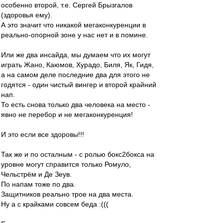
особенно второй, т.е. Сергей Брызгалов
(здоровья ему).
А это значит что никакой мегаконкуренции в
реально-опорной зоне у нас нет и в помине.
Или же два инсайда, мы думаем что их могут
играть Жано, Каюмов, Хурадо, Биля, Як, Гидя,
а на самом деле последние два для этого не
годятся - один чистый вингер и второй крайний
нап.
То есть снова только два человека на место -
явно не перебор и не мегаконкуренция!
И это если все здоровы!!!
Так же и по осталным - с ролью бокс2бокса на
уровне могут справится только Ромуло,
Чельстрём и Де Зеув.
По напам тоже по два.
Защитников реально трое на два места.
Ну а с крайками совсем беда :(((