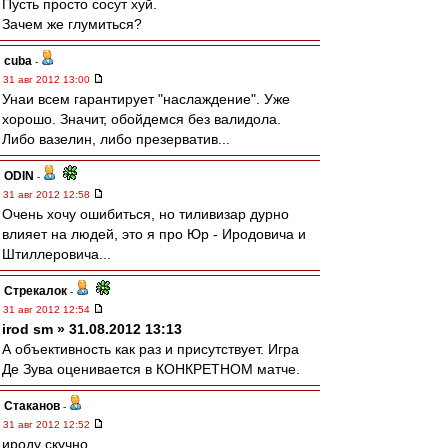
Пусть просто сосут хуй.
Зачем же глумиться?
cuba
-
31 авг 2012 13:00
Унаи всем гарантирует "наслаждение". Уже
хорошо. Значит, обойдемся без валидола.
Либо вазелин, либо презерватив...
ODIN
-
31 авг 2012 12:58
Очень хочу ошибиться, но тиливизар дурно
влияет на людей, это я про Юр - Иродовича и
Штиллеровича...
Стрекалок
-
31 авг 2012 12:54
irod sm » 31.08.2012 13:13
А объективность как раз и присутствует. Игра
Де Зува оценивается в КОНКРЕТНОМ матче.
Cтаканов
-
31 авг 2012 12:52
ироду скучно.