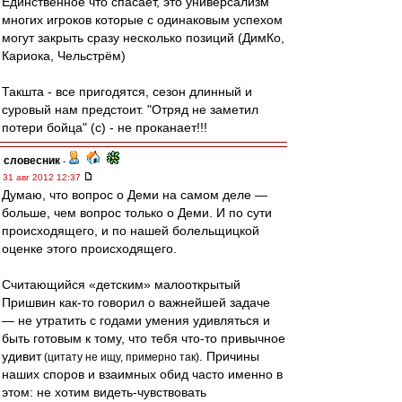
Единственное что спасает, это универсализм
многих игроков которые с одинаковым успехом
могут закрыть сразу несколько позиций (ДимКо,
Кариока, Чельстрём)
Такшта - все пригодятся, сезон длинный и
суровый нам предстоит. "Отряд не заметил
потери бойца" (с) - не проканает!!!
словесник
-
31 авг 2012 12:37
Думаю, что вопрос о Деми на самом деле —
больше, чем вопрос только о Деми. И по сути
происходящего, и по нашей болельщицкой
оценке этого происходящего.
Считающийся «детским» малооткрытый
Пришвин как-то говорил о важнейшей задаче
— не утратить с годами умения удивляться и
быть готовым к тому, что тебя что-то привычное
удивит
. Причины
(цитату не ищу, примерно так)
наших споров и взаимных обид часто именно в
этом: не хотим видеть-чувствовать