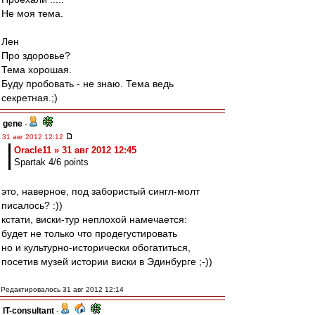
Не моя тема.
Лен
Про здоровье?
Тема хорошая.
Буду пробовать - не знаю. Тема ведь
секретная.;)
gene
-
31 авг 2012 12:12
Oracle11 » 31 авг 2012 12:45
Spartak 4/6 points
это, наверное, под забористый сингл-молт
писалось? :))
кстати, виски-тур неплохой намечается:
будет не только что продегустировать
но и культурно-исторически обогатиться,
посетив музей истории виски в Эдинбурге ;-))
Редактировалось 31 авг 2012 12:14
IT-consultant
-