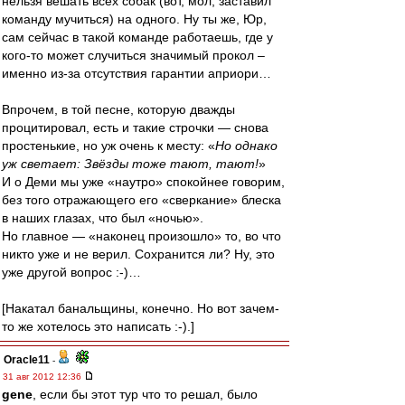
нельзя вешать всех собак (вот, мол, заставил
команду мучиться) на одного. Ну ты же, Юр,
сам сейчас в такой команде работаешь, где у
кого-то может случиться значимый прокол –
именно из-за отсутствия гарантии априори…
Впрочем, в той песне, которую дважды
процитировал, есть и такие строчки — снова
простенькие, но уж очень к месту: «
Но однако
уж светает: Звёзды тоже тают, тают!
»
И о Деми мы уже «наутро» спокойнее говорим,
без того отражающего его «сверкание» блеска
в наших глазах, что был «ночью».
Но главное — «наконец произошло» то, во что
никто уже и не верил. Сохранится ли? Ну, это
уже другой вопрос :-)…
[Накатал банальщины, конечно. Но вот зачем-
то же хотелось это написать :-).]
Oracle11
-
31 авг 2012 12:36
gene
, если бы этот тур что то решал, было