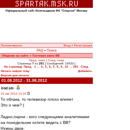
Официальный сайт болельщиков ФК "Спартак" Москва
Полная версия
Вход
•
Регистрация
FAQ
•
Поиск
Общение на сайте
Гостевая книга ВВ
»
Пред. тема
|
След. тема
Страница
7
из
281
[ Сообщений: 14033 ]
На страницу
Пред.
1
...
4
,
5
,
6
,
7
,
8
,
9
,
10
...
281
След.
Начать новую тему
Добавить
Версия для печати
01.08.2012 - 31.08.2012
irod sm
-
31 авг 2012 13:16
То облака, то телевизор плохо влияет
Это о чем?:(
Ладно,парни - кого следующими аналитиками
на понедельник хотите видеть с ВВ?
Нужны двое.