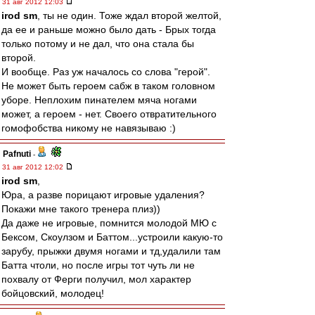
31 авг 2012 12:03
irod sm
, ты не один. Тоже ждал второй желтой,
да ее и раньше можно было дать - Брых тогда
только потому и не дал, что она стала бы
второй.
И вообще. Раз уж началось со слова "герой".
Не может быть героем сабж в таком головном
уборе. Неплохим пинателем мяча ногами
может, а героем - нет. Своего отвратительного
гомофобства никому не навязываю :)
Pafnuti
-
31 авг 2012 12:02
irod sm
,
Юра, а разве порицают игровые удаления?
Покажи мне такого тренера плиз))
Да даже не игровые, помнится молодой МЮ с
Бексом, Скоулзом и Баттом...устроили какую-то
зарубу, прыжки двумя ногами и тд,удалили там
Батта чтоли, но после игры тот чуть ли не
похвалу от Ферги получил, мол характер
бойцовский, молодец!