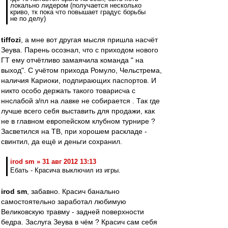
локально лидером (получается несколько
криво, тк пока что повышает градус борьбы
не по делу)
tiffozi
, а мне вот другая мысля пришла насчёт
Зеува. Парень осознал, что с приходом нового
ГТ ему отчётливо замаячила команда " на
выход". С учётом прихода Ромуло, Чельстрема,
наличия Кариоки, подпирающих паспортов. И
никто особо держать такого товарисча с
ннслабой з/пл на лавке не собирается . Так где
лучше всего себя выставить для продажи, как
не в главном европейском клубном турнире ?
Засветился на ТВ, при хорошем раскладе -
свинтил, да ещё и деньги сохранил.
irod sm » 31 авг 2012 13:13
Ебать - Красича выключил из игры.
irod sm
, забавно. Красич банально
самостоятельно заработал любимую
Великовскую травму - задней поверхности
бедра. Заслуга Зеува в чём ? Красич сам себя