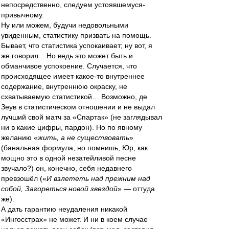
непосредственно, следуем устоявшемуся-
привычному.
Ну или можем, будучи недовольными
увиденным, статистику призвать на помощь.
Бывает, что статистика успокаивает; ну вот, я
же говорил... Но ведь это может быть и
обманчивое успокоение. Случается, что
происходящее имеет какое-то внутреннее
содержание, внутреннюю окраску, не
схватываемую статистикой… Возможно, де
Зеув в статистическом отношении и не выдал
лучший свой матч за «Спартак» (не заглядывал
ни в какие цифры, пардон). Но по явному
желанию «
жить, а не существовать
»
(банальная формула, но помнишь, Юр, как
мощно это в одной незатейливой песне
звучало?) он, конечно, себя недавнего
превзошёл («
И взлететь над прежним над
собой, Загореться новой звездой
» — оттуда
же).
А дать гарантию неудаления никакой
«Ингосстрах» не может. И ни в коем случае