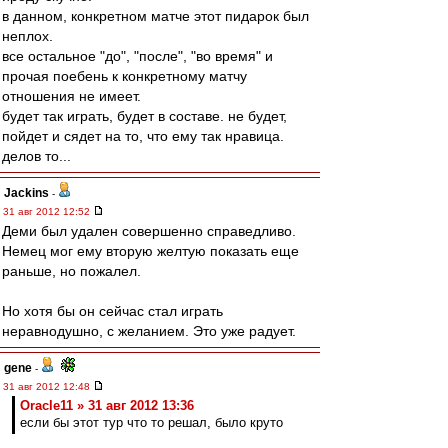
в данном, конкретном матче этот пидарок был
неплох.
все остальное "до", "после", "во время" и
прочая поебень к конкретному матчу
отношения не имеет.
будет так играть, будет в составе. не будет,
пойдет и сядет на то, что ему так нравица.
делов то...
Jackins
-
31 авг 2012 12:52
Деми был удален совершенно справедливо.
Немец мог ему вторую желтую показать еще
раньше, но пожалел.
Но хотя бы он сейчас стал играть
неравнодушно, с желанием. Это уже радует.
gene
-
31 авг 2012 12:48
Oracle11 » 31 авг 2012 13:36
если бы этот тур что то решал, было круто