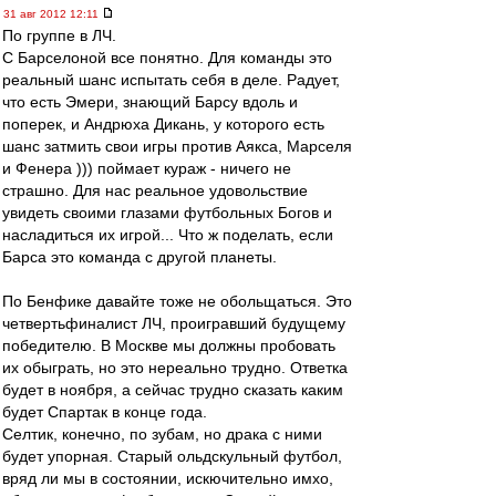
31 авг 2012 12:11
По группе в ЛЧ.
С Барселоной все понятно. Для команды это
реальный шанс испытать себя в деле. Радует,
что есть Эмери, знающий Барсу вдоль и
поперек, и Андрюха Дикань, у которого есть
шанс затмить свои игры против Аякса, Марселя
и Фенера ))) поймает кураж - ничего не
страшно. Для нас реальное удовольствие
увидеть своими глазами футбольных Богов и
насладиться их игрой... Что ж поделать, если
Барса это команда с другой планеты.
По Бенфике давайте тоже не обольщаться. Это
четвертьфиналист ЛЧ, проигравший будущему
победителю. В Москве мы должны пробовать
их обыграть, но это нереально трудно. Ответка
будет в ноября, а сейчас трудно сказать каким
будет Спартак в конце года.
Селтик, конечно, по зубам, но драка с ними
будет упорная. Старый ольдскульный футбол,
вряд ли мы в состоянии, искючительно имхо,