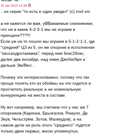
А.Н.Б.
-
31 авг 2012 12:39
...из серии "то есть я один увидел" (с) irod sm
а не кажется ли вам, уВВажаемые сокнижники,
что ни в какие 4-2-3-1 мы не играем в
принципе???!!!
Если уж на то пошло мы играем в 5-1-2-1-1, где
"средний" ЦЗ из 5, он же опорник в исполнении
"кассандротакжика", перед ним бокс2бокс,
далее два инсайда, над ними Дзюба/Ари и
дальше Эм/Вел...
Почему это интересно/важно, потому что так
проще понять кто из обоймы на что годится и
просчитать реальную а не номинальную
конкуренцию на места в составе.
Ну вот например, мы считаем что у нас аж 7
опорников (Кариока, Брызгалов, Ромуло, Де
Зеув, Чельстрём, Зотов, Махмудов), а на
самом деле на роль этого "среднего" годятся
только двое первых, мною упомянутых,