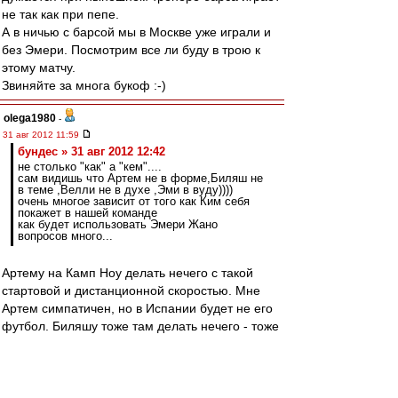
не так как при пепе.
А в ничью с барсой мы в Москве уже играли и
без Эмери. Посмотрим все ли буду в трою к
этому матчу.
Звиняйте за многа букоф :-)
olega1980
-
31 авг 2012 11:59
бундес » 31 авг 2012 12:42
не столько "как" а "кем"....
сам видишь что Артем не в форме,Биляш не
в теме ,Велли не в духе ,Эми в вуду))))
очень многое зависит от того как Ким себя
покажет в нашей команде
как будет использовать Эмери Жано
вопросов много...
Артему на Камп Ноу делать нечего с такой
стартовой и дистанционной скоростью. Мне
Артем симпатичен, но в Испании будет не его
футбол. Биляшу тоже там делать нечего - тоже
нет скорости, паса пока тоже нет.
Ким более желателен, поскольку имеет
неплохой пас, да и вообще "профессор" на
поле. Но если не будет в форме, то трио