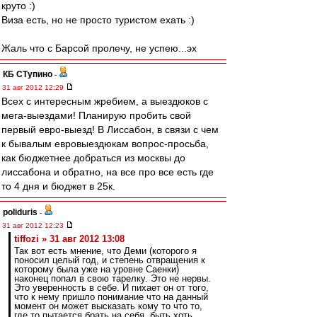
круто :)
Виза есть, но не просто туристом ехать :)
Жаль что с Барсой пролечу, не успею...эх
КБ СТупино
-
31 авг 2012 12:29
Всех с интересным жребием, а выездюков с
мега-выездами! Планирую пробить свой
первый евро-выезд! В Лиссабон, в связи с чем
к бывалым евровыездюкам вопрос-просьба,
как бюджетнее добраться из москвы до
лиссабона и обратно, на все про все есть где
то 4 дня и бюджет в 25к.
poliduris
-
31 авг 2012 12:23
tiffozi » 31 авг 2012 13:08
Так вот есть мнение, что Деми (которого я
поносил целый год, и степень отвращения к
которому была уже на уровне Саенки)
наконец попал в свою тарелку. Это не нервы.
Это уверенность в себе. И пихает он от того,
что к нему пришло понимание что на данный
момент он может высказать кому то что то,
где то пытается брать на себя, быть хоть