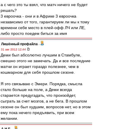
а с чего это ты взял, что матч ничего не будет
решать?
3 евроочка - они и в Африке 3 евроочка
независимо от того, гарантируем ли мы к тому
времени себе место в плей-офф ЛЧ или ЛЕ,
либо просто поедем биться за имя
Лишённый профайла
-
31 авг 2012 12:44
Деми был абсолютно лучшим в Стамбуле,
смешно этого не замечать. Да и все последние
матчи он играет гораздо полезнее, чем в
кошмарном для себя прошлом сезоне.
Я это связываю с Эмери. Порядка, смысла
стало больше на поле, а Деми всегда
старается предугадать, что произойдет,
сыграть за счет мозгов, а не бега. В прошлом
сезоне он был худшим, вопросов нет, но в этом
ему пока нечего предъявить, при всем
желании.