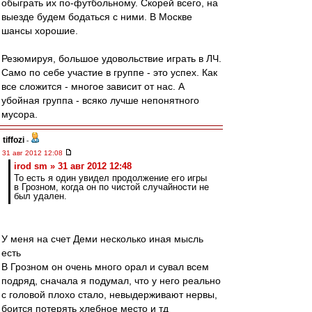
обыграть их по-футбольному. Скорей всего, на
выезде будем бодаться с ними. В Москве
шансы хорошие.
Резюмируя, большое удовольствие играть в ЛЧ.
Само по себе участие в группе - это успех. Как
все сложится - многое зависит от нас. А
убойная группа - всяко лучше непонятного
мусора.
tiffozi
-
31 авг 2012 12:08
irod sm » 31 авг 2012 12:48
То есть я один увидел продолжение его игры
в Грозном, когда он по чистой случайности не
был удален.
У меня на счет Деми несколько иная мысль
есть
В Грозном он очень много орал и сувал всем
подряд, сначала я подумал, что у него реально
с головой плохо стало, невыдерживают нервы,
боится потерять хлебное место и тд