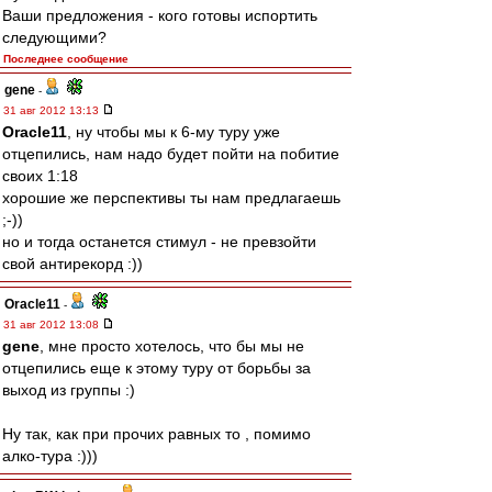
Ваши предложения - кого готовы испортить
следующими?
Последнее сообщение
gene
-
31 авг 2012 13:13
Oracle11
, ну чтобы мы к 6-му туру уже
отцепились, нам надо будет пойти на побитие
своих 1:18
хорошие же перспективы ты нам предлагаешь
;-))
но и тогда останется стимул - не превзойти
свой антирекорд :))
Oracle11
-
31 авг 2012 13:08
gene
, мне просто хотелось, что бы мы не
отцепились еще к этому туру от борьбы за
выход из группы :)
Ну так, как при прочих равных то , помимо
алко-тура :)))