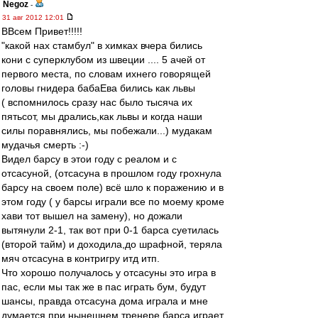
Negoz
-
31 авг 2012 12:01
ВВсем Привет!!!!!
"какой нах стамбул" в химках вчера бились
кони с суперклубом из швеции .... 5 ачей от
первого места, по словам ихнего говорящей
головы гнидера бабаЕва бились как львы
( вспомнилось сразу нас было тысяча их
пятьсот, мы дрались,как львы и когда наши
силы поравнялись, мы побежали...) мудакам
мудачья смерть :-)
Видел барсу в этои году с реалом и с
отсасуной, (отсасуна в прошлом году грохнула
барсу на своем поле) всё шло к поражению и в
этом году ( у барсы играли все по моему кроме
хави тот вышел на замену), но дожали
вытянули 2-1, так вот при 0-1 барса суетилась
(второй тайм) и доходила,до шрафной, теряла
мяч отсасуна в контригру итд итп.
Что хорошо получалось у отсасуны это игра в
пас, если мы так же в пас играть бум, будут
шансы, правда отсасуна дома играла и мне
думается при нынешнем тренере барса играет