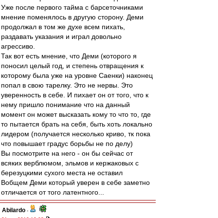
Уже после первого тайма с барсеточниками
мнение поменялось в другую сторону. Деми
продолжал в том же духе всем пихать,
раздавать указания и играл довольно
агрессиво.
Так вот есть мнение, что Деми (которого я
поносил целый год, и степень отвращения к
которому была уже на уровне Саенки) наконец
попал в свою тарелку. Это не нервы. Это
уверенность в себе. И пихает он от того, что к
нему пришло понимание что на данный
момент он может высказать кому то что то, где
то пытается брать на себя, быть хоть локально
лидером (получается несколько криво, тк пока
что повышает градус борьбы не по делу)
Вы посмотрите на него - он бы сейчас от
всяких верблюмом, эльмов и кержаковых с
березуцкими сухого места не оставил
Вобщем Деми который уверен в себе заметно
отличается от того латентного...
Abilardo
-