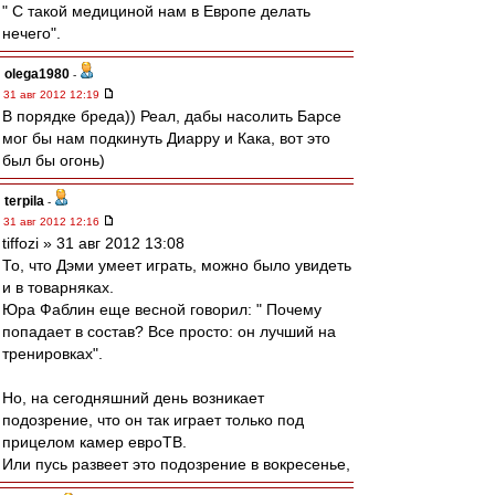
" С такой медициной нам в Европе делать
нечего".
olega1980
-
31 авг 2012 12:19
В порядке бреда)) Реал, дабы насолить Барсе
мог бы нам подкинуть Диарру и Кака, вот это
был бы огонь)
terpila
-
31 авг 2012 12:16
tiffozi » 31 авг 2012 13:08
То, что Дэми умеет играть, можно было увидеть
и в товарняках.
Юра Фаблин еще весной говорил: " Почему
попадает в состав? Все просто: он лучший на
тренировках".
Но, на сегодняшний день возникает
подозрение, что он так играет только под
прицелом камер евроТВ.
Или пусь развеет это подозрение в вокресенье,