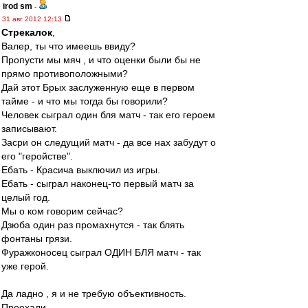
irod sm
-
31 авг 2012 12:13
Стрекалок
,
Валер, ты что имеешь ввиду?
Пропусти мы мяч , и что оценки были бы не
прямо противоположными?
Дай этот Брых заслуженную еще в первом
тайме - и что мы тогда бы говорили?
Человек сыграл один бля матч - так его героем
записывают.
Засри он следущий матч - да все нах забудут о
его "геройстве".
Ебать - Красича выключил из игры.
Ебать - сыграл наконец-то первый матч за
целый год.
Мы о ком говорим сейчас?
Дзюба один раз промахнутся - так блять
фонтаны грязи.
Фуражконосец сыграл ОДИН БЛЯ матч - так
уже герой.
Да ладно , я и не требую объективность.
Проехали .....