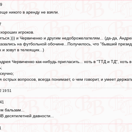
49
еще никого в аренду не взяли.
7
хороших игроков.
иться.))) и Червиченко и другим недоброжелателям... (да-да, Андр
азались на футбольной обочине...Получилось, что "бывший президент
 и зовут в телеящик...)
дрея Червиченко как-нибудь пригласить... хоть в "ТТД и ТД", хоть в 
ь;
скучно;
ся острых вопросов, всегда понимает, о чем говорит, и умеет держат
2 19:51
:41
м бальзам...
В десятилетней давности...
1