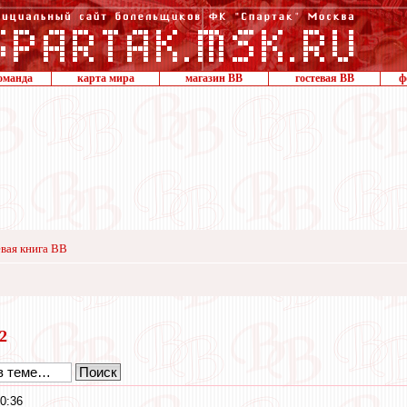
оманда
карта мира
магазин ВВ
гостевая ВВ
ф
вая книга ВВ
12
0:36