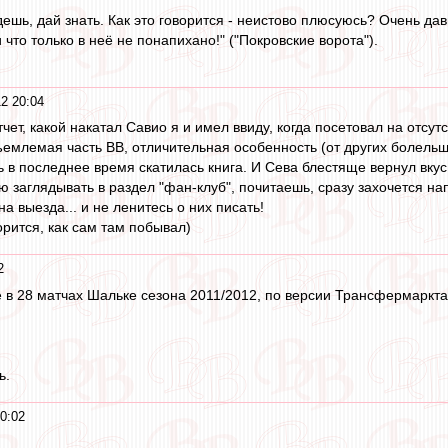
ешь, дай знать. Как это говорится - неистово плюсуюсь? Очень дав
и что только в неё не понапихано!" ("Покровские ворота").
2 20:04
чет, какой накатал Савио я и имел ввиду, когда посетовал на отсут
тъемлемая часть ВВ, отличительная особенность (от других болельщ
в последнее время скатилась книга. И Сева блестяще вернул вкус "
 заглядывать в раздел "фан-клуб", почитаешь, сразу захочется нап
а выезда... и не ленитесь о них писать!
орится, как сам там побывал)
2
 в 28 матчах Шальке сезона 2011/2012, по версии Трансфермаркта
ь.
0:02