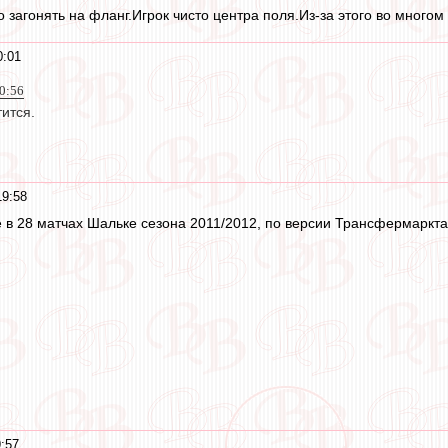
о загонять на фланг.Игрок чисто центра поля.Из-за этого во много
0:01
20:56
тится.
19:58
 в 28 матчах Шальке сезона 2011/2012, по версии Трансфермаркта
9:57