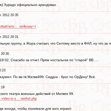
ся) Хурадо официально арендован
г 2012 20:35
tball/artic ... ter&ruua=1
г 2012 20:31
ьную группу, а Жора считает, что Селтику место в ФНЛ, ну что за ч
 20:30
 18:02, Спасибо за отчет. Прям ностальгия по "старой" ВВ ....
0:23
зумел. По вв-тв Матвей99. Сиддха - брат по ОрДену! Всё.
:19
ского театра военных действий от Матвея 99.
-video-iz-a ... tambul.php
де иногда, чтобы понимали для кого играют.