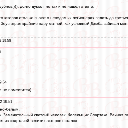
убнов:))), долго думал, но так и не нашел ответа.
о юзеров столько знают о неведомых легионерах вплоть до третьег
е Зеув играл крайние пару матчей, как условный Дзюба забивал мен
2 19:58
6
.
9:54
ии не поместится)
2 19:51
сно-белым.
. Замечательный светлый человек, болельщик Спартака. Вечная па
я из спартачей-великих актеров остался...