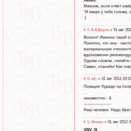
Максим, если ответ найд
"И какая у тебя голова, 
:)
#
К-Б Ворон
» 31 авг 201
Воооот! Именно такой от
Понятно, что она - нео
материальную плоскость 
вдохновения рекомендую
Одним словом, гоняйте н
Савио, спасибо! Как гов
#
adv
» 31 авг 2012 20:0
Позиция Хурадо на поле
...
неизвестно - 6
-------------------
Наш человек. Надо брат
#
Deimos
» 31 авг 2012 2
VNV_N