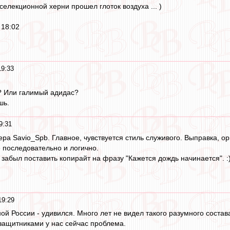
селекционной херни прошел глоток воздуха ... )
 18:02
19:33
? Или галимый адидас?
шь.
9:31
ера Savio_Spb. Главное, чувствуется стиль служивого. Выправка, о
е последовательно и логично.
забыл поставить копирайт на фразу "Кажется дождь начинается". :
19:29
ой России - удивился. Много лет не видел такого разумного состав
 защитниками у нас сейчас проблема.