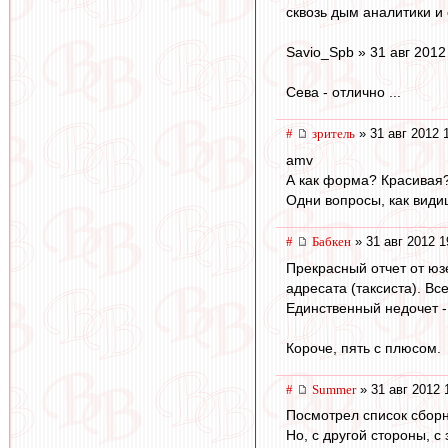
сквозь дым аналитики и 
Savio_Spb » 31 авг 2012
Сева - отлично ...
#
зpитель
» 31 авг 2012 
amv
А как форма? Красивая
Одни вопросы, как види
#
Бабкен
» 31 авг 2012 1
Прекрасный отчет от юз
адресата (таксиста). Вс
Единственный недочет - 
Короче, пять с плюсом.
#
Summer
» 31 авг 2012 
Посмотрел список сборн
Но, с другой стороны, с