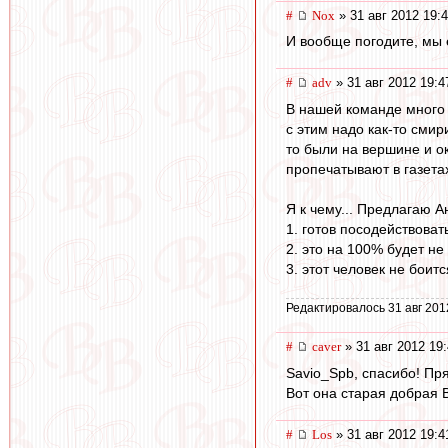
#
Nox
» 31 авг 2012 19:
И вообще погодите, мы 
#
adv
» 31 авг 2012 19:4
В нашей команде много 
с этим надо как-то смир
то были на вершине и ок
пропечатывают в газетах
Я к чему... Предлагаю Ан
1. готов посодействоват
2. это на 100% будет не 
3. этот человек не боит
Редактировалось 31 авг 201
#
caver
» 31 авг 2012 19
Savio_Spb, спасибо! Пря
Вот она старая добрая В
#
Los
» 31 авг 2012 19:4