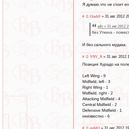
Я думаю,что не стоит ег
#
Gladi0
» 31 авг 2012 2
adv » 31 авг 2012 
без Уткина - помес
И без сального мудака.
#
VNV_N
» 31 авг 2012 
Позиция Хурадо на поле
Left Wing - 9
Midfield, left - 3
Right Wing - 1
Midfield, right - 2
Attacking Midfield - 4
Central Midfield - 2
Defensive Midfield - 1
неизвестно - 6
#
mib83
» 31 авг 2012 1