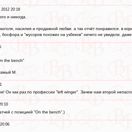
 2012 20:18
ого и никогда.
алкоголя, насилия и продажной любви. а так отчёт понравился. в к
, босфора и "мусоров похожих на узбеков" ничего не увидели. даже
5
n the bench"
 самый М.
1
! Он как раз по профессии "left winger". Зачем нам второй непасп
20:10
тчей с позицией "On the bench".)
 20:06