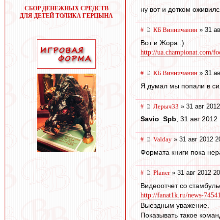
СБОР ДЕНЕЖНЫХ СРЕДСТВ
ну вот и дотком оживил
ДЛЯ ДЕТЕЙ ТОЛИКА ГЕРЦЫНА
#
КБ Винничанин
» 31 ав
Вот и Жора :)
http://ua.championat.com/foo
#
КБ Винничанин
» 31 ав
Я думал мы попали в сил
#
Лерыч33
» 31 авг 2012
Savio_Spb
, 31 авг 2012
#
Valday
» 31 авг 2012 2
Формата книги пока нера
#
Planer
» 31 авг 2012 20
Видеоотчет со стамбуль
http://fanat1k.ru/news-74541
Выездным уважение.
Показывать такое коман