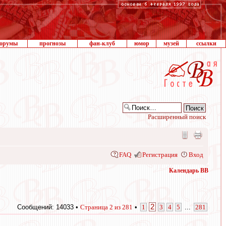
орумы
прогнозы
фан-клуб
юмор
музей
ссылки
Расширенный поиск
FAQ
Регистрация
Вход
Календарь ВВ
2
Сообщений: 14033 •
Страница
2
из
281
•
1
3
4
5
...
281