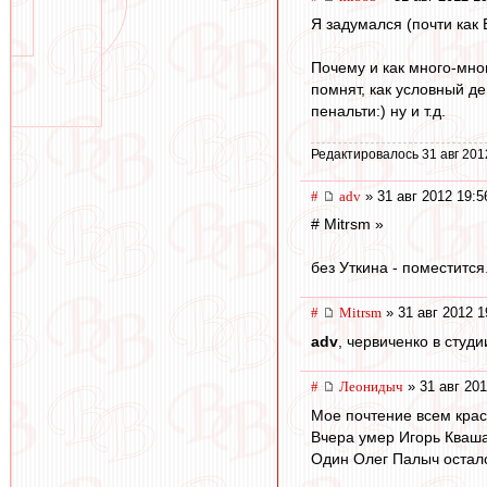
Я задумался (почти как Б
Почему и как много-мног
помнят, как условный д
пенальти:) ну и т.д.
Редактировалось 31 авг 201
#
adv
» 31 авг 2012 19:5
# Mitrsm »
без Уткина - поместится
#
Mitrsm
» 31 авг 2012 1
adv
, червиченко в студ
#
Леонидыч
» 31 авг 201
Мое почтение всем кра
Вчера умер Игорь Кваша
Один Олег Палыч осталс