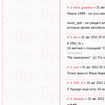
#
blind_guardian
» 31 авг
Хмель 1989 - не ссы ник
savio_spb - не увидел 
которые кроме автобуса
#
adv
» 31 авг 2012 20:1
# VNV_N »
16 матчей с позицией "O
-------------
"Не наказуемо". (с) Тот
#
wod
» 31 авг 2012 20:1
Точно вместо Мака берем
#
VNV_N
» 31 авг 2012 
У Хурадо ещё есть 16 ма
#
Abilardo
» 31 авг 2012
mib83
,