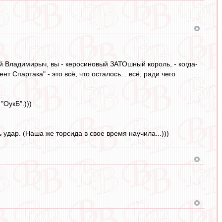
ей Владимирыч, вы - керосиновый ЗАТОшный король, - когда-
 Спартака" - это всё, что осталось... всё, ради чего
"ОукБ".)))
ь удар. (Наша же торсида в свое время научила...)))