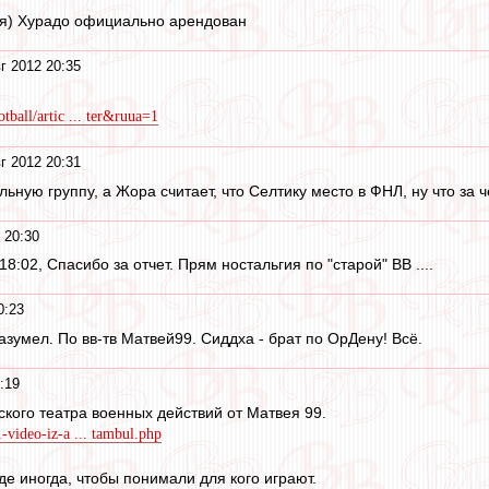
ся) Хурадо официально арендован
г 2012 20:35
tball/artic ... ter&ruua=1
г 2012 20:31
ьную группу, а Жора считает, что Селтику место в ФНЛ, ну что за ч
 20:30
 18:02, Спасибо за отчет. Прям ностальгия по "старой" ВВ ....
0:23
зумел. По вв-тв Матвей99. Сиддха - брат по ОрДену! Всё.
:19
ского театра военных действий от Матвея 99.
-video-iz-a ... tambul.php
де иногда, чтобы понимали для кого играют.