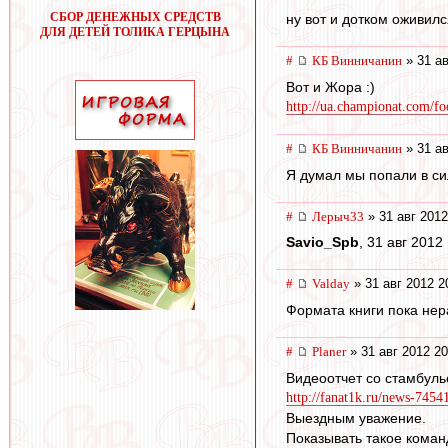
СБОР ДЕНЕЖНЫХ СРЕДСТВ
ну вот и дотком оживил
ДЛЯ ДЕТЕЙ ТОЛИКА ГЕРЦЫНА
#
КБ Винничанин
» 31 ав
Вот и Жора :)
http://ua.championat.com/foo
#
КБ Винничанин
» 31 ав
Я думал мы попали в сил
#
Лерыч33
» 31 авг 2012
Savio_Spb
, 31 авг 2012
#
Valday
» 31 авг 2012 2
Формата книги пока нера
#
Planer
» 31 авг 2012 20
Видеоотчет со стамбуль
http://fanat1k.ru/news-74541
Выездным уважение.
Показывать такое коман