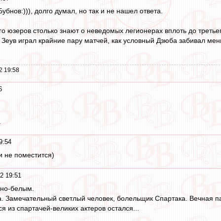
убнов:))), долго думал, но так и не нашел ответа.
о юзеров столько знают о неведомых легионерах вплоть до третьег
е Зеув играл крайние пару матчей, как условный Дзюба забивал мен
2 19:58
6
.
9:54
ии не поместится)
2 19:51
сно-белым.
. Замечательный светлый человек, болельщик Спартака. Вечная па
я из спартачей-великих актеров остался...