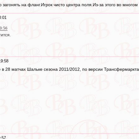
о загонять на фланг.Игрок чисто центра поля.Из-за этого во много
0:01
20:56
тится.
19:58
 в 28 матчах Шальке сезона 2011/2012, по версии Трансфермаркта
9:57