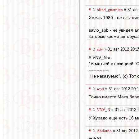
#
blind_guardian
» 31 авг
Хмель 1989 - не ссы ник
savio_spb - не увидел 
которые кроме автобуса
#
adv
» 31 авг 2012 20:1
# VNV_N »
16 матчей с позицией "O
-------------
"Не наказуемо". (с) Тот
#
wod
» 31 авг 2012 20:1
Точно вместо Мака берем
#
VNV_N
» 31 авг 2012 
У Хурадо ещё есть 16 ма
#
Abilardo
» 31 авг 2012
mib83
,