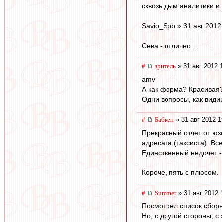
сквозь дым аналитики и 
Savio_Spb » 31 авг 2012
Сева - отлично ...
#
зpитель
» 31 авг 2012 
amv
А как форма? Красивая
Одни вопросы, как види
#
Бабкен
» 31 авг 2012 1
Прекрасный отчет от юз
адресата (таксиста). Вс
Единственный недочет - 
Короче, пять с плюсом.
#
Summer
» 31 авг 2012 
Посмотрел список сборн
Но, с другой стороны, с