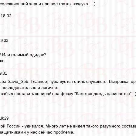
селекционной херни прошел глоток воздуха ... )
 18:02
19:33
? Или галимый адидас?
шь.
9:31
ера Savio_Spb. Главное, чувствуется стиль служивого. Выправка, о
е последовательно и логично.
забыл поставить копирайт на фразу "Кажется дождь начинается". :
19:29
ой России - удивился. Много лет не видел такого разумного состав
 защитниками у нас сейчас проблема.