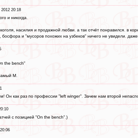
 2012 20:18
ого и никогда.
алкоголя, насилия и продажной любви. а так отчёт понравился. в к
, босфора и "мусоров похожих на узбеков" ничего не увидели. даже
5
n the bench"
 самый М.
1
! Он как раз по профессии "left winger". Зачем нам второй непасп
20:10
тчей с позицией "On the bench".)
 20:06