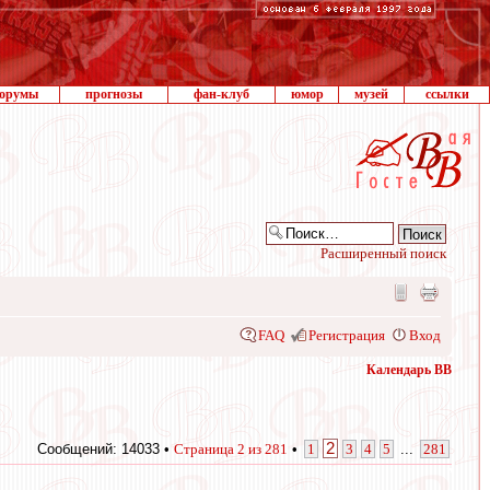
орумы
прогнозы
фан-клуб
юмор
музей
ссылки
Расширенный поиск
FAQ
Регистрация
Вход
Календарь ВВ
2
Сообщений: 14033 •
Страница
2
из
281
•
1
3
4
5
...
281