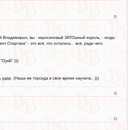
ей Владимирыч, вы - керосиновый ЗАТОшный король, - когда-
 Спартака" - это всё, что осталось... всё, ради чего
"ОукБ".)))
ь удар. (Наша же торсида в свое время научила...)))