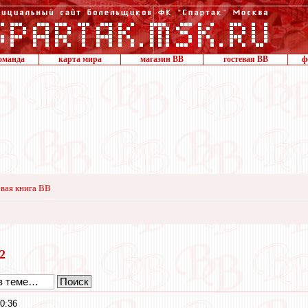
оманда
карта мира
магазин ВВ
гостевая ВВ
ф
вая книга ВВ
12
0:36