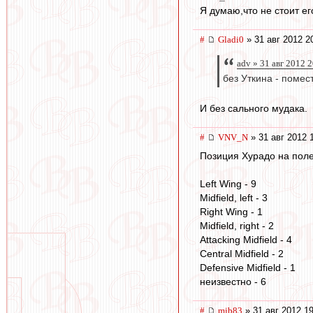
Я думаю,что не стоит ег
#
Gladi0
» 31 авг 2012 2
adv » 31 авг 2012 
без Уткина - помес
И без сального мудака.
#
VNV_N
» 31 авг 2012 
Позиция Хурадо на поле
Left Wing - 9
Midfield, left - 3
Right Wing - 1
Midfield, right - 2
Attacking Midfield - 4
Central Midfield - 2
Defensive Midfield - 1
неизвестно - 6
#
mib83
» 31 авг 2012 1