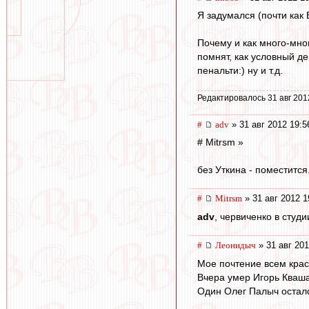
Я задумался (почти как Б
Почему и как много-мног
помнят, как условный д
пенальти:) ну и т.д.
Редактировалось 31 авг 201
#
adv
» 31 авг 2012 19:5
# Mitrsm »
без Уткина - поместится
#
Mitrsm
» 31 авг 2012 1
adv
, червиченко в студ
#
Леонидыч
» 31 авг 201
Мое почтение всем кра
Вчера умер Игорь Кваша
Один Олег Палыч осталс