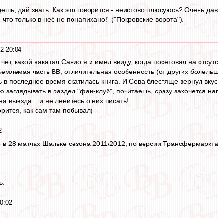
ешь, дай знать. Как это говорится - неистово плюсуюсь? Очень дав
и что только в неё не понапихано!" ("Покровские ворота").
2 20:04
чет, какой накатал Савио я и имел ввиду, когда посетовал на отсут
тъемлемая часть ВВ, отличительная особенность (от других болельщ
в последнее время скатилась книга. И Сева блестяще вернул вкус "
 заглядывать в раздел "фан-клуб", почитаешь, сразу захочется нап
а выезда... и не ленитесь о них писать!
орится, как сам там побывал)
2
 в 28 матчах Шальке сезона 2011/2012, по версии Трансфермаркта
ь.
0:02