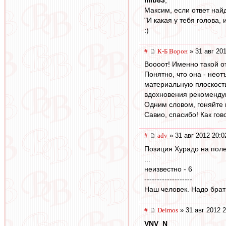
Максим, если ответ найд
"И какая у тебя голова, 
:)
#
К-Б Ворон
» 31 авг 201
Воооот! Именно такой от
Понятно, что она - нео
материальную плоскость 
вдохновения рекомендую
Одним словом, гоняйте н
Савио, спасибо! Как гов
#
adv
» 31 авг 2012 20:0
Позиция Хурадо на поле
...
неизвестно - 6
-------------------
Наш человек. Надо брат
#
Deimos
» 31 авг 2012 2
VNV_N