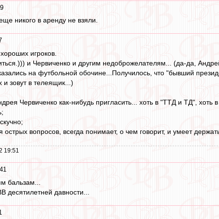
49
еще никого в аренду не взяли.
7
хороших игроков.
иться.))) и Червиченко и другим недоброжелателям... (да-да, Андр
азались на футбольной обочине...Получилось, что "бывший президент
 и зовут в телеящик...)
дрея Червиченко как-нибудь пригласить... хоть в "ТТД и ТД", хоть в 
ь;
скучно;
ся острых вопросов, всегда понимает, о чем говорит, и умеет держат
2 19:51
:41
м бальзам...
В десятилетней давности...
1