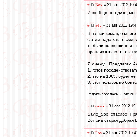
#
Nox
» 31 авг 2012 19:
И вообще погодите, мы 
#
adv
» 31 авг 2012 19:4
В нашей команде много 
с этим надо как-то смир
то были на вершине и ок
пропечатывают в газетах
Я к чему... Предлагаю Ан
1. готов посодействоват
2. это на 100% будет не 
3. этот человек не боит
Редактировалось 31 авг 201
#
caver
» 31 авг 2012 19
Savio_Spb, спасибо! Пря
Вот она старая добрая В
#
Los
» 31 авг 2012 19:4