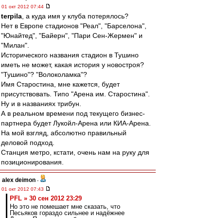
01 окт 2012 07:44
terpila
, а куда имя у клуба потерялось?
Нет в Европе стадионов "Реал", "Барселона",
"Юнайтед", "Байерн", "Пари Сен-Жермен" и
"Милан".
Исторического названия стадион в Тушино
иметь не может, какая история у новостроя?
"Тушино"? "Волоколамка"?
Имя Старостина, мне кажется, будет
присутствовать. Типо "Арена им. Старостина".
Ну и в названиях трибун.
А в реальном времени под текущего бизнес-
партнера будет Лукойл-Арена или КИА-Арена.
На мой взгляд, абсолютно правильный
деловой подход.
Станция метро, кстати, очень нам на руку для
позиционирования.
alex deimon
-
01 окт 2012 07:43
PFL » 30 сен 2012 23:29
Но это не помешает мне сказать, что
Песьяков гораздо сильнее и надёжнее