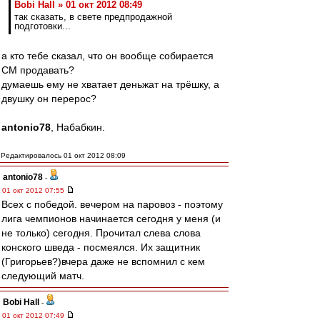
Bobi Hall » 01 окт 2012 08:49
так сказать, в свете предпродажной
подготовки...
а кто тебе сказал, что он вообще собирается
СМ продавать?
думаешь ему не хватает деньжат на трёшку, а
двушку он перерос?
antonio78
, Набабкин.
Редактировалось 01 окт 2012 08:09
antonio78
-
01 окт 2012 07:55
Всех с победой. вечером на паровоз - поэтому
лига чемпионов начинается сегодня у меня (и
не только) сегодня. Прочитал слева слова
конского шведа - посмеялся. Их защитник
(Григорьев?)вчера даже не вспомнил с кем
следующий матч.
Bobi Hall
-
01 окт 2012 07:49