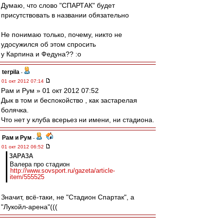
Думаю, что слово "СПАРТАК" будет
присутствовать в названии обязательно
Не понимаю только, почему, никто не
удосужился об этом спросить
у Карпина и Федуна?? :o
terpila
-
01 окт 2012 07:14
Рам и Рум » 01 окт 2012 07:52
Дык в том и беспокойство , как застарелая
болячка.
Что нет у клуба всерьез ни имени, ни стадиона.
Рам и Рум
-
01 окт 2012 06:52
3APA3A
Валера про стадион
http://www.sovsport.ru/gazeta/article-
item/555525
Значит, всё-таки, не "Стадион Спартак", а
"Лукойл-арена"(((