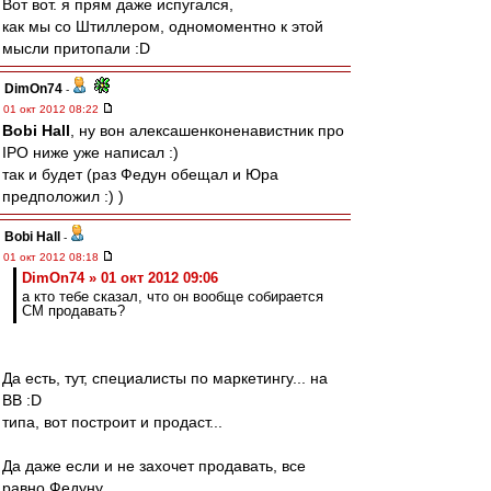
Вот вот. я прям даже испугался,
как мы со Штиллером, одномоментно к этой
мысли притопали :D
DimOn74
-
01 окт 2012 08:22
Bobi Hall
, ну вон алексашенконенавистник про
IPO ниже уже написал :)
так и будет (раз Федун обещал и Юра
предположил :) )
Bobi Hall
-
01 окт 2012 08:18
DimOn74 » 01 окт 2012 09:06
а кто тебе сказал, что он вообще собирается
СМ продавать?
Да есть, тут, специалисты по маркетингу... на
ВВ :D
типа, вот построит и продаст...
Да даже если и не захочет продавать, все
равно Федуну