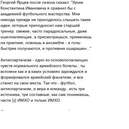
Георгий Ярцев после сезона сказал: "Уроки
Константина Ивановича я сравнил бы с
академией футбольного мастерства. Мне
никогда прежде не приходилось слышать такие
идеи, которые преподносил нам старший
тренер: свежие, часто парадоксальные, даже
ошеломляющие, а присмотришься, применишь
на практике, освоишь в ансамбле - и голы
быстрее получаются, и противник ошарашен..."
Антиспартачизм - одно из основополагающих
чувств нормального армейского болелы...ты
вспомни как и в каких условиях зарождался и
формировался армейский фанатизм, и все
станет на свои места. Так что - футбол,
антиспартачизм, и вера в команду...есть три
источника, три составные, как сам понимаешь,
части ))) ИМХО и только ИМХО.
Я новую номинацию в лауреаты сайта
придумал: Мистер "Page Up"