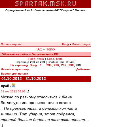
Официальный сайт болельщиков ФК "Спартак" Москва
Полная версия
Вход
•
Регистрация
FAQ
•
Поиск
Общение на сайте
Гостевая книга ВВ
»
Пред. тема
|
След. тема
Страница
239
из
239
[ Сообщений: 11943 ]
На страницу
Пред.
1
...
235
,
236
,
237
,
238
,
239
Начать новую тему
Добавить
Версия для печати
01.10.2012 - 31.10.2012
Край
-
01 окт 2012 09:09
Можно по разному относиться к Жене
Ловчеву,но иногда очень точно скажет:
.. Не премьер-лига, а детская комната
милиции. Тот ударил, этот подрался,
третий больше денег на завтраки просит…
:)