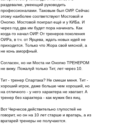
раздевалке, умеющий руководить
профессионалами. Таковым был ОИР. Сейчас
этому наиболее соответствуют Мостовой и
Онопко. Мостовой поиграл ещё и у КИБа. И
через год два им будет пора начинать. Как
когда-то начал ОИР. От тренеров поколения
ОИРа, в т.ч. от Ярцева, ждать новых идей не
приходится. Только что Жора свой мясной, а
не конь аморфный.
Согласен, но ни Моста ни Онопко ТРЕНЕРОМ
не вижу. Пожалуй только Тит, лет через 10.
Тит - тренер Спартака? Не смеши меня. Тит -
хороший игрок, даже больше чем хороший, но
на отличного - у него характера не хватает. А
тренер без характера - как мужик без яиц.
Вот Черчесов действительно глупостей не
говорит, но он на 10 лет старше и вратарь, а из
вратарей тренеры не получаются.