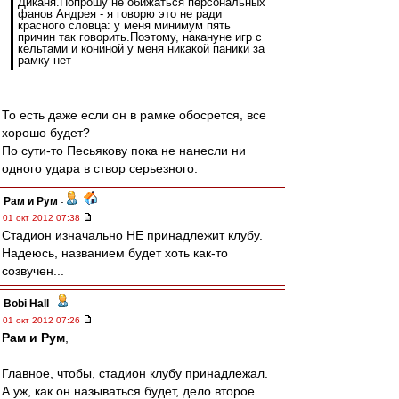
Диканя.Попрошу не обижаться персональных
фанов Андрея - я говорю это не ради
красного словца: у меня минимум пять
причин так говорить.Поэтому, накануне игр с
кельтами и кониной у меня никакой паники за
рамку нет
То есть даже если он в рамке обосрется, все
хорошо будет?
По сути-то Песьякову пока не нанесли ни
одного удара в створ серьезного.
Рам и Рум
-
01 окт 2012 07:38
Стадион изначально НЕ принадлежит клубу.
Надеюсь, названием будет хоть как-то
созвучен...
Bobi Hall
-
01 окт 2012 07:26
Рам и Рум
,
Главное, чтобы, стадион клубу принадлежал.
А уж, как он называться будет, дело второе...