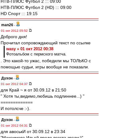
НТВ-ПЛЮС Футбол 2 ::: 09:00
НТВ-ПЛЮС Футбол 2 (HD) ::: 09:00
HD Спорт ::: 19:15
man26
-
01 окт 2012 05:52
Доброго дня!
Прочитал сопровождающий текст по ссылке
wasy » 01 окт 2012 00:38
Фотоальбом с пермского матча.
. Это какой-то ужас, победили мы ТОЛЬКО с
помощью судьи, игры вообще не показали.
Духон
-
01 окт 2012 04:37
для Край ~ я от 30.09.12 в 21:50
" Хотя ты,видимо,любишь подлиннее...) "
=============
И потолсче :-).
Духон
-
01 окт 2012 04:31
для авоськИ от 30.09.12 в 23:34
"Максимова Ильей вроде всегда звали:)"