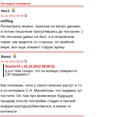
Последнее сообщение
the13
-
01 окт 2012 08:59
rwOleg
Посмотреть можно, приехав на метро динамо,
а потом пешочком прогулявшись до песчанки :)
На песчанке давно не был, а в петровском
парке, как видится со стороны, по крайней
мере, все еще ломают старую арену.
Barezi
-
01 окт 2012 08:59
DimOn74 » 01.10.2012 09:06:51
а кто тебе сказал, что он вообще собирается
СМ продавать?
Как понимаю, ноги у такого мнения растут в т.ч.
и из интервью С.А. Михайлова, что недавно тут
постили. Он там про возможную будущую
продажу (после постройки стадио и прочей
инфраструктуры)обмолвился, в каком-то
контексте