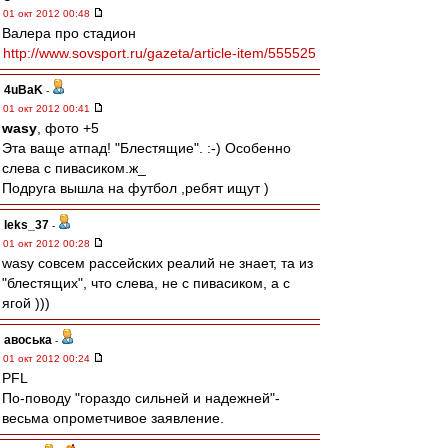
01 окт 2012 00:48
Валера про стадион
http://www.sovsport.ru/gazeta/article-item/555525
4uBaK
-
01 окт 2012 00:41
wasy
, фото +5
Эта ваще атпад! "Блестящие". :-) Особенно
слева с пивасиком.ж_
Подруга вышла на футбол ,ребят ищут )
leks_37
-
01 окт 2012 00:28
wasy совсем рассейских реалий не знает, та из
"блестящих", что слева, не с пивасиком, а с
ягой )))
авоська
-
01 окт 2012 00:24
PFL
По-поводу "гораздо сильней и надежней"-
весьма опрометчивое заявление.