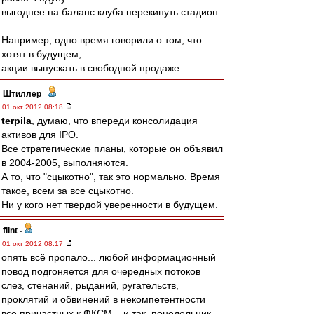
выгоднее на баланс клуба перекинуть стадион.
Например, одно время говорили о том, что
хотят в будущем,
акции выпускать в свободной продаже...
Штиллер
-
01 окт 2012 08:18
terpila
, думаю, что впереди консолидация
активов для IPO.
Все стратегические планы, которые он объявил
в 2004-2005, выполняются.
А то, что "сцыкотно", так это нормально. Время
такое, всем за все сцыкотно.
Ни у кого нет твердой уверенности в будущем.
flint
-
01 окт 2012 08:17
опять всё пропало... любой информационный
повод подгоняется для очередных потоков
слез, стенаний, рыданий, ругательств,
проклятий и обвинений в некомпетентности
все причастных к ФКСМ... и так, понедельник,