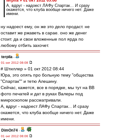
terpila » 01 окт 2012 09:08
А, вдруг - надоест ЛАФу Спартак... И сразу
окажется, что клуба вообще ничего нет. Даже
имени.
ну надоест ему, он же это дело продаст. не
оставит же ржаветь в сарае. оно же денег
стоит. да и свои вложенные пол ярда по
любому отбить захочет.
terpila
-
01 окт 2012 08:08
# Штиллер » 01 окт 2012 08:44
Юра, это опять про больную тему "общества
"Спартак"" и тетю Алешину.
Сейчас, кажется, все в порядке, мы тут на ВВ
фото печатей и дат в руках Валеры под
микроскопом рассматривали.
А, вдруг - надоест ЛАФу Спартак... И сразу
окажется, что клуба вообще ничего нет. Даже
имени.
DimOn74
-
01 окт 2012 08:06