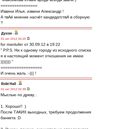
================
Извини Илья, извини Александр !
А твАё мнение насчёт кандидатствА в сборную
?
Духон
-
01 окт 2012 04:20
for mentufer от 30.09.12 в 19:22
" P.P.S. Ни к одному городу из исходного списка
я в настоящий момент отношения не имею
))))))) "
==================
И очень жаль :-((( !
Bobi Hall
-
01 окт 2012 02:39
Мыслью по древу...
1. Хорошо!! :)
После ТАКИХ выходных, требуем продолжения
банкета :D