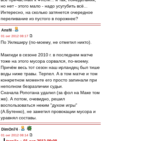
но нет - этого мало - надо усугубить всё...
Интересно, на сколько затянется очередное
переливание из пустого в порожнее?
Ansfil
-
01 окт 2012 08:17
По Уилкширу (по-моему, не отметил никто).
Макгиди в сезоне 2010 г. в последнем матче
тоже на этого мусора сорвался, по-моему.
Причём весь тот сезон наш ирландец был тише
воды ниже травы. Терпел. А в том матче и том
конкретном моменте его просто запинали при
неполном безразличии судьи.
Сначала Ропотана удалил (за фол на Маке том
же). А потом, очевидно, решил
воспользоваться неким "духом игры"
(А.Бутенко), не заметил провокации мусора и
уравнял составы.
DimOn74
-
01 окт 2012 08:14