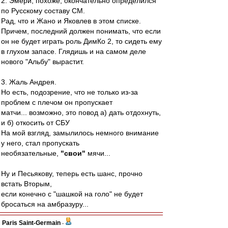
2. Эмери, похоже, окончательно определился
по Русскому составу СМ.
Рад, что и Жано и Яковлев в этом списке.
Причем, последний должен понимать, что если
он не будет играть роль ДимКо 2, то сидеть ему
в глухом запасе. Глядишь и на самом деле
нового "Альбу" вырастит.
3. Жаль Андрея.
Но есть, подозрение, что не только из-за
проблем с плечом он пропускает
матчи... возможно, это повод а) дать отдохнуть,
и б) откосить от СБУ
На мой взгляд, замылилось немного внимание
у него, стал пропускать
необязательные,
"свои"
мячи...
Ну и Песьякову, теперь есть шанс, прочно
встать Вторым,
если конечно с "шашкой на голо" не будет
бросаться на амбразуру...
Paris Saint-Germain
-