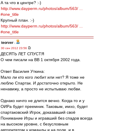
А та что в центре? :-)
http://www.dayperm.ru/photos/album/563/ ...
#one_title
Крупный план. :-)
http://www.dayperm.ru/photos/album/563/ ...
#one_title
teorver
-
30 сен 2012 23:56
ДЕСЯТЬ ЛЕТ СПУСТЯ
О чем писали на ВВ 1 октября 2002 года.
Ответ Василия Уткина:
Мало ли кто кого любит или нет? Я тоже не
люблю Спартак. И достаточно открыто. Не
ненавижу, а просто не испытываю любви.
Однако ничто не длится вечно. Когда-то и у
ОИРа будет преемник. Таковым, имхо, будет
спартаковский Игрок, доказавший своё
Понимание Игры и игравший без спадов всегда
на высоком уровне, с безусловным
авторитетом у команды и на поле, и в