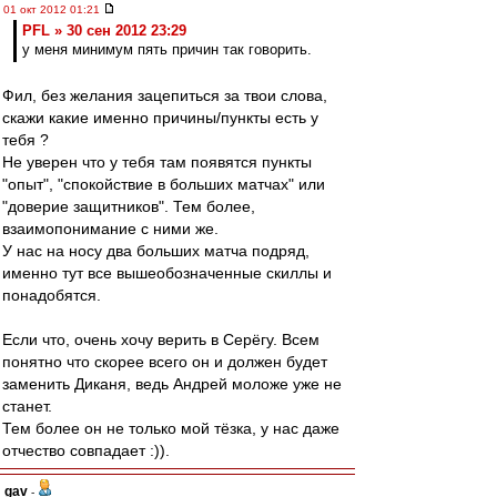
01 окт 2012 01:21
PFL » 30 сен 2012 23:29
у меня минимум пять причин так говорить.
Фил, без желания зацепиться за твои слова,
скажи какие именно причины/пункты есть у
тебя ?
Не уверен что у тебя там появятся пункты
"опыт", "спокойствие в больших матчах" или
"доверие защитников". Тем более,
взаимопонимание с ними же.
У нас на носу два больших матча подряд,
именно тут все вышеобозначенные скиллы и
понадобятся.
Если что, очень хочу верить в Серёгу. Всем
понятно что скорее всего он и должен будет
заменить Диканя, ведь Андрей моложе уже не
станет.
Тем более он не только мой тёзка, у нас даже
отчество совпадает :)).
gav
-