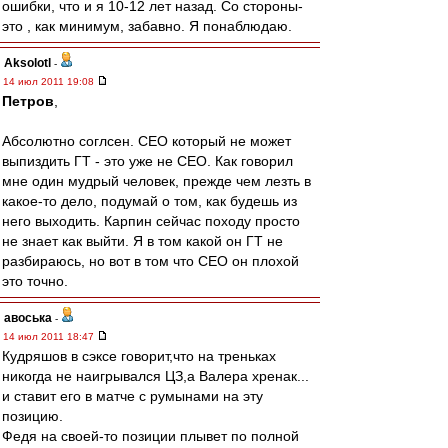
ошибки, что и я 10-12 лет назад. Со стороны-
это , как минимум, забавно. Я понаблюдаю.
Aksolotl
-
14 июл 2011 19:08
Петров
,
Абсолютно соглсен. CEO который не может
выпиздить ГТ - это уже не CEO. Как говорил
мне один мудрый человек, прежде чем лезть в
какое-то дело, подумай о том, как будешь из
него выходить. Карпин сейчас походу просто
не знает как выйти. Я в том какой он ГТ не
разбираюсь, но вот в том что CEO он плохой
это точно.
авоська
-
14 июл 2011 18:47
Кудряшов в сэксе говорит,что на треньках
никогда не наигрывался ЦЗ,а Валера хренак...
и ставит его в матче с румынами на эту
позицию.
Федя на своей-то позиции плывет по полной