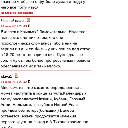
Главное чтобы он о футболе думал и тогда у
него все получиться
Последнее сообщение
Черный плащ
-
14 июл 2011 20:43
Яковлев в Крыльях? Замечательно. Надоело
нытье малолетних о том, что они
психологически сломались, ибо в них не
верили и т.д. и т.п Жизнь у них пошла под откос
в 18-20 лет от неверия в них. Пусть дальше
сопли жуют, тем более прогрессивные правила
обеспечивают их и так неплохо.
slava1
-
14 июл 2011 20:42
Мне кажется, что какая то определенность
может наступить в конце августа.Календарь к
этому располагает:Нижний, Кубань, Грозный
Анжи, Нальчик плюс кубок с Истрой.Если
пройдем без потерь(больших ) Валера
останется, ежели продолжатся мучения
первого круга-на выход и А.Тихонов временно
и.о.Увы.