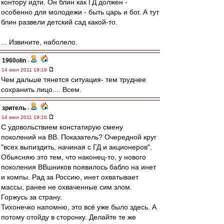
контору идти. Он блин как ГД должен -
особенно для молодежи - быть царь и бог. А тут
блин развели детский сад какой-то.
... Извините, наболело.
1960olin
-
14 июл 2011 19:19
Чем дальше тянется ситуация- тем труднее
сохранить лицо.... Всем.
зpитель
-
14 июл 2011 19:16
С удовольствием констатирую смену
поколений на ВВ. Показатель? Очередной круг
"всех выпиздить, начиная с ГД и акционеров".
Обьясняю это тем, что наконец-то, у нового
поколения ВВшников появилось бабло на инет
и компы. Рад за Россию, инет охватывает
массы, ранее не охваченные сим злом.
Горжусь за страну.
Тихонечко напомню, это всё уже было здесь. А
потому отойду в сторонку. Делайте те же