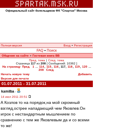
Официальный сайт болельщиков ФК "Спартак" Москва
Полная версия
Вход
•
Регистрация
FAQ
•
Поиск
Общение на сайте
Гостевая книга ВВ
»
Пред. тема
|
След. тема
Страница
117
из
208
[ Сообщений: 10362 ]
На страницу
Пред.
1
...
114
,
115
,
116
,
117
,
118
,
119
,
120
...
208
След.
Начать новую тему
Добавить
Версия для печати
01.07.2011 - 31.07.2011
kamilba
-
14 июл 2011 20:51
А Козлов то на порядок,на мой скромный
взгляд,острее нападающий чем Яковлев.Он
игрок с нестандартным мышлением по
сравнению с тем же Яковлевым да и со всеми
то же!