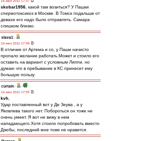
14 июл 2011 17:57
skobar1956
, какой там возиться? У Пашки
спермотоксикоз в Москве. В Томск подальше от
девахи его надо было отправлять. Самара
слишком близко.
slava1
-
14 июл 2011 17:56
В отличие от Артема и со, у Паши начисто
пропало желание работать.Может и стоило его
оставить на вариант с условным Липпи, но
думаю что в пребывание в КС принесет ему
большую пользу.
curtain
-
14 июл 2011 17:55
kvh
,
Удар поставленный вот у Де Зеува , а у
Яковлева такого нет. Побороться он тоже не
очень умеет. Я вот не вижу в нем
нападающего.Хотя стоило попробовать вместо
Дзюбы, последний мне тоже не нравится.