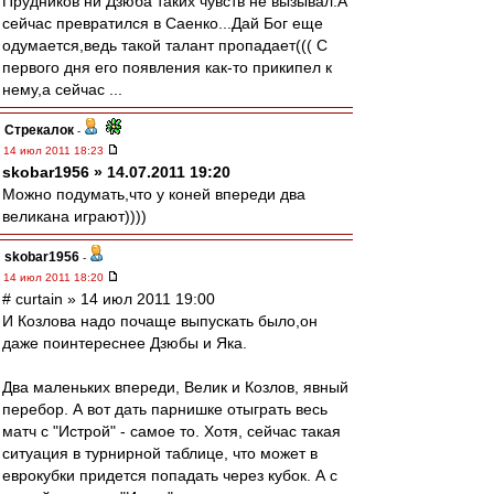
Прудников ни Дзюба таких чувств не вызывал.А
сейчас превратился в Саенко...Дай Бог еще
одумается,ведь такой талант пропадает((( С
первого дня его появления как-то прикипел к
нему,а сейчас ...
Стрекалок
-
14 июл 2011 18:23
skobar1956 » 14.07.2011 19:20
Можно подумать,что у коней впереди два
великана играют))))
skobar1956
-
14 июл 2011 18:20
# curtain » 14 июл 2011 19:00
И Козлова надо почаще выпускать было,он
даже поинтереснее Дзюбы и Яка.
Два маленьких впереди, Велик и Козлов, явный
перебор. А вот дать парнишке отыграть весь
матч с "Истрой" - самое то. Хотя, сейчас такая
ситуация в турнирной таблице, что может в
еврокубки придется попадать через кубок. А с