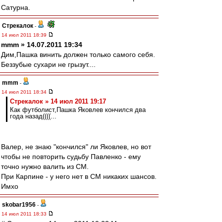
Сатурна.
Стрекалок
-
14 июл 2011 18:39
mmm » 14.07.2011 19:34
Дим,Пашка винить должен только самого себя.
Беззубые сухари не грызут....
mmm
-
14 июл 2011 18:34
Стрекалок » 14 июл 2011 19:17
Как футболист,Пашка Яковлев кончился два
года назад((((...
Валер, не знаю "кончился" ли Яковлев, но вот
чтобы не повторить судьбу Павленко - ему
точно нужно валить из СМ.
При Карпине - у него нет в СМ никаких шансов.
Имхо
skobar1956
-
14 июл 2011 18:33