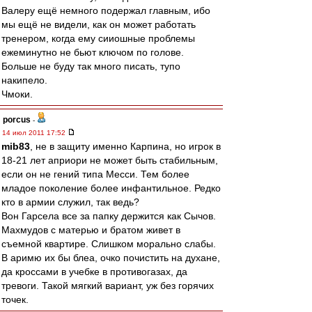
Валеру ещё немного подержал главным, ибо
мы ещё не видели, как он может работать
тренером, когда ему сииошные проблемы
ежеминутно не бьют ключом по голове.
Больше не буду так много писать, тупо
накипело.
Чмоки.
porcus
-
14 июл 2011 17:52
mib83
, не в защиту именно Карпина, но игрок в
18-21 лет априори не может быть стабильным,
если он не гений типа Месси. Тем более
младое поколение более инфантильное. Редко
кто в армии служил, так ведь?
Вон Гарсела все за папку держится как Сычов.
Махмудов с матерью и братом живет в
съемной квартире. Слишком морально слабы.
В аримю их бы блеа, очко почистить на духане,
да кроссами в учебке в противогазах, да
тревоги. Такой мягкий вариант, уж без горячих
точек.