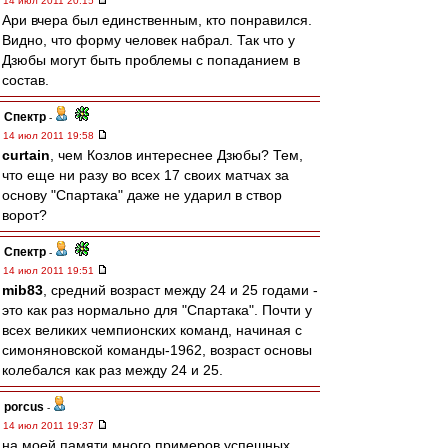
14 июл 2011 20:15
Ари вчера был единственным, кто понравился.
Видно, что форму человек набрал. Так что у
Дзюбы могут быть проблемы с попаданием в
состав.
Спектр
-
14 июл 2011 19:58
curtain
, чем Козлов интереснее Дзюбы? Тем,
что еще ни разу во всех 17 своих матчах за
основу "Спартака" даже не ударил в створ
ворот?
Спектр
-
14 июл 2011 19:51
mib83
, средний возраст между 24 и 25 годами -
это как раз нормально для "Спартака". Почти у
всех великих чемпионских команд, начиная с
симоняновской команды-1962, возраст основы
колебался как раз между 24 и 25.
porcus
-
14 июл 2011 19:37
на моей памяти много примеров успешных