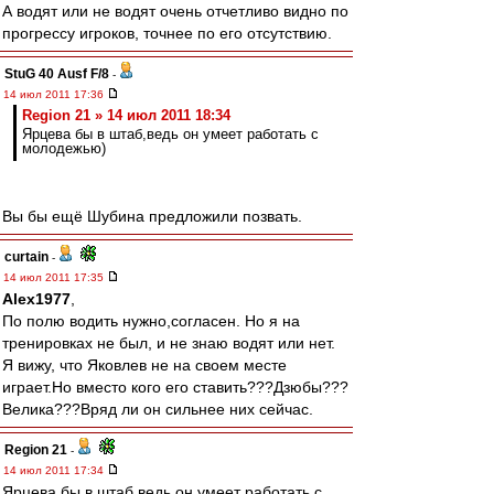
А водят или не водят очень отчетливо видно по
прогрессу игроков, точнее по его отсутствию.
StuG 40 Ausf F/8
-
14 июл 2011 17:36
Region 21 » 14 июл 2011 18:34
Ярцева бы в штаб,ведь он умеет работать с
молодежью)
Вы бы ещё Шубина предложили позвать.
curtain
-
14 июл 2011 17:35
Alex1977
,
По полю водить нужно,согласен. Но я на
тренировках не был, и не знаю водят или нет.
Я вижу, что Яковлев не на своем месте
играет.Но вместо кого его ставить???Дзюбы???
Велика???Вряд ли он сильнее них сейчас.
Region 21
-
14 июл 2011 17:34
Ярцева бы в штаб,ведь он умеет работать с