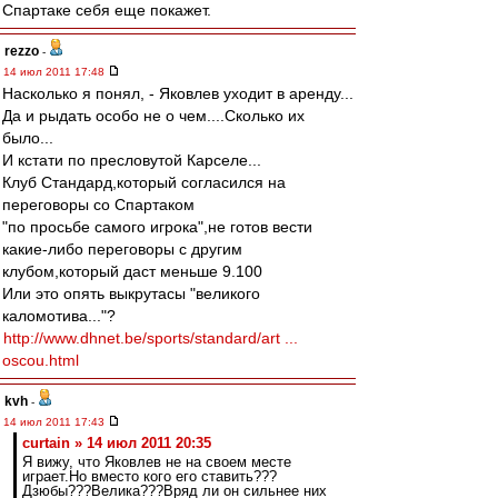
Спартаке себя еще покажет.
rezzo
-
14 июл 2011 17:48
Насколько я понял, - Яковлев уходит в аренду...
Да и рыдать особо не о чем....Сколько их
было...
И кстати по пресловутой Карселе...
Клуб Стандард,который согласился на
переговоры со Спартаком
"по просьбе самого игрока",не готов вести
какие-либо переговоры с другим
клубом,который даст меньше 9.100
Или это опять выкрутасы "великого
каломотива..."?
http://www.dhnet.be/sports/standard/art ...
oscou.html
kvh
-
14 июл 2011 17:43
curtain » 14 июл 2011 20:35
Я вижу, что Яковлев не на своем месте
играет.Но вместо кого его ставить???
Дзюбы???Велика???Вряд ли он сильнее них