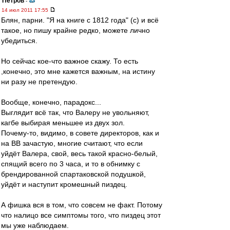
Петров
-
14 июл 2011 17:55
Блян, парни. "Я на книге с 1812 года" (с) и всё
такое, но пишу крайне редко, можете лично
убедиться.
Но сейчас кое-что важное скажу. То есть
,конечно, это мне кажется важным, на истину
ни разу не претендую.
Вообще, конечно, парадокс...
Выглядит всё так, что Валеру не увольняют,
кагбе выбирая меньшее из двух зол.
Почему-то, видимо, в совете директоров, как и
на ВВ зачастую, многие считают, что если
уйдёт Валера, свой, весь такой красно-белый,
спящий всего по 3 часа, и то в обнимку с
брендированной спартаковской подушкой,
уйдёт и наступит кромешный пиздец.
А фишка вся в том, что совсем не факт. Потому
что налицо все симптомы того, что пиздец этот
мы уже наблюдаем.