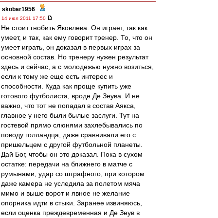
skobar1956
-
14 июл 2011 17:50
Не стоит гнобить Яковлева. Он играет, так как
умеет, и так, как ему говорит тренер. То, что он
умеет играть, он доказал в первых играх за
основной состав. Но тренеру нужен результат
здесь и сейчас, а с молодежью нужно возиться,
если к тому же еще есть интерес и
способности. Куда как проще купить уже
готового футболиста, вроде Де Зеува. И не
важно, что тот не попадал в состав Аякса,
главное у него были былые заслуги. Тут на
гостевой прямо слюнями захлебывались по
поводу голландца, даже сравнивали его с
пришельцем с другой футбольной планеты.
Дай Бог, чтобы он это доказал. Пока в сухом
остатке: передачи на ближнего в матче с
румынами, удар со штрафного, при котором
даже камера не уследила за полетом мяча
мимо и выше ворот и явное не желание
опорника идти в стыки. Заранее извиняюсь,
если оценка преждевременная и Де Зеув в