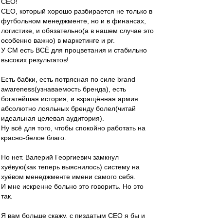
CEO!
CEO, который хорошо разбирается не только в
футбольном менеджменте, но и в финансах,
логистике, и обязательно(а в нашем случае это
особенно важно) в маркетинге и pr.
У СМ есть ВСЁ для процветания и стабильно
высоких результатов!
Есть бабки, есть потрясная по силе brand
awareness(узнаваемость бренда), есть
богатейшая история, и взращённая армия
абсолютно лояльных бренду болел(читай
идеальная целевая аудитория).
Ну всё для того, чтобы спокойно работать на
красно-белое благо.
Но нет. Валерий Георгиевич замкнул
хуёвую(как теперь выяснилось) систему на
хуёвом менеджменте имени самого себя.
И мне искренне больно это говорить. Но это
так.
Я вам больше скажу, с пиздатым CEO я бы и