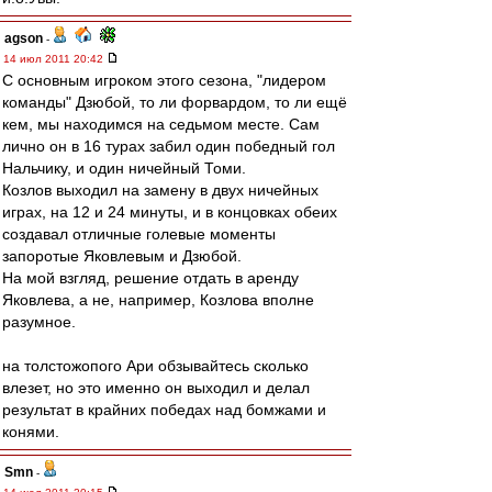
agson
-
14 июл 2011 20:42
С основным игроком этого сезона, "лидером
команды" Дзюбой, то ли форвардом, то ли ещё
кем, мы находимся на седьмом месте. Сам
лично он в 16 турах забил один победный гол
Нальчику, и один ничейный Томи.
Козлов выходил на замену в двух ничейных
играх, на 12 и 24 минуты, и в концовках обеих
создавал отличные голевые моменты
запоротые Яковлевым и Дзюбой.
На мой взгляд, решение отдать в аренду
Яковлева, а не, например, Козлова вполне
разумное.
на толстожопого Ари обзывайтесь сколько
влезет, но это именно он выходил и делал
результат в крайних победах над бомжами и
конями.
Smn
-