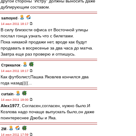
другой стороны "Истру" должны выносить даже
дублирующим составом.
samoyed
-
14 июл 2011 18:17
В силу близости офиса от Восточной улицы
послал гонца узнать что с билетами.
Пока никакой продажи нет, вроде как будут
продавать в восресенье за два часа до матча.
Завтра еще раз проверю и отпишусь.
Стрекалок
-
14 июл 2011 18:17
Как футболист,Пашка Яковлев кончился два
года назад((((...
curtain
-
14 июл 2011 18:00
Alex1977
, Согласен,согласен, нужно было.И
Козлова надо почаще выпускать было,он даже
поинтереснее Дзюбы и Яка.
2M
-
14 июл 2011 17:59