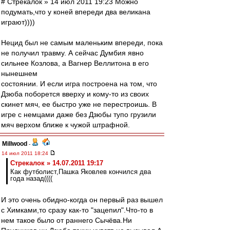
# Стрекалок » 14 июл 2011 19:23 Можно
подумать,что у коней впереди два великана
играют))))
Нецид был не самым маленьким впереди, пока
не получил травму. А сейчас Думбия явно
сильнее Козлова, а Вагнер Веллитона в его
нынешнем
состоянии. И если игра построена на том, что
Дзюба поборется вверху и кому-то из своих
скинет мяч, ее быстро уже не перестроишь. В
игре с немцами даже без Дзюбы тупо грузили
мяч верхом ближе к чужой штрафной.
Millwood
-
14 июл 2011 18:24
Стрекалок » 14.07.2011 19:17
Как футболист,Пашка Яковлев кончился два
года назад((((
И это очень обидно-когда он первый раз вышел
с Химками,то сразу как-то "зацепил".Что-то в
нем такое было от раннего Сычёва.Ни