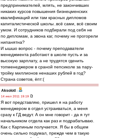
предпринимателей, млять, не закончивших
никаких курсов повышения бизнецменских
квалификаций или там красных дипломов
капиталистической школы..всё сами, всё своим
умом. И сотрудников подбирали под себя не
по дипломам, а эвона каг, почему не прогорели
нипанятна?
И ышшо вопрос - почему преподаватели
менеджмента работают в школе пусть и за
высокую зарплату, а не трудятся гденить
топменеджером в сраной пепсиколе за пару-
тройку миллионов ненаших рублей в год?
Страна советов, ёпт:(
Aksolotl
-
14 июл 2011 19:19
Я вот представляю, пришел я на работу
менеджером в отдел устраиваться, а меня
сразу к ГД ведут. А он мне говорит - да я тут
начальником отдела как раз и подрабатываю.
Как с Карпиным получается. Я бы в общем
очень сильно подумал, прежде чем в такую