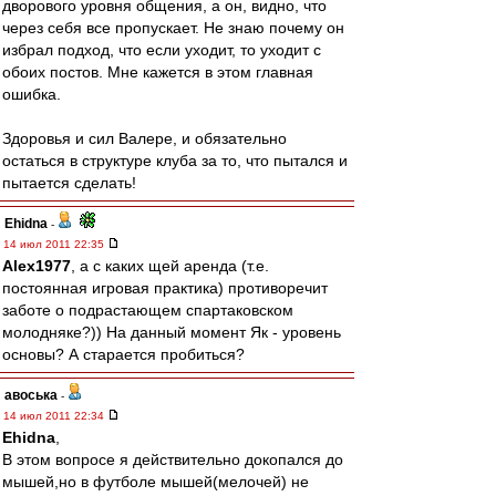
дворового уровня общения, а он, видно, что
через себя все пропускает. Не знаю почему он
избрал подход, что если уходит, то уходит с
обоих постов. Мне кажется в этом главная
ошибка.
Здоровья и сил Валере, и обязательно
остаться в структуре клуба за то, что пытался и
пытается сделать!
Ehidna
-
14 июл 2011 22:35
Alex1977
, а с каких щей аренда (т.е.
постоянная игровая практика) противоречит
заботе о подрастающем спартаковском
молодняке?)) На данный момент Як - уровень
основы? А старается пробиться?
авоська
-
14 июл 2011 22:34
Ehidna
,
В этом вопросе я действительно докопался до
мышей,но в футболе мышей(мелочей) не