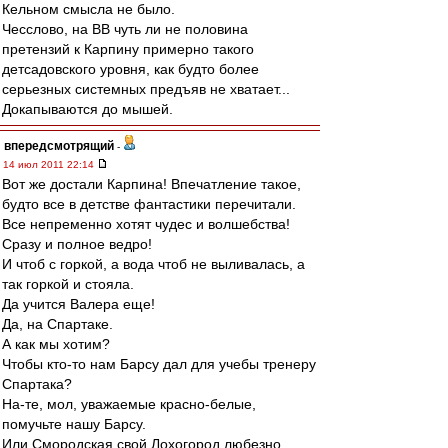
Кельном смысла не было.
Чесслово, на ВВ чуть ли не половина
претензий к Карпину примерно такого
детсадовского уровня, как будто более
серьезных системных предъяв не хватает...
Докапываются до мышей.
впередсмотрящий
-
14 июл 2011 22:14
Вот же достали Карпина! Впечатление такое,
будто все в детстве фантастики перечитали.
Все непременно хотят чудес и волшебства!
Сразу и полное ведро!
И чтоб с горкой, а вода чтоб не выливалась, а
так горкой и стояла.
Да учится Валера еще!
Да, на Спартаке.
А как мы хотим?
Чтобы кто-то нам Барсу дал для учебы тренеру
Спартака?
На-те, мол, уважаемые красно-белые,
помучьте нашу Барсу.
Или Смородская свой Лохогород любезно