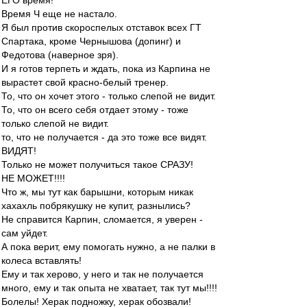
ЕГО время!
Время Ч еще не настало.
Я был против скороспелых отставок всех ГТ
Спартака, кроме Чернышова (допинг) и
Федотова (наверное зря).
И я готов терпеть и ждать, пока из Карпина не
вырастет свой красно-белый тренер.
То, что он хочет этого - только слепой не видит.
То, что он всего себя отдает этому - тоже
только слепой не видит.
то, что не получается - да это тоже все видят.
ВИДЯТ!
Только не может получиться такое СРАЗУ!
НЕ МОЖЕТ!!!!
Что ж, мы тут как барышни, которым никак
хахахль побрякушку не купит, разнылись?
Не справится Карпин, сломается, я уверен -
сам уйдет.
А пока верит, ему помогать нужно, а не палки в
колеса вставлять!
Ему и так херово, у него и так не получается
много, ему и так опыта не хватает, так тут мы!!!!
Болелы! Херак подножку, херак обозвали!