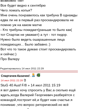
возможно -нет
Все будет видно к сентябрю
Чего ломать копья?
Мне очень понравилось как трибуна B однажды
едва ли не в первый раз проскандировала не
помню уж на каком матче
- Кто трибуны покидает(раньше то было как(
тот Спартак не уважает) а тут - тот пидор.
Нужно было видеть ошарашенные лица
покидающих... Было забавно.:)
Вот что то такое думаю стоит проскандировать
и сейчас:)
Про Валеру
Редактировалось 14 июл 2011 22:29
Спартачек-Казачек!
-
14 июл 2011 22:28
StuG 40 Ausf F/8 » 14 июл 2011 15:19
я вот давно хочу спросить у Вас.а сколько ещё
ждать,когда Валерий Георгиевич разберётся с
командой,построит её,и будет нам счастье.я
понимаю ,что вопрос риторический.но всё