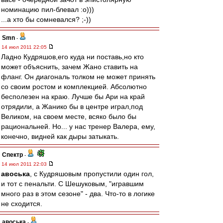
номинацию пил-блевал :о)))
...а хто бы сомневался? ;-))
Smn
-
14 июл 2011 22:05
Ладно Кудряшов,его куда ни поставь,но кто
может объяснить, зачем Жано ставить на
фланг. Он диагональ толком не может принять
со своим ростом и комплекцией. Абсолютно
бесполезен на краю. Лучше бы Ари на край
отрядили, а Жанико бы в центре играл,под
Великом, на своем месте, всяко было бы
рациональней. Но... у нас тренер Валера, ему,
конечно, видней как дыры затыкать.
Спектр
-
14 июл 2011 22:03
авоська
, c Кудряшовым пропустили один гол,
и тот с пенальти. С Шешуковым, "игравшим
много раз в этом сезоне" - два. Что-то в логике
не сходится.
авоська
-