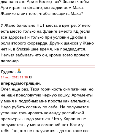
два напа это Ари и Велик) так? Значит чтобы
Ари играл на фланге, мы задвигаем Мака.
Жанико стоит того, чтобы посадить Мака?
У Жано банально НЕТ места в центре. У него
есть место только на фланге вместо КД (если
все здоровы) и только при условии Дзюбы в
роли второго форварда. Других шансов у Жано
нет и, в ближайшее время, не предвидится.
Нельзя забывать что он, кроме всего прочего,
легионер.
Гуделл
-
14 июл 2011 22:38
впередсмотрящий
,
Олег, еще раз. Твоя горячность симпатична, но
не ищи пресловутую черную кошку. Аргументы
у меня и подобных мне просты как апельсин.
Надо рубить сосенку по себе. Не получается
успешно тренировать команду российской
премьеры - надо учиться. Что у Карпина не
получается - у меня сомнений нет. Как и у
тебя: "то, что не получается - да это тоже все