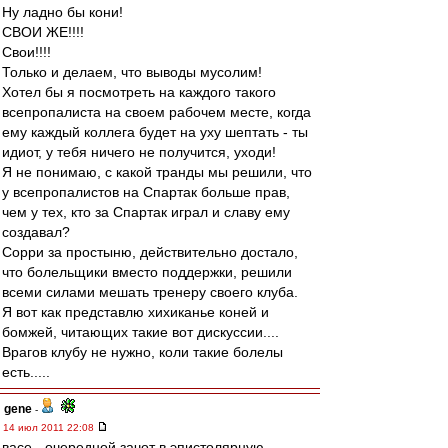
Ну ладно бы кони!
СВОИ ЖЕ!!!!
Свои!!!!
Только и делаем, что выводы мусолим!
Хотел бы я посмотреть на каждого такого
всепропалиста на своем рабочем месте, когда
ему каждый коллега будет на уху шептать - ты
идиот, у тебя ничего не получится, уходи!
Я не понимаю, с какой транды мы решили, что
у всепропалистов на Спартак больше прав,
чем у тех, кто за Спартак играл и славу ему
создавал?
Сорри за простыню, действительно достало,
что болельщики вместо поддержки, решили
всеми силами мешать тренеру своего клуба.
Я вот как представлю хихиканье коней и
бомжей, читающих такие вот дискуссии....
Врагов клубу не нужно, коли такие болелы
есть.....
gene
-
14 июл 2011 22:08
васе - очередной зачот в эпистолярную