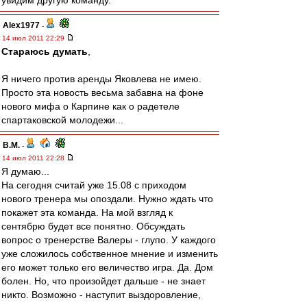
увидим другую команду.
Alex1977
-
14 июл 2011 22:29
Стараюсь думать
,
Я ничего против аренды Яковлева не имею.
Просто эта новость весьма забавна на фоне
нового мифа о Карпине как о радетеле
спартаковской молодежи...
В.М.
-
14 июл 2011 22:28
Я думаю...
На сегодня считай уже 15.08 с приходом
нового тренера мы опоздали. Нужно ждать что
покажет эта команда. На мой взгляд к
сентябрю будет все понятно. Обсуждать
вопрос о тренерстве Валеры - глупо. У каждого
уже сложилось собственное мнение и изменить
его может только его величество игра. Да. Дом
болен. Но, что произойдет дальше - не знает
никто. Возможно - наступит выздоровление,