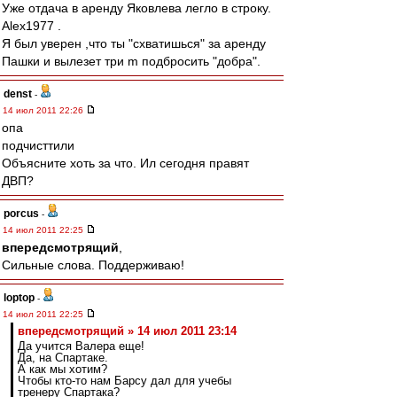
Уже отдача в аренду Яковлева легло в строку.
Alex1977 .
Я был уверен ,что ты "схватишься" за аренду
Пашки и вылезет три m подбросить "добра".
denst
-
14 июл 2011 22:26
опа
подчисттили
Объясните хоть за что. Ил сегодня правят
ДВП?
porcus
-
14 июл 2011 22:25
впередсмотрящий
,
Сильные слова. Поддерживаю!
loptop
-
14 июл 2011 22:25
впередсмотрящий » 14 июл 2011 23:14
Да учится Валера еще!
Да, на Спартаке.
А как мы хотим?
Чтобы кто-то нам Барсу дал для учебы
тренеру Спартака?