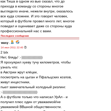
как Тиша в одном из вью сказал, что до
прихода в команду со стороны многое
выглядело иначе, нежели внутри, оказалось
все куда сложнее. И это говорит человек,
который в футболе провел много лет, многое
повидал и оценивает даже со стороны куда
профессиональней нас с вами.
Последнее сообщение
wasy
-
14 июл 2011 22:40
2 Ых
Нет, блядь! :-)))))))))))))))))
Я прохуярил хуеву тучу километров, чтобы
узнать что:
в Австрии жрут клёцки,
посмотреть на цыган и Пфальцских козлов,
живут инцестники,
пьют замечательный холодный ризлинг.
:-))))))))))))))))))))))))))))
А о футболе только что написал УрАл - и
получил плюс один от уважаемой/не
уважаемой ВВшной общественности.