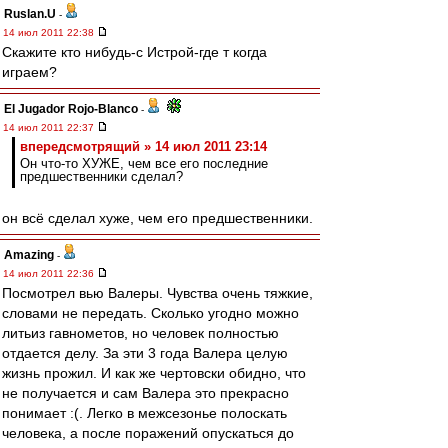
Ruslan.U
-
14 июл 2011 22:38
Скажите кто нибудь-с Истрой-где т когда
играем?
El Jugador Rojo-Blanco
-
14 июл 2011 22:37
впередсмотрящий » 14 июл 2011 23:14
Он что-то ХУЖЕ, чем все его последние
предшественники сделал?
он всё сделал хуже, чем его предшественники.
Amazing
-
14 июл 2011 22:36
Посмотрел вью Валеры. Чувства очень тяжкие,
словами не передать. Сколько угодно можно
литьиз гавнометов, но человек полностью
отдается делу. За эти 3 года Валера целую
жизнь прожил. И как же чертовски обидно, что
не получается и сам Валера это прекрасно
понимает :(. Легко в межсезонье полоскать
человека, а после поражений опускаться до