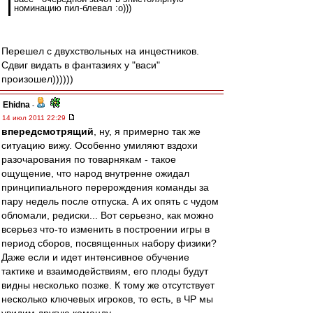
номинацию пил-блевал :о)))
Перешел с двухствольных на инцестников.
Сдвиг видать в фантазиях у "васи"
произошел))))))
Ehidna
-
14 июл 2011 22:29
впередсмотрящий
, ну, я примерно так же
ситуацию вижу. Особенно умиляют вздохи
разочарования по товарнякам - такое
ощущение, что народ внутренне ожидал
принципиального перерождения команды за
пару недель после отпуска. А их опять с чудом
обломали, редиски... Вот серьезно, как можно
всерьез что-то изменить в построении игры в
период сборов, посвященных набору физики?
Даже если и идет интенсивное обучение
тактике и взаимодействиям, его плоды будут
видны несколько позже. К тому же отсутствует
несколько ключевых игроков, то есть, в ЧР мы