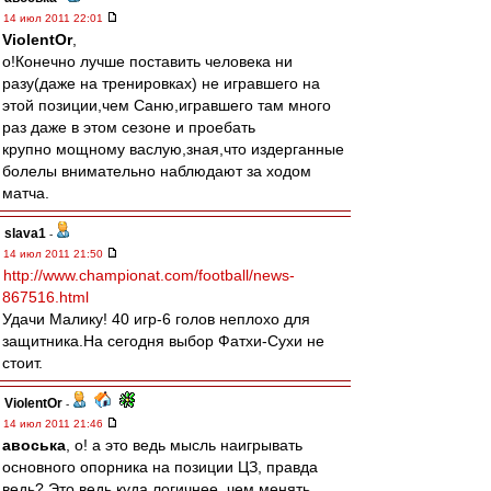
14 июл 2011 22:01
ViolentOr
,
о!Конечно лучше поставить человека ни
разу(даже на тренировках) не игравшего на
этой позиции,чем Саню,игравшего там много
раз даже в этом сезоне и проебать
крупно мощному васлую,зная,что издерганные
болелы внимательно наблюдают за ходом
матча.
slava1
-
14 июл 2011 21:50
http://www.championat.com/football/news-
867516.html
Удачи Малику! 40 игр-6 голов неплохо для
защитника.На сегодня выбор Фатхи-Сухи не
стоит.
ViolentOr
-
14 июл 2011 21:46
авоська
, о! а это ведь мысль наигрывать
основного опорника на позиции ЦЗ, правда
ведь? Это ведь куда логичнее, чем менять