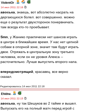
ViolentOr
-
14 июл 2011 22:16
авоська
, знаешь, вот абсолютно насрать на
дергающихся болел. вот совершенно. можно
еще о результат двухсторонок понервничать.
там всегда кто-то проебывает.
Smn
, у Жанико практически нет шансов играть
в центре в ближайшее время. У нас нет цепной
собаки в опорной зоне, значит там будут играть
двое. Отряжать в центральную зону третьего
человека, если он не уровня Алекса --
расточительно. Лучше выпустить второго напа.
впередсмотрящий
, красавец. все верно
сказал.
Редактировалось 14 июл 2011 22:18
Ehidna
-
14 июл 2011 22:15
авоська
, ну так Шешуков во 2 тайме и вышел.
Выпускать его на полный матч перед игрой с