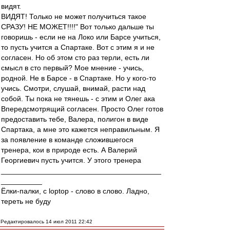
видят.
ВИДЯТ! Только не может получиться такое
СРАЗУ! НЕ МОЖЕТ!!!!" Вот только дальше ты
говоришь - если не на Локо или Барсе учиться,
то пусть учится а Спартаке. Вот с этим я и не
согласен. Но об этом сто раз терли, есть ли
смысл в сто первый? Мое мнение - учись,
родной. Не в Барсе - в Спартаке. Но у кого-то
учись. Смотри, слушай, внимай, расти над
собой. Ты пока не тянешь - с этим и Олег ака
Впередсмотрящий согласен. Просто Олег готов
предоставить тебе, Валера, полигон в виде
Спартака, а мне это кажется неправильным. Я
за появление в команде сложившегося
тренера, кои в природе есть. А Валерий
Георгиевич пусть учится. У этого тренера
_______________________________________
__________
Ёлки-палки, с loptop - слово в слово. Ладно,
тереть не буду
Редактировалось 14 июл 2011 22:42