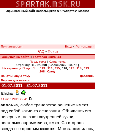
Официальный сайт болельщиков ФК "Спартак" Москва
Полная версия
Вход
•
Регистрация
FAQ
•
Поиск
Общение на сайте
Гостевая книга ВВ
»
Пред. тема
|
След. тема
Страница
116
из
208
[ Сообщений: 10362 ]
На страницу
Пред.
1
...
113
,
114
,
115
,
116
,
117
,
118
,
119
...
208
След.
Начать новую тему
Добавить
Версия для печати
01.07.2011 - 31.07.2011
Ehidna
-
14 июл 2011 22:41
авоська
, любое тренерское решение имеет
под собой какие-то основания. Объявлять его
неверным, не зная внутренней кухни,
несколько опрометчиво, имхо. Со стороны
всегда все простым кажется. Мне запомнилось,