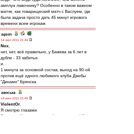
амплуа лавочнику? Особенно в таком важном
матче, как товарищеский матч с Васлуем, где
была задача просто дать 45 минут игрового
времени всем игрокам.
agson
-
14 июл 2011 21:44
Nox
,
нет, нет, всё правильно, у Бажева за 6 лет в
дубле - 33 забитых.
и...
1 минута за основной состав, выход на 90-ой
против ещё одного любимого клуба Дзюбы
"Динамо" Брянска.
авоська
-
14 июл 2011 21:40
ViolentOr
,
Я смотрю глазами.
Был еще Шешуков,который на позиции ЦЗ
смотрится куда гармоничней Кудряшова.
alscorp
-