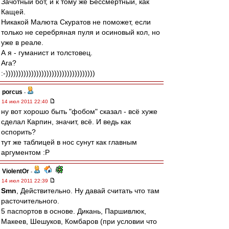
Зачотный бот, и к тому же Бессмертный, как
Кащей.
Никакой Малюта Скуратов не поможет, если
только не серебряная пуля и осиновый кол, но
уже в реале.
А я - гуманист и толстовец.
Ага?
:-)))))))))))))))))))))))))))))))))))
porcus
-
14 июл 2011 22:40
ну вот хорошо быть "фобом" сказал - всё хуже
сделал Карпин, значит, всё. И ведь как
оспорить?
тут же таблицей в нос сунут как главным
аргументом :P
ViolentOr
-
14 июл 2011 22:39
Smn
, Действительно. Ну давай считать что там
расточительного.
5 паспортов в основе. Дикань, Паршивлюк,
Макеев, Шешуков, Комбаров (при условии что