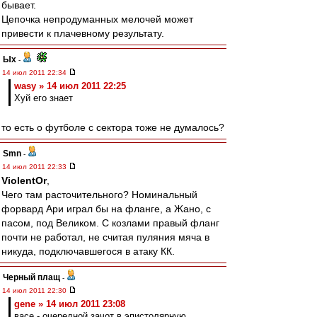
бывает.
Цепочка непродуманных мелочей может
привести к плачевному результату.
Ых
-
14 июл 2011 22:34
wasy » 14 июл 2011 22:25
Хуй его знает
то есть о футболе с сектора тоже не думалось?
Smn
-
14 июл 2011 22:33
ViolentOr
,
Чего там расточительного? Номинальный
форвард Ари играл бы на фланге, а Жано, с
пасом, под Великом. С козлами правый фланг
почти не работал, не считая пуляния мяча в
никуда, подключавшегося в атаку КК.
Черный плащ
-
14 июл 2011 22:30
gene » 14 июл 2011 23:08
васе - очередной зачот в эпистолярную