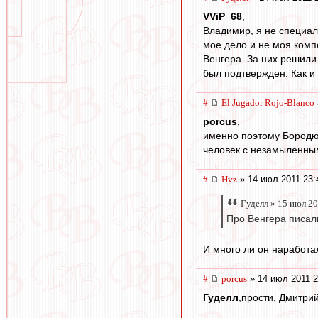
VViP_68
,
Владимир, я не специал
мое дело и не моя комп
Венгера. За них решили
был подтвержден. Как 
#
El Jugador Rojo-Blanco
porcus
,
именно поэтому Бородюка
человек с незамыленным
#
Hvz
» 14 июл 2011 23:
Гуделл » 15 июл 2
Про Венгера писали
И много ли он наработа
#
porcus
» 14 июл 2011 2
Гуделл
,прости, Дмитри