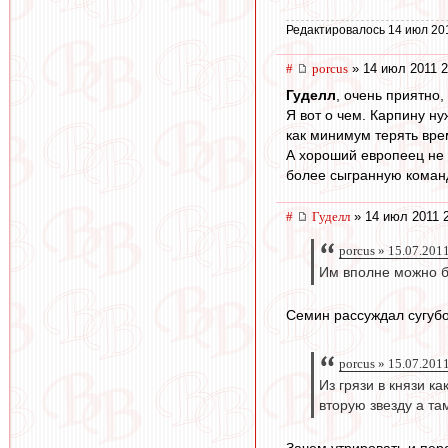
Редактировалось 14 июл 20
#
porcus
» 14 июл 2011 2
Гуделл
, очень приятно,
Я вот о чем. Карпину н
как минимум терять вре
А хороший европеец не 
более сыгранную команд
#
Гуделл
» 14 июл 2011 
porcus » 15.07.201
Им вполне можно б
Семин рассуждал сугубо
porcus » 15.07.201
Из грязи в князи к
вторую звезду а та