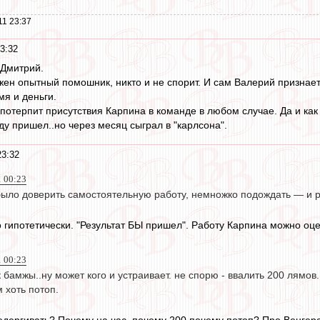
11 23:37
3:32
 Дмитрий.
ужен опытный помошник, никто и не спорит. И сам Валерий признает
мя и деньги.
потерпит присутствия Карпина в команде в любом случае. Да и как 
у пришел..но через месяц сыграл в "карлсона".
23:32
1 00:23
ыло доверить самостоятельную работу, немножко подождать — и р
 гипотетически. "Результат БЫ пришел". Работу Карпина можно оце
1 00:23
ак бамжы..ну может кого и устраивает. не спорю - ввалить 200 лямов
м хоть потоп.