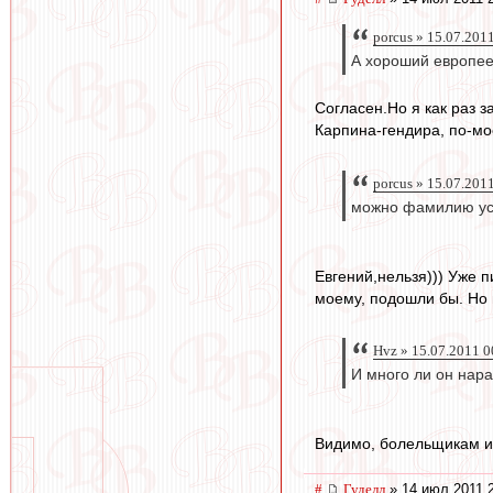
porcus » 15.07.201
А хороший европеец
Согласен.Но я как раз з
Карпина-гендира, по-мо
porcus » 15.07.201
можно фамилию усл
Евгений,нельзя))) Уже п
моему, подошли бы. Но 
Hvz » 15.07.2011 0
И много ли он нара
Видимо, болельщикам и
#
Гуделл
» 14 июл 2011 