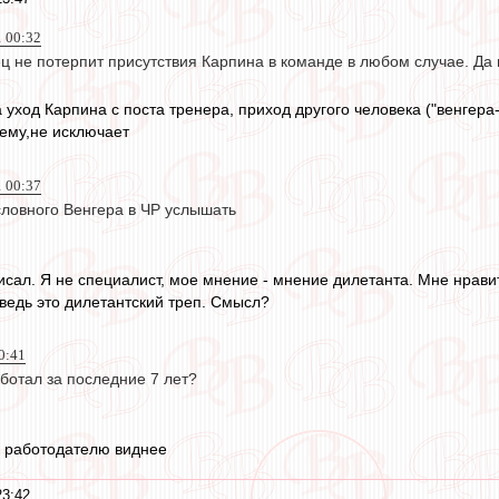
1 00:32
 не потерпит присутствия Карпина в команде в любом случае. Да 
а уход Карпина с поста тренера, приход другого человека ("венгера-
ему,не исключает
1 00:37
овного Венгера в ЧР услышать
исал. Я не специалист, мое мнение - мнение дилетанта. Мне нрави
ведь это дилетантский треп. Смысл?
0:41
ботал за последние 7 лет?
 работодателю виднее
23:42