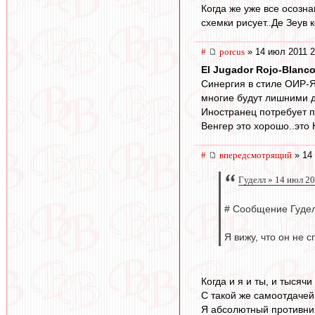
Когда же уже все осозна
схемки рисует..Де Зеув 
#
porcus
» 14 июл 2011 2
El Jugador Rojo-Blanc
Синергия в стиле ОИР-Я
многие будут лишними дл
Иностранец потребует п
Венгер это хорошо..это
#
впередсмотрящий
» 14 
Гуделл » 14 июл 2
# Сообщение Гудел
Я вижу, что он не 
Когда и я и ты, и тысяч
С такой же самоотдачей
Я абсолютный противник