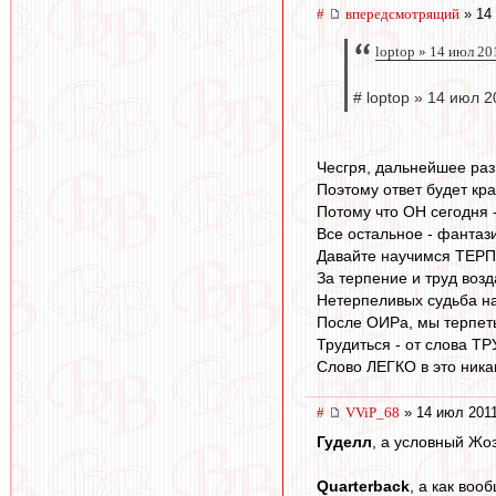
#
впередсмотрящий
» 14 
loptop » 14 июл 20
# loptop » 14 июл 2
Чесгря, дальнейшее разв
Поэтому ответ будет кра
Потому что ОН сегодня 
Все остальное - фантаз
Давайте научимся ТЕР
За терпение и труд возд
Нетерпеливых судьба на
После ОИРа, мы терпеть
Трудиться - от слова Т
Слово ЛЕГКО в это ника
#
VViP_68
» 14 июл 2011
Гуделл
, а условный Жо
Quarterback
, а как во