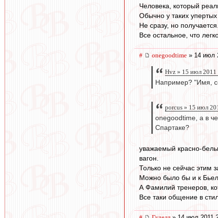
Человека, который реаль
Обычно у таких упертых
Не сразу, но получается
Все остальное, что легк
#
onegoodtime
» 14 июл 
Hvz » 15 июл 2011
Например? "Имя, с
porcus » 15 июл 20
onegoodtime, а в ч
Спартаке?
уважаемый красно-белый
вагон.
Только не сейчас этим 
Можно было бы и к Бьел
А Фамилий тренеров, к
Все таки общение в стил
#
Гуделл
» 14 июл 2011 