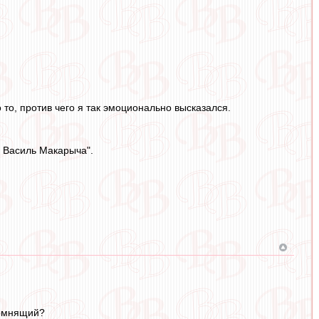
 то, против чего я так эмоционально высказался.
и Василь Макарыча".
помнящий?