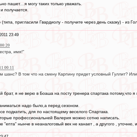
но пашет....я могу таких только уважать.
 и получается.
.
о (типа, пригласили Гвардиолу - получите через день сказку) - из Го
2011 23:49
 00:20
естра, имя!"
11 00:11
ем шанс? В том что на смену Карпину придет условный Гуллит? Ил
 брат, я не верю в Боаша на посту тренера спартака потому,что я
заниматься надо было,а перед сезоном.
се подкатить, для по настоящему веселого Спартака.
оторые профессиональней Валерия можно сотню написать.
е "епта" нынче в неаналоговый век не канает , а другого , уточню, 
23:47