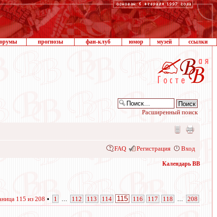
орумы
прогнозы
фан-клуб
юмор
музей
ссылки
Расширенный поиск
FAQ
Регистрация
Вход
Календарь ВВ
115
аница
115
из
208
•
1
...
112
113
114
116
117
118
...
208