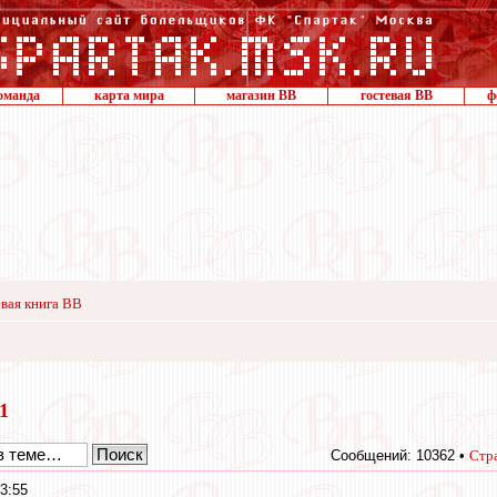
оманда
карта мира
магазин ВВ
гостевая ВВ
ф
вая книга ВВ
11
Сообщений: 10362 •
Стр
3:55