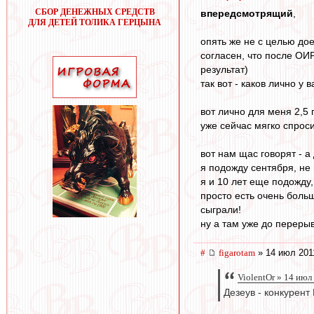
СБОР ДЕНЕЖНЫХ СРЕДСТВ
впередсмотрящий
,
ДЛЯ ДЕТЕЙ ТОЛИКА ГЕРЦЫНА
опять же не с целью дое
согласен, что после ОИР
результат)
так вот - каков лично у
вот лично для меня 2,5
уже сейчас мягко спросит
вот нам щас говорят - 
я подожду сентября, не
я и 10 лет еще подожду,
просто есть очень боль
сыграли!
ну а там уже до перерыв
#
figarotam
» 14 июл 201
ViolentOr » 14 июл
Дезеув - конкурент