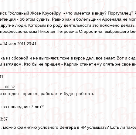
ист. "Условный Жозе Крусейру" - что имеется в виду? Португалец? 
етенция - об этом судить. Равно как и болельщики Арсенала не м
 другие люди. Которым по роду деятельности это положено делать
и профессионализм Николая Петровича Старостина, выбравшего Бе
» 14 июл 2011 23:41
 из сборной и не выгоняют. тоже в курсе дел, всё знает. Вот и си
 взглядом. Кто бы не пришёл - Карпин станет ему опять же своё в
41
011 00:32
 сегодня - пришел, работает и будет работать
л за последние 7 лет?
3:37
й, можно фамилию условного Венгера в ЧР услышать? Есть ли тако