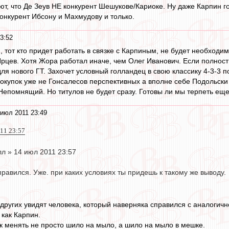
ют, что Де Зеув НЕ конкурент Шешукове/Кариоке. Ну даже Карпин гов
конкурент Ибсону и Махмудову и только.
3:52
o
, тот кто придет работать в связке с Карпиным, не будет необходи
рцев. Хотя Жора работал иначе, чем Олег Иванович. Если полность
я нового ГТ. Захочет условный голландец в свою классику 4-3-3 по
окупок уже не Гонсалесов перспективных а вполне себе Подольски 
 Непомнящий. Но титулов не будет сразу. Готовы ли мы терпеть еще
июл 2011 23:49
011 23:57
л » 14 июл 2011 23:57
справился. Уже. при каких условиях ты придешь к такому же выводу.
и других увидят человека, который наверняка справился с аналогичн
 как Карпин.
 менять не просто шило на мыло, а шило на мыло в мешке.