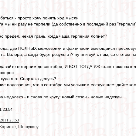
баться - просто хочу понять ход мысли
а мы ни разу не терпели (да собственно в последний раз "терпели"
 вас предел, некая грань, когда чаша терпения лопнет?
 года, две ПОЛНЫХ межсезонки и фактически имеющийся пресловуты
ь: Валера, а когда будет результат? ну или хуй с ним, со счетом на
а давайте потерпим до сентября, И ВОТ ТОГДА УЖ станет окончате
 вопрос
 куда я от Спартака денусь?
шие подозрения, что в сентябре мы услышим следующее: дайте кома
а недалеко - и снова по кругу: новый сезон - новые надежды....
1 23:54
 2011 23:53
 Кариоке, Шешукову