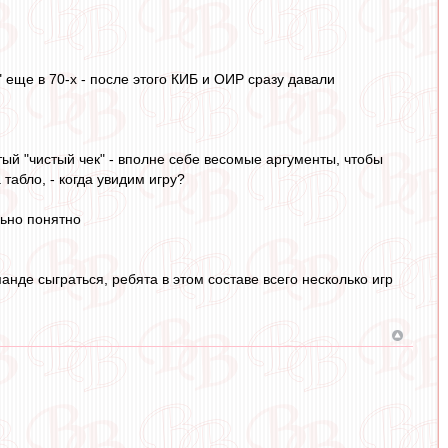
 еще в 70-х - после этого КИБ и ОИР сразу давали
й "чистый чек" - вполне себе весомые аргументы, чтобы
 табло, - когда увидим игру?
льно понятно
нде сыграться, ребята в этом составе всего несколько игр