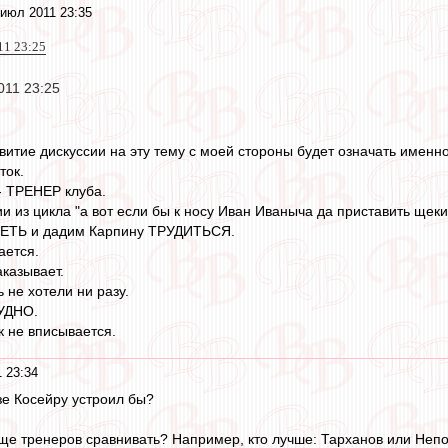
июл 2011 23:35
11 23:25
011 23:25
итие дискуссии на эту тему с моей стороны будет означать именно
ток.
- ТРЕНЕР клуба.
ии из цикла "а вот если бы к носу Иван Иваныча да приставить щек
ПЕТЬ и дадим Карпину ТРУДИТЬСЯ.
ается.
казывает.
 не хотели ни разу.
РУДНО.
к не вписывается.
 23:34
зе Косейру устроил бы?
обще тренеров сравнивать? Например, кто лучше: Тарханов или Не