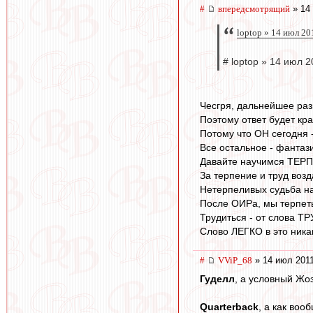
#
впередсмотрящий
» 14 
loptop » 14 июл 20
# loptop » 14 июл 2
Чесгря, дальнейшее разв
Поэтому ответ будет кра
Потому что ОН сегодня 
Все остальное - фантаз
Давайте научимся ТЕР
За терпение и труд возд
Нетерпеливых судьба на
После ОИРа, мы терпеть
Трудиться - от слова Т
Слово ЛЕГКО в это ника
#
VViP_68
» 14 июл 2011
Гуделл
, а условный Жо
Quarterback
, а как во