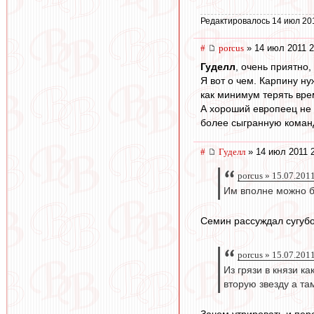
Редактировалось 14 июл 20
#
porcus
» 14 июл 2011 2
Гуделл
, очень приятно,
Я вот о чем. Карпину н
как минимум терять вре
А хороший европеец не 
более сыгранную команд
#
Гуделл
» 14 июл 2011 
porcus » 15.07.201
Им вполне можно б
Семин рассуждал сугубо
porcus » 15.07.201
Из грязи в князи к
вторую звезду а та