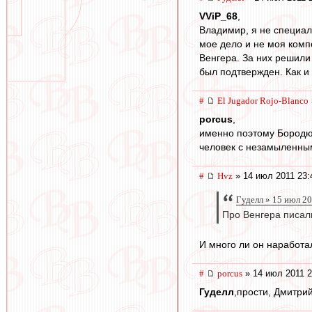
VViP_68
,
Владимир, я не специал
мое дело и не моя комп
Венгера. За них решили
был подтвержден. Как 
#
El Jugador Rojo-Blanco
porcus
,
именно поэтому Бородюка
человек с незамыленным
#
Hvz
» 14 июл 2011 23:
Гуделл » 15 июл 2
Про Венгера писали
И много ли он наработа
#
porcus
» 14 июл 2011 2
Гуделл
,прости, Дмитри