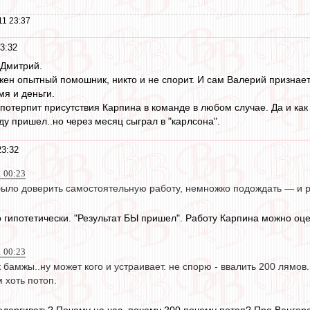
11 23:37
3:32
 Дмитрий.
ужен опытный помошник, никто и не спорит. И сам Валерий признает
мя и деньги.
потерпит присутствия Карпина в команде в любом случае. Да и как 
у пришел..но через месяц сыграл в "карлсона".
23:32
1 00:23
ыло доверить самостоятельную работу, немножко подождать — и р
 гипотетически. "Результат БЫ пришел". Работу Карпина можно оце
1 00:23
ак бамжы..ну может кого и устраивает. не спорю - ввалить 200 лямов
м хоть потоп.