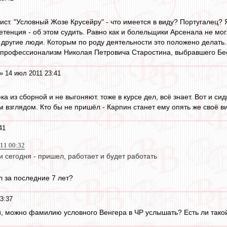
ист. "Условный Жозе Крусейру" - что имеется в виду? Португалец? 
етенция - об этом судить. Равно как и болельщики Арсенала не м
 другие люди. Которым по роду деятельности это положено делать
и профессионализм Николая Петровича Старостина, выбравшего Бе
» 14 июл 2011 23:41
 из сборной и не выгоняют. тоже в курсе дел, всё знает. Вот и си
 взглядом. Кто бы не пришёл - Карпин станет ему опять же своё в
41
011 00:32
 сегодня - пришел, работает и будет работать
л за последние 7 лет?
3:37
й, можно фамилию условного Венгера в ЧР услышать? Есть ли тако