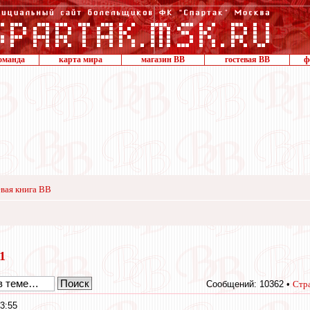
оманда
карта мира
магазин ВВ
гостевая ВВ
ф
вая книга ВВ
11
Сообщений: 10362 •
Стр
3:55