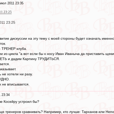
июл 2011 23:35
11 23:25
011 23:25
итие дискуссии на эту тему с моей стороны будет означать именно
ток.
- ТРЕНЕР клуба.
ии из цикла "а вот если бы к носу Иван Иваныча да приставить щек
ПЕТЬ и дадим Карпину ТРУДИТЬСЯ.
ается.
казывает.
 не хотели ни разу.
РУДНО.
к не вписывается.
 23:34
зе Косейру устроил бы?
обще тренеров сравнивать? Например, кто лучше: Тарханов или Не