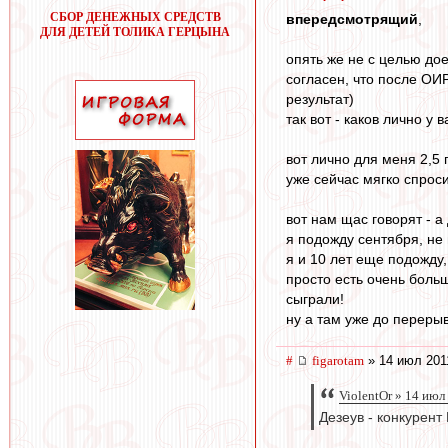
СБОР ДЕНЕЖНЫХ СРЕДСТВ
впередсмотрящий
,
ДЛЯ ДЕТЕЙ ТОЛИКА ГЕРЦЫНА
опять же не с целью дое
согласен, что после ОИР
результат)
так вот - каков лично у
вот лично для меня 2,5
уже сейчас мягко спросит
вот нам щас говорят - 
я подожду сентября, не
я и 10 лет еще подожду,
просто есть очень боль
сыграли!
ну а там уже до перерыв
#
figarotam
» 14 июл 201
ViolentOr » 14 июл
Дезеув - конкурент