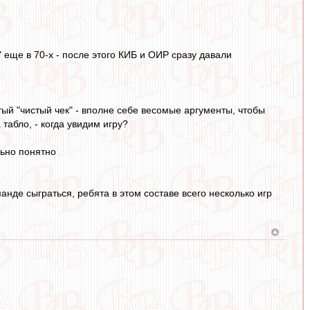
 еще в 70-х - после этого КИБ и ОИР сразу давали
й "чистый чек" - вполне себе весомые аргументы, чтобы
 табло, - когда увидим игру?
льно понятно
нде сыграться, ребята в этом составе всего несколько игр