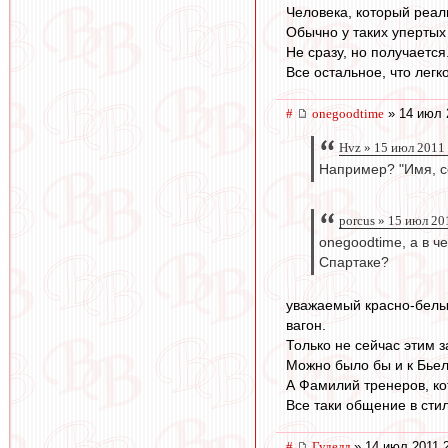
Человека, который реаль
Обычно у таких упертых
Не сразу, но получается
Все остальное, что легк
#
onegoodtime
» 14 июл 
Hvz » 15 июл 2011
Например? "Имя, с
porcus » 15 июл 20
onegoodtime, а в ч
Спартаке?
уважаемый красно-белый
вагон.
Только не сейчас этим 
Можно было бы и к Бьел
А Фамилий тренеров, к
Все таки общение в стил
#
Гуделл
» 14 июл 2011 