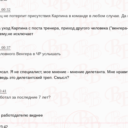
1 00:32
 не потерпит присутствия Карпина в команде в любом случае. Да 
а уход Карпина с поста тренера, приход другого человека ("венгера-
ему,не исключает
1 00:37
овного Венгера в ЧР услышать
исал. Я не специалист, мое мнение - мнение дилетанта. Мне нрави
ведь это дилетантский треп. Смысл?
0:41
ботал за последние 7 лет?
 работодателю виднее
23:42