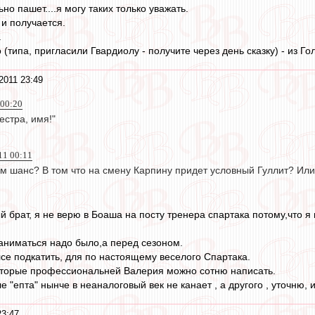
но пашет....я могу таких только уважать.
 и получается.
.
о (типа, пригласили Гвардиолу - получите через день сказку) - из Го
2011 23:49
 00:20
естра, имя!"
11 00:11
ем шанс? В том что на смену Карпину придет условный Гуллит? Ил
 брат, я не верю в Боаша на посту тренера спартака потому,что я
заниматься надо было,а перед сезоном.
се подкатить, для по настоящему веселого Спартака.
оторые профессиональней Валерия можно сотню написать.
е "епта" нынче в неаналоговый век не канает , а другого , уточню, 
23:47