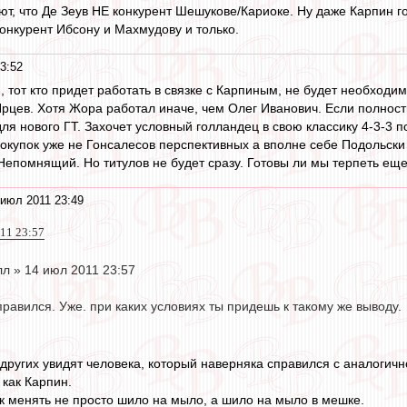
ют, что Де Зеув НЕ конкурент Шешукове/Кариоке. Ну даже Карпин гов
конкурент Ибсону и Махмудову и только.
3:52
o
, тот кто придет работать в связке с Карпиным, не будет необходи
рцев. Хотя Жора работал иначе, чем Олег Иванович. Если полность
я нового ГТ. Захочет условный голландец в свою классику 4-3-3 по
окупок уже не Гонсалесов перспективных а вполне себе Подольски 
 Непомнящий. Но титулов не будет сразу. Готовы ли мы терпеть еще
июл 2011 23:49
011 23:57
л » 14 июл 2011 23:57
справился. Уже. при каких условиях ты придешь к такому же выводу.
и других увидят человека, который наверняка справился с аналогичн
 как Карпин.
 менять не просто шило на мыло, а шило на мыло в мешке.