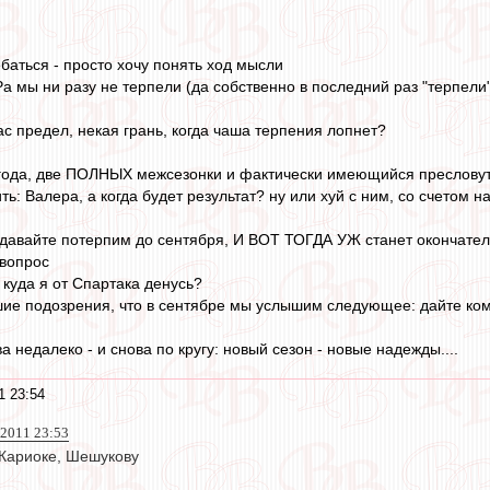
баться - просто хочу понять ход мысли
а мы ни разу не терпели (да собственно в последний раз "терпели"
 вас предел, некая грань, когда чаша терпения лопнет?
 года, две ПОЛНЫХ межсезонки и фактически имеющийся пресловуты
ь: Валера, а когда будет результат? ну или хуй с ним, со счетом на
а давайте потерпим до сентября, И ВОТ ТОГДА УЖ станет окончате
 вопрос
 куда я от Спартака денусь?
шие подозрения, что в сентябре мы услышим следующее: дайте кома
а недалеко - и снова по кругу: новый сезон - новые надежды....
1 23:54
 2011 23:53
 Кариоке, Шешукову