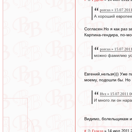
porcus » 15.07.201
А хороший европеец
Согласен.Но я как раз з
Карпина-гендира, по-мо
porcus » 15.07.201
можно фамилию усл
Евгений,нельзя))) Уже п
моему, подошли бы. Но 
Hvz » 15.07.2011 0
И много ли он нара
Видимо, болельщикам и
#
Гуделл
» 14 июл 2011 