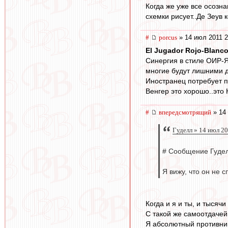
Когда же уже все осозна
схемки рисует..Де Зеув 
#
porcus
» 14 июл 2011 2
El Jugador Rojo-Blanc
Синергия в стиле ОИР-Я
многие будут лишними дл
Иностранец потребует п
Венгер это хорошо..это
#
впередсмотрящий
» 14 
Гуделл » 14 июл 2
# Сообщение Гудел
Я вижу, что он не 
Когда и я и ты, и тысяч
С такой же самоотдачей
Я абсолютный противник