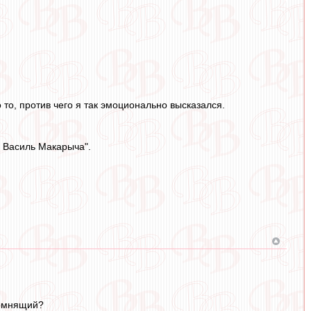
 то, против чего я так эмоционально высказался.
и Василь Макарыча".
помнящий?