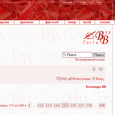
орумы
прогнозы
фан-клуб
юмор
музей
ссылки
Расширенный поиск
FAQ
Регистрация
Вход
Календарь ВВ
115
аница
115
из
208
•
1
...
112
113
114
116
117
118
...
208