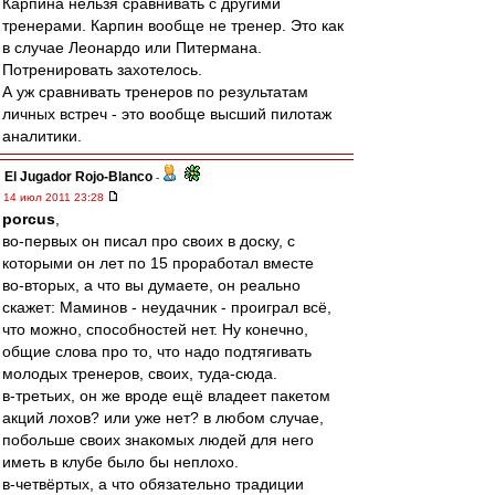
Карпина нельзя сравнивать с другими
тренерами. Карпин вообще не тренер. Это как
в случае Леонардо или Питермана.
Потренировать захотелось.
А уж сравнивать тренеров по результатам
личных встреч - это вообще высший пилотаж
аналитики.
El Jugador Rojo-Blanco
-
14 июл 2011 23:28
porcus
,
во-первых он писал про своих в доску, с
которыми он лет по 15 проработал вместе
во-вторых, а что вы думаете, он реально
скажет: Маминов - неудачник - проиграл всё,
что можно, способностей нет. Ну конечно,
общие слова про то, что надо подтягивать
молодых тренеров, своих, туда-сюда.
в-третьих, он же вроде ещё владеет пакетом
акций лохов? или уже нет? в любом случае,
побольше своих знакомых людей для него
иметь в клубе было бы неплохо.
в-четвёртых, а что обязательно традиции