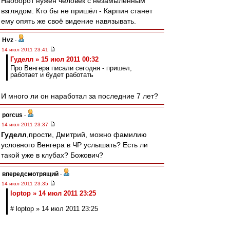
Наоборот нужен человек с незамыленным
взглядом. Кто бы не пришёл - Карпин станет
ему опять же своё видение навязывать.
Hvz
-
14 июл 2011 23:41
Гуделл » 15 июл 2011 00:32
Про Венгера писали сегодня - пришел,
работает и будет работать
И много ли он наработал за последние 7 лет?
porcus
-
14 июл 2011 23:37
Гуделл
,прости, Дмитрий, можно фамилию
условного Венгера в ЧР услышать? Есть ли
такой уже в клубах? Божович?
впередсмотрящий
-
14 июл 2011 23:35
loptop » 14 июл 2011 23:25
# loptop » 14 июл 2011 23:25