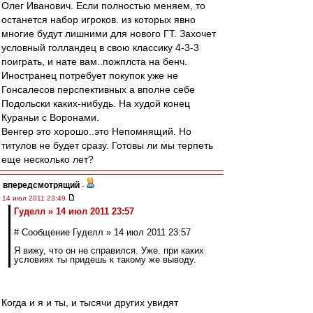
Олег Иванович. Если полностью меняем, то
останется набор игроков. из которых явно
многие будут лишними для нового ГТ. Захочет
условный голландец в свою классику 4-3-3
поиграть, и нате вам..пожплста на бенч.
Иностранец потребует покупок уже не
Гонсалесов перспективных а вполне себе
Подольски каких-нибудь. На худой конец
Кураньи с Воронами.
Венгер это хорошо..это Непомнящий. Но
титулов не будет сразу. Готовы ли мы терпеть
еще несколько лет?
впередсмотрящий
-
14 июл 2011 23:49
Гуделл » 14 июл 2011 23:57
# Сообщение Гуделл » 14 июл 2011 23:57
Я вижу, что он не справился. Уже. при каких
условиях ты придешь к такому же выводу.
Когда и я и ты, и тысячи других увидят