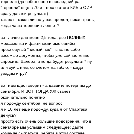
терпели (да собственно в последний раз
"терпели" еще в 70-х - после этого КИБ и ОИР
сразу давали результат)
так вот - каков лично у вас предел, некая грань,
когда чаша терпения лопнет?
вот лично для меня 2,5 года, две ПОЛНЫХ
межсезонки и фактически имеющийся
пресловутый "чистый чек" - вполне себе
весомые аргументы, чтобы уже сейчас мягко
спросить: Валера, а когда будет результат? ну
или хуй с ним, со счетом на табло, - когда
увидим игру?
вот нам щас говорят - а давайте потерпим до
сентября, И ВОТ ТОГДА УЖ станет
окончательно понятно
я подожду сентября, не вопрос
я и 10 лет еще подожду, куда я от Спартака
денусь?
просто есть очень большие подозрения, что в
сентябре мы услышим следующее: дайте
команде сыграться, ребята в этом составе