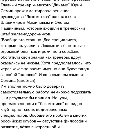
Главный тренер киевского "Динамо" Юрий
Сёмин прокомментировал решение
руководства "Локомотива" расстаться с
Владимиром Маминовым и Олегом
Пашининым, которые входили в тренерский
штаб железнодорожников.
"Вообще это странно. Два специалиста,
которые получили в "Локомотиве" не только
огромный опыт как игроки, но и серьёзно
обогатили свои знания как тренеры, вдруг
оказались не нужны. Хотя предполагалось, что
через какое-то время именно они будут тянуть
за собой "паровоз". И со временем заменят
Сёмина (смеётся).
Им вполне можно было доверить
самостоятельную работу, немножко подождать
— и результат бы пришёл. Но, увы,
преемственности в "Локомотиве" не видно —
клуб теряет своих подготовленных
специалистов. Вообще это проблема многих
российских клубов — отсутствие философии
развития, чётко выстроенной и