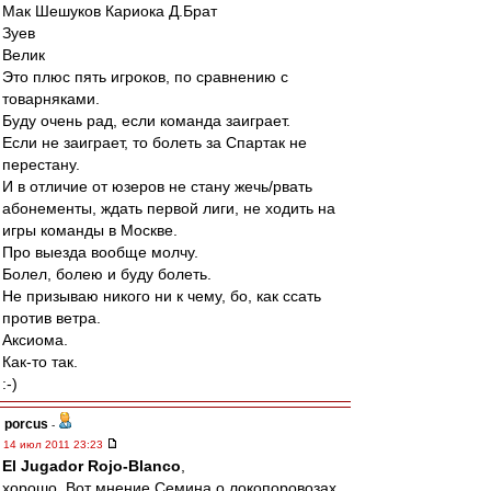
Мак Шешуков Кариока Д.Брат
Зуев
Велик
Это плюс пять игроков, по сравнению с
товарняками.
Буду очень рад, если команда заиграет.
Если не заиграет, то болеть за Спартак не
перестану.
И в отличие от юзеров не стану жечь/рвать
абонементы, ждать первой лиги, не ходить на
игры команды в Москве.
Про выезда вообще молчу.
Болел, болею и буду болеть.
Не призываю никого ни к чему, бо, как ссать
против ветра.
Аксиома.
Как-то так.
:-)
porcus
-
14 июл 2011 23:23
El Jugador Rojo-Blanco
,
хорошо. Вот мнение Семина о локопоровозах.