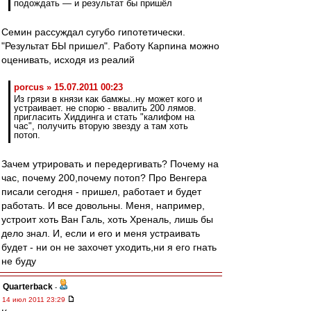
подождать — и результат бы пришёл
Семин рассуждал сугубо гипотетически.
"Результат БЫ пришел". Работу Карпина можно
оценивать, исходя из реалий
porcus » 15.07.2011 00:23
Из грязи в князи как бамжы..ну может кого и
устраивает. не спорю - ввалить 200 лямов.
пригласить Хиддинга и стать "калифом на
час", получить вторую звезду а там хоть
потоп.
Зачем утрировать и передергивать? Почему на
час, почему 200,почему потоп? Про Венгера
писали сегодня - пришел, работает и будет
работать. И все довольны. Меня, например,
устроит хоть Ван Галь, хоть Хреналь, лишь бы
дело знал. И, если и его и меня устраивать
будет - ни он не захочет уходить,ни я его гнать
не буду
Quarterback
-
14 июл 2011 23:29