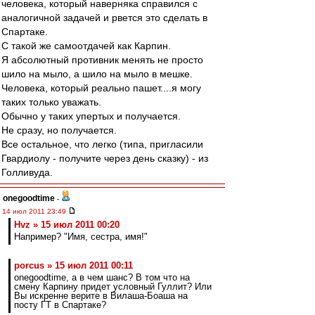
человека, который наверняка справился с
аналогичной задачей и рвется это сделать в
Спартаке.
С такой же самоотдачей как Карпин.
Я абсолютный противник менять не просто
шило на мыло, а шило на мыло в мешке.
Человека, который реально пашет....я могу
таких только уважать.
Обычно у таких упертых и получается.
Не сразу, но получается.
Все остальное, что легко (типа, пригласили
Гвардиолу - получите через день сказку) - из
Голливуда.
onegoodtime
-
14 июл 2011 23:49
Hvz » 15 июл 2011 00:20
Например? "Имя, сестра, имя!"
porcus » 15 июл 2011 00:11
onegoodtime, а в чем шанс? В том что на
смену Карпину придет условный Гуллит? Или
Вы искренне верите в Вилаша-Боаша на
посту ГТ в Спартаке?