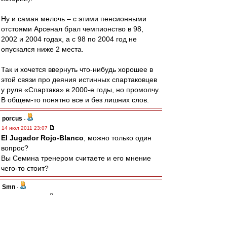
Ну и самая мелочь – с этими пенсионными
отстоями Арсенал брал чемпионство в 98,
2002 и 2004 годах, а с 98 по 2004 год не
опускался ниже 2 места.
Так и хочется ввернуть что-нибудь хорошее в
этой связи про деяния истинных спартаковцев
у руля «Спартака» в 2000-е годы, но промолчу.
В общем-то понятно все и без лишних слов.
porcus
-
14 июл 2011 23:07
El Jugador Rojo-Blanco
, можно только один
вопрос?
Вы Семина тренером считаете и его мнение
чего-то стоит?
Smn
-
14 июл 2011 23:06
ViolentOr
,
Ага, мы полгода не можем на один матч состав
наиграть, а ты про 2-3 говоришь. И это, ДеЗуев