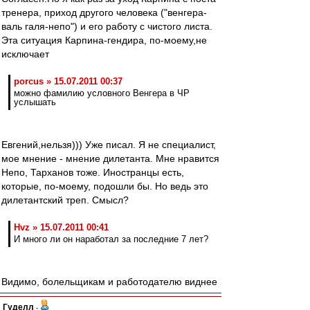
тренера, приход другого человека ("венгера-
валь галя-непо") и его работу с чистого листа.
Эта ситуация Карпина-гендира, по-моему,не
исключает
porcus » 15.07.2011 00:37
можно фамилию условного Венгера в ЧР
услышать
Евгений,нельзя))) Уже писал. Я не специалист,
мое мнение - мнение дилетанта. Мне нравится
Непо, Тарханов тоже. Иностранцы есть,
которые, по-моему, подошли бы. Но ведь это
дилетантский треп. Смысл?
Hvz » 15.07.2011 00:41
И много ли он наработал за последние 7 лет?
Видимо, болельщикам и работодателю виднее
Гуделл
-