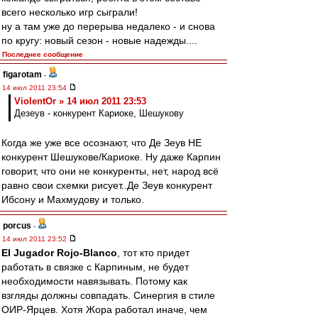
всего несколько игр сыграли!
ну а там уже до перерыва недалеко - и снова
по кругу: новый сезон - новые надежды....
Последнее сообщение
figarotam
-
14 июл 2011 23:54
ViolentOr » 14 июл 2011 23:53
Дезеув - конкурент Кариоке, Шешукову
Когда же уже все осознают, что Де Зеув НЕ
конкурент Шешукове/Кариоке. Ну даже Карпин
говорит, что они не конкуренты, нет, народ всё
равно свои схемки рисует..Де Зеув конкурент
Ибсону и Махмудову и только.
porcus
-
14 июл 2011 23:52
El Jugador Rojo-Blanco
, тот кто придет
работать в связке с Карпиным, не будет
необходимости навязывать. Потому как
взгляды должны совпадать. Синергия в стиле
ОИР-Ярцев. Хотя Жора работал иначе, чем