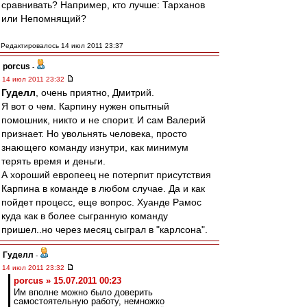
сравнивать? Например, кто лучше: Тарханов
или Непомнящий?
Редактировалось 14 июл 2011 23:37
porcus
-
14 июл 2011 23:32
Гуделл
, очень приятно, Дмитрий.
Я вот о чем. Карпину нужен опытный
помошник, никто и не спорит. И сам Валерий
признает. Но увольнять человека, просто
знающего команду изнутри, как минимум
терять время и деньги.
А хороший европеец не потерпит присутствия
Карпина в команде в любом случае. Да и как
пойдет процесс, еще вопрос. Хуанде Рамос
куда как в более сыгранную команду
пришел..но через месяц сыграл в "карлсона".
Гуделл
-
14 июл 2011 23:32
porcus » 15.07.2011 00:23
Им вполне можно было доверить
самостоятельную работу, немножко