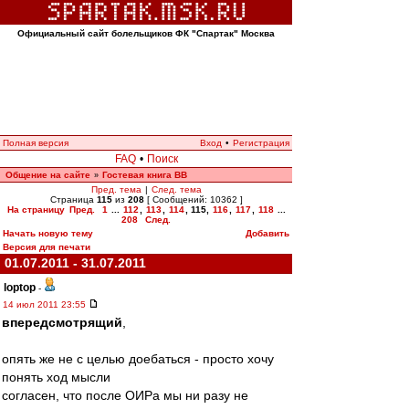
Официальный сайт болельщиков ФК "Спартак" Москва
Полная версия
Вход
•
Регистрация
FAQ
•
Поиск
Общение на сайте
Гостевая книга ВВ
»
Пред. тема
|
След. тема
Страница
115
из
208
[ Сообщений: 10362 ]
На страницу
Пред.
1
...
112
,
113
,
114
,
115
,
116
,
117
,
118
...
208
След.
Начать новую тему
Добавить
Версия для печати
01.07.2011 - 31.07.2011
loptop
-
14 июл 2011 23:55
впередсмотрящий
,
опять же не с целью доебаться - просто хочу
понять ход мысли
согласен, что после ОИРа мы ни разу не