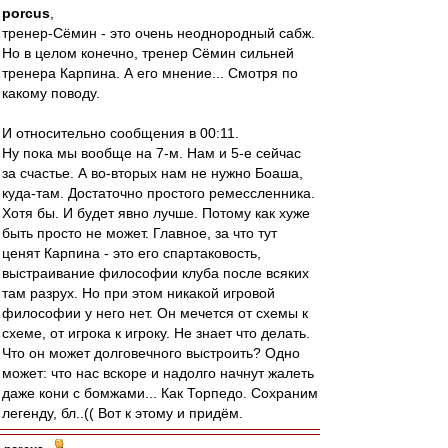
porcus
,
тренер-Сёмин - это очень неоднородный сабж.
Но в целом конечно, тренер Сёмин сильней
тренера Карпина. А его мнение... Смотря по
какому поводу.
И относительно сообщения в 00:11.
Ну пока мы вообще на 7-м. Нам и 5-е сейчас
за счастье. А во-вторых нам не нужно Боаша,
куда-там. Достаточно простого ремессленника.
Хотя бы. И будет явно лучше. Потому как хуже
быть просто не может. Главное, за что тут
ценят Карпина - это его спартаковость,
выстраивание философии клуба после всяких
там разрух. Но при этом никакой игровой
философии у него нет. Он мечется от схемы к
схеме, от игрока к игроку. Не знает что делать.
Что он может долговечного выстроить? Одно
может: что нас вскоре и надолго начнут жалеть
даже кони с бомжами... Как Торпедо. Сохраним
легенду, бл..(( Вот к этому и придём.