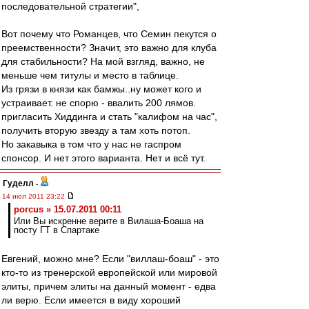
последовательной стратегии",
Вот почему что Романцев, что Семин пекутся о
преемственности? Значит, это важно для клуба
для стабильности? На мой взгляд, важно, не
меньше чем титулы и место в таблице.
Из грязи в князи как бамжы..ну может кого и
устраивает. не спорю - ввалить 200 лямов.
пригласить Хиддинга и стать "калифом на час",
получить вторую звезду а там хоть потоп.
Но закавыка в том что у нас не гаспром
спонсор. И нет этого варианта. Нет и всё тут.
Гуделл
-
14 июл 2011 23:22
porcus » 15.07.2011 00:11
Или Вы искренне верите в Вилаша-Боаша на
посту ГТ в Спартаке
Евгений, можно мне? Если "виллаш-боаш" - это
кто-то из тренерской европейской или мировой
элиты, причем элиты на данный момент - едва
ли верю. Если имеется в виду хороший