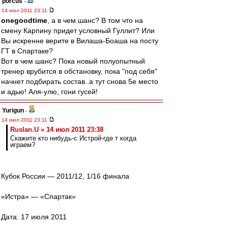
porcus
-
14 июл 2011 23:11
onegoodtime
, а в чем шанс? В том что на
смену Карпину придет условный Гуллит? Или
Вы искренне верите в Вилаша-Боаша на посту
ГТ в Спартаке?
Вот в чем шанс? Пока новый полуопытный
тренер врубится в обстановку, пока "под себя"
начнет подбирать состав..а тут снова 5е место
и адью! Аля-улю, гони гусей!
Yurigun
-
14 июл 2011 23:11
Ruslan.U » 14 июл 2011 23:38
Скажите кто нибудь-с Истрой-где т когда
играем?
Кубок России — 2011/12, 1/16 финала
«Истра» — «Спартак»
Дата: 17 июля 2011