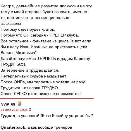
Чесгря, дальнейшее развитие дискуссии на эту
тему с моей стороны будет означать именно
то, против чего я так эмоционально
высказался.
Поэтому ответ будет краток.
Потому что ОН сегодня - ТРЕНЕР клуба.
Все остальное - фантазии из цикла "а вот если
бы к носу Иван Иваныча да приставить щеки
Василь Макарыча".
Давайте научимся ТЕРПЕТЬ и дадим Карпину
ТРУДИТЬСЯ.
За терпение и труд воздается.
Нетерпеливых судьба наказывает.
После ОИРа, мы терпеть не хотели ни разу.
Трудиться - от слова ТРУДНО.
Слово ЛЕГКО в это никак не вписывается.
VViP_68
-
14 июл 2011 23:34
Гуделл
, а условный Жозе Косейру устроил бы?
Quarterback
, а как вообще тренеров