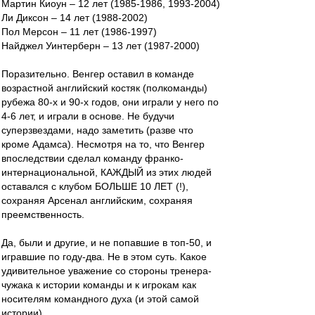
Мартин Киоун – 12 лет (1985-1986, 1993-2004)
Ли Диксон – 14 лет (1988-2002)
Пол Мерсон – 11 лет (1986-1997)
Найджел Уинтерберн – 13 лет (1987-2000)
Поразительно. Венгер оставил в команде
возрастной английский костяк (полкоманды)
рубежа 80-х и 90-х годов, они играли у него по
4-6 лет, и играли в основе. Не будучи
суперзвездами, надо заметить (разве что
кроме Адамса). Несмотря на то, что Венгер
впоследствии сделал команду франко-
интернациональной, КАЖДЫЙ из этих людей
оставался с клубом БОЛЬШЕ 10 ЛЕТ (!),
сохраняя Арсенал английским, сохраняя
преемственность.
Да, были и другие, и не попавшие в топ-50, и
игравшие по году-два. Не в этом суть. Какое
удивительное уважение со стороны тренера-
чужака к истории команды и к игрокам как
носителям командного духа (и этой самой
истории).