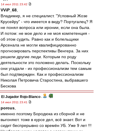
14 июл 2011 23:42
VViP_68
,
Владимир, я не специалист. "Условный Жозе
Крусейру" - что имеется в виду? Португалец? Я
не понял вопроса или иронии, если она была.
И потом: не мое дело и не моя компетенция -
об этом судить. Равно как и болельщики
Арсенала не могли квалифицированно
прогнозировать перспективы Венгера. За них
решили другие люди. Которым по роду
деятельности это положено делать. Поскольку
они угадали - их профессионализм тем самым
был подтвержден. Как и профессионализм
Николая Петровича Старостина, выбравшего
Бескова
El Jugador Rojo-Blanco
-
14 июл 2011 23:41
porcus
,
именно поэтому Бородюка из сборной и не
выгоняют. тоже в курсе дел, всё знает. Вот и
сидит беспрерывно со времён УБ. Уже 9 лет !!!