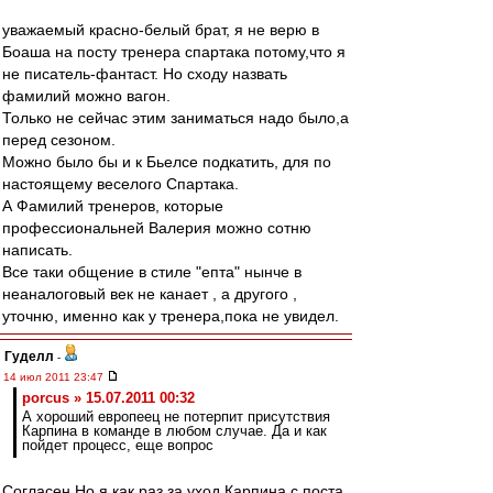
уважаемый красно-белый брат, я не верю в
Боаша на посту тренера спартака потому,что я
не писатель-фантаст. Но сходу назвать
фамилий можно вагон.
Только не сейчас этим заниматься надо было,а
перед сезоном.
Можно было бы и к Бьелсе подкатить, для по
настоящему веселого Спартака.
А Фамилий тренеров, которые
профессиональней Валерия можно сотню
написать.
Все таки общение в стиле "епта" нынче в
неаналоговый век не канает , а другого ,
уточню, именно как у тренера,пока не увидел.
Гуделл
-
14 июл 2011 23:47
porcus » 15.07.2011 00:32
А хороший европеец не потерпит присутствия
Карпина в команде в любом случае. Да и как
пойдет процесс, еще вопрос
Согласен.Но я как раз за уход Карпина с поста