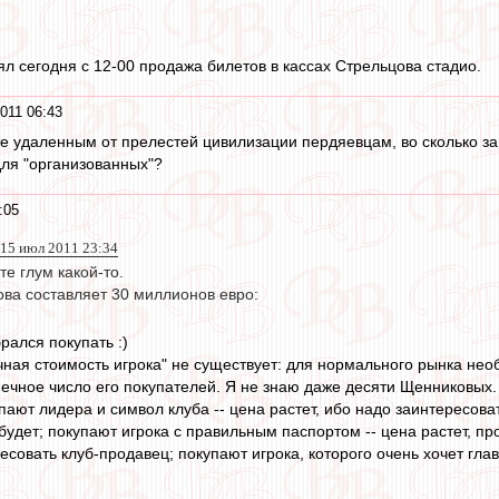
ял сегодня с 12-00 продажа билетов в кассах Стрельцова стадио.
011 06:43
 удаленным от прелестей цивилизации пердяевцам, во сколько завт
для "организованных"?
:05
15 июл 2011 23:34
е глум какой-то.
ва составляет 30 миллионов евро:
рался покупать :)
ная стоимость игрока" не существует: для нормального рынка нео
нечное число его покупателей. Я не знаю даже десяти Щенниковых.
упают лидера и символ клуба -- цена растет, ибо надо заинтересов
удет; покупают игрока с правильным паспортом -- цена растет, пр
совать клуб-продавец; покупают игрока, которого очень хочет глав