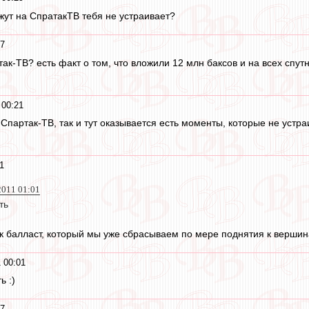
ажут на СпратакТВ тебя не устраивает?
27
так-ТВ? есть факт о том, что вложили 12 млн баксов и на всех спу
 00:21
Спартак-ТВ, так и тут оказывается есть моменты, которые не устра
1
2011 01:01
ть
как балласт, который мы уже сбрасываем по мере поднятия к верши
 00:01
ь :)
57