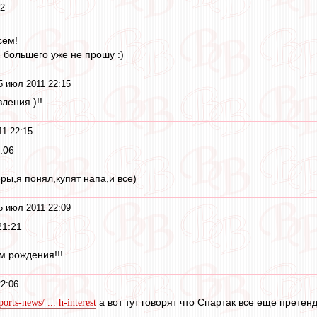
22
сём!
 большего уже не прошу :)
5 июл 2011 22:15
ления.)!!
1 22:15
:06
ры,я понял,купят напа,и все)
5 июл 2011 22:09
21:21
м рождения!!!
2:06
а вот тут говорят что Спартак все еще претен
orts-news/ ... h-interest