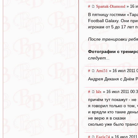
#
Spartak-Diamond
» 16 и
В пятницу гостями «Тар
Football Galaxy. Они п
игрокам от 5 до 17 лет 
После тренировки реб
Фотографии с трениро
следует...
#
Arni51
» 16 июл 2011 
Андрея Диканя с Днём 
#
Ых
» 16 июл 2011 00:
причём тут покажут - не
я говорил только о том,
и врядли кто такие деньг
не верю я в сказки
сколько уже было трансл
#
Eagle74
» 16 июл 2011