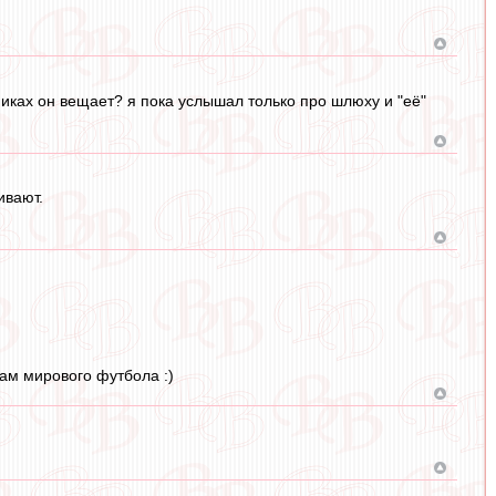
тниках он вещает? я пока услышал только про шлюху и "её"
ивают.
нам мирового футбола :)