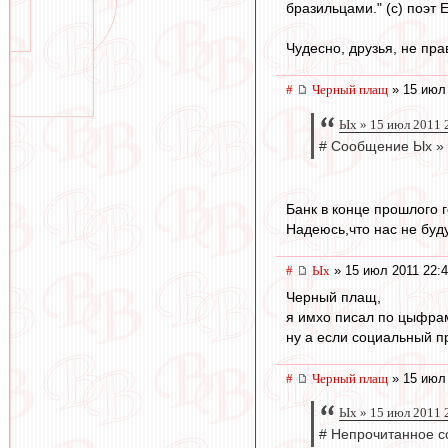
бразильцами." (с) поэт 
Чудесно, друзья, не прав
#
Черный плащ
» 15 июл 
Ых » 15 июл 2011 
# Сообщение Ых » 
Банк в конце прошлого г
Надеюсь,что нас не буду
#
Ых
» 15 июл 2011 22:
Черный плащ,
я имхо писал по цыфра
ну а если социальный п
#
Черный плащ
» 15 июл 
Ых » 15 июл 2011 
# Непрочитанное с