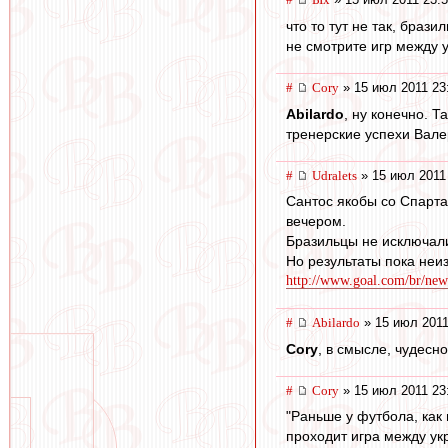
что то тут не так, брази
не смотрите игр между
#
Cory
» 15 июл 2011 23
Abilardo
, ну конечно. 
тренерские успехи Вале
#
Udralets
» 15 июл 2011
Сантос якобы со Спарта
вечером.
Бразильцы не исключали
Но результаты пока неи
http://www.goal.com/br/news/
#
Abilardo
» 15 июл 2011
Cory
, в смысле, чудесн
#
Cory
» 15 июл 2011 23
"Раньше у футбола, как 
проходит игра между ук