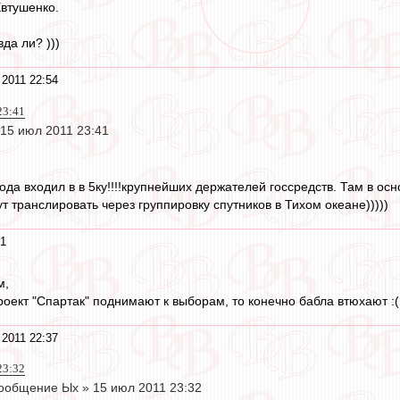
Евтушенко.
да ли? )))
2011 22:54
23:41
15 июл 2011 23:41
ода входил в в 5ку!!!!крупнейших держателей госсредств. Там в ос
т транслировать через группировку спутников в Тихом океане)))))
41
м,
роект "Спартак" поднимают к выборам, то конечно бабла втюхают :(
2011 22:37
23:32
ообщение Ых » 15 июл 2011 23:32