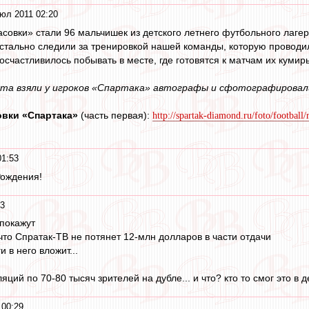
юл 2011 02:20
асовки» стали 96 мальчишек из детского летнего футбольного лаге
ристально следили за тренировкой нашей команды, которую прово
посчастливилось побывать в месте, где готовятся к матчам их кумир
ята взяли у игроков «Спартака» автографы и сфотографировал
вки «Спартака»
(часть первая):
http://spartak-diamond.ru/foto/footbal
01:53
Рождения!
33
 покажут
 что Спратак-ТВ не потянет 12-млн долларов в части отдачи
и в него вложит...
яций по 70-80 тысяч зрителей на дубле... и что? кто то смог это в д
 00:29