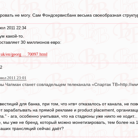
ировать не могу. Сам Фондсервисбанк весьма своеобразная структу
юл 2011 22:34
м какой-то.
оставляет 30 миллионов евро:
.uk/en/georg ... 70097.html
32
июл 2011 23:01
ны Чапман станет совладельцем телеканала «Спартак ТВ»http://ww
естиций для банка, при том, что нтв+ отказалось от канала, не пове
т зарабатывать на прямой рекламе и product placement, организац
а." - ага, особенно учитывая, что на стадионы уже никто не ходит...
о, мы уже не бренд, который можно монетизировать, тем более на 1
 наших трансляций сейчас даёт?