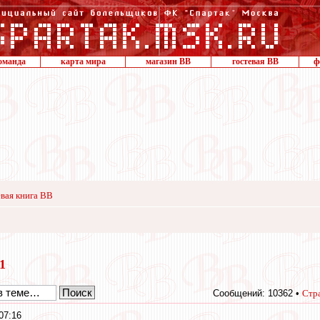
оманда
карта мира
магазин ВВ
гостевая ВВ
ф
вая книга ВВ
11
Сообщений: 10362 •
Стр
07:16