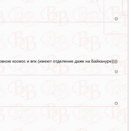
новном космос и впк (имеют отделение даже на Байкануре))))