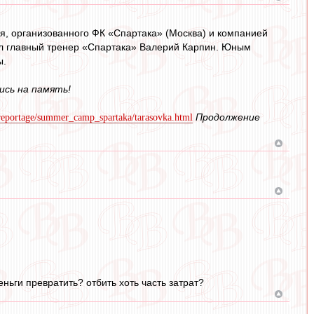
ря, организованного ФК «Спартака» (Москва) и компанией
дил главный тренер «Спартака» Валерий Карпин. Юным
ы.
ись на память!
Продолжение
l/reportage/summer_camp_spartaka/tarasovka.html
еньги превратить? отбить хоть часть затрат?