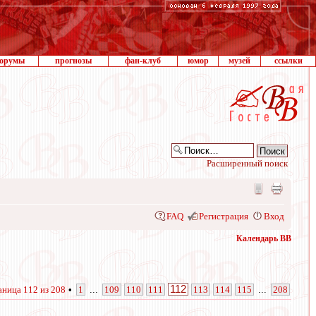
орумы
прогнозы
фан-клуб
юмор
музей
ссылки
Расширенный поиск
FAQ
Регистрация
Вход
Календарь ВВ
112
аница
112
из
208
•
1
...
109
110
111
113
114
115
...
208