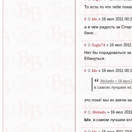
То есть то что тебе пок
#
Ых
» 16 июл 2011 00:
а в чём радость за Спар
банк...
#
Eagle74
» 16 июл 2011
Нет бы порадоваться за 
Ебануться.
#
Ых
» 16 июл 2011 00:1
Abilardo » 16 июл 
в самом лучшем ес
это пока! мы их взяли 
#
Abilardo
» 16 июл 2011
Ых
, в
самом
лучшем ест
#
Ых
» 15 июл 2011 23: