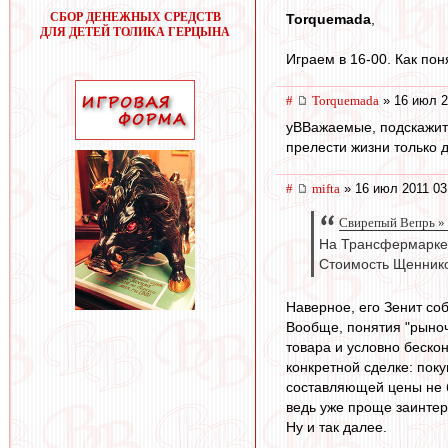
СБОР ДЕНЕЖНЫХ СРЕДСТВ
Torquemada
,
ДЛЯ ДЕТЕЙ ТОЛИКА ГЕРЦЫНА
Играем в 16-00. Как пон
#
Torquemada
» 16 июл 2
уВВажаемые, подскажите
прелести жизни только 
#
mifta
» 16 июл 2011 03
Свирепый Вепрь » 
На Трансфермаркет
Стоимость Щеннико
Наверное, его Зенит соб
Вообще, понятия "рыноч
товара и условно беско
конкретной сделке: пок
составляющей цены не б
ведь уже проще заинтере
Ну и так далее.