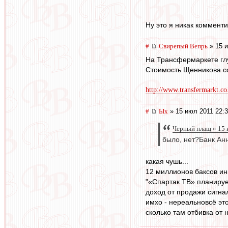
Ну это я никак коммент
#
Свирепый Вепрь
» 15 и
На Трансфермаркете глу
Стоимость Щенникова с
http://www.transfermarkt.co
#
Ых
» 15 июл 2011 22:
Черный плащ » 15 
было, нет?Банк Ан
какая чушь...
12 миллионов баксов инв
"«Спартак ТВ» планируе
доход от продажи сигнал
имхо - нереальновсё эт
сколько там отбивка от