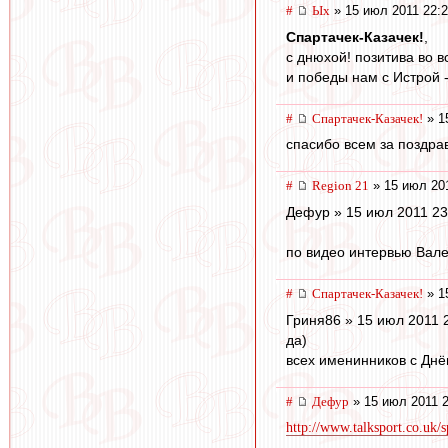
#
Ых
» 15 июл 2011 22:
Спартачек-Казачек!
,
с днюхой! позитива во в
и победы нам с Истрой -
#
Спартачек-Казачек!
» 1
спасибо всем за поздрав
#
Region 21
» 15 июл 201
Дефур » 15 июл 2011 23
по видео интервью Вале
#
Спартачек-Казачек!
» 1
Гриня86 » 15 июл 2011 
да)
всех именинников с Днё
#
Дефур
» 15 июл 2011 2
http://www.talksport.co.uk/sp