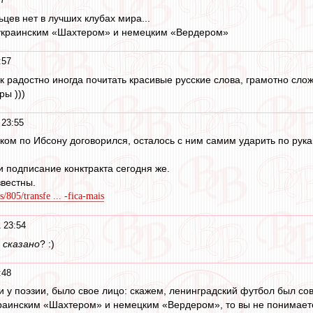
льцев нет в лучших клубах мира...
 украинским «Шахтером» и немецким «Вердером»
:57
Так радостно иногда почитать красивые русские слова, грамотно сло
ры )))
 23:55
ком по Ибсону договорился, осталось с ним самим ударить по рука
 подписание конктракта сегодня же.
звестны.
805/transfe ... -fica-mais
 23:54
о
сказано
? :)
:48
и у поэзии, было свое лицо: скажем, ленинградский футбол был сов
раинским «Шахтером» и немецким «Вердером», то вы не понимаете, 