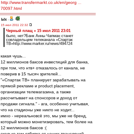
http://www.transfermarkt.co.uk/en/georg ...
70097.html
Ых
-
15 июл 2011 22:32
Черный плащ » 15 июл 2011 23:01
было, нет?Банк Анны Чапман станет
совладельцем телеканала «Спартак
ТВ»http://www.marker.ru/news/494724
какая чушь...
12 миллионов баксов инвестиций для банка,
при том, что нтв+ отказалось от канала, не
поверив в 15 тысяч зрителей...
"«Спартак ТВ» планирует зарабатывать на
прямой рекламе и product placement,
организации телемагазина, а также
рассчитывает на спонсоров и доход от
продажи сигнала." - ага, особенно учитывая,
что на стадионы уже никто не ходит...
имхо - нереальновсё это, мы уже не бренд,
который можно монетизировать, тем более на
12 миллионов баксов :(
сколько там отбивка от наших трансляций