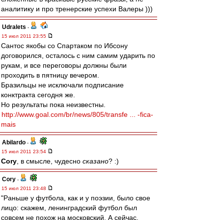
аналитику и про тренерские успехи Валеры )))
Udralets
-
15 июл 2011 23:55
Сантос якобы со Спартаком по Ибсону
договорился, осталось с ним самим ударить по
рукам, и все переговоры должны были
проходить в пятницу вечером.
Бразильцы не исключали подписание
конктракта сегодня же.
Но результаты пока неизвестны.
http://www.goal.com/br/news/805/transfe ... -fica-
mais
Abilardo
-
15 июл 2011 23:54
Cory
, в смысле, чудесно
сказано
? :)
Cory
-
15 июл 2011 23:48
"Раньше у футбола, как и у поэзии, было свое
лицо: скажем, ленинградский футбол был
совсем не похож на московский. А сейчас,