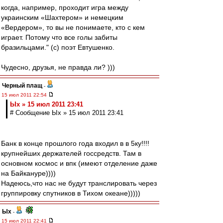
когда, например, проходит игра между
украинским «Шахтером» и немецким
«Вердером», то вы не понимаете, кто с кем
играет. Потому что все голы забиты
бразильцами." (с) поэт Евтушенко.
Чудесно, друзья, не правда ли? )))
Черный плащ
-
15 июл 2011 22:54
Ых » 15 июл 2011 23:41
# Сообщение Ых » 15 июл 2011 23:41
Банк в конце прошлого года входил в в 5ку!!!!
крупнейших держателей госсредств. Там в
основном космос и впк (имеют отделение даже
на Байкануре))))
Надеюсь,что нас не будут транслировать через
группировку спутников в Тихом океане)))))
Ых
-
15 июл 2011 22:41