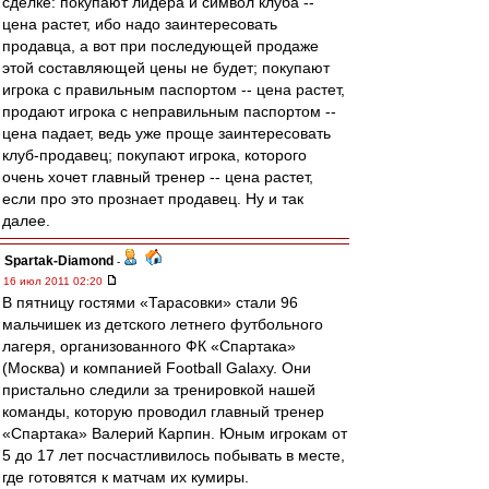
сделке: покупают лидера и символ клуба --
цена растет, ибо надо заинтересовать
продавца, а вот при последующей продаже
этой составляющей цены не будет; покупают
игрока с правильным паспортом -- цена растет,
продают игрока с неправильным паспортом --
цена падает, ведь уже проще заинтересовать
клуб-продавец; покупают игрока, которого
очень хочет главный тренер -- цена растет,
если про это прознает продавец. Ну и так
далее.
Spartak-Diamond
-
16 июл 2011 02:20
В пятницу гостями «Тарасовки» стали 96
мальчишек из детского летнего футбольного
лагеря, организованного ФК «Спартака»
(Москва) и компанией Football Galaxy. Они
пристально следили за тренировкой нашей
команды, которую проводил главный тренер
«Спартака» Валерий Карпин. Юным игрокам от
5 до 17 лет посчастливилось побывать в месте,
где готовятся к матчам их кумиры.