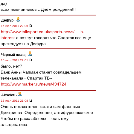
да)
всех именинников с Днём рождения!!!
Дефур
-
15 июл 2011 22:06
http://www.talksport.co.uk/sports-news/ ... h-
interest
а вот тут говорят что Спартак все еще
претендует на Дефура
Черный плащ
-
15 июл 2011 22:01
было, нет?
Банк Анны Чапман станет совладельцем
телеканала «Спартак ТВ»
http://www.marker.ru/news/494724
Aksolotl
-
15 июл 2011 21:08
Очень показателен кстати сам факт вью
Дмитриева. Определенно, антифурсенковское.
Чтобы не расслаблялся - есть ему
альтернатива.