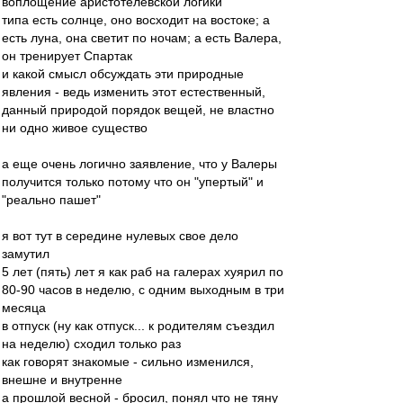
воплощение аристотелевской логики
типа есть солнце, оно восходит на востоке; а
есть луна, она светит по ночам; а есть Валера,
он тренирует Спартак
и какой смысл обсуждать эти природные
явления - ведь изменить этот естественный,
данный природой порядок вещей, не властно
ни одно живое существо
а еще очень логично заявление, что у Валеры
получится только потому что он "упертый" и
"реально пашет"
я вот тут в середине нулевых свое дело
замутил
5 лет (пять) лет я как раб на галерах хуярил по
80-90 часов в неделю, с одним выходным в три
месяца
в отпуск (ну как отпуск... к родителям съездил
на неделю) сходил только раз
как говорят знакомые - сильно изменился,
внешне и внутренне
а прошлой весной - бросил, понял что не тяну