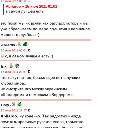
16 июл 2011 00:11
Abilardo » 16 июл 2011 01:01
в самом лучшем есть
это пока! мы их взяли как балласт, который мы
уже сбрасываем по мере поднятия к вершинам
мирового футбола :)
Abilardo
-
16 июл 2011 00:01
Ых
, в
самом
лучшем есть :)
Ых
-
15 июл 2011 23:57
что то тут не так, бразильцев нет в лучших
клубах мира...
не смотрите игр между украинским
«Шахтером» и немецким «Вердером»
Cory
-
15 июл 2011 23:57
Abilardo
, ну конечно. Так радостно иногда
почитать красивые русские слова, грамотно
сложенные в красивые русские фразы, а не