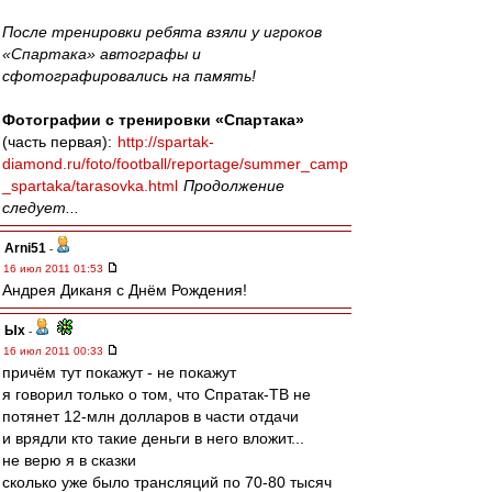
После тренировки ребята взяли у игроков
«Спартака» автографы и
сфотографировались на память!
Фотографии с тренировки «Спартака»
(часть первая):
http://spartak-
diamond.ru/foto/football/reportage/summer_camp
_spartaka/tarasovka.html
Продолжение
следует...
Arni51
-
16 июл 2011 01:53
Андрея Диканя с Днём Рождения!
Ых
-
16 июл 2011 00:33
причём тут покажут - не покажут
я говорил только о том, что Спратак-ТВ не
потянет 12-млн долларов в части отдачи
и врядли кто такие деньги в него вложит...
не верю я в сказки
сколько уже было трансляций по 70-80 тысяч