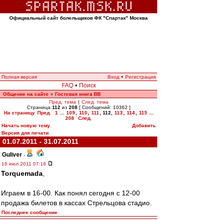
Официальный сайт болельщиков ФК "Спартак" Москва
Полная версия
Вход
•
Регистрация
FAQ
•
Поиск
Общение на сайте
Гостевая книга ВВ
»
Пред. тема
|
След. тема
Страница
112
из
208
[ Сообщений: 10362 ]
На страницу
Пред.
1
...
109
,
110
,
111
,
112
,
113
,
114
,
115
...
208
След.
Начать новую тему
Добавить
Версия для печати
01.07.2011 - 31.07.2011
Guliver
-
16 июл 2011 07:16
Torquemada
,
Играем в 16-00. Как понял сегодня с 12-00
продажа билетов в кассах Стрельцова стадио.
Последнее сообщение