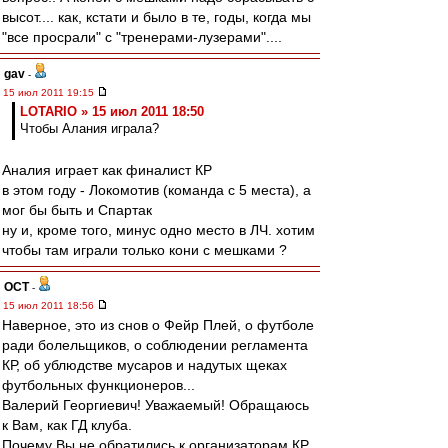
высот.... как, кстати и было в те, годы, когда мы
"все просрали" с "тренерами-лузерами"....
gav
-
15 июл 2011 19:15
LOTARIO » 15 июл 2011 18:50
Чтобы Алания играла?
Аналия играет как финалист КР
в этом году - Локомотив (команда с 5 места), а
мог бы быть и Спартак
ну и, кроме того, минус одно место в ЛЧ. хотим
чтобы там играли только кони с мешками ?
ОСТ
-
15 июл 2011 18:56
Наверное, это из снов о Фейр Плей, о футболе
ради болельщиков, о соблюдении регламента
КР, об ублюдстве мусаров и надутых щеках
футбольных функционеров...
Валерий Георгиевич! Уважаемый! Обращаюсь
к Вам, как ГД клуба.
Почему Вы не обратились к организаторам КР