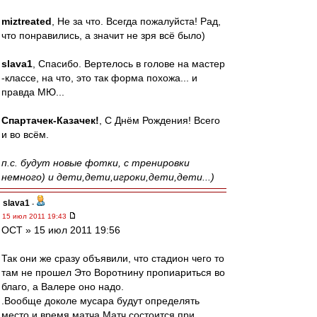
miztreated
, Не за что. Всегда пожалуйста! Рад,
что понравились, а значит не зря всё было)
slava1
, Спасибо. Вертелось в голове на мастер
-классе, на что, это так форма похожа... и
правда МЮ...
Спартачек-Казачек!
, С Днём Рождения! Всего
и во всём.
п.с. будут новые фотки, с тренировки
немного) и дети,дети,игроки,дети,дети...)
slava1
-
15 июл 2011 19:43
ОСТ » 15 июл 2011 19:56
Так они же сразу объявили, что стадион чего то
там не прошел Это Воротнину пропиариться во
благо, а Валере оно надо.
.Вообще доколе мусара будут определять
место и время матча.Матч состоится при