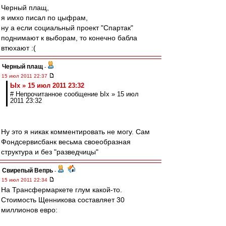
Черный плащ,
я имхо писал по цыфрам,
ну а если социальный проект "Спартак"
поднимают к выборам, то конечно бабла
втюхают :(
Черный плащ
-
15 июл 2011 22:37
Ых » 15 июл 2011 23:32
# Непрочитанное сообщение Ых » 15 июл
2011 23:32
Ну это я никак комментировать не могу. Сам
Фондсервисбанк весьма своеобразная
структура и без "разведчицы"
Свирепый Вепрь
-
15 июл 2011 22:34
На Трансфермаркете глум какой-то.
Стоимость Щенникова составляет 30
миллионов евро: