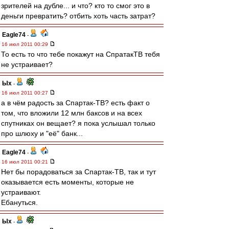
зрителей на дубле... и что? кто то смог это в
деньги превратить? отбить хоть часть затрат?
Eagle74
-
16 июл 2011 00:29
То есть то что тебе покажут на СпратакТВ тебя
не устраивает?
Ых
-
16 июл 2011 00:27
а в чём радость за Спартак-ТВ? есть факт о
том, что вложили 12 млн баксов и на всех
спутниках он вещает? я пока услышал только
про шлюху и "её" банк...
Eagle74
-
16 июл 2011 00:21
Нет бы порадоваться за Спартак-ТВ, так и тут
оказывается есть моменты, которые не
устраивают.
Ебануться.
Ых
-