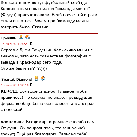
Вот кстати помню тут футбольный клуб где
Карпин с ним после матча "команды мечты"
(Федун) присутствовали. Ведб после той игры и
стали сыпаться. Зачем про "команду мечты"
говорить было. Сглазил.
Гриня86
-
15 июл 2011 20:21
Сергея с Днем Рожденья. Хоть лично мы и не
знакомы, зато есть совместная фотогрфия с
выезда в Краснодар сего года.
Это же были вы???:))))
Spartak-Diamond
-
15 июл 2011 20:10
KEKC11
, Большое спасибо. Главное чтобы
нравилось) По форме, не знаю, предыдущая
форма вообще была без полосок, а в этот раз
с полоской.
словесник
, Владимир, огромное спасибо вам.
От души. Оч.понравилось, это гениально)
тронут) Ещё раз благодарю. Записал себе)