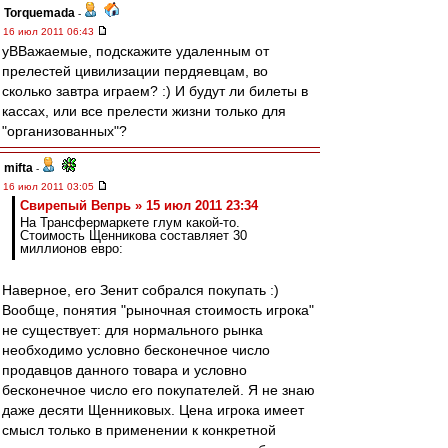
Torquemada
-
16 июл 2011 06:43
уВВажаемые, подскажите удаленным от
прелестей цивилизации пердяевцам, во
сколько завтра играем? :) И будут ли билеты в
кассах, или все прелести жизни только для
"организованных"?
mifta
-
16 июл 2011 03:05
Свирепый Вепрь » 15 июл 2011 23:34
На Трансфермаркете глум какой-то.
Стоимость Щенникова составляет 30
миллионов евро:
Наверное, его Зенит собрался покупать :)
Вообще, понятия "рыночная стоимость игрока"
не существует: для нормального рынка
необходимо условно бесконечное число
продавцов данного товара и условно
бесконечное число его покупателей. Я не знаю
даже десяти Щенниковых. Цена игрока имеет
смысл только в применении к конкретной